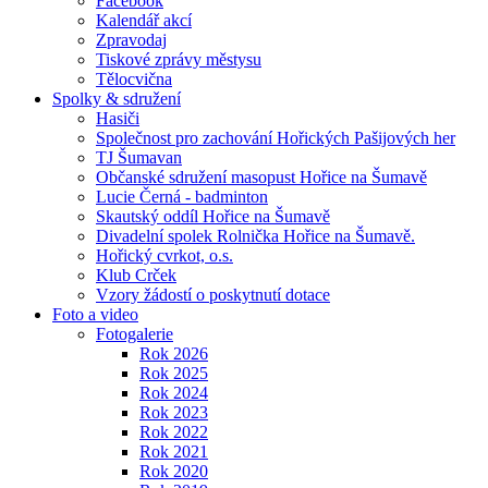
Facebook
Kalendář akcí
Zpravodaj
Tiskové zprávy městysu
Tělocvična
Spolky & sdružení
Hasiči
Společnost pro zachování Hořických Pašijových her
TJ Šumavan
Občanské sdružení masopust Hořice na Šumavě
Lucie Černá - badminton
Skautský oddíl Hořice na Šumavě
Divadelní spolek Rolnička Hořice na Šumavě.
Hořický cvrkot, o.s.
Klub Crček
Vzory žádostí o poskytnutí dotace
Foto a video
Fotogalerie
Rok 2026
Rok 2025
Rok 2024
Rok 2023
Rok 2022
Rok 2021
Rok 2020