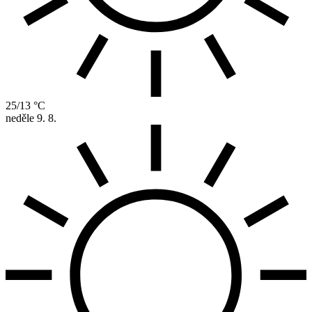
25/13 °C
neděle
9. 8.