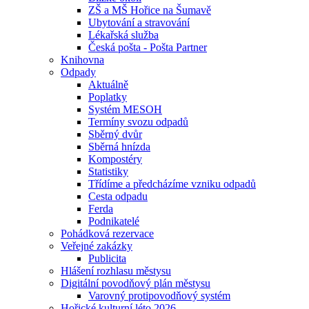
ZŠ a MŠ Hořice na Šumavě
Ubytování a stravování
Lékařská služba
Česká pošta - Pošta Partner
Knihovna
Odpady
Aktuálně
Poplatky
Systém MESOH
Termíny svozu odpadů
Sběrný dvůr
Sběrná hnízda
Kompostéry
Statistiky
Třídíme a předcházíme vzniku odpadů
Cesta odpadu
Ferda
Podnikatelé
Pohádková rezervace
Veřejné zakázky
Publicita
Hlášení rozhlasu městysu
Digitální povodňový plán městysu
Varovný protipovodňový systém
Hořické kulturní léto 2026