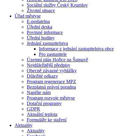
Sociální služby Český Krumlov
Životní situace
Úřad městyse
E-podatelna
Úřední deska
Povinné informace
Úřední hodiny
Jednání zastupitelstva
Informace z jednání zastupitelstva obce
Pro zastupitele
Územní plán Hořice na Šumavě
Nejdůležitější předpisy
Obecně závazné vyhlášky
Důležité odkazy
Program regenerace MPZ
Bezplatná právní poradna
Napište nám
Program rozvoje městyse
Dotační programy
GDPR
Aktuální teplota
Formuláře ke stažení
Aktuality
Aktuality