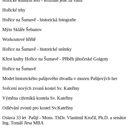
Hořické kulturní léto - Rozhlas jede za vámi
Hořické trhy
Hořice na Šumavě - historická fotografie
Mýto Skláře Šebanov
Workoutové hřiště
Hořice na Šumavě - historické snímky
Křest knihy Hořice na Šumavě - Příběh jihočeské Golgoty
Hořice na Šumavě
Model historického pašijového divadla v muzeu Pašijových her
Svěcení nových zvonů kostel Sv. Kateřiny
Výměna ciferníků kostela Sv. Kateřiny
Odlévání zvonů pro kostel Sv.Kateřiny
Oslava 33 let Pašijí - Mons. ThDr. Vlastimil Kročil, Ph.D. a senátor
Ing. Tomáš Jirsa MBA