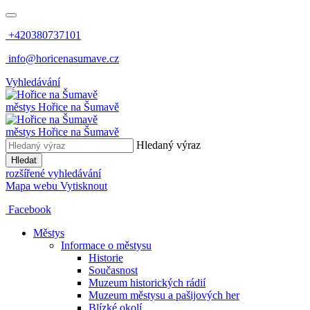
+420380737101
info@horicenasumave.cz
Vyhledávání
městys
Hořice na Šumavě
městys
Hořice na Šumavě
Hledaný výraz
Hledat
rozšířené vyhledávání
Mapa webu
Vytisknout
Facebook
Městys
Informace o městysu
Historie
Současnost
Muzeum historických rádií
Muzeum městysu a pašijových her
Blízké okolí