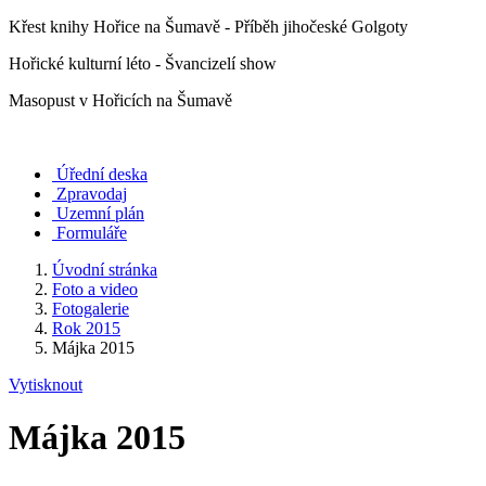
Křest knihy Hořice na Šumavě - Příběh jihočeské Golgoty
Hořické kulturní léto - Švancizelí show
Masopust v Hořicích na Šumavě
Úřední deska
Zpravodaj
Uzemní plán
Formuláře
Úvodní stránka
Foto a video
Fotogalerie
Rok 2015
Májka 2015
Vytisknout
Májka 2015