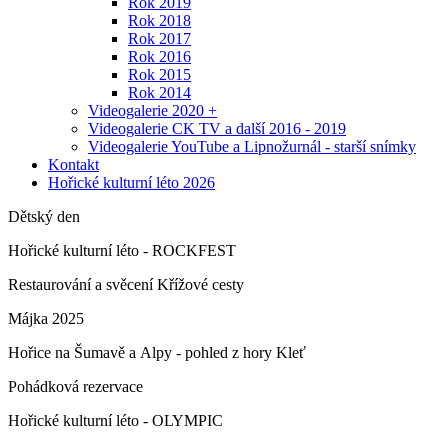
Rok 2019
Rok 2018
Rok 2017
Rok 2016
Rok 2015
Rok 2014
Videogalerie 2020 +
Videogalerie CK TV a další 2016 - 2019
Videogalerie YouTube a Lipnožurnál - starší snímky
Kontakt
Hořické kulturní léto 2026
Dětský den
Hořické kulturní léto - ROCKFEST
Restaurování a svěcení Křížové cesty
Májka 2025
Hořice na Šumavě a Alpy - pohled z hory Kleť
Pohádková rezervace
Hořické kulturní léto - OLYMPIC