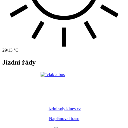
29/13 °C
Jízdní řády
jizdnirady.idnes.cz
Naplánovat trasu