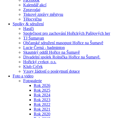
Facebook
Kalendář akcí
Zpravodaj
Tiskové zprávy městysu
Tělocvična
Spolky & sdružení
Hasiči
Společnost pro zachování Hořických Pašijových her
TJ Šumavan
Občanské sdružení masopust Hořice na Šumavě
Lucie Černá - badminton
Skautský oddíl Hořice na Šumavě
Divadelní spolek Rolnička Hořice na Šumavě.
Hořický cvrkot, o.s.
Klub Crček
Vzory žádostí o poskytnutí dotace
Foto a video
Fotogalerie
Rok 2026
Rok 2025
Rok 2024
Rok 2023
Rok 2022
Rok 2021
Rok 2020