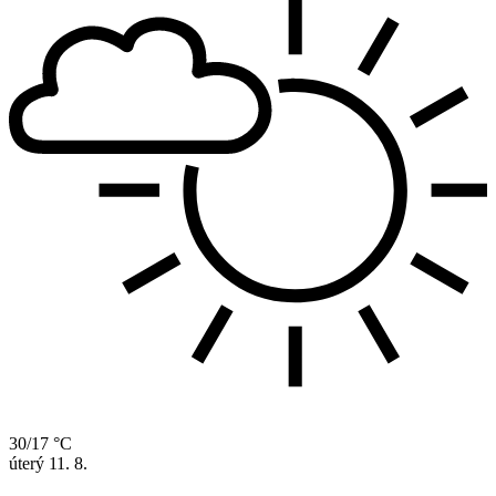
30/17 °C
úterý
11. 8.