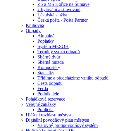
ZŠ a MŠ Hořice na Šumavě
Ubytování a stravování
Lékařská služba
Česká pošta - Pošta Partner
Knihovna
Odpady
Aktuálně
Poplatky
Systém MESOH
Termíny svozu odpadů
Sběrný dvůr
Sběrná hnízda
Kompostéry
Statistiky
Třídíme a předcházíme vzniku odpadů
Cesta odpadu
Ferda
Podnikatelé
Pohádková rezervace
Veřejné zakázky
Publicita
Hlášení rozhlasu městysu
Digitální povodňový plán městysu
Varovný protipovodňový systém
Hořické kulturní léto 2026