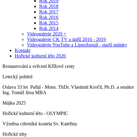
Rok 2019
Rok 2018
Rok 2017
Rok 2016
Rok 2015
Rok 2014
Videogalerie 2020 +
Videogalerie CK TV a další 2016 - 2019
Videogalerie YouTube a Lipnožurnál - starší snímky
Kontakt
Hořické kulturní léto 2026
Restaurování a svěcení Křížové cesty
Letecký pohled
Oslava 33 let Pašijí - Mons. ThDr. Vlastimil Kročil, Ph.D. a senátor
Ing. Tomáš Jirsa MBA
Májka 2025
Hořické kulturní léto - OLYMPIC
Výměna ciferníků kostela Sv. Kateřiny
Hořické trhy