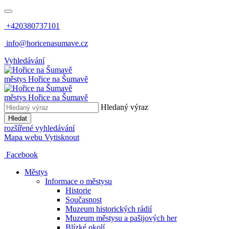
+420380737101
info@horicenasumave.cz
Vyhledávání
městys
Hořice na Šumavě
městys
Hořice na Šumavě
Hledaný výraz
Hledat
rozšířené vyhledávání
Mapa webu
Vytisknout
Facebook
Městys
Informace o městysu
Historie
Současnost
Muzeum historických rádií
Muzeum městysu a pašijových her
Blízké okolí