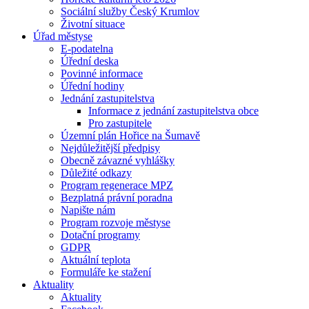
Sociální služby Český Krumlov
Životní situace
Úřad městyse
E-podatelna
Úřední deska
Povinné informace
Úřední hodiny
Jednání zastupitelstva
Informace z jednání zastupitelstva obce
Pro zastupitele
Územní plán Hořice na Šumavě
Nejdůležitější předpisy
Obecně závazné vyhlášky
Důležité odkazy
Program regenerace MPZ
Bezplatná právní poradna
Napište nám
Program rozvoje městyse
Dotační programy
GDPR
Aktuální teplota
Formuláře ke stažení
Aktuality
Aktuality