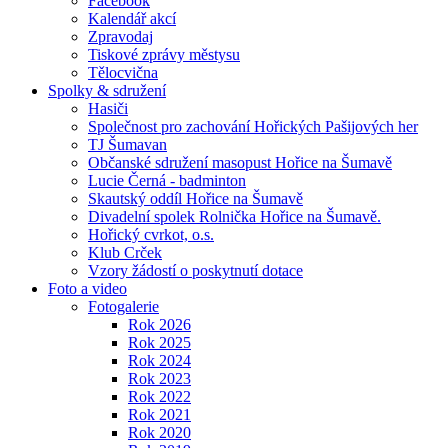
Facebook
Kalendář akcí
Zpravodaj
Tiskové zprávy městysu
Tělocvična
Spolky & sdružení
Hasiči
Společnost pro zachování Hořických Pašijových her
TJ Šumavan
Občanské sdružení masopust Hořice na Šumavě
Lucie Černá - badminton
Skautský oddíl Hořice na Šumavě
Divadelní spolek Rolnička Hořice na Šumavě.
Hořický cvrkot, o.s.
Klub Crček
Vzory žádostí o poskytnutí dotace
Foto a video
Fotogalerie
Rok 2026
Rok 2025
Rok 2024
Rok 2023
Rok 2022
Rok 2021
Rok 2020