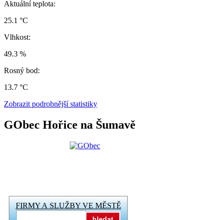
Aktuální teplota:
25.1 °C
Vlhkost:
49.3 %
Rosný bod:
13.7 °C
Zobrazit podrobnější statistiky
GObec Hořice na Šumavě
FIRMY A SLUŽBY VE MĚSTĚ
hledat