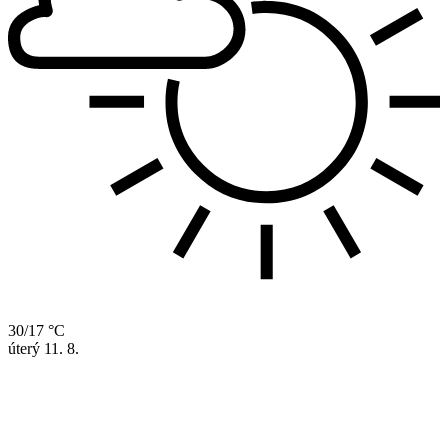
30/17 °C
úterý
11. 8.