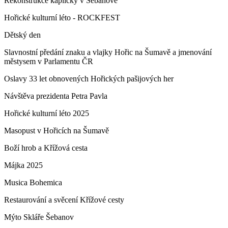
Rekonstrukce kapličky v Šebanově
Hořické kulturní léto - ROCKFEST
Dětský den
Slavnostní předání znaku a vlajky Hořic na Šumavě a jmenování
městysem v Parlamentu ČR
Oslavy 33 let obnovených Hořických pašijových her
Návštěva prezidenta Petra Pavla
Hořické kulturní léto 2025
Masopust v Hořicích na Šumavě
Boží hrob a Křížová cesta
Májka 2025
Musica Bohemica
Restaurování a svěcení Křížové cesty
Mýto Skláře Šebanov