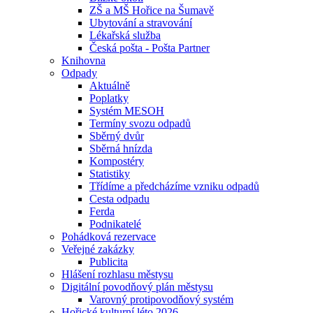
ZŠ a MŠ Hořice na Šumavě
Ubytování a stravování
Lékařská služba
Česká pošta - Pošta Partner
Knihovna
Odpady
Aktuálně
Poplatky
Systém MESOH
Termíny svozu odpadů
Sběrný dvůr
Sběrná hnízda
Kompostéry
Statistiky
Třídíme a předcházíme vzniku odpadů
Cesta odpadu
Ferda
Podnikatelé
Pohádková rezervace
Veřejné zakázky
Publicita
Hlášení rozhlasu městysu
Digitální povodňový plán městysu
Varovný protipovodňový systém
Hořické kulturní léto 2026