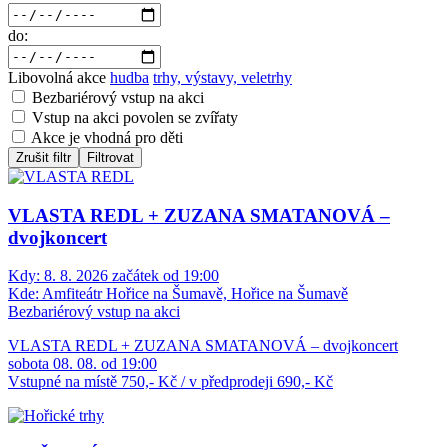
do:
Libovolná akce
hudba
trhy, výstavy, veletrhy
Bezbariérový vstup na akci
Vstup na akci povolen se zvířaty
Akce je vhodná pro děti
Zrušit filtr
Filtrovat
VLASTA REDL + ZUZANA SMATANOVÁ –
dvojkoncert
Kdy:
8. 8. 2026 začátek od 19:00
Kde:
Amfiteátr Hořice na Šumavě, Hořice na Šumavě
Bezbariérový vstup na akci
VLASTA REDL + ZUZANA SMATANOVÁ – dvojkoncert
sobota 08. 08. od 19:00
Vstupné na místě 750,- Kč / v předprodeji 690,- Kč