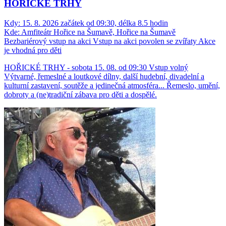
HOŘICKÉ TRHY
Kdy:
15. 8. 2026 začátek od 09:30, délka 8.5 hodin
Kde:
Amfiteátr Hořice na Šumavě, Hořice na Šumavě
Bezbariérový vstup na akci
Vstup na akci povolen se zvířaty
Akce
je vhodná pro děti
HOŘICKÉ TRHY - sobota 15. 08. od 09:30 Vstup volný
Výtvarné, řemeslné a loutkové dílny, další hudební, divadelní a
kulturní zastavení, soutěže a jedinečná atmosféra... Řemeslo, umění,
dobroty a (ne)tradiční zábava pro děti a dospělé.