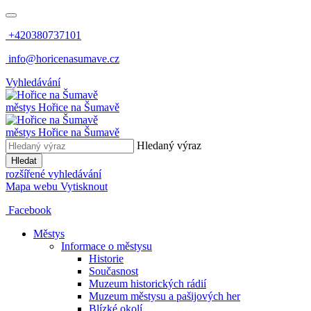
+420380737101
info@horicenasumave.cz
Vyhledávání
městys
Hořice na Šumavě
městys
Hořice na Šumavě
Hledaný výraz
Hledat
rozšířené vyhledávání
Mapa webu
Vytisknout
Facebook
Městys
Informace o městysu
Historie
Současnost
Muzeum historických rádií
Muzeum městysu a pašijových her
Blízké okolí