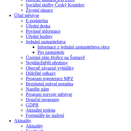
Sociální služby Český Krumlov
Životní situace
Úřad městyse
E-podatelna
Úřední deska
Povinné informace
Úřední hodiny
Jednání zastupitelstva
Informace z jednání zastupitelstva obce
Pro zastupitele
Územní plán Hořice na Šumavě
Nejdůležitější předpisy
Obecně závazné vyhlášky
Důležité odkazy
Program regenerace MPZ
Bezplatná právní poradna
Napište nám
Program rozvoje městyse
Dotační programy
GDPR
Aktuální teplota
Formuláře ke stažení
Aktuality
Aktuality