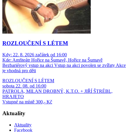
ROZLOUČENÍ S LÉTEM
Kdy:
22. 8. 2026 začátek od 16:00
Kde:
Amfiteátr Hořice na Šumavě, Hořice na Šumavě
Bezbariérový vstup na akci
Vstup na akci povolen se zvířaty
Akce
je vhodná pro děti
ROZLOUČENÍ S LÉTEM
sobota 22. 08. od 16:00
PATROLA, MILAN DROBNÝ, K.T.O. + JIŘÍ ŠTRÉBL,
HRAJETO
Vstupné na místě 300,- Kč
Aktuality
Aktuality
Facebook