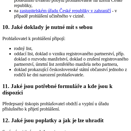
posledního trvalého pobytu prohlašovatele na území České
republiky,
na
zastupitelském úřadu České republiky v zahraničí
- v
případě prohlášení učiněného v cizině.
10. Jaké doklady je nutné mít s sebou
Prohlašovatel k prohlášení připojí:
rodný list,
oddací list, doklad o vzniku registrovaného partnerství, příp.
doklad o rozvodu manželství, doklad o zrušení registrovaného
partnerství, úmrtní list zemřelého manžela nebo partnera,
doklad prokazující československé státní občanství jednoho z
rodičů ke dni narození prohlašovatele.
11. Jaké jsou potřebné formuláře a kde jsou k
dispozici
Předepsaný tiskopis prohlašovatel obdrží a vyplní u úřadu
příslušného k přijetí prohlášení.
12. Jaké jsou poplatky a jak je lze uhradit