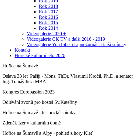
Rok 2019
Rok 2018
Rok 2017
Rok 2016
Rok 2015
Rok 2014
Videogalerie 2020 +
Videogalerie CK TV a další 2016 - 2019
Videogalerie YouTube a Lipnožurnál - starší snímky
Kontakt
Hořické kulturní léto 2026
Hořice na Šumavě
Oslava 33 let Pašijí - Mons. ThDr. Vlastimil Kročil, Ph.D. a senátor
Ing. Tomáš Jirsa MBA
Kongres Europassion 2023
Odlévání zvonů pro kostel Sv.Kateřiny
Hořice na Šumavě - historické snímky
Zdeněk Izer v kulturním domě
Hořice na Šumavě a Alpy - pohled z hory Kleť