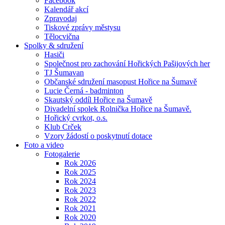
Facebook
Kalendář akcí
Zpravodaj
Tiskové zprávy městysu
Tělocvična
Spolky & sdružení
Hasiči
Společnost pro zachování Hořických Pašijových her
TJ Šumavan
Občanské sdružení masopust Hořice na Šumavě
Lucie Černá - badminton
Skautský oddíl Hořice na Šumavě
Divadelní spolek Rolnička Hořice na Šumavě.
Hořický cvrkot, o.s.
Klub Crček
Vzory žádostí o poskytnutí dotace
Foto a video
Fotogalerie
Rok 2026
Rok 2025
Rok 2024
Rok 2023
Rok 2022
Rok 2021
Rok 2020