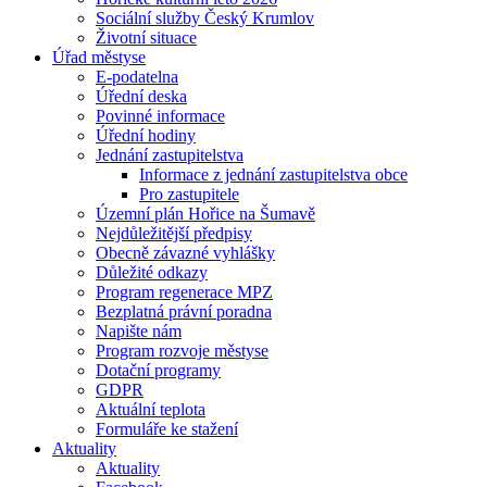
Sociální služby Český Krumlov
Životní situace
Úřad městyse
E-podatelna
Úřední deska
Povinné informace
Úřední hodiny
Jednání zastupitelstva
Informace z jednání zastupitelstva obce
Pro zastupitele
Územní plán Hořice na Šumavě
Nejdůležitější předpisy
Obecně závazné vyhlášky
Důležité odkazy
Program regenerace MPZ
Bezplatná právní poradna
Napište nám
Program rozvoje městyse
Dotační programy
GDPR
Aktuální teplota
Formuláře ke stažení
Aktuality
Aktuality