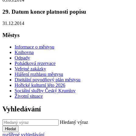
29. Datum konce platnosti popisu
31.12.2014
Městys
Informace o městysu
Knihovna
Odpady
Pohádková rezervace
Veřejné zakázky
Hlášení rozhlasu městysu
Digitální povodňový plán městysu
Hořické kulturní léto 2026
Sociální služby Český Krumlov
Životní situace
Vyhledávání
Hledaný výraz
Hledat
rozšířené vyhledávání