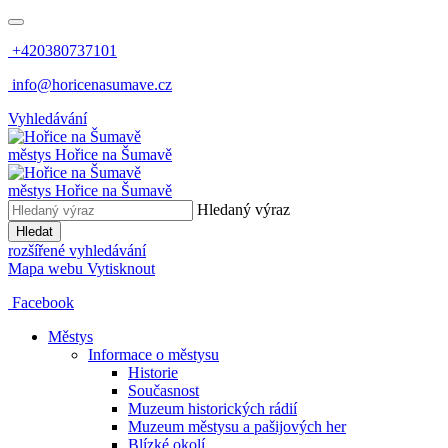
+420380737101
info@horicenasumave.cz
Vyhledávání
městys
Hořice na Šumavě
městys
Hořice na Šumavě
Hledaný výraz
Hledat
rozšířené vyhledávání
Mapa webu
Vytisknout
Facebook
Městys
Informace o městysu
Historie
Současnost
Muzeum historických rádií
Muzeum městysu a pašijových her
Blízké okolí