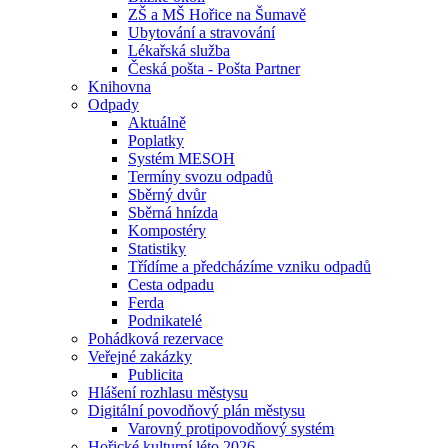
ZŠ a MŠ Hořice na Šumavě
Ubytování a stravování
Lékařská služba
Česká pošta - Pošta Partner
Knihovna
Odpady
Aktuálně
Poplatky
Systém MESOH
Termíny svozu odpadů
Sběrný dvůr
Sběrná hnízda
Kompostéry
Statistiky
Třídíme a předcházíme vzniku odpadů
Cesta odpadu
Ferda
Podnikatelé
Pohádková rezervace
Veřejné zakázky
Publicita
Hlášení rozhlasu městysu
Digitální povodňový plán městysu
Varovný protipovodňový systém
Hořické kulturní léto 2026