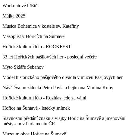
Workoutové hřiště
Májka 2025
Musica Bohemica v kostele sv. Kateřiny
Masopust v Hořicích na Šumavě
Hořické kulturní léto - ROCKFEST
33 let Hořických pašijových her - poslední večeře
Mýto Skláře Šebanov
Model historického pašijového divadla v muzeu Pašijových her
Návštěva prezidenta Petra Pavla a hejtmana Martina Kuby
Hořické kulturní léto - Rozhlas jede za vámi
Hořice na Šumavě - letecký snímek
Slavnostní předání znaku a vlajky Hořic na Šumavě a jmenování
městysem v Parlamentu ČR
Muzeum obce Hořice na Šumavě