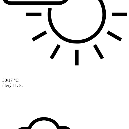
30/17 °C
úterý
11. 8.