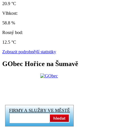
20.9 °C
Vlhkost:
58.8 %
Rosný bod:
12.5 °C
Zobrazit podrobnější statistiky
GObec Hořice na Šumavě
FIRMY A SLUŽBY VE MĚSTĚ
hledat