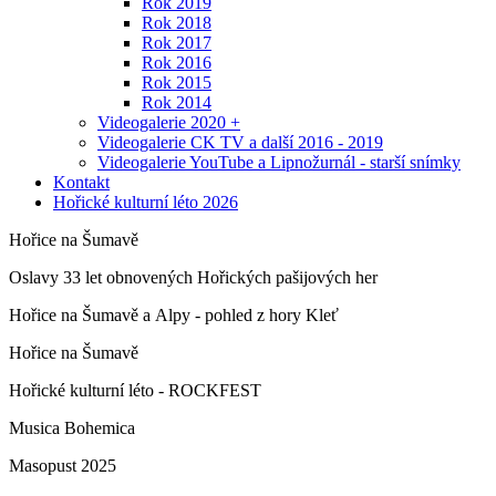
Rok 2019
Rok 2018
Rok 2017
Rok 2016
Rok 2015
Rok 2014
Videogalerie 2020 +
Videogalerie CK TV a další 2016 - 2019
Videogalerie YouTube a Lipnožurnál - starší snímky
Kontakt
Hořické kulturní léto 2026
Hořice na Šumavě
Oslavy 33 let obnovených Hořických pašijových her
Hořice na Šumavě a Alpy - pohled z hory Kleť
Hořice na Šumavě
Hořické kulturní léto - ROCKFEST
Musica Bohemica
Masopust 2025