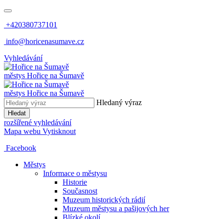
+420380737101
info@horicenasumave.cz
Vyhledávání
městys
Hořice na Šumavě
městys
Hořice na Šumavě
Hledaný výraz
Hledat
rozšířené vyhledávání
Mapa webu
Vytisknout
Facebook
Městys
Informace o městysu
Historie
Současnost
Muzeum historických rádií
Muzeum městysu a pašijových her
Blízké okolí