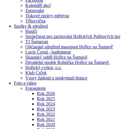
Facebook
Kalendář akcí
Zpravodaj
Tiskové zprávy městysu
Tělocvična
Spolky & sdružení
Hasiči
Společnost pro zachování Hořických Pašijových her
TJ Šumavan
Občanské sdružení masopust Hořice na Šumavě
Lucie Černá - badminton
Skautský oddíl Hořice na Šumavě
Divadelní spolek Rolnička Hořice na Šumavě.
Hořický cvrkot, o.s.
Klub Crček
Vzory žádostí o poskytnutí dotace
Foto a video
Fotogalerie
Rok 2026
Rok 2025
Rok 2024
Rok 2023
Rok 2022
Rok 2021
Rok 2020