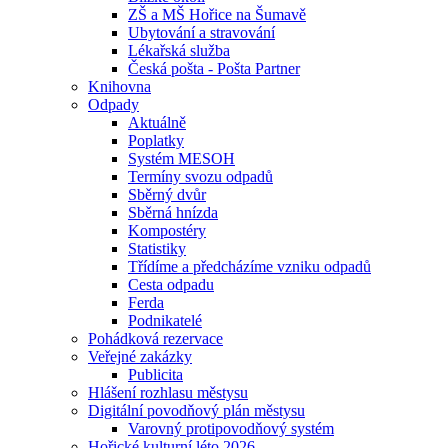
ZŠ a MŠ Hořice na Šumavě
Ubytování a stravování
Lékařská služba
Česká pošta - Pošta Partner
Knihovna
Odpady
Aktuálně
Poplatky
Systém MESOH
Termíny svozu odpadů
Sběrný dvůr
Sběrná hnízda
Kompostéry
Statistiky
Třídíme a předcházíme vzniku odpadů
Cesta odpadu
Ferda
Podnikatelé
Pohádková rezervace
Veřejné zakázky
Publicita
Hlášení rozhlasu městysu
Digitální povodňový plán městysu
Varovný protipovodňový systém
Hořické kulturní léto 2026