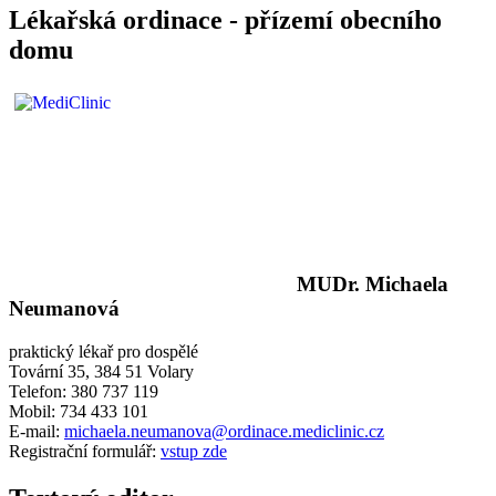
Lékařská ordinace - přízemí obecního
domu
MUDr. Michaela
Neumanová
praktický lékař pro dospělé
Tovární 35, 384 51 Volary
Telefon: 380 737 119
Mobil: 734 433 101
E-mail:
michaela.neumanova@ordinace.mediclinic.cz
Registrační formulář:
vstup zde