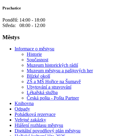
Prachatice
Pondělí: 14:00 - 18:00
Středa: 08:00 - 12:00
Městys
Informace o městysu
Historie
Současnost
Muzeum historických rádií
Muzeum městysu a pašijových her
Blízké okolí
ZŠ a MŠ Hořice na Šumavě
Ubytování a stravování
Lékařská služba
Česká pošta - Pošta Partner
Knihovna
Odpady
Pohádková rezervace
Veřejné zakázky
Hlášení rozhlasu městysu
Digitální povodňový plán městysu