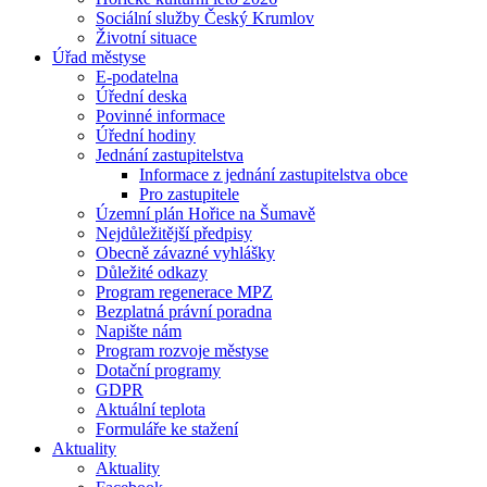
Sociální služby Český Krumlov
Životní situace
Úřad městyse
E-podatelna
Úřední deska
Povinné informace
Úřední hodiny
Jednání zastupitelstva
Informace z jednání zastupitelstva obce
Pro zastupitele
Územní plán Hořice na Šumavě
Nejdůležitější předpisy
Obecně závazné vyhlášky
Důležité odkazy
Program regenerace MPZ
Bezplatná právní poradna
Napište nám
Program rozvoje městyse
Dotační programy
GDPR
Aktuální teplota
Formuláře ke stažení
Aktuality
Aktuality