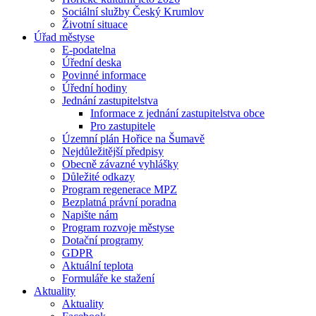
Sociální služby Český Krumlov
Životní situace
Úřad městyse
E-podatelna
Úřední deska
Povinné informace
Úřední hodiny
Jednání zastupitelstva
Informace z jednání zastupitelstva obce
Pro zastupitele
Územní plán Hořice na Šumavě
Nejdůležitější předpisy
Obecně závazné vyhlášky
Důležité odkazy
Program regenerace MPZ
Bezplatná právní poradna
Napište nám
Program rozvoje městyse
Dotační programy
GDPR
Aktuální teplota
Formuláře ke stažení
Aktuality
Aktuality