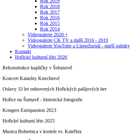
Rok 2019
Rok 2018
Rok 2017
Rok 2016
Rok 2015
Rok 2014
Videogalerie 2020 +
Videogalerie CK TV a další 2016 - 2019
Videogalerie YouTube a Lipnožurnál - starší snímky
Kontakt
Hořické kulturní léto 2026
Rekonstrukce kapličky v Šebanově
Koncert Kataríny Knechtové
Oslavy 33 let onbovených Hořických pašijových her
Hořice na Šumavě - historická fotografie
Kongres Europassion 2023
Hořické kulturní léto 2025
Musica Bohemica v kostele sv. Kateřiny