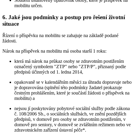
Soudem ustanovený opatrovník osoby, které je příspěvek na
mobilitu určen.
6. Jaké jsou podmínky a postup pro řešení životní
situace
Řízení o příspěvku na mobilitu se zahajuje na základě podané
žádosti.
Nárok na příspěvek na mobilitu má osoba starší 1 roku:
která má nárok na průkaz osoby se zdravotním postižením
označený symbolem "ZTP" nebo "ZTP/P", přiznaný podle
předpisů účinných od 1. ledna 2014,
opakovaně se v kalendářním měsíci za úhradu dopravuje nebo
je dopravována (splnění této podmínky žadatel prokazuje
čestným prohlášením, které je součástí žádosti o příspěvek na
mobilitu) a
nejsou jí poskytovány pobytové sociální služby podle zákona
č. 108/2006 Sb., o sociálních službách, ve znění pozdějších
předpisů, v domově pro osoby se zdravotním postižením, v
domově pro seniory, v domově se zvláštním režimem nebo ve
zdravotnickém zařízení ústavní péče*.