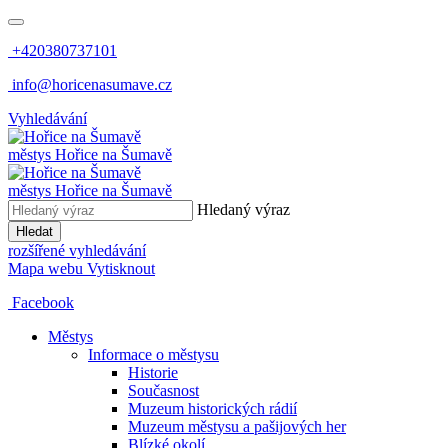
+420380737101
info@horicenasumave.cz
Vyhledávání
městys
Hořice na Šumavě
městys
Hořice na Šumavě
Hledaný výraz
Hledat
rozšířené vyhledávání
Mapa webu
Vytisknout
Facebook
Městys
Informace o městysu
Historie
Současnost
Muzeum historických rádií
Muzeum městysu a pašijových her
Blízké okolí