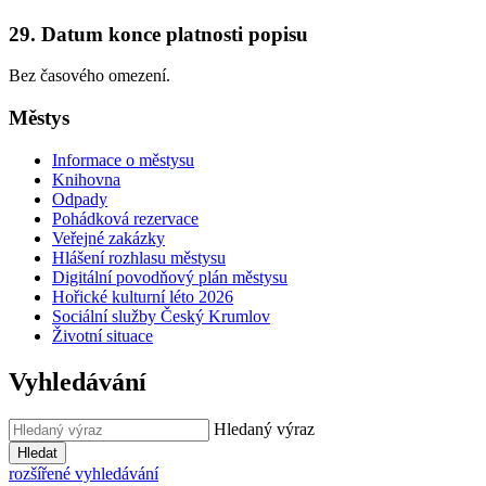
29. Datum konce platnosti popisu
Bez časového omezení.
Městys
Informace o městysu
Knihovna
Odpady
Pohádková rezervace
Veřejné zakázky
Hlášení rozhlasu městysu
Digitální povodňový plán městysu
Hořické kulturní léto 2026
Sociální služby Český Krumlov
Životní situace
Vyhledávání
Hledaný výraz
Hledat
rozšířené vyhledávání