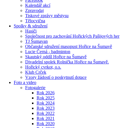
Facebook
Kalendář akcí
Zpravodaj
Tiskové zprávy městysu
Tělocvična
Spolky & sdružení
Hasiči
Společnost pro zachování Hořických Pašijových her
TJ Šumavan
Občanské sdružení masopust Hořice na Šumavě
Lucie Černá - badminton
Skautský oddíl Hořice na Šumavě
Divadelní spolek Rolnička Hořice na Šumavě.
Hořický cvrkot, o.s.
Klub Crček
Vzory žádostí o poskytnutí dotace
Foto a video
Fotogalerie
Rok 2026
Rok 2025
Rok 2024
Rok 2023
Rok 2022
Rok 2021
Rok 2020