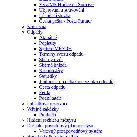
ZŠ a MŠ Hořice na Šumavě
Ubytování a stravování
Lékařská služba
Česká pošta - Pošta Partner
Knihovna
Odpady
Aktuálně
Poplatky
Systém MESOH
Termíny svozu odpadů
Sběrný dvůr
Sběrná hnízda
Kompostéry
Statistiky
Třídíme a předcházíme vzniku odpadů
Cesta odpadu
Ferda
Podnikatelé
Pohádková rezervace
Veřejné zakázky
Publicita
Hlášení rozhlasu městysu
Digitální povodňový plán městysu
Varovný protipovodňový systém
Hořické kulturní léto 2026