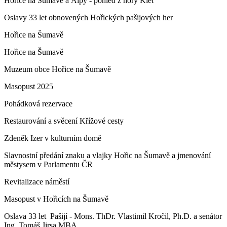
Hořice na Šumavě a Alpy - pohled z hory Kleť
Oslavy 33 let obnovených Hořických pašijových her
Hořice na Šumavě
Hořice na Šumavě
Muzeum obce Hořice na Šumavě
Masopust 2025
Pohádková rezervace
Restaurování a svěcení Křížové cesty
Zdeněk Izer v kulturním domě
Slavnostní předání znaku a vlajky Hořic na Šumavě a jmenování
městysem v Parlamentu ČR
Revitalizace náměstí
Masopust v Hořicích na Šumavě
Oslava 33 let Pašijí - Mons. ThDr. Vlastimil Kročil, Ph.D. a senátor
Ing. Tomáš Jirsa MBA