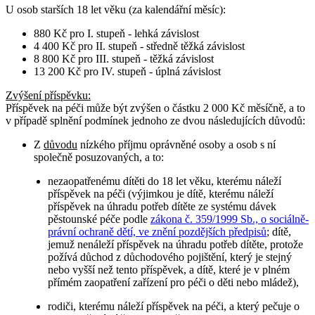
U osob
starších 18 let věku
(za kalendářní měsíc):
880 Kč pro I. stupeň - lehká závislost
4 400 Kč pro II. stupeň - středně těžká závislost
8 800 Kč pro III. stupeň - těžká závislost
13 200 Kč pro IV. stupeň - úplná závislost
Zvýšení příspěvku
:
Příspěvek na péči může být zvýšen o částku 2 000 Kč měsíčně, a to
v případě splnění podmínek jednoho ze dvou následujících důvodů:
Z
důvodu
nízkého příjmu oprávněné osoby a osob s ní
společně posuzovaných, a to:
nezaopatřenému dítěti do 18 let věku, kterému náleží
příspěvek na péči (výjimkou je dítě, kterému náleží
příspěvek na úhradu potřeb dítěte ze systému dávek
pěstounské péče podle
zákona č. 359/1999 Sb., o sociálně-
právní ochraně dětí, ve znění pozdějších předpisů
; dítě,
jemuž nenáleží příspěvek na úhradu potřeb dítěte, protože
požívá důchod z důchodového pojištění, který je stejný
nebo vyšší než tento příspěvek, a dítě, které je v plném
přímém zaopatření zařízení pro péči o děti nebo mládež),
rodiči, kterému náleží příspěvek na péči, a který pečuje o