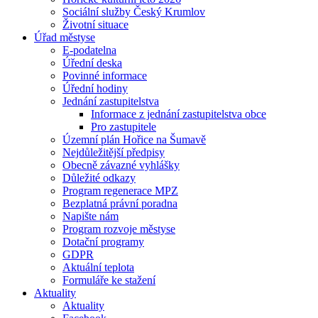
Sociální služby Český Krumlov
Životní situace
Úřad městyse
E-podatelna
Úřední deska
Povinné informace
Úřední hodiny
Jednání zastupitelstva
Informace z jednání zastupitelstva obce
Pro zastupitele
Územní plán Hořice na Šumavě
Nejdůležitější předpisy
Obecně závazné vyhlášky
Důležité odkazy
Program regenerace MPZ
Bezplatná právní poradna
Napište nám
Program rozvoje městyse
Dotační programy
GDPR
Aktuální teplota
Formuláře ke stažení
Aktuality
Aktuality