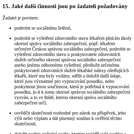
15. Jaké další činnosti jsou po žadateli požadovány
Žadatel je povinen:
podrobit se sociálnímu šetření,
podrobit se vyšetření zdravotního stavu lékařem plnícím úkoly
okresní správy sociálního zabezpečení, popř. lékařem
určeným Českou správou sociálního zabezpečení, podrobit se
vyšetření zdravotního stavu u poskytovatele zdravotních
služeb určeného okresní správou sociálního zabezpečení
anebo jinému odbornému vyšetření, předložit určenému
poskytovateli zdravotních služeb lékařské nálezy ošetřujících
lékařů, které mu byly vydány, sdělit a doložit další údaje,
které jsou významné pro vypracování posudku, nebo
poskytnout jinou součinnost, která je potřebná k vypracování
posudku, je-li k tomu okresní správou sociálního zabezpečení
vyzván, a to ve lhůtě, kterou okresní správa sociálního
zabezpečení určí,
osvědčit skutečnosti rozhodné pro nárok na příspěvek, jeho
výši nebo výplatu a dát písemný souhlas k ověření těchto
skutečností,
doložit podpis pečující osoby, kterým vyjádří svůj souhlas s