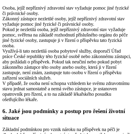
Osoba, jejíž nepříznivý zdravotní stav vyžaduje pomoc jiné fyzické
či právnické osoby.
Zákonný zástupce nezletilé osoby, jejíž nepříznivý zdravotní stav
vyžaduje pomoc jiné fyzické či právnické osoby.
Pokud je nezletilá osoba, jejíž nepříznivý zdravotní stav vyžaduje
pomoc, svěřena na základě rozhodnutí příslušného orgánu do péče
jiné fyzické osoby, zastupuje ji v řízení o příspěvku tato fyzická
osoba.
Využívá-li tato nezletilá osoba pobytové služby, doporučí Úřad
práce České republiky této fyzické osobě nebo zákonnému zástupci,
aby požádali o příspěvek. Pokud tak neučiní nebo pokud pobyt
zákonného zástupce této osoby anebo osoby, která ji v řízení
zastupuje, není znám, zastupuje tuto osobu v řízení o příspěvku
zařízení sociálních služeb.
V případě, že osoba není schopna vzhledem ke svému zdravotnímu
stavu jednat samostatně a nemá svého zástupce, je ustanoven
opatrovník pro řízení, a to na základě lékařského posudku
ošetřujícího lékaře.
6. Jaké jsou podmínky a postup pro řešení životní
situace
Základní podmínkou pro vznik nároku na příspěvek na péči je