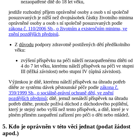
nezaopatřené dítě do 18 let věku,
jestliže rozhodný příjem oprávněné osoby a osob s ní společně
posuzovaných je nižší než dvojnásobek částky životního minima
oprávněné osoby a osob s ní společně posuzovaných podle
zákona č. 110/2006 Sb., o životním a existenčním minimu, ve
znění pozdějších předpisů
.
Z
důvodu
podpory zdravotně postižených dětí předškolního
věku:
zvýšení příspěvku na péči náleží nezaopatřenému dítěti od
4 do 7 let věku, kterému náleží příspěvek na péči ve stupni
III (těžká závislost) nebo stupni IV (úplná závislost).
Výjimkou je dítě, kterému náleží příspěvek na úhradu potřeb
dítěte ze systému dávek pěstounské péče podle
zákona č.
359/1999 Sb., o sociálně-právní ochraně dětí, ve znění
pozdějších předpisů
; dítě, jemuž nenáleží příspěvek na úhradu
potřeb dítěte, protože požívá důchod z důchodového pojištění,
který je stejný nebo vyšší než tento příspěvek, a dítě, které je v
plném přímém zaopatření zařízení pro péči o děti nebo mládež.
5. Kdo je oprávněn v této věci jednat (podat žádost
apod.)