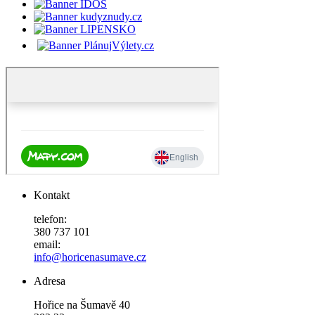
Kontakt
telefon:
380 737 101
email:
info@horicenasumave.cz
Adresa
Hořice na Šumavě 40