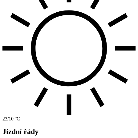
23/10 °C
Jízdní řády