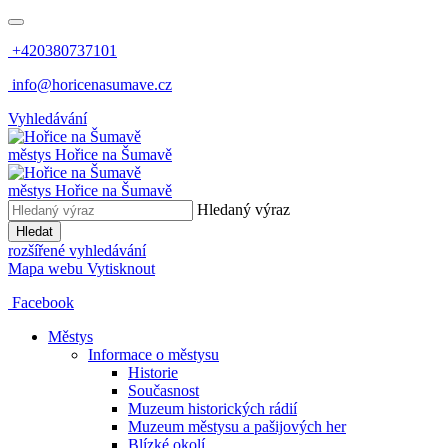
+420380737101
info@horicenasumave.cz
Vyhledávání
městys
Hořice na Šumavě
městys
Hořice na Šumavě
Hledaný výraz
Hledat
rozšířené vyhledávání
Mapa webu
Vytisknout
Facebook
Městys
Informace o městysu
Historie
Současnost
Muzeum historických rádií
Muzeum městysu a pašijových her
Blízké okolí