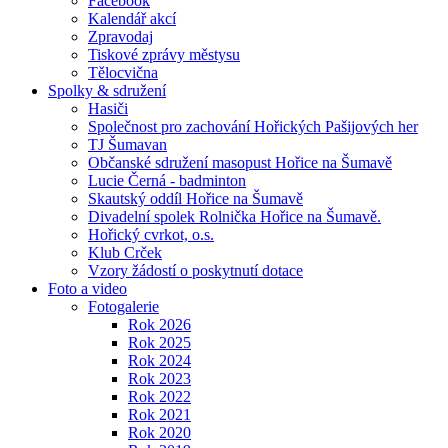
Facebook
Kalendář akcí
Zpravodaj
Tiskové zprávy městysu
Tělocvična
Spolky & sdružení
Hasiči
Společnost pro zachování Hořických Pašijových her
TJ Šumavan
Občanské sdružení masopust Hořice na Šumavě
Lucie Černá - badminton
Skautský oddíl Hořice na Šumavě
Divadelní spolek Rolnička Hořice na Šumavě.
Hořický cvrkot, o.s.
Klub Crček
Vzory žádostí o poskytnutí dotace
Foto a video
Fotogalerie
Rok 2026
Rok 2025
Rok 2024
Rok 2023
Rok 2022
Rok 2021
Rok 2020