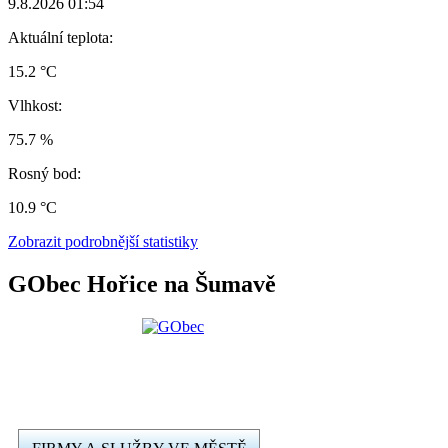
9.8.2026 01:54
Aktuální teplota:
15.2 °C
Vlhkost:
75.7 %
Rosný bod:
10.9 °C
Zobrazit podrobnější statistiky
GObec Hořice na Šumavě