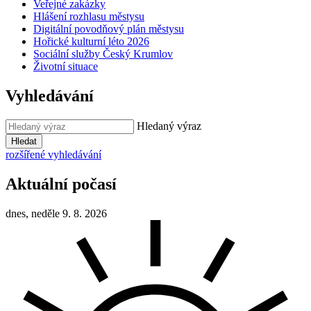
Veřejné zakázky
Hlášení rozhlasu městysu
Digitální povodňový plán městysu
Hořické kulturní léto 2026
Sociální služby Český Krumlov
Životní situace
Vyhledávání
Hledaný výraz
Hledat
rozšířené vyhledávání
Aktuální počasí
dnes, neděle 9. 8. 2026