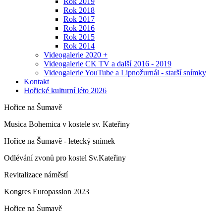
Rok 2019
Rok 2018
Rok 2017
Rok 2016
Rok 2015
Rok 2014
Videogalerie 2020 +
Videogalerie CK TV a další 2016 - 2019
Videogalerie YouTube a Lipnožurnál - starší snímky
Kontakt
Hořické kulturní léto 2026
Hořice na Šumavě
Musica Bohemica v kostele sv. Kateřiny
Hořice na Šumavě - letecký snímek
Odlévání zvonů pro kostel Sv.Kateřiny
Revitalizace náměstí
Kongres Europassion 2023
Hořice na Šumavě