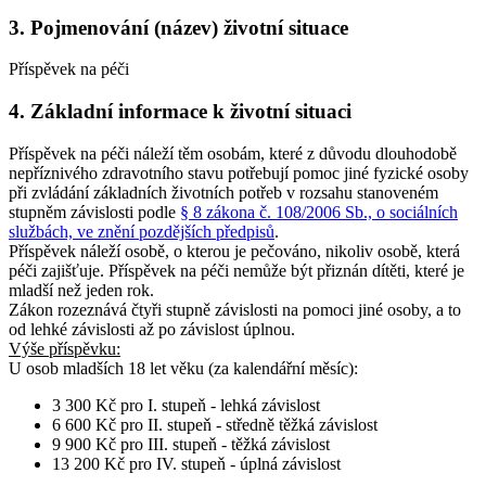
3. Pojmenování (název) životní situace
Příspěvek na péči
4. Základní informace k životní situaci
Příspěvek na péči náleží těm osobám, které z důvodu dlouhodobě
nepříznivého zdravotního stavu potřebují pomoc jiné fyzické osoby
při zvládání základních životních potřeb v rozsahu stanoveném
stupněm závislosti podle
§ 8 zákona č. 108/2006 Sb., o sociálních
službách, ve znění pozdějších předpisů
.
Příspěvek náleží osobě, o kterou je pečováno, nikoliv osobě, která
péči zajišťuje. Příspěvek na péči nemůže být přiznán dítěti, které je
mladší než jeden rok.
Zákon rozeznává čtyři stupně závislosti na pomoci jiné osoby, a to
od lehké závislosti až po závislost úplnou.
Výše příspěvku:
U osob
mladších 18 let věku
(za kalendářní měsíc):
3 300 Kč pro I. stupeň - lehká závislost
6 600 Kč pro II. stupeň - středně těžká závislost
9 900 Kč pro III. stupeň - těžká závislost
13 200 Kč pro IV. stupeň - úplná závislost