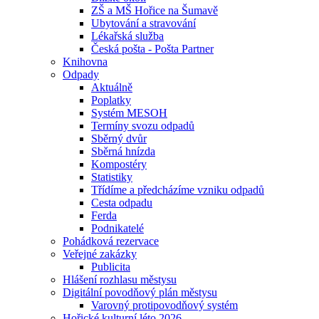
ZŠ a MŠ Hořice na Šumavě
Ubytování a stravování
Lékařská služba
Česká pošta - Pošta Partner
Knihovna
Odpady
Aktuálně
Poplatky
Systém MESOH
Termíny svozu odpadů
Sběrný dvůr
Sběrná hnízda
Kompostéry
Statistiky
Třídíme a předcházíme vzniku odpadů
Cesta odpadu
Ferda
Podnikatelé
Pohádková rezervace
Veřejné zakázky
Publicita
Hlášení rozhlasu městysu
Digitální povodňový plán městysu
Varovný protipovodňový systém
Hořické kulturní léto 2026