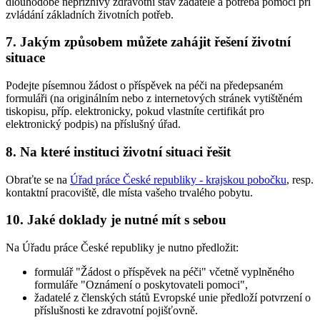
dlouhodobě nepříznivý zdravotní stav žadatele a potřeba pomoci při
zvládání základních životních potřeb.
7. Jakým způsobem můžete zahájit řešení životní
situace
Podejte písemnou žádost o příspěvek na péči na předepsaném
formuláři (na originálním nebo z internetových stránek vytištěném
tiskopisu, příp. elektronicky, pokud vlastníte certifikát pro
elektronický podpis) na příslušný úřad.
8. Na které instituci životní situaci řešit
Obraťte se na
Úřad práce České republiky - krajskou pobočku
, resp.
kontaktní pracoviště, dle místa vašeho trvalého pobytu.
10. Jaké doklady je nutné mít s sebou
Na Úřadu práce České republiky je nutno předložit:
formulář "Žádost o příspěvek na péči" včetně vyplněného
formuláře "Oznámení o poskytovateli pomoci",
žadatelé z členských států Evropské unie předloží potvrzení o
příslušnosti ke zdravotní pojišťovně.