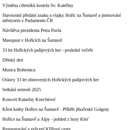
Výměna ciferníků kostela Sv. Kateřiny
Slavnostní předání znaku a vlajky Hořic na Šumavě a jmenování
městysem v Parlamentu ČR
Návštěva prezidenta Petra Pavla
Masopust v Hořicích na Šumavě
33 let Hořických pašijových her - poslední večeře
Dětský den
Musica Bohemica
Oslavy 33 let obnovených Hořických pašijových her
Setkání seniorů 2025
Koncert Kataríny Knechtové
Křest knihy Hořice na Šumavě - Příběh jihočeské Golgoty
Hořice na Šumavě a Alpy - pohled z hory Kleť
Restaurování a svěcení Křížové cesty