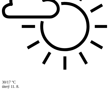
30/17 °C
úterý
11. 8.