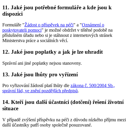
11. Jaké jsou potřebné formuláře a kde jsou k
dispozici
Formuláře "
Žádost o příspěvek na péči
" a "
Oznámení o
poskytovateli pomoci
" je možné obdržet v tištěné podobě na
příslušném úřadu nebo si je stáhnout z internetových stránek
Ministerstva práce a sociálních věcí.
12. Jaké jsou poplatky a jak je lze uhradit
Správní ani jiné poplatky nejsou stanoveny.
13. Jaké jsou lhůty pro vyřízení
Pro vyřizování žádostí platí lhůty dle
zákona č. 500/2004 Sb.,
správní řád, ve znění pozdějších předpisů
.
14. Kteří jsou další účastníci (dotčení) řešení životní
situace
V případě zvýšení příspěvku na péči z důvodu nízkého příjmu mezi
další účastníky patří osoby společně posuzované.