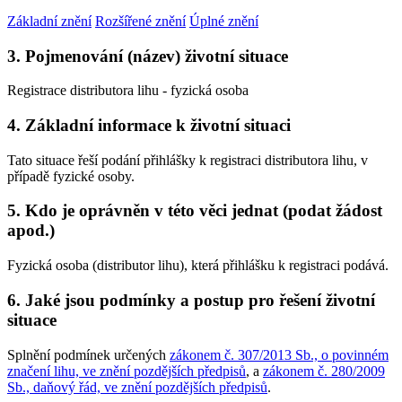
Základní znění
Rozšířené znění
Úplné znění
3. Pojmenování (název) životní situace
Registrace distributora lihu - fyzická osoba
4. Základní informace k životní situaci
Tato situace řeší podání přihlášky k registraci distributora lihu, v
případě fyzické osoby.
5. Kdo je oprávněn v této věci jednat (podat žádost
apod.)
Fyzická osoba (distributor lihu), která přihlášku k registraci podává.
6. Jaké jsou podmínky a postup pro řešení životní
situace
Splnění podmínek určených
zákonem č. 307/2013 Sb., o povinném
značení lihu, ve znění pozdějších předpisů
, a
zákonem č. 280/2009
Sb., daňový řád, ve znění pozdějších předpisů
.