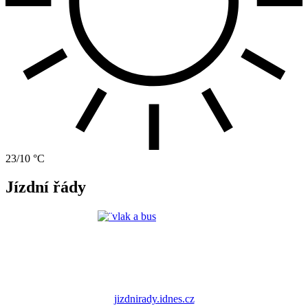
23/10 °C
Jízdní řády
jizdnirady.idnes.cz