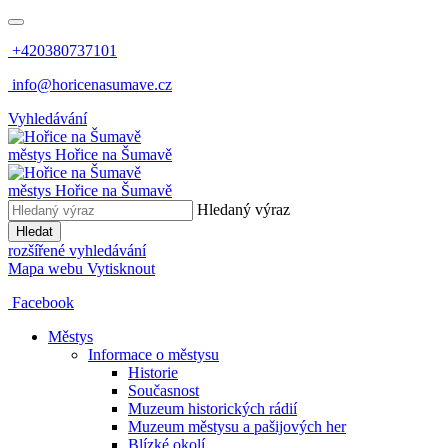
+420380737101
info@horicenasumave.cz
Vyhledávání
městys
Hořice na Šumavě
městys
Hořice na Šumavě
Hledaný výraz
Hledat
rozšířené vyhledávání
Mapa webu
Vytisknout
Facebook
Městys
Informace o městysu
Historie
Současnost
Muzeum historických rádií
Muzeum městysu a pašijových her
Blízké okolí