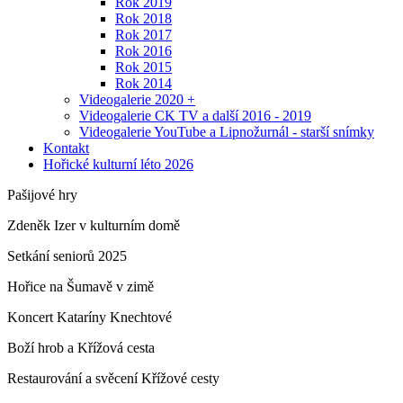
Rok 2019
Rok 2018
Rok 2017
Rok 2016
Rok 2015
Rok 2014
Videogalerie 2020 +
Videogalerie CK TV a další 2016 - 2019
Videogalerie YouTube a Lipnožurnál - starší snímky
Kontakt
Hořické kulturní léto 2026
Pašijové hry
Zdeněk Izer v kulturním domě
Setkání seniorů 2025
Hořice na Šumavě v zimě
Koncert Kataríny Knechtové
Boží hrob a Křížová cesta
Restaurování a svěcení Křížové cesty