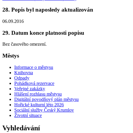
28. Popis byl naposledy aktualizován
06.09.2016
29. Datum konce platnosti popisu
Bez časového omezení.
Městys
Informace o městysu
Knihovna
Odpady
Pohádková rezervace
Veřejné zakázky
Hlášení rozhlasu městysu
Digitální povodňový plán městysu
Hořické kulturní léto 2026
Sociální služby Český Krumlov
Životní situace
Vyhledávání