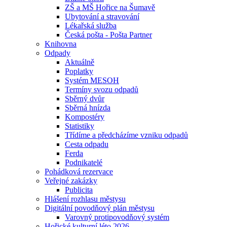
ZŠ a MŠ Hořice na Šumavě
Ubytování a stravování
Lékařská služba
Česká pošta - Pošta Partner
Knihovna
Odpady
Aktuálně
Poplatky
Systém MESOH
Termíny svozu odpadů
Sběrný dvůr
Sběrná hnízda
Kompostéry
Statistiky
Třídíme a předcházíme vzniku odpadů
Cesta odpadu
Ferda
Podnikatelé
Pohádková rezervace
Veřejné zakázky
Publicita
Hlášení rozhlasu městysu
Digitální povodňový plán městysu
Varovný protipovodňový systém
Hořické kulturní léto 2026