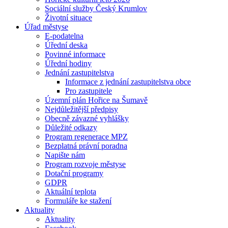
Sociální služby Český Krumlov
Životní situace
Úřad městyse
E-podatelna
Úřední deska
Povinné informace
Úřední hodiny
Jednání zastupitelstva
Informace z jednání zastupitelstva obce
Pro zastupitele
Územní plán Hořice na Šumavě
Nejdůležitější předpisy
Obecně závazné vyhlášky
Důležité odkazy
Program regenerace MPZ
Bezplatná právní poradna
Napište nám
Program rozvoje městyse
Dotační programy
GDPR
Aktuální teplota
Formuláře ke stažení
Aktuality
Aktuality