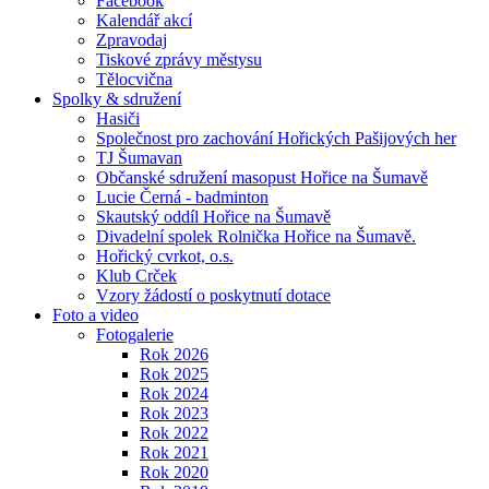
Facebook
Kalendář akcí
Zpravodaj
Tiskové zprávy městysu
Tělocvična
Spolky & sdružení
Hasiči
Společnost pro zachování Hořických Pašijových her
TJ Šumavan
Občanské sdružení masopust Hořice na Šumavě
Lucie Černá - badminton
Skautský oddíl Hořice na Šumavě
Divadelní spolek Rolnička Hořice na Šumavě.
Hořický cvrkot, o.s.
Klub Crček
Vzory žádostí o poskytnutí dotace
Foto a video
Fotogalerie
Rok 2026
Rok 2025
Rok 2024
Rok 2023
Rok 2022
Rok 2021
Rok 2020