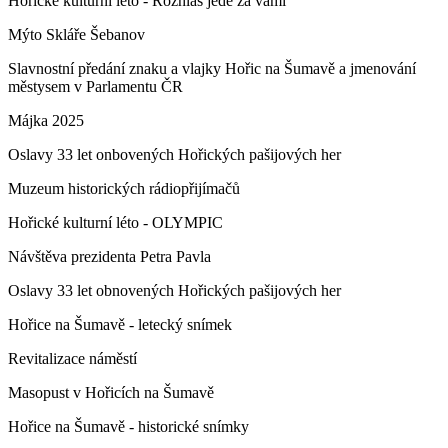
Hořické kulturní léto - Rozhlas jede za vámi
Mýto Skláře Šebanov
Slavnostní předání znaku a vlajky Hořic na Šumavě a jmenování
městysem v Parlamentu ČR
Májka 2025
Oslavy 33 let onbovených Hořických pašijových her
Muzeum historických rádiopřijímačů
Hořické kulturní léto - OLYMPIC
Návštěva prezidenta Petra Pavla
Oslavy 33 let obnovených Hořických pašijových her
Hořice na Šumavě - letecký snímek
Revitalizace náměstí
Masopust v Hořicích na Šumavě
Hořice na Šumavě - historické snímky