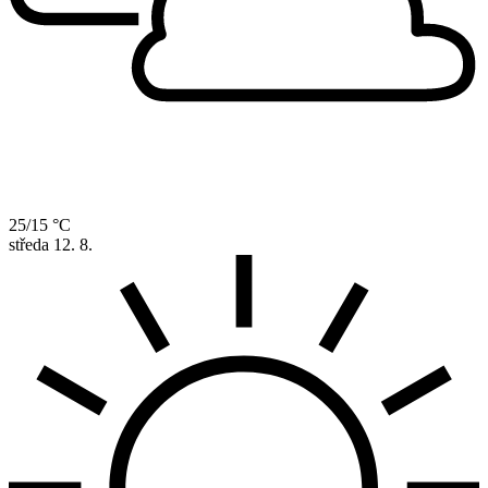
25/15 °C
středa
12. 8.