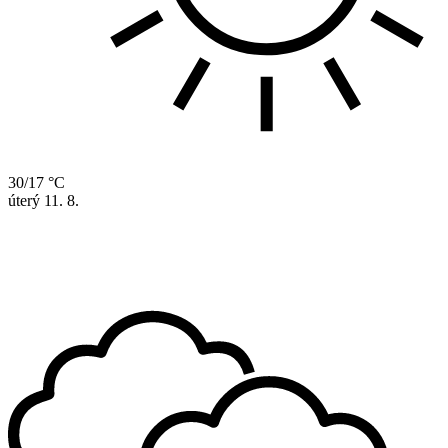
30/17 °C
úterý
11. 8.