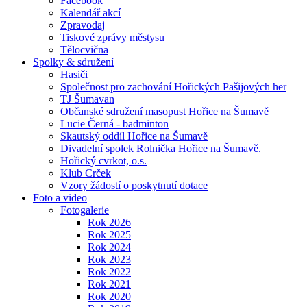
Facebook
Kalendář akcí
Zpravodaj
Tiskové zprávy městysu
Tělocvična
Spolky & sdružení
Hasiči
Společnost pro zachování Hořických Pašijových her
TJ Šumavan
Občanské sdružení masopust Hořice na Šumavě
Lucie Černá - badminton
Skautský oddíl Hořice na Šumavě
Divadelní spolek Rolnička Hořice na Šumavě.
Hořický cvrkot, o.s.
Klub Crček
Vzory žádostí o poskytnutí dotace
Foto a video
Fotogalerie
Rok 2026
Rok 2025
Rok 2024
Rok 2023
Rok 2022
Rok 2021
Rok 2020