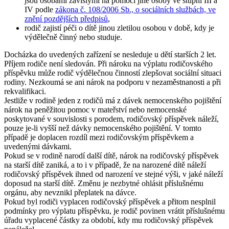
jsou osobami závislými na pomoci jiné osoby ve stupni III a
IV podle
zákona č. 108/2006 Sb., o sociálních službách, ve
znění pozdějších předpisů
,
rodič zajistí péči o dítě jinou zletilou osobou v době, kdy je
výdělečně činný nebo studuje.
Docházka do uvedených zařízení se nesleduje u dětí starších 2 let.
Příjem rodiče není sledován. Při nároku na výplatu rodičovského
příspěvku může rodič výdělečnou činností zlepšovat sociální situaci
rodiny. Nezkoumá se ani nárok na podporu v nezaměstnanosti a při
rekvalifikaci.
Jestliže v rodině jeden z rodičů má z dávek nemocenského pojištění
nárok na peněžitou pomoc v mateřství nebo nemocenské
poskytované v souvislosti s porodem, rodičovský příspěvek náleží,
pouze je-li vyšší než dávky nemocenského pojištění. V tomto
případě je doplacen rozdíl mezi rodičovským příspěvkem a
uvedenými dávkami.
Pokud se v rodině narodí další dítě, nárok na rodičovský příspěvek
na starší dítě zaniká, a to i v případě, že na narozené dítě náleží
rodičovský příspěvek ihned od narození ve stejné výši, v jaké náleží
doposud na starší dítě. Změnu je nezbytné ohlásit příslušnému
orgánu, aby nevznikl přeplatek na dávce.
Pokud byl rodiči vyplacen rodičovský příspěvek a přitom nesplnil
podmínky pro výplatu příspěvku, je rodič povinen vrátit příslušnému
úřadu vyplacené částky za období, kdy mu rodičovský příspěvek