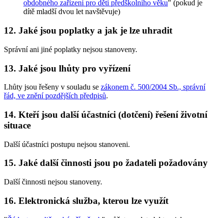
obdobného zařízení pro děti předškolního věku
" (pokud je
dítě mladší dvou let navštěvuje)
12. Jaké jsou poplatky a jak je lze uhradit
Správní ani jiné poplatky nejsou stanoveny.
13. Jaké jsou lhůty pro vyřízení
Lhůty jsou řešeny v souladu se
zákonem č. 500/2004 Sb., správní
řád, ve znění pozdějších předpisů
.
14. Kteří jsou další účastníci (dotčení) řešení životní
situace
Další účastníci postupu nejsou stanoveni.
15. Jaké další činnosti jsou po žadateli požadovány
Další činnosti nejsou stanoveny.
16. Elektronická služba, kterou lze využít