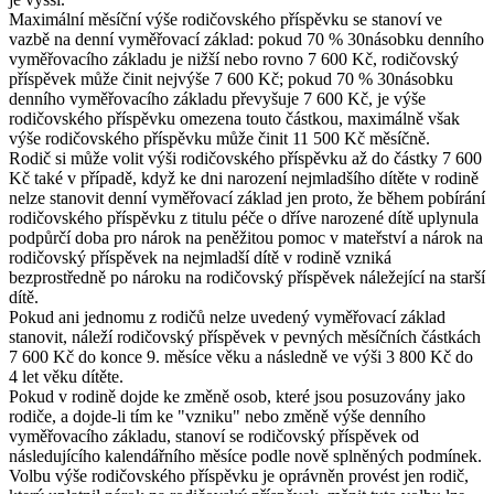
Maximální měsíční výše rodičovského příspěvku se stanoví ve
vazbě na denní vyměřovací základ: pokud 70 % 30násobku denního
vyměřovacího základu je nižší nebo rovno 7 600 Kč, rodičovský
příspěvek může činit nejvýše 7 600 Kč; pokud 70 % 30násobku
denního vyměřovacího základu převyšuje 7 600 Kč, je výše
rodičovského příspěvku omezena touto částkou, maximálně však
výše rodičovského příspěvku může činit 11 500 Kč měsíčně.
Rodič si může volit výši rodičovského příspěvku až do částky 7 600
Kč také v případě, když ke dni narození nejmladšího dítěte v rodině
nelze stanovit denní vyměřovací základ jen proto, že během pobírání
rodičovského příspěvku z titulu péče o dříve narozené dítě uplynula
podpůrčí doba pro nárok na peněžitou pomoc v mateřství a nárok na
rodičovský příspěvek na nejmladší dítě v rodině vzniká
bezprostředně po nároku na rodičovský příspěvek náležející na starší
dítě.
Pokud ani jednomu z rodičů nelze uvedený vyměřovací základ
stanovit, náleží rodičovský příspěvek v pevných měsíčních částkách
7 600 Kč do konce 9. měsíce věku a následně ve výši 3 800 Kč do
4 let věku dítěte.
Pokud v rodině dojde ke změně osob, které jsou posuzovány jako
rodiče, a dojde-li tím ke "vzniku" nebo změně výše denního
vyměřovacího základu, stanoví se rodičovský příspěvek od
následujícího kalendářního měsíce podle nově splněných podmínek.
Volbu výše rodičovského příspěvku je oprávněn provést jen rodič,