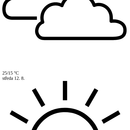
25/15 °C
středa
12. 8.