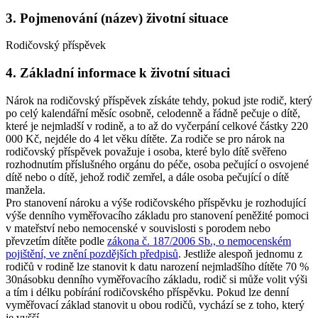
3. Pojmenování (název) životní situace
Rodičovský příspěvek
4. Základní informace k životní situaci
Nárok na rodičovský příspěvek získáte tehdy, pokud jste rodič, který
po celý kalendářní měsíc osobně, celodenně a řádně pečuje o dítě,
které je nejmladší v rodině, a to až do vyčerpání celkové částky 220
000 Kč, nejdéle do 4 let věku dítěte. Za rodiče se pro nárok na
rodičovský příspěvek považuje i osoba, které bylo dítě svěřeno
rozhodnutím příslušného orgánu do péče, osoba pečující o osvojené
dítě nebo o dítě, jehož rodič zemřel, a dále osoba pečující o dítě
manžela.
Pro stanovení nároku a výše rodičovského příspěvku je rozhodující
výše denního vyměřovacího základu pro stanovení peněžité pomoci
v mateřství nebo nemocenské v souvislosti s porodem nebo
převzetím dítěte podle
zákona č. 187/2006 Sb., o nemocenském
pojištění, ve znění pozdějších předpisů
. Jestliže alespoň jednomu z
rodičů v rodině lze stanovit k datu narození nejmladšího dítěte 70 %
30násobku denního vyměřovacího základu, rodič si může volit výši
a tím i délku pobírání rodičovského příspěvku. Pokud lze denní
vyměřovací základ stanovit u obou rodičů, vychází se z toho, který
je vyšší.