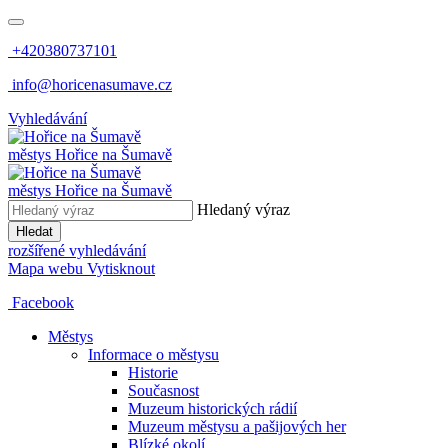
+420380737101
info@horicenasumave.cz
Vyhledávání
městys
Hořice na Šumavě
městys
Hořice na Šumavě
Hledaný výraz
Hledat
rozšířené vyhledávání
Mapa webu
Vytisknout
Facebook
Městys
Informace o městysu
Historie
Současnost
Muzeum historických rádií
Muzeum městysu a pašijových her
Blízké okolí