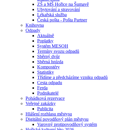
ZŠ a MŠ Hořice na Šumavě
Ubytování a stravování
Lékařská služba
Česká pošta - Pošta Partner
Knihovna
Odpady
Aktuálně
Poplatky
Systém MESOH
Termíny svozu odpadů
Sběrný dvůr
Sběrná hnízda
Kompostéry
Statistiky
Třídíme a předcházíme vzniku odpadů
Cesta odpadu
Ferda
Podnikatelé
Pohádková rezervace
Veřejné zakázky
Publicita
Hlášení rozhlasu městysu
Digitální povodňový plán městysu
Varovný protipovodňový systém
Hořické kulturní léto 2026