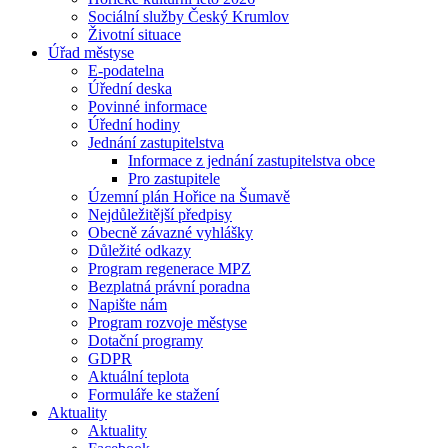
Sociální služby Český Krumlov
Životní situace
Úřad městyse
E-podatelna
Úřední deska
Povinné informace
Úřední hodiny
Jednání zastupitelstva
Informace z jednání zastupitelstva obce
Pro zastupitele
Územní plán Hořice na Šumavě
Nejdůležitější předpisy
Obecně závazné vyhlášky
Důležité odkazy
Program regenerace MPZ
Bezplatná právní poradna
Napište nám
Program rozvoje městyse
Dotační programy
GDPR
Aktuální teplota
Formuláře ke stažení
Aktuality
Aktuality