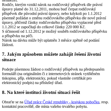
nenáležel.
Rodiče, kterým vznikl nárok na rodičovský příspěvek dle právní
úpravy platné do 31.12.2011, mohou buď čerpat rodičovský
příspěvek dle původní právní úpravy, nebo kdykoli po 1.1.2012
písemně požádat o změnu rodičovského příspěvku dle nové právní
úpravy, přičemž částky rodičovského příspěvku vyplacené před
1.1.2012 se započítají do celkové částky 220 000 Kč.
S účinností od 1.12.2012 je možný souběh rodičovského příspěvku
a příspěvku na péči.
Nárok na dávku může být uplatněn 3 měsíce zpětně od podání
žádosti.
7. Jakým způsobem můžete zahájit řešení životní
situace
Podejte písemnou žádost o rodičovský příspěvek na předepsaném
formuláři (na originálním či z internetových stránek vytištěném
tiskopisu, příp. elektronicky, pokud vlastníte certifikát pro
elektronický podpis) na příslušný úřad.
8. Na které instituci životní situaci řešit
Obraťte se na
Úřad práce České republiky - krajskou pobočku
, resp.
kontaktní pracoviště, dle místa vašeho trvalého pobytu.