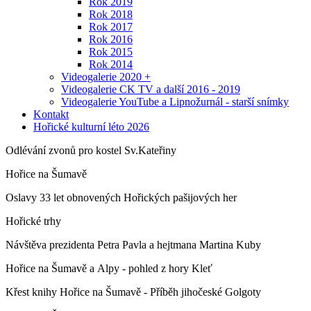
Rok 2019
Rok 2018
Rok 2017
Rok 2016
Rok 2015
Rok 2014
Videogalerie 2020 +
Videogalerie CK TV a další 2016 - 2019
Videogalerie YouTube a Lipnožurnál - starší snímky
Kontakt
Hořické kulturní léto 2026
Odlévání zvonů pro kostel Sv.Kateřiny
Hořice na Šumavě
Oslavy 33 let obnovených Hořických pašijových her
Hořické trhy
Návštěva prezidenta Petra Pavla a hejtmana Martina Kuby
Hořice na Šumavě a Alpy - pohled z hory Kleť
Křest knihy Hořice na Šumavě - Příběh jihočeské Golgoty