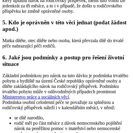
který uplatnil nárok na rodičovský příspěvek, měnit tuto volbu lze
jedenkrát za tři měsíce, a to i v případě, že došlo u rodičovského
příspěvku ke změně oprávněné osoby.
5. Kdo je oprávněn v této věci jednat (podat žádost
apod.)
Matka dítěte, otec dítěte nebo osoba, která převzala dítě do trvalé
péče nahrazující péči rodičů.
6. Jaké jsou podmínky a postup pro řešení životní
situace
Základní podmínkou pro nárok na tuto dávku je podmínka trvalého
pobytu a bydliště na území České republiky oprávněné osoby a
dítěte zakládajícího nárok na rodičovský příspěvek. Podmínku
trvalého pobytu může v odůvodněných případech prominout
Ministerstvo práce a sociálních věcí
.
Podmínka osobní celodenní péče se považuje za splněnou a
rodičovský příspěvek náleží i v kalendářním měsíci, v němž:
se dítě narodilo,
rodič měl po část měsíce z dávek nemocenského pojištění
nárok na peněžitou pomoc v mateřství nebo nemocenské