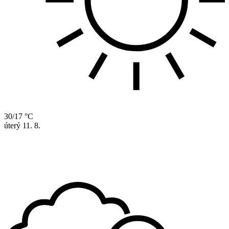
30/17 °C
úterý
11. 8.