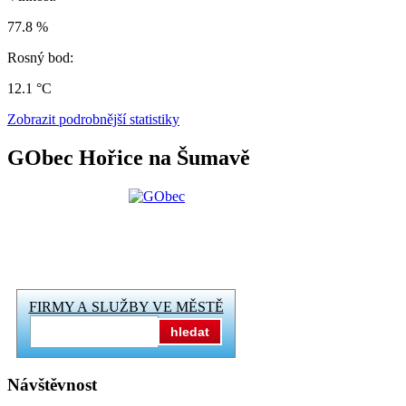
77.8 %
Rosný bod:
12.1 °C
Zobrazit podrobnější statistiky
GObec Hořice na Šumavě
FIRMY A SLUŽBY VE MĚSTĚ
hledat
Návštěvnost