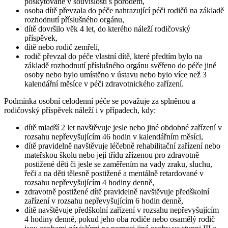
poskytované v souvislosti s porodem,
osoba dítě převzala do péče nahrazující péči rodičů na základě
rozhodnutí příslušného orgánu,
dítě dovršilo věk 4 let, do kterého náleží rodičovský
příspěvek,
dítě nebo rodič zemřeli,
rodič převzal do péče vlastní dítě, které předtím bylo na
základě rozhodnutí příslušného orgánu svěřeno do péče jiné
osoby nebo bylo umístěno v ústavu nebo bylo více než 3
kalendářní měsíce v péči zdravotnického zařízení.
Podmínka osobní celodenní péče se považuje za splněnou a
rodičovský příspěvek náleží i v případech, kdy:
dítě mladší 2 let navštěvuje jesle nebo jiné obdobné zařízení v
rozsahu nepřevyšujícím 46 hodin v kalendářním měsíci,
dítě pravidelně navštěvuje léčebně rehabilitační zařízení nebo
mateřskou školu nebo její třídu zřízenou pro zdravotně
postižené děti či jesle se zaměřením na vady zraku, sluchu,
řeči a na děti tělesně postižené a mentálně retardované v
rozsahu nepřevyšujícím 4 hodiny denně,
zdravotně postižené dítě pravidelně navštěvuje předškolní
zařízení v rozsahu nepřevyšujícím 6 hodin denně,
dítě navštěvuje předškolní zařízení v rozsahu nepřevyšujícím
4 hodiny denně, pokud jeho oba rodiče nebo osamělý rodič