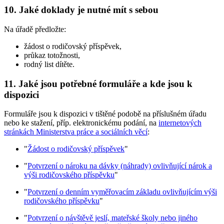
10. Jaké doklady je nutné mít s sebou
Na úřadě předložte:
žádost o rodičovský příspěvek,
průkaz totožnosti,
rodný list dítěte.
11. Jaké jsou potřebné formuláře a kde jsou k
dispozici
Formuláře jsou k dispozici v tištěné podobě na příslušném úřadu
nebo ke stažení, příp. elektronickému podání, na
internetových
stránkách Ministerstva práce a sociálních věcí
:
"
Žádost o rodičovský příspěvek
"
"
Potvrzení o nároku na dávky (náhrady) ovlivňující nárok a
výši rodičovského příspěvku
"
"
Potvrzení o denním vyměřovacím základu ovlivňujícím výši
rodičovského příspěvku
"
"
Potvrzení o návštěvě jeslí, mateřské školy nebo jiného