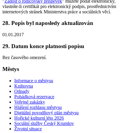
"
Žádost o rodičovský příspěvek
" můžete podat elektronicky,
vlastníte-li certifikát pro elektronický podpis, prostřednictvím
internetových stránek Ministerstva práce a sociálních věcí.
28. Popis byl naposledy aktualizován
01.01.2017
29. Datum konce platnosti popisu
Bez časového omezení.
Městys
Informace o městysu
Knihovna
Odpady
Pohádková rezervace
Veřejné zakázky
Hlášení rozhlasu městysu
Digitální povodňový plán městysu
Hořické kulturní léto 2026
Sociální služby Český Krumlov
Životní situace