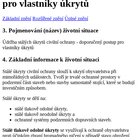
pro vlastníky úkrytů
Základní znění
Rozšířené znění
Úplné znění
3. Pojmenování (název) životní situace
Údržba stálých úkrytů civilní ochrany - doporučený postup pro
vlastníky úkrytů
4. Základní informace k životní situaci
Stálé úkryty civilní ochrany slouží k ukrytí obyvatelstva při
mimořádných událostech. Tvoří je trvalé ochranné prostory v
podzemní části staveb nebo stavby samostatně stojící, které se budují
investičním způsobem.
Stálé úkryty se dělí na:
stálé tlakově odolné úkryty,
stálé tlakově neodolné úkryty a
ochranné systémy podzemních dopravních staveb.
Stálé tlakově odolné úkryty
se využívají k ochraně obyvatelstva
proti účinkům zbraní hromadného ničení v případě stavu ohrožení