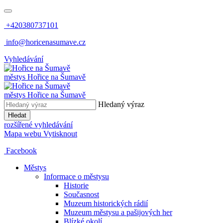
+420380737101
info@horicenasumave.cz
Vyhledávání
městys
Hořice na Šumavě
městys
Hořice na Šumavě
Hledaný výraz
Hledat
rozšířené vyhledávání
Mapa webu
Vytisknout
Facebook
Městys
Informace o městysu
Historie
Současnost
Muzeum historických rádií
Muzeum městysu a pašijových her
Blízké okolí