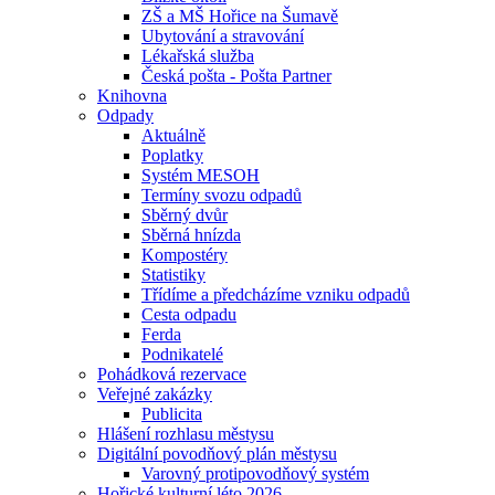
ZŠ a MŠ Hořice na Šumavě
Ubytování a stravování
Lékařská služba
Česká pošta - Pošta Partner
Knihovna
Odpady
Aktuálně
Poplatky
Systém MESOH
Termíny svozu odpadů
Sběrný dvůr
Sběrná hnízda
Kompostéry
Statistiky
Třídíme a předcházíme vzniku odpadů
Cesta odpadu
Ferda
Podnikatelé
Pohádková rezervace
Veřejné zakázky
Publicita
Hlášení rozhlasu městysu
Digitální povodňový plán městysu
Varovný protipovodňový systém
Hořické kulturní léto 2026