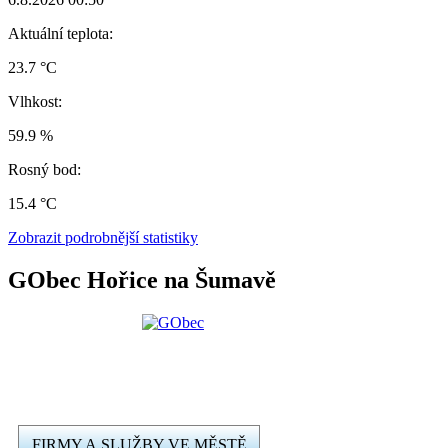
Aktuální teplota:
23.7 °C
Vlhkost:
59.9 %
Rosný bod:
15.4 °C
Zobrazit podrobnější statistiky
GObec Hořice na Šumavě
FIRMY A SLUŽBY VE MĚSTĚ