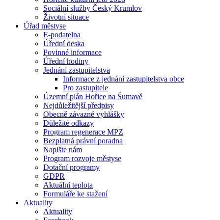
Sociální služby Český Krumlov
Životní situace
Úřad městyse
E-podatelna
Úřední deska
Povinné informace
Úřední hodiny
Jednání zastupitelstva
Informace z jednání zastupitelstva obce
Pro zastupitele
Územní plán Hořice na Šumavě
Nejdůležitější předpisy
Obecně závazné vyhlášky
Důležité odkazy
Program regenerace MPZ
Bezplatná právní poradna
Napište nám
Program rozvoje městyse
Dotační programy
GDPR
Aktuální teplota
Formuláře ke stažení
Aktuality
Aktuality