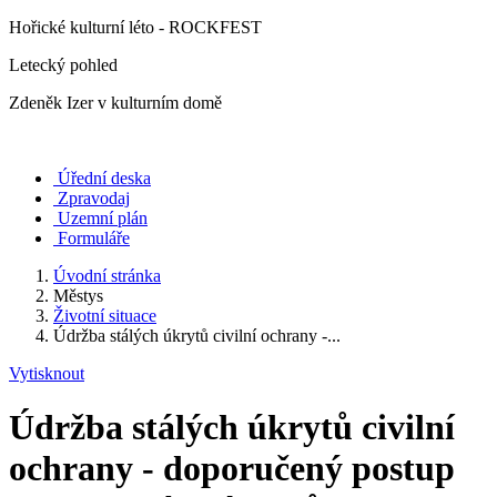
Hořické kulturní léto - ROCKFEST
Letecký pohled
Zdeněk Izer v kulturním domě
Úřední deska
Zpravodaj
Uzemní plán
Formuláře
Úvodní stránka
Městys
Životní situace
Údržba stálých úkrytů civilní ochrany -...
Vytisknout
Údržba stálých úkrytů civilní
ochrany - doporučený postup