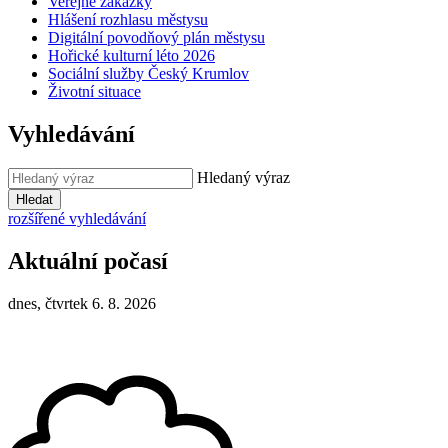
Veřejné zakázky
Hlášení rozhlasu městysu
Digitální povodňový plán městysu
Hořické kulturní léto 2026
Sociální služby Český Krumlov
Životní situace
Vyhledávání
Hledaný výraz
Hledat
rozšířené vyhledávání
Aktuální počasí
dnes, čtvrtek 6. 8. 2026