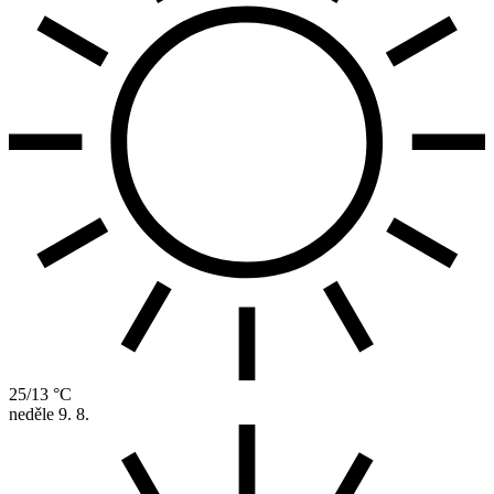
25/13 °C
neděle
9. 8.