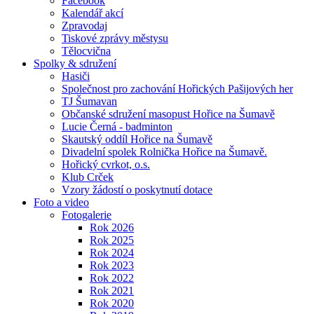
Facebook
Kalendář akcí
Zpravodaj
Tiskové zprávy městysu
Tělocvična
Spolky & sdružení
Hasiči
Společnost pro zachování Hořických Pašijových her
TJ Šumavan
Občanské sdružení masopust Hořice na Šumavě
Lucie Černá - badminton
Skautský oddíl Hořice na Šumavě
Divadelní spolek Rolnička Hořice na Šumavě.
Hořický cvrkot, o.s.
Klub Crček
Vzory žádostí o poskytnutí dotace
Foto a video
Fotogalerie
Rok 2026
Rok 2025
Rok 2024
Rok 2023
Rok 2022
Rok 2021
Rok 2020