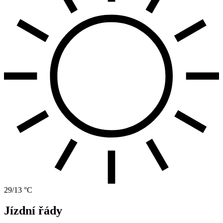
29/13 °C
Jízdní řády