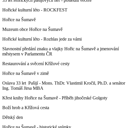
33 let Hořických pašijových her - poslední večeře
Hořické kulturní léto - ROCKFEST
Hořice na Šumavě
Muzeum obce Hořice na Šumavě
Hořické kulturní léto - Rozhlas jede za vámi
Slavnostní předání znaku a vlajky Hořic na Šumavě a jmenování
městysem v Parlamentu ČR
Restaurování a svěcení Křížové cesty
Hořice na Šumavě v zimě
Oslava 33 let Pašijí - Mons. ThDr. Vlastimil Kročil, Ph.D. a senátor
Ing. Tomáš Jirsa MBA
Křest knihy Hořice na Šumavě - Příběh jihočeské Golgoty
Boží hrob a Křížová cesta
Dětský den
Hořice na Šumavě - historické snímky