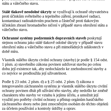
státu a válečného stavu.
Stálé tlakově neodolné úkryty
se využívají k ochraně obyvatelstva
proti účinkům světelného a tepelného záření, pronikavé radiaci,
kontaminaci radioaktivním prachem a částečně proti tlakovým
účinkům zbraní hromadného ničení v případě stavu ohrožení státu a
válečného stavu.
Ochranné systémy podzemních dopravních staveb
poskytují
stejnou ochranu jako stálé tlakově odolné úkryty v případě stavu
ohrožení státu a válečného stavu a při mimořádných událostech v
době míru.
Vlastník stálého úkrytu civilní ochrany (stavby) je podle § 154 odst.
1 písm. a) stavebního zákona povinen udržovat stavbu po celou
dobu její existence tak, aby nedocházelo ke znehodnocení stavby a
co nejvíce se prodloužila její uživatelnost.
Podle § 23 odst. 2 písm. d) a § 25 odst. 2 písm. f) zákona o
integrovaném záchranném systému je vlastník stálého úkrytu civilní
ochrany povinen dbát při užívání této stavby, aby nedošlo ke změně
charakteru této stavby ve vztahu k jejímu účelu, a umožnit její
využití pro potřeby civilní ochrany a přístup orgánům hasičského
záchranného sboru nebo jimi zmocněným osobám do těchto objektů
za účelem používání a kontroly údržby a oprav.