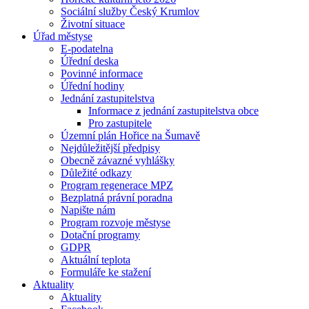
Sociální služby Český Krumlov
Životní situace
Úřad městyse
E-podatelna
Úřední deska
Povinné informace
Úřední hodiny
Jednání zastupitelstva
Informace z jednání zastupitelstva obce
Pro zastupitele
Územní plán Hořice na Šumavě
Nejdůležitější předpisy
Obecně závazné vyhlášky
Důležité odkazy
Program regenerace MPZ
Bezplatná právní poradna
Napište nám
Program rozvoje městyse
Dotační programy
GDPR
Aktuální teplota
Formuláře ke stažení
Aktuality
Aktuality