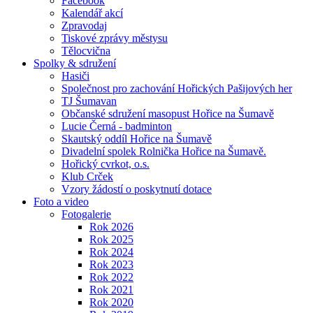
Facebook
Kalendář akcí
Zpravodaj
Tiskové zprávy městysu
Tělocvična
Spolky & sdružení
Hasiči
Společnost pro zachování Hořických Pašijových her
TJ Šumavan
Občanské sdružení masopust Hořice na Šumavě
Lucie Černá - badminton
Skautský oddíl Hořice na Šumavě
Divadelní spolek Rolnička Hořice na Šumavě.
Hořický cvrkot, o.s.
Klub Crček
Vzory žádostí o poskytnutí dotace
Foto a video
Fotogalerie
Rok 2026
Rok 2025
Rok 2024
Rok 2023
Rok 2022
Rok 2021
Rok 2020