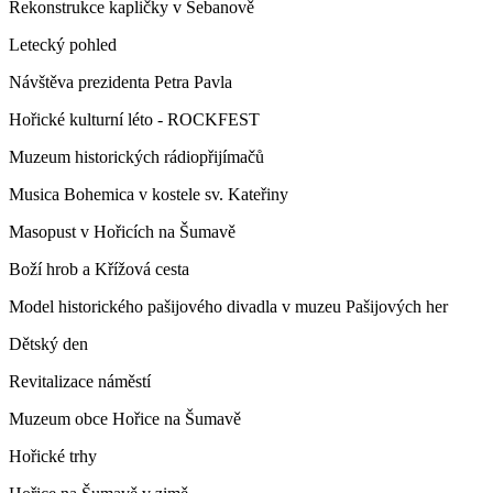
Rekonstrukce kapličky v Šebanově
Letecký pohled
Návštěva prezidenta Petra Pavla
Hořické kulturní léto - ROCKFEST
Muzeum historických rádiopřijímačů
Musica Bohemica v kostele sv. Kateřiny
Masopust v Hořicích na Šumavě
Boží hrob a Křížová cesta
Model historického pašijového divadla v muzeu Pašijových her
Dětský den
Revitalizace náměstí
Muzeum obce Hořice na Šumavě
Hořické trhy