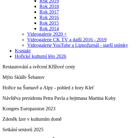
Rok 2019
Rok 2018
Rok 2017
Rok 2016
Rok 2015
Rok 2014
Videogalerie 2020 +
Videogalerie CK TV a další 2016 - 2019
Videogalerie YouTube a Lipnožurnál - starší snímky
Kontakt
Hořické kulturní léto 2026
Restaurování a svěcení Křížové cesty
Mýto Skláře Šebanov
Hořice na Šumavě a Alpy - pohled z hory Kleť
Návštěva prezidenta Petra Pavla a hejtmana Martina Kuby
Kongres Europassion 2023
Zdeněk Izer v kulturním domě
Setkání seniorů 2025