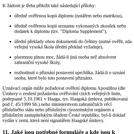
K žádosti je třeba přiložit také následující přílohy:
úředně ověřenou kopii diplomu (notářem nebo matrikou),
úředně ověřenou kopii seznamu vykonaných zkoušek nebo
dodatek k diplomu (tzv. "Diploma Supplement"),
úřední překlady obou dokumentů do češtiny (nutné ověřit, zda
veřejná vysoká škola úřední překlad vyžaduje),
písemnou plnou moc, žádá-li jiná osoba než absolvent
zahraniční vysoké školy,
rozhodnutí o přiznání postavení uprchlíka, žádá-li o uznání
osoba, které bylo toto postavení přiznáno.
Uznávací orgán může požadovat ověření diplomu Apostillou (dle
Úmluvy o zrušení požadavku ověřování cizích veřejných listin,
podepsané 5.10.1961 v Haagu, tzv. Haagská úmluva, publikovaná
pod č. 45/1999 Sb.) nebo ministerstvem zahraničních věcí
příslušného státu nebo příslušným cizozemským orgánem a
příslušným zastupitelským úřadem České republiky, byl-li doklad
vydán v zemi, která není signatářem Haagské úmluvy.
11. Jaké jsou potřebné formuláře a kde jsou k