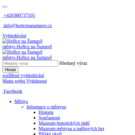
+420380737101
info@horicenasumave.cz
Vyhledávání
městys
Hořice na Šumavě
městys
Hořice na Šumavě
Hledaný výraz
Hledat
rozšířené vyhledávání
Mapa webu
Vytisknout
Facebook
Městys
Informace o městysu
Historie
Současnost
Muzeum historických rádií
Muzeum městysu a pašijových her
Blízké okolí