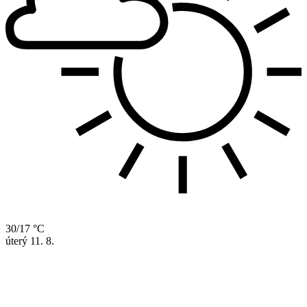
30/17 °C
úterý
11. 8.