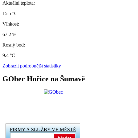
Aktuální teplota:
15.5 °C
Vlhkost:
67.2 %
Rosný bod:
9.4 °C
Zobrazit podrobnější statistiky
GObec Hořice na Šumavě
FIRMY A SLUŽBY VE MĚSTĚ
hledat