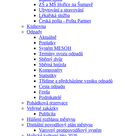
ZŠ a MŠ Hořice na Šumavě
Ubytování a stravování
Lékařská služba
Česká pošta - Pošta Partner
Knihovna
Odpady
Aktuálně
Poplatky
Systém MESOH
Termíny svozu odpadů
Sběrný dvůr
Sběrná hnízda
Kompostéry
Statistiky
Třídíme a předcházíme vzniku odpadů
Cesta odpadu
Ferda
Podnikatelé
Pohádková rezervace
Veřejné zakázky
Publicita
Hlášení rozhlasu městysu
Digitální povodňový plán městysu
Varovný protipovodňový systém
Hořické kulturní léto 2026