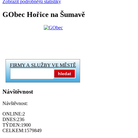
Zobrazit podrobnější statistiky
GObec Hořice na Šumavě
FIRMY A SLUŽBY VE MĚSTĚ
hledat
Návštěvnost
Návštěvnost:
ONLINE:
2
DNES:
236
TÝDEN:
1900
CELKEM:
1579849