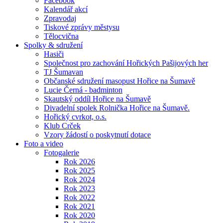
Facebook
Kalendář akcí
Zpravodaj
Tiskové zprávy městysu
Tělocvična
Spolky & sdružení
Hasiči
Společnost pro zachování Hořických Pašijových her
TJ Šumavan
Občanské sdružení masopust Hořice na Šumavě
Lucie Černá - badminton
Skautský oddíl Hořice na Šumavě
Divadelní spolek Rolnička Hořice na Šumavě.
Hořický cvrkot, o.s.
Klub Crček
Vzory žádostí o poskytnutí dotace
Foto a video
Fotogalerie
Rok 2026
Rok 2025
Rok 2024
Rok 2023
Rok 2022
Rok 2021
Rok 2020