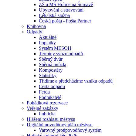
ZŠ a MŠ Hořice na Šumavě
Ubytování a stravování
Lékařská služba
Česká pošta - Pošta Partner
Knihovna
Odpady
Aktuálně
Poplatky
Systém MESOH
Termíny svozu odpadů
Sběrný dvůr
Sběrná hnízda
Kompostéry
Statistiky
Třídíme a předcházíme vzniku odpadů
Cesta odpadu
Ferda
Podnikatelé
Pohádková rezervace
Veřejné zakázky
Publicita
Hlášení rozhlasu městysu
Digitální povodňový plán městysu
Varovný protipovodňový systém
Hořické kulturní léto 2026