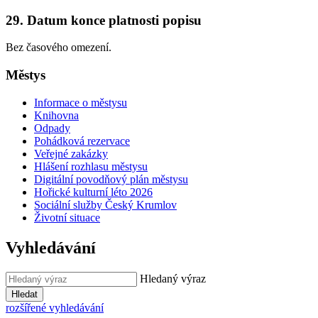
29. Datum konce platnosti popisu
Bez časového omezení.
Městys
Informace o městysu
Knihovna
Odpady
Pohádková rezervace
Veřejné zakázky
Hlášení rozhlasu městysu
Digitální povodňový plán městysu
Hořické kulturní léto 2026
Sociální služby Český Krumlov
Životní situace
Vyhledávání
Hledaný výraz
Hledat
rozšířené vyhledávání