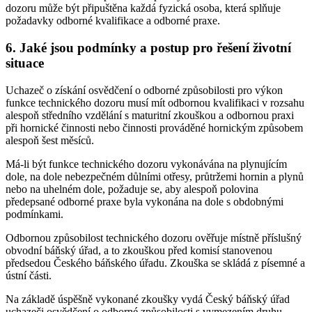
dozoru může být připuštěna každá fyzická osoba, která splňuje
požadavky odborné kvalifikace a odborné praxe.
6. Jaké jsou podmínky a postup pro řešení životní
situace
Uchazeč o získání osvědčení o odborné způsobilosti pro výkon
funkce technického dozoru musí mít odbornou kvalifikaci v rozsahu
alespoň středního vzdělání s maturitní zkouškou a odbornou praxi
při hornické činnosti nebo činnosti prováděné hornickým způsobem
alespoň šest měsíců.
Má-li být funkce technického dozoru vykonávána na plynujícím
dole, na dole nebezpečném důlními otřesy, průtržemi hornin a plynů
nebo na uhelném dole, požaduje se, aby alespoň polovina
předepsané odborné praxe byla vykonána na dole s obdobnými
podmínkami.
Odbornou způsobilost technického dozoru ověřuje místně příslušný
obvodní báňský úřad, a to zkouškou před komisí stanovenou
předsedou Českého báňského úřadu. Zkouška se skládá z písemné a
ústní části.
Na základě úspěšně vykonané zkoušky vydá Český báňský úřad
uchazeči osvědčení o odborné způsobilosti s vymezením druhu