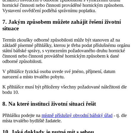
hornické činnosti nebo činnosti prováděné hornickým způsobem.
Vystavení osvědčení podléhá správnímu poplatku.
7. Jakým způsobem můžete zahájit řešení životní
situace
Termín zkoušky odborné způsobilosti může být stanoven až na
základě písemné přihlášky, kterou je třeba podat příslušnému orgánu
státní báňské správy, s vymezením požadovaného druhu hornické
činnosti nebo činnosti prováděné hornickým způsobem k dané
odborné způsobilosti.
V přihlášce fyzická osoba uvede své jméno, příjmení, datum
narození a místo trvalého pobytu.
K přihlášce musí být přiloženy všechny požadované náležitosti dle
bodu 10.
8. Na které instituci životní situaci řešit
Přihlášku podejte na
místně příslušný obvodní báňský úřad
- tj. dle
místa trvalého bydliště žadatele.
10. Jaké doklady je nutné mít s sebou