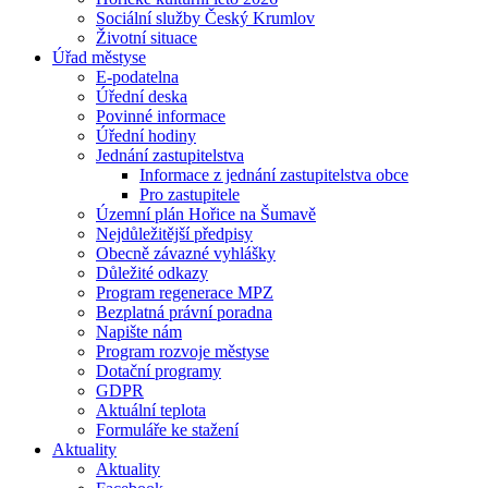
Sociální služby Český Krumlov
Životní situace
Úřad městyse
E-podatelna
Úřední deska
Povinné informace
Úřední hodiny
Jednání zastupitelstva
Informace z jednání zastupitelstva obce
Pro zastupitele
Územní plán Hořice na Šumavě
Nejdůležitější předpisy
Obecně závazné vyhlášky
Důležité odkazy
Program regenerace MPZ
Bezplatná právní poradna
Napište nám
Program rozvoje městyse
Dotační programy
GDPR
Aktuální teplota
Formuláře ke stažení
Aktuality
Aktuality