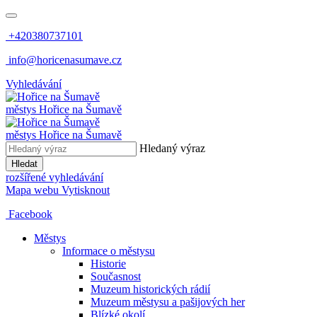
+420380737101
info@horicenasumave.cz
Vyhledávání
městys
Hořice na Šumavě
městys
Hořice na Šumavě
Hledaný výraz
Hledat
rozšířené vyhledávání
Mapa webu
Vytisknout
Facebook
Městys
Informace o městysu
Historie
Současnost
Muzeum historických rádií
Muzeum městysu a pašijových her
Blízké okolí