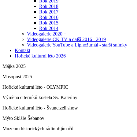
Rok 2019
Rok 2018
Rok 2017
Rok 2016
Rok 2015
Rok 2014
Videogalerie 2020 +
Videogalerie CK TV a další 2016 - 2019
Videogalerie YouTube a Lipnožurnál - starší snímky
Kontakt
Hořické kulturní léto 2026
Májka 2025
Masopust 2025
Hořické kulturní léto - OLYMPIC
Výměna ciferníků kostela Sv. Kateřiny
Hořické kulturní léto - Švancizelí show
Mýto Skláře Šebanov
Muzeum historických rádiopřijímačů