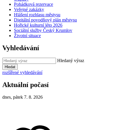
Pohádková rezervace
Veřejné zakázky
Hlášení rozhlasu městysu
Digitální povodňový plán městysu
Hořické kulturní léto 2026
Sociální služby Český Krumlov
Životní situace
Vyhledávání
Hledaný výraz
Hledat
rozšířené vyhledávání
Aktuální počasí
dnes, pátek 7. 8. 2026