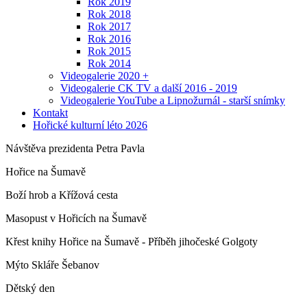
Rok 2019
Rok 2018
Rok 2017
Rok 2016
Rok 2015
Rok 2014
Videogalerie 2020 +
Videogalerie CK TV a další 2016 - 2019
Videogalerie YouTube a Lipnožurnál - starší snímky
Kontakt
Hořické kulturní léto 2026
Návštěva prezidenta Petra Pavla
Hořice na Šumavě
Boží hrob a Křížová cesta
Masopust v Hořicích na Šumavě
Křest knihy Hořice na Šumavě - Příběh jihočeské Golgoty
Mýto Skláře Šebanov
Dětský den