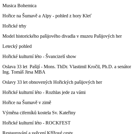
Musica Bohemica
Hořice na Šumavě a Alpy - pohled z hory Kleť
Hořické trhy
Model historického pašijového divadla v muzeu Pašijových her
Letecký pohled
Hořické kulturní léto - Švancizelí show
Oslava 33 let Pašijí - Mons. ThDr. Vlastimil Kročil, Ph.D. a senátor
Ing. Tomáš Jirsa MBA
Oslavy 33 let obnovených Hořických pašijových her
Hořické kulturní léto - Rozhlas jede za vámi
Hořice na Šumavě v zimě
Výměna ciferníků kostela Sv. Kateřiny
Hořické kulturní léto - ROCKFEST
Restaurování a svěcení Křížové cesty