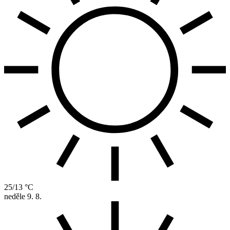
25/13 °C
neděle
9. 8.