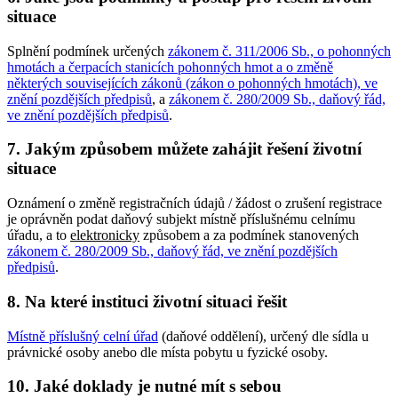
situace
Splnění podmínek určených
zákonem č. 311/2006 Sb., o pohonných
hmotách a čerpacích stanicích pohonných hmot a o změně
některých souvisejících zákonů (zákon o pohonných hmotách), ve
znění pozdějších předpisů
, a
zákonem č. 280/2009 Sb., daňový řád,
ve znění pozdějších předpisů
.
7. Jakým způsobem můžete zahájit řešení životní
situace
Oznámení o změně registračních údajů / žádost o zrušení registrace
je oprávněn podat daňový subjekt místně příslušnému celnímu
úřadu, a to
elektronicky
způsobem a za podmínek stanovených
zákonem č. 280/2009 Sb., daňový řád, ve znění pozdějších
předpisů
.
8. Na které instituci životní situaci řešit
Místně příslušný celní úřad
(daňové oddělení), určený dle sídla u
právnické osoby anebo dle místa pobytu u fyzické osoby.
10. Jaké doklady je nutné mít s sebou