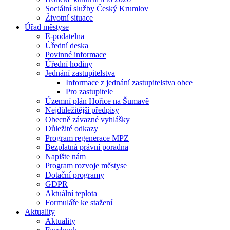
Sociální služby Český Krumlov
Životní situace
Úřad městyse
E-podatelna
Úřední deska
Povinné informace
Úřední hodiny
Jednání zastupitelstva
Informace z jednání zastupitelstva obce
Pro zastupitele
Územní plán Hořice na Šumavě
Nejdůležitější předpisy
Obecně závazné vyhlášky
Důležité odkazy
Program regenerace MPZ
Bezplatná právní poradna
Napište nám
Program rozvoje městyse
Dotační programy
GDPR
Aktuální teplota
Formuláře ke stažení
Aktuality
Aktuality