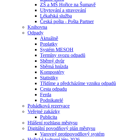
ZŠ a MŠ Hořice na Šumavě
Ubytování a stravování
Lékařská služba
Česká pošta - Pošta Partner
Knihovna
Odpady
Aktuálně
Poplatky
Systém MESOH
Termíny svozu odpadů
Sběrný dvůr
Sběrná hnízda
Kompostéry
Statistiky
Třídíme a předcházíme vzniku odpadů
Cesta odpadu
Ferda
Podnikatelé
Pohádková rezervace
Veřejné zakázky
Publicita
Hlášení rozhlasu městysu
Digitální povodňový plán městysu
Varovný protipovodňový systém
Hořické kulturní léto 2026