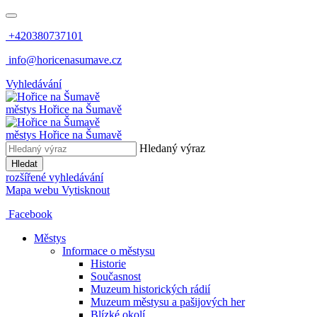
+420380737101
info@horicenasumave.cz
Vyhledávání
městys
Hořice na Šumavě
městys
Hořice na Šumavě
Hledaný výraz
Hledat
rozšířené vyhledávání
Mapa webu
Vytisknout
Facebook
Městys
Informace o městysu
Historie
Současnost
Muzeum historických rádií
Muzeum městysu a pašijových her
Blízké okolí