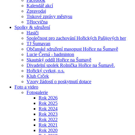
Facebook
Kalendář akcí
Zpravodaj
Tiskové zprávy městysu
Tělocvična
Spolky & sdružení
Hasiči
Společnost pro zachování Hořických Pašijových her
TJ Šumavan
Občanské sdružení masopust Hořice na Šumavě
Lucie Černá - badminton
Skautský oddíl Hořice na Šumavě
Divadelní spolek Rolnička Hořice na Šumavě.
Hořický cvrkot, o.s.
Klub Crček
Vzory žádostí o poskytnutí dotace
Foto a video
Fotogalerie
Rok 2026
Rok 2025
Rok 2024
Rok 2023
Rok 2022
Rok 2021
Rok 2020