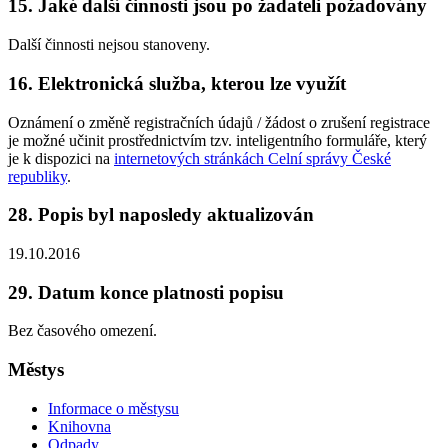
15. Jaké další činnosti jsou po žadateli požadovány
Další činnosti nejsou stanoveny.
16. Elektronická služba, kterou lze využít
Oznámení o změně registračních údajů / žádost o zrušení registrace
je možné učinit prostřednictvím tzv. inteligentního formuláře, který
je k dispozici na
internetových stránkách Celní správy České
republiky
.
28. Popis byl naposledy aktualizován
19.10.2016
29. Datum konce platnosti popisu
Bez časového omezení.
Městys
Informace o městysu
Knihovna
Odpady