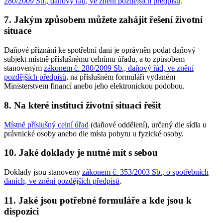
280/2009 Sb., daňový řád, ve znění pozdějších předpisů
.
7. Jakým způsobem můžete zahájit řešení životní
situace
Daňové přiznání ke spotřební dani je oprávněn podat daňový
subjekt místně příslušnému celnímu úřadu, a to způsobem
stanoveným
zákonem č. 280/2009 Sb., daňový řád, ve znění
pozdějších předpisů
, na příslušném formuláři vydaném
Ministerstvem financí anebo jeho elektronickou podobou.
8. Na které instituci životní situaci řešit
Místně příslušný celní úřad
(daňové oddělení), určený dle sídla u
právnické osoby anebo dle místa pobytu u fyzické osoby.
10. Jaké doklady je nutné mít s sebou
Doklady jsou stanoveny
zákonem č. 353/2003 Sb., o spotřebních
daních, ve znění pozdějších předpisů
.
11. Jaké jsou potřebné formuláře a kde jsou k
dispozici