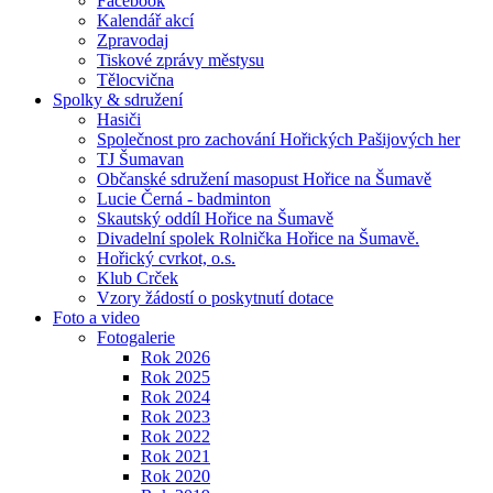
Facebook
Kalendář akcí
Zpravodaj
Tiskové zprávy městysu
Tělocvična
Spolky & sdružení
Hasiči
Společnost pro zachování Hořických Pašijových her
TJ Šumavan
Občanské sdružení masopust Hořice na Šumavě
Lucie Černá - badminton
Skautský oddíl Hořice na Šumavě
Divadelní spolek Rolnička Hořice na Šumavě.
Hořický cvrkot, o.s.
Klub Crček
Vzory žádostí o poskytnutí dotace
Foto a video
Fotogalerie
Rok 2026
Rok 2025
Rok 2024
Rok 2023
Rok 2022
Rok 2021
Rok 2020