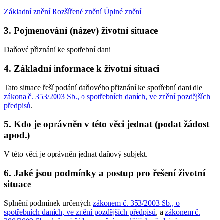
Základní znění
Rozšířené znění
Úplné znění
3. Pojmenování (název) životní situace
Daňové přiznání ke spotřební dani
4. Základní informace k životní situaci
Tato situace řeší podání daňového přiznání ke spotřební dani dle
zákona č. 353/2003 Sb., o spotřebních daních, ve znění pozdějších
předpisů
.
5. Kdo je oprávněn v této věci jednat (podat žádost
apod.)
V této věci je oprávněn jednat daňový subjekt.
6. Jaké jsou podmínky a postup pro řešení životní
situace
Splnění podmínek určených
zákonem č. 353/2003 Sb., o
spotřebních daních, ve znění pozdějších předpisů
, a
zákonem č.