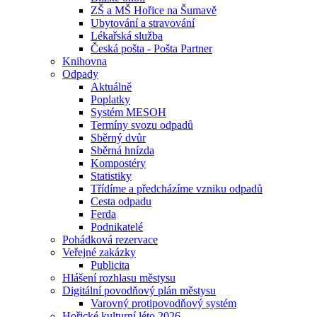
ZŠ a MŠ Hořice na Šumavě
Ubytování a stravování
Lékařská služba
Česká pošta - Pošta Partner
Knihovna
Odpady
Aktuálně
Poplatky
Systém MESOH
Termíny svozu odpadů
Sběrný dvůr
Sběrná hnízda
Kompostéry
Statistiky
Třídíme a předcházíme vzniku odpadů
Cesta odpadu
Ferda
Podnikatelé
Pohádková rezervace
Veřejné zakázky
Publicita
Hlášení rozhlasu městysu
Digitální povodňový plán městysu
Varovný protipovodňový systém
Hořické kulturní léto 2026