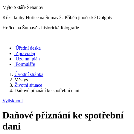
Mýto Skláře Šebanov
Křest knihy Hořice na Šumavě - Příběh jihočeské Golgoty
Hořice na Šumavě - historická fotografie
Úřední deska
Zpravodaj
Uzemní plán
Formuláře
Úvodní stránka
Městys
Životní situace
Daňové přiznání ke spotřební dani
Vytisknout
Daňové přiznání ke spotřební
dani