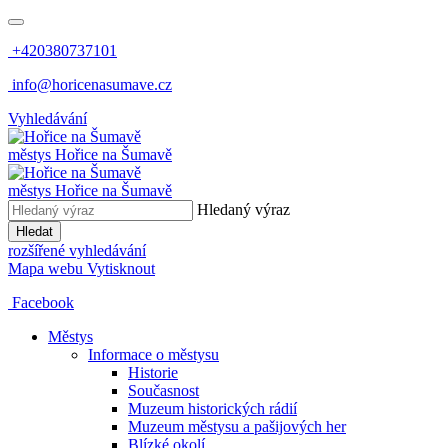
+420380737101
info@horicenasumave.cz
Vyhledávání
městys
Hořice na Šumavě
městys
Hořice na Šumavě
Hledaný výraz
Hledat
rozšířené vyhledávání
Mapa webu
Vytisknout
Facebook
Městys
Informace o městysu
Historie
Současnost
Muzeum historických rádií
Muzeum městysu a pašijových her
Blízké okolí