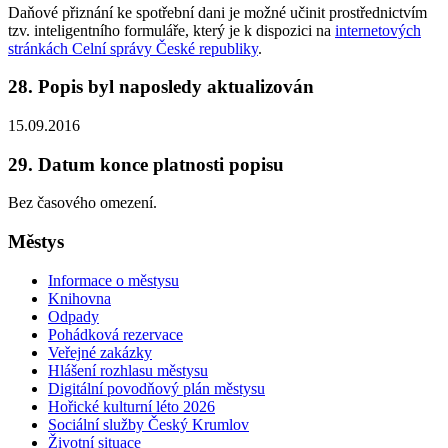
Daňové přiznání ke spotřební dani je možné učinit prostřednictvím
tzv. inteligentního formuláře, který je k dispozici na
internetových
stránkách Celní správy České republiky
.
28. Popis byl naposledy aktualizován
15.09.2016
29. Datum konce platnosti popisu
Bez časového omezení.
Městys
Informace o městysu
Knihovna
Odpady
Pohádková rezervace
Veřejné zakázky
Hlášení rozhlasu městysu
Digitální povodňový plán městysu
Hořické kulturní léto 2026
Sociální služby Český Krumlov
Životní situace