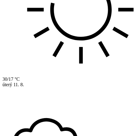
30/17 °C
úterý
11. 8.