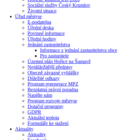
Sociální služby Český Krumlov
Životní situace
Úřad městyse
E-podatelna
Úřední deska
Povinné informace
Úřední hodiny
Jednání zastupitelstva
Informace z jednání zastupitelstva obce
Pro zastupitele
Územní plán Hořice na Šumavě
Nejdůležitější předpisy
Obecně závazné vyhlášky
Důležité odkazy
Program regenerace MPZ
Bezplatná právní poradna
Napište nám
Program rozvoje městyse
Dotační programy
GDPR
Aktuální teplota
Formuláře ke stažení
Aktuality
Aktuality