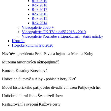
Rok 2019
Rok 2018
Rok 2017
Rok 2016
Rok 2015
Rok 2014
Videogalerie 2020 +
Videogalerie CK TV a další 2016 - 2019
Videogalerie YouTube a Lipnožurnál - starší snímky
Kontakt
Hořické kulturní léto 2026
Návštěva prezidenta Petra Pavla a hejtmana Martina Kuby
Muzeum historických rádiopřijímačů
Koncert Kataríny Knechtové
Hořice na Šumavě a Alpy - pohled z hory Kleť
Model historického pašijového divadla v muzeu Pašijových her
Hořické kulturní léto - Švancizelí show
Restaurování a svěcení Křížové cesty