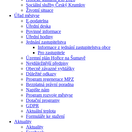
Sociální služby Český Krumlov
Životní situace
Úřad městyse
E-podatelna
Úřední deska
Povinné informace
Úřední hodiny
Jednání zastupitelstva
Informace z jednání zastupitelstva obce
Pro zastupitele
Územní plán Hořice na Šumavě
Nejdůležitější předpisy
Obecně závazné vyhlášky
Důležité odkazy
Program regenerace MPZ
Bezplatná právní poradna
Napište nám
Program rozvoje městyse
Dotační programy
GDPR
Aktuální teplota
Formuláře ke stažení
Aktuality
Aktuality