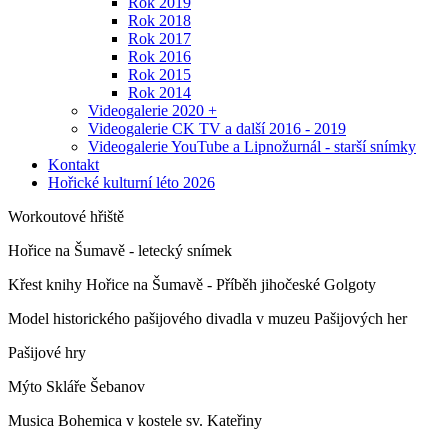
Rok 2019
Rok 2018
Rok 2017
Rok 2016
Rok 2015
Rok 2014
Videogalerie 2020 +
Videogalerie CK TV a další 2016 - 2019
Videogalerie YouTube a Lipnožurnál - starší snímky
Kontakt
Hořické kulturní léto 2026
Workoutové hřiště
Hořice na Šumavě - letecký snímek
Křest knihy Hořice na Šumavě - Příběh jihočeské Golgoty
Model historického pašijového divadla v muzeu Pašijových her
Pašijové hry
Mýto Skláře Šebanov
Musica Bohemica v kostele sv. Kateřiny