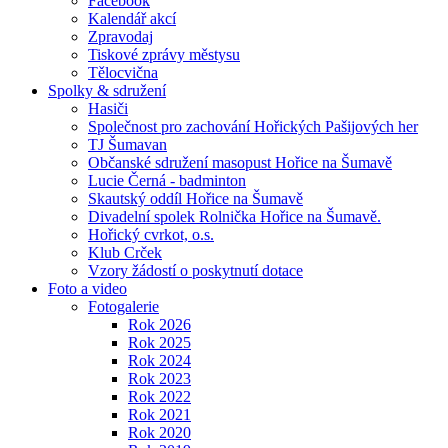
Facebook
Kalendář akcí
Zpravodaj
Tiskové zprávy městysu
Tělocvična
Spolky & sdružení
Hasiči
Společnost pro zachování Hořických Pašijových her
TJ Šumavan
Občanské sdružení masopust Hořice na Šumavě
Lucie Černá - badminton
Skautský oddíl Hořice na Šumavě
Divadelní spolek Rolnička Hořice na Šumavě.
Hořický cvrkot, o.s.
Klub Crček
Vzory žádostí o poskytnutí dotace
Foto a video
Fotogalerie
Rok 2026
Rok 2025
Rok 2024
Rok 2023
Rok 2022
Rok 2021
Rok 2020