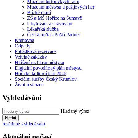
Muzeum historických rádií
Muzeum městysu a pašijových her
Blízké okolí
ZŠ a MŠ Hořice na Šumavě
Ubytování a stravování
Lékařská služba
Česká pošta - Pošta Partner
Knihovna
Odpady
Pohádková rezervace
Veřejné zakázky
Hlášení rozhlasu městysu
Digitální povodňový plán městysu
Hořické kulturní léto 2026
Sociální služby Český Krumlov
Životní situace
Vyhledávání
Hledaný výraz
Hledat
rozšířené vyhledávání
Aktuální počasí