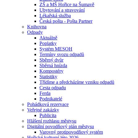
ZŠ a MŠ Hořice na Šumavě
Ubytování a stravování
Lékařská služba
Česká pošta - Pošta Partner
Knihovna
Odpady
Aktuálně
Poplatky
Systém MESOH
Termíny svozu odpadů
Sběrný dvůr
Sběrná hnízda
Kompostéry
Statistiky
Třídíme a předcházíme vzniku odpadů
Cesta odpadu
Ferda
Podnikatelé
Pohádková rezervace
Veřejné zakázky
Publicita
Hlášení rozhlasu městysu
Digitální povodňový plán městysu
Varovný protipovodňový systém
Hořické kulturní léto 2026