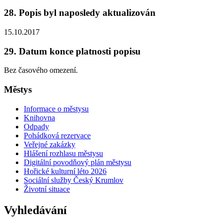
28. Popis byl naposledy aktualizován
15.10.2017
29. Datum konce platnosti popisu
Bez časového omezení.
Městys
Informace o městysu
Knihovna
Odpady
Pohádková rezervace
Veřejné zakázky
Hlášení rozhlasu městysu
Digitální povodňový plán městysu
Hořické kulturní léto 2026
Sociální služby Český Krumlov
Životní situace
Vyhledávání