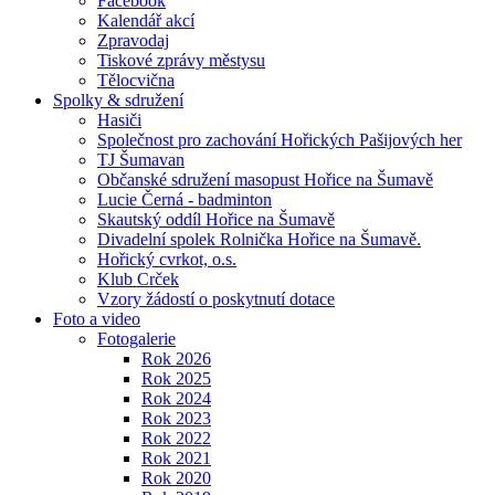
Facebook
Kalendář akcí
Zpravodaj
Tiskové zprávy městysu
Tělocvična
Spolky & sdružení
Hasiči
Společnost pro zachování Hořických Pašijových her
TJ Šumavan
Občanské sdružení masopust Hořice na Šumavě
Lucie Černá - badminton
Skautský oddíl Hořice na Šumavě
Divadelní spolek Rolnička Hořice na Šumavě.
Hořický cvrkot, o.s.
Klub Crček
Vzory žádostí o poskytnutí dotace
Foto a video
Fotogalerie
Rok 2026
Rok 2025
Rok 2024
Rok 2023
Rok 2022
Rok 2021
Rok 2020