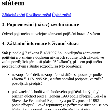
státem
Základní znění
Rozšířené znění
Úplné znění
3. Pojmenování (název) životní situace
Odvod pojistného na veřejné zdravotní pojištění hrazené státem
4. Základní informace k životní situaci
Stát je podle § 7 zákona č. 48/1997 Sb., o veřejném zdravotním
pojištění a o změně a doplnění některých souvisejících zákonů, ve
znění pozdějších předpisů (dále též "zákon"), plátcem pojistného
prostřednictvím státního rozpočtu za tyto pojištěnce:
nezaopatřené děti; nezaopatřenost dítěte se posuzuje podle
zákona č. 117/1995 Sb., o státní sociální podpoře, ve znění
pozdějších předpisů,
poživatele důchodů z důchodového pojištění, kterým byl
přiznán důchod před 1. lednem 1993 podle předpisů České a
Slovenské Federativní Republiky a po 31. prosinci 1992
podle předpisů České republiky; za poživatele důchodu se pro
účely zákona považuje osoba podle předchozí věty i v