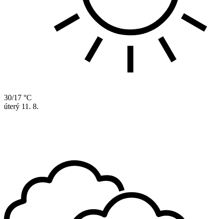
30/17 °C
úterý
11. 8.