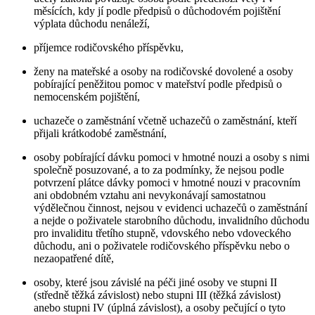
měsících, kdy jí podle předpisů o důchodovém pojištění
výplata důchodu nenáleží,
příjemce rodičovského příspěvku,
ženy na mateřské a osoby na rodičovské dovolené a osoby
pobírající peněžitou pomoc v mateřství podle předpisů o
nemocenském pojištění,
uchazeče o zaměstnání včetně uchazečů o zaměstnání, kteří
přijali krátkodobé zaměstnání,
osoby pobírající dávku pomoci v hmotné nouzi a osoby s nimi
společně posuzované, a to za podmínky, že nejsou podle
potvrzení plátce dávky pomoci v hmotné nouzi v pracovním
ani obdobném vztahu ani nevykonávají samostatnou
výdělečnou činnost, nejsou v evidenci uchazečů o zaměstnání
a nejde o poživatele starobního důchodu, invalidního důchodu
pro invaliditu třetího stupně, vdovského nebo vdoveckého
důchodu, ani o poživatele rodičovského příspěvku nebo o
nezaopatřené dítě,
osoby, které jsou závislé na péči jiné osoby ve stupni II
(středně těžká závislost) nebo stupni III (těžká závislost)
anebo stupni IV (úplná závislost), a osoby pečující o tyto