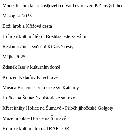
Model historického pašijového divadla v muzeu Pašijových her
Masopust 2025
Boží hrob a Křížová cesta
Hořické kulturní léto - Rozhlas jede za vámi
Restaurování a svěcení Křížové cesty
Májka 2025
Zdeněk Izer v kulturním domě
Koncert Kataríny Knechtové
Musica Bohemica v kostele sv. Kateřiny
Hořice na Šumavě - historické snímky
Křest knihy Hořice na Šumavě - Příběh jihočeské Golgoty
Muzeum obce Hořice na Šumavě
Hořické kulturní léto - TRAKTOR