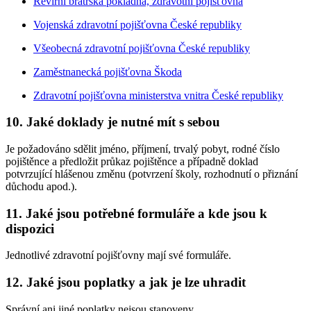
Revírní bratrská pokladna, zdravotní pojišťovna
Vojenská zdravotní pojišťovna České republiky
Všeobecná zdravotní pojišťovna České republiky
Zaměstnanecká pojišťovna Škoda
Zdravotní pojišťovna ministerstva vnitra České republiky
10. Jaké doklady je nutné mít s sebou
Je požadováno sdělit jméno, příjmení, trvalý pobyt, rodné číslo
pojištěnce a předložit průkaz pojištěnce a případně doklad
potvrzující hlášenou změnu (potvrzení školy, rozhodnutí o přiznání
důchodu apod.).
11. Jaké jsou potřebné formuláře a kde jsou k
dispozici
Jednotlivé zdravotní pojišťovny mají své formuláře.
12. Jaké jsou poplatky a jak je lze uhradit
Správní ani jiné poplatky nejsou stanoveny.