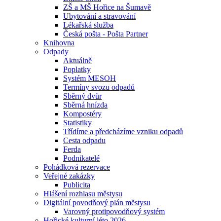
ZŠ a MŠ Hořice na Šumavě
Ubytování a stravování
Lékařská služba
Česká pošta - Pošta Partner
Knihovna
Odpady
Aktuálně
Poplatky
Systém MESOH
Termíny svozu odpadů
Sběrný dvůr
Sběrná hnízda
Kompostéry
Statistiky
Třídíme a předcházíme vzniku odpadů
Cesta odpadu
Ferda
Podnikatelé
Pohádková rezervace
Veřejné zakázky
Publicita
Hlášení rozhlasu městysu
Digitální povodňový plán městysu
Varovný protipovodňový systém
Hořické kulturní léto 2026