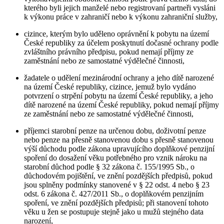
kterého byli jejich manželé nebo registrovaní partneři vysláni
k výkonu práce v zahraničí nebo k výkonu zahraniční služby,
cizince, kterým bylo uděleno oprávnění k pobytu na území
České republiky za účelem poskytnutí dočasné ochrany podle
zvláštního právního předpisu, pokud nemají příjmy ze
zaměstnání nebo ze samostatné výdělečné činnosti,
žadatele o udělení mezinárodní ochrany a jeho dítě narozené
na území České republiky, cizince, jemuž bylo vydáno
potvrzení o strpění pobytu na území České republiky, a jeho
dítě narozené na území České republiky, pokud nemají příjmy
ze zaměstnání nebo ze samostatné výdělečné činnosti,
příjemci starobní penze na určenou dobu, doživotní penze
nebo penze na přesně stanovenou dobu s přesně stanovenou
výší důchodu podle zákona upravujícího doplňkové penzijní
spoření do dosažení věku potřebného pro vznik nároku na
starobní důchod podle § 32 zákona č. 155/1995 Sb., o
důchodovém pojištění, ve znění pozdějších předpisů, pokud
jsou splněny podmínky stanovené v § 22 odst. 4 nebo § 23
odst. 6 zákona č. 427/2011 Sb., o doplňkovém penzijním
spoření, ve znění pozdějších předpisů; při stanovení tohoto
věku u žen se postupuje stejně jako u mužů stejného data
narození,