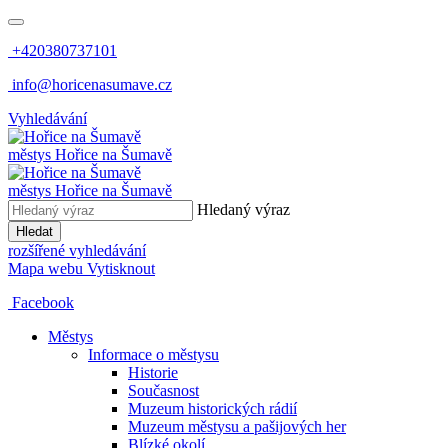
+420380737101
info@horicenasumave.cz
Vyhledávání
městys
Hořice na Šumavě
městys
Hořice na Šumavě
Hledaný výraz
Hledat
rozšířené vyhledávání
Mapa webu
Vytisknout
Facebook
Městys
Informace o městysu
Historie
Současnost
Muzeum historických rádií
Muzeum městysu a pašijových her
Blízké okolí