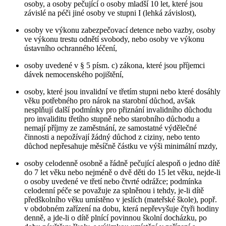
osoby, a osoby pečující o osoby mladší 10 let, které jsou
závislé na péči jiné osoby ve stupni I (lehká závislost),
osoby ve výkonu zabezpečovací detence nebo vazby, osoby
ve výkonu trestu odnětí svobody, nebo osoby ve výkonu
ústavního ochranného léčení,
osoby uvedené v § 5 písm. c) zákona, které jsou příjemci
dávek nemocenského pojištění,
osoby, které jsou invalidní ve třetím stupni nebo které dosáhly
věku potřebného pro nárok na starobní důchod, avšak
nesplňují další podmínky pro přiznání invalidního důchodu
pro invaliditu třetího stupně nebo starobního důchodu a
nemají příjmy ze zaměstnání, ze samostatné výdělečné
činnosti a nepožívají žádný důchod z ciziny, nebo tento
důchod nepřesahuje měsíčně částku ve výši minimální mzdy,
osoby celodenně osobně a řádně pečující alespoň o jedno dítě
do 7 let věku nebo nejméně o dvě děti do 15 let věku, nejde-li
o osoby uvedené ve třetí nebo čtvrté odrážce; podmínka
celodenní péče se považuje za splněnou i tehdy, je-li dítě
předškolního věku umístěno v jeslích (mateřské škole), popř.
v obdobném zařízení na dobu, která nepřevyšuje čtyři hodiny
denně, a jde-li o dítě plnící povinnou školní docházku, po