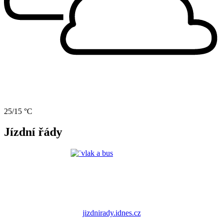
25/15 °C
Jízdní řády
jizdnirady.idnes.cz