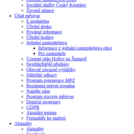
Sociální služby Český Krumlov
Životní situace
Úřad městyse
E-podatelna
Úřední deska
Povinné informace
Úřední hodiny
Jednání zastupitelstva
Informace z jednání zastupitelstva obce
Pro zastupitele
Územní plán Hořice na Šumavě
Nejdůležitější předpisy
Obecně závazné vyhlášky
Důležité odkazy
Program regenerace MPZ
Bezplatná právní poradna
Napište nám
Program rozvoje městyse
Dotační programy
GDPR
Aktuální teplota
Formuláře ke stažení
Aktuality
Aktuality