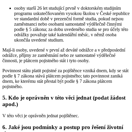
osoby starší 26 let studující prvně v doktorském studijním
programu uskutečňovaném vysokou školou v České republice
ve standardní době v prezenční formě studia, pokud nejsou
zaměstnanci nebo osobami samostatně výdělečně činnými
podle § 5 zákona; za dobu uvedeného studia se pro účely této
odrážky považuje také kalendářní měsíc, v němž osoba
ukončila uvedené studium.
Mají-li osoby, uvedené v první až deváté odrážce a v předposlední
odrážce, příjmy ze zaměstnání nebo ze samostatné výdělečné
činnosti, je plátcem pojistného stát i tyto osoby.
Povinnost státu platit pojistné za pojištěnce vzniká dnem, kdy se stát
podle § 7 zákona stává plátcem pojistného; tato povinnost zaniká
dnem, ke kterému stát přestal být podle § 7 zákona plátcem
pojistného.
5. Kdo je oprávněn v této věci jednat (podat žádost
apod.)
V této věci je oprávněn jednat pojištěnec.
6. Jaké jsou podmínky a postup pro řešení životní