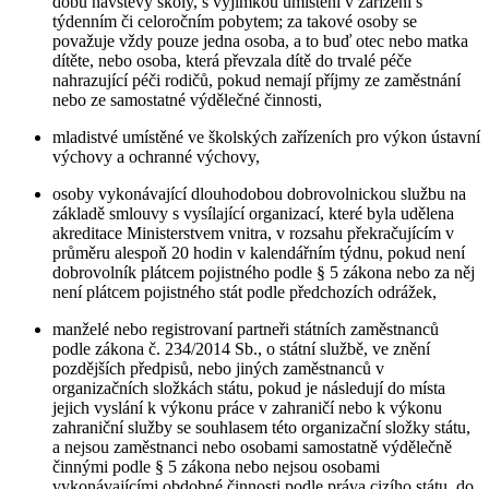
dobu návštěvy školy, s výjimkou umístění v zařízení s
týdenním či celoročním pobytem; za takové osoby se
považuje vždy pouze jedna osoba, a to buď otec nebo matka
dítěte, nebo osoba, která převzala dítě do trvalé péče
nahrazující péči rodičů, pokud nemají příjmy ze zaměstnání
nebo ze samostatné výdělečné činnosti,
mladistvé umístěné ve školských zařízeních pro výkon ústavní
výchovy a ochranné výchovy,
osoby vykonávající dlouhodobou dobrovolnickou službu na
základě smlouvy s vysílající organizací, které byla udělena
akreditace Ministerstvem vnitra, v rozsahu překračujícím v
průměru alespoň 20 hodin v kalendářním týdnu, pokud není
dobrovolník plátcem pojistného podle § 5 zákona nebo za něj
není plátcem pojistného stát podle předchozích odrážek,
manželé nebo registrovaní partneři státních zaměstnanců
podle zákona č. 234/2014 Sb., o státní službě, ve znění
pozdějších předpisů, nebo jiných zaměstnanců v
organizačních složkách státu, pokud je následují do místa
jejich vyslání k výkonu práce v zahraničí nebo k výkonu
zahraniční služby se souhlasem této organizační složky státu,
a nejsou zaměstnanci nebo osobami samostatně výdělečně
činnými podle § 5 zákona nebo nejsou osobami
vykonávajícími obdobné činnosti podle práva cizího státu, do