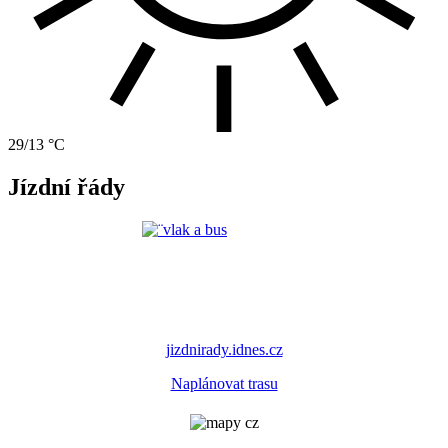
29/13 °C
Jízdní řády
jizdnirady.idnes.cz
Naplánovat trasu