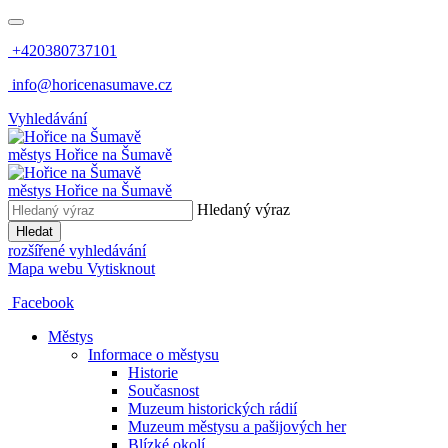
+420380737101
info@horicenasumave.cz
Vyhledávání
městys
Hořice na Šumavě
městys
Hořice na Šumavě
Hledaný výraz
Hledat
rozšířené vyhledávání
Mapa webu
Vytisknout
Facebook
Městys
Informace o městysu
Historie
Současnost
Muzeum historických rádií
Muzeum městysu a pašijových her
Blízké okolí