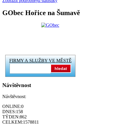
Zobrazit podrobnější statistiky
GObec Hořice na Šumavě
FIRMY A SLUŽBY VE MĚSTĚ
hledat
Návštěvnost
Návštěvnost:
ONLINE:
0
DNES:
158
TÝDEN:
862
CELKEM:
1578811