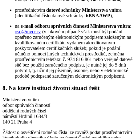
prostřednictvím
datové schránky Ministerstva vnitra
(identifikační číslo datové schránky:
6BNAAWP
),
na
e-mail odboru správních činností Ministerstva vnitra
:
osc@mvcr.cz
(v takovém případě však musí být podání
opatřeno zaručeným elektronickým podpisem založeným na
kvalifikovaném certifikátu vydaném akreditovaným
poskytovatelem certifikačních služeb; pokud je podání
učiněno pomocí jiných technických prostředků, zejména
prostřednictvím telefaxu č. 974 816 861 nebo veřejné datové
sítě bez použití zaručeného podpisu, je nutné jej do 5 dnů
potvrdit, tj. učinit jej písemně, osobně, nebo v elektronické
podobě podepsané zaručeným elektronickým podpisem).
8. Na které instituci životní situaci řešit
Ministerstvo vnitra
odbor správních činností
oddělení rodných čísel
náměstí Hrdinů 1634/3
140 21 Praha 4
Žádost o osvědčení rodného čísla lze rovněž podat prostřednictvím
kteréhokoliv obecního úřadu na území České republiky nebo