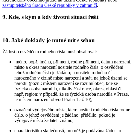
zastupitelského úřadu České republiky v zahraničí
.
9. Kde, s kým a kdy životní situaci řešit
10. Jaké doklady je nutné mít s sebou
Žádost o osvědčení rodného čísla musí obsahovat:
jméno, popř. jména, příjmení, rodné příjmení, datum narození,
místo a okres narození nositele rodného čísla, o osvědčení
jehož rodného čísla je žádáno; u nositele rodného čísla
narozeného v cizině místo narození a stát, na jehož území se
narodil (pozn.: místem narození se rozumí obec, kde se
fyzická osoba narodila, nikoliv část obce, okres, oblast či
např. region; v případě, že se fyzická osoba narodila v Praze,
je místem narození obvod Praha 1 až 10),
označení výdejového místa, které nositeli rodného čísla rodné
číslo, o jehož osvědčení je žádáno, přidělilo, pokud je
výdejové místo žadateli známo,
charakteristiku skutečností, pro něž je podávána žádost o