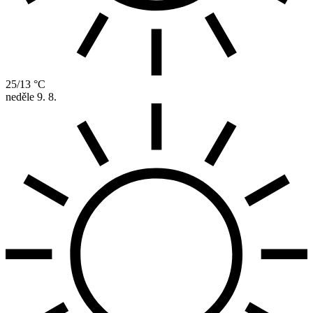
25/13 °C
neděle
9. 8.