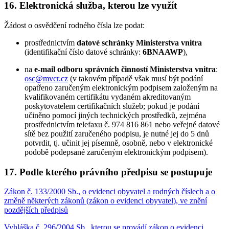
16. Elektronická služba, kterou lze využít
Žádost o osvědčení rodného čísla lze podat:
prostřednictvím
datové schránky Ministerstva vnitra
(identifikační číslo datové schránky:
6BNAAWP
),
na
e-mail odboru správních činností Ministerstva vnitra
:
osc@mvcr.cz
(v takovém případě však musí být podání
opatřeno zaručeným elektronickým podpisem založeným na
kvalifikovaném certifikátu vydaném akreditovaným
poskytovatelem certifikačních služeb; pokud je podání
učiněno pomocí jiných technických prostředků, zejména
prostřednictvím telefaxu č. 974 816 861 nebo veřejné datové
sítě bez použití zaručeného podpisu, je nutné jej do 5 dnů
potvrdit, tj. učinit jej písemně, osobně, nebo v elektronické
podobě podepsané zaručeným elektronickým podpisem).
17. Podle kterého právního předpisu se postupuje
Zákon č. 133/2000 Sb., o evidenci obyvatel a rodných číslech a o
změně některých zákonů (zákon o evidenci obyvatel), ve znění
pozdějších předpisů
Vyhláška č. 296/2004 Sb., kterou se provádí zákon o evidenci