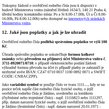
Tiskopisy žádostí o osvědčení rodného čísla jsou k dispozici v
budově Ministerstva vnitra (náměstí Hrdinů 1634/3, 140 21 Praha 4,
úřední hodiny kontaktního místa: Po a St 8.00-17.00h, Út a Čt 8.00-
16.00h, Pá 8.00-12.00h) nebo dostupné na
internetových stránkách
Ministerstva vnitra
.
12. Jaké jsou poplatky a jak je lze uhradit
Osvědčení rodného čísla
podléhá správnímu poplatku ve výši 100
Kč
.
Úhrada správního poplatku se uskutečňuje
formou kolkové
známky
nebo
převodem na příjmový účet Ministerstva vnitra č
.
3711-8920071/0710
; v případě elektronického podání žádosti
výhradně formou převodu na účet (v případě platby ze zahraničí je
nezbytné uvést IBAN: CZ47 0710 0037 1100 0892 0071 a SWIFT
CODE: CNBACZPP).
Jako
variabilní symbol
se použije číslo ve tvaru 1111...., kdy se na
pozice teček napíše část rodného čísla fyzické osoby, o jejíž
osvědčení rodného čísla je žádáno, uvedeného za lomítkem
(čtyřmístné nebo trojmístné číslo) - např. 11116823 nebo 1111297,
příp. datum narození fyzické osoby, o jejíž osvědčení rodného čísla
je žádáno (šestimístné číslo) - např. datum narození 20.01.1971 -