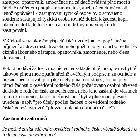
zástupce, opatrovník, zmocněnec na základě zvláštní plné moci s
úředně ověřeným podpisem zmocnitele, anebo člen domácnosti,
jehož oprávnění k zastupování fyzické osoby bylo schváleno
soudem; zastupující fyzická osoba rovněž doloží k žádosti kopii
platného dokladu totožnosti a kopii listiny opravňující ji k
zastupování.
V žádosti se v takovém případě také uvede jméno, popř. jména,
příjmení a adresa místa trvalého nebo jiného pobytu anebo bydliště v
cizině zákonného zástupce, opatrovníka, zmocněnce, nebo člena
domácnosti.
Pokud podává žádost zmocněnec na základě plné moci, je nezbytné
takovou plnou moc opatřit úředně ověřeným podpisem zmocnitele a
přesně specifikovat, pro jaké účely plná moc slouží; pokud je v
rámci žádosti o osvědčení rodného čísla požadováno osobní převzetí
dokladu o rodném čísle zmocněncem, nebo jeho zaslání do vlastních
rukou zmocněnce, tato skutečnost musí být v plné moci přesně
uvedena (např. "pro účely podání žádosti o osvědčení rodného
čísla" nebo/a zároveň "převzetí dokladu o rodném čísle").
Zasílání do zahraničí
Je možné zaslat sdělení o osvědčení rodného čísla, včetně dokladu o
rodném čísle do zahraničí?