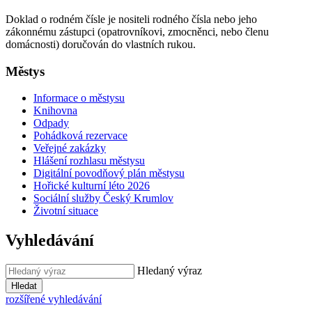
Doklad o rodném čísle je nositeli rodného čísla nebo jeho
zákonnému zástupci (opatrovníkovi, zmocněnci, nebo členu
domácnosti) doručován do vlastních rukou.
Městys
Informace o městysu
Knihovna
Odpady
Pohádková rezervace
Veřejné zakázky
Hlášení rozhlasu městysu
Digitální povodňový plán městysu
Hořické kulturní léto 2026
Sociální služby Český Krumlov
Životní situace
Vyhledávání
Hledaný výraz
Hledat
rozšířené vyhledávání