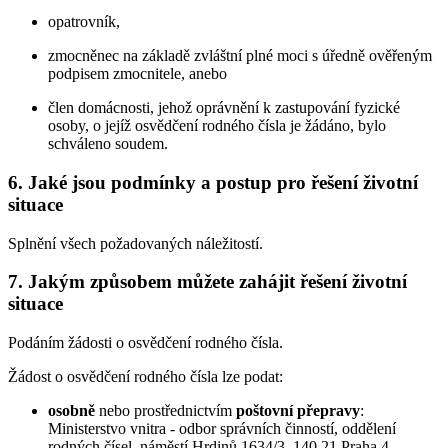
opatrovník,
zmocněnec na základě zvláštní plné moci s úředně ověřeným
podpisem zmocnitele, anebo
člen domácnosti, jehož oprávnění k zastupování fyzické
osoby, o jejíž osvědčení rodného čísla je žádáno, bylo
schváleno soudem.
6. Jaké jsou podmínky a postup pro řešení životní
situace
Splnění všech požadovaných náležitostí.
7. Jakým způsobem můžete zahájit řešení životní
situace
Podáním žádosti o osvědčení rodného čísla.
Žádost o osvědčení rodného čísla lze podat:
osobně
nebo prostřednictvím
poštovní přepravy
:
Ministerstvo vnitra - odbor správních činností, oddělení
rodných čísel, náměstí Hrdinů 1634/3, 140 21 Praha 4,