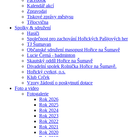
Facebook
Kalendář akcí
Zpravodaj
Tiskové zprávy městysu
Tělocvična
Spolky & sdružení
Hasiči
Společnost pro zachování Hořických Pašijových her
TJ Šumavan
Občanské sdružení masopust Hořice na Šumavě
Lucie Černá - badminton
Skautský oddíl Hořice na Šumavě
Divadelní spolek Rolnička Hořice na Šumavě.
Hořický cvrkot, o.s.
Klub Crček
Vzory žádostí o poskytnutí dotace
Foto a video
Fotogalerie
Rok 2026
Rok 2025
Rok 2024
Rok 2023
Rok 2022
Rok 2021
Rok 2020