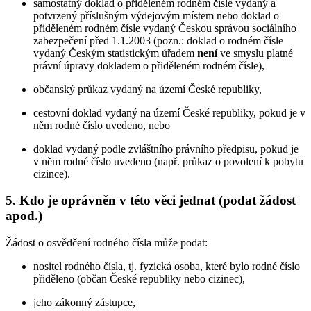
samostatný doklad o přiděleném rodném čísle vydaný a
potvrzený příslušným výdejovým místem nebo doklad o
přiděleném rodném čísle vydaný Českou správou sociálního
zabezpečení před 1.1.2003 (pozn.: doklad o rodném čísle
vydaný Českým statistickým úřadem
není
ve smyslu platné
právní úpravy dokladem o přiděleném rodném čísle),
občanský průkaz vydaný na území České republiky,
cestovní doklad vydaný na území České republiky, pokud je v
něm rodné číslo uvedeno, nebo
doklad vydaný podle zvláštního právního předpisu, pokud je
v něm rodné číslo uvedeno (např. průkaz o povolení k pobytu
cizince).
5. Kdo je oprávněn v této věci jednat (podat žádost
apod.)
Žádost o osvědčení rodného čísla může podat:
nositel rodného čísla, tj. fyzická osoba, které bylo rodné číslo
přiděleno (občan České republiky nebo cizinec),
jeho zákonný zástupce,