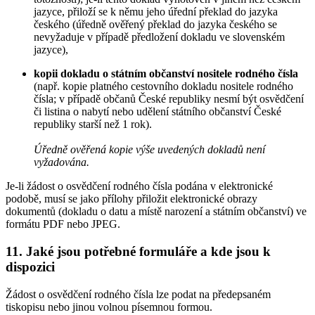
jazyce, přiloží se k němu jeho úřední překlad do jazyka
českého (úředně ověřený překlad do jazyka českého se
nevyžaduje v případě předložení dokladu ve slovenském
jazyce),
kopii dokladu o státním občanství nositele rodného čísla
(např. kopie platného cestovního dokladu nositele rodného
čísla; v případě občanů České republiky nesmí být osvědčení
či listina o nabytí nebo udělení státního občanství České
republiky starší než 1 rok).
Úředně ověřená kopie výše uvedených dokladů není
vyžadována.
Je-li žádost o osvědčení rodného čísla podána v elektronické
podobě, musí se jako přílohy přiložit elektronické obrazy
dokumentů (dokladu o datu a místě narození a státním občanství) ve
formátu PDF nebo JPEG.
11. Jaké jsou potřebné formuláře a kde jsou k
dispozici
Žádost o osvědčení rodného čísla lze podat na předepsaném
tiskopisu nebo jinou volnou písemnou formou.