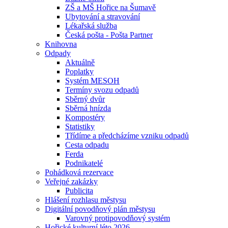
ZŠ a MŠ Hořice na Šumavě
Ubytování a stravování
Lékařská služba
Česká pošta - Pošta Partner
Knihovna
Odpady
Aktuálně
Poplatky
Systém MESOH
Termíny svozu odpadů
Sběrný dvůr
Sběrná hnízda
Kompostéry
Statistiky
Třídíme a předcházíme vzniku odpadů
Cesta odpadu
Ferda
Podnikatelé
Pohádková rezervace
Veřejné zakázky
Publicita
Hlášení rozhlasu městysu
Digitální povodňový plán městysu
Varovný protipovodňový systém
Hořické kulturní léto 2026