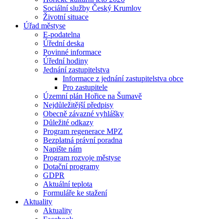
Sociální služby Český Krumlov
Životní situace
Úřad městyse
E-podatelna
Úřední deska
Povinné informace
Úřední hodiny
Jednání zastupitelstva
Informace z jednání zastupitelstva obce
Pro zastupitele
Územní plán Hořice na Šumavě
Nejdůležitější předpisy
Obecně závazné vyhlášky
Důležité odkazy
Program regenerace MPZ
Bezplatná právní poradna
Napište nám
Program rozvoje městyse
Dotační programy
GDPR
Aktuální teplota
Formuláře ke stažení
Aktuality
Aktuality