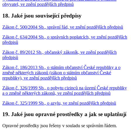
obyvatel, ve znění pozdějších předpisů
18. Jaké jsou související předpisy
Zákon č. 500/2004 Sb., správní řád, ve znění pozdějších předpisů
Zákon č. 634/2004 Sb., o správních poplatcích, ve znění pozdějších
předpisů
Zákon č. 89/2012 Sb., občanský zákoník, ve znění pozdějších
předpisů
Zákon č. 186/2013 Sb., o státním občanství České republiky a o
změně některých zákonů (zákon o státním občanství České
republiky), ve znění pozdějších předpisů
Zákon č. 326/1999 Sb., o pobytu cizinců na území České republiky
a o změně některých zákonů, ve znění pozdějších předpisů
Zákon č. 325/1999 Sb., o azylu, ve znění pozdějších předpisů
19. Jaké jsou opravné prostředky a jak se uplatňují
Opravné prostředky jsou řešeny v souladu se správním řádem.