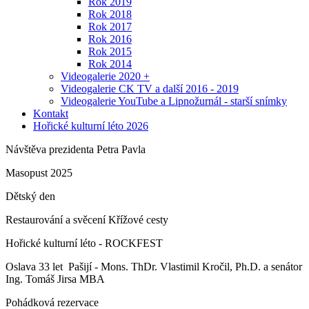
Rok 2019
Rok 2018
Rok 2017
Rok 2016
Rok 2015
Rok 2014
Videogalerie 2020 +
Videogalerie CK TV a další 2016 - 2019
Videogalerie YouTube a Lipnožurnál - starší snímky
Kontakt
Hořické kulturní léto 2026
Návštěva prezidenta Petra Pavla
Masopust 2025
Dětský den
Restaurování a svěcení Křížové cesty
Hořické kulturní léto - ROCKFEST
Oslava 33 let Pašijí - Mons. ThDr. Vlastimil Kročil, Ph.D. a senátor
Ing. Tomáš Jirsa MBA
Pohádková rezervace