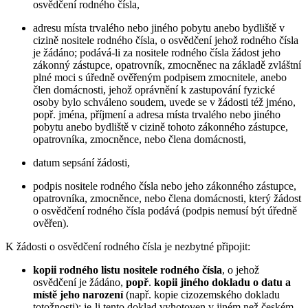
osvědčení rodného čísla,
adresu místa trvalého nebo jiného pobytu anebo bydliště v
cizině nositele rodného čísla, o osvědčení jehož rodného čísla
je žádáno; podává-li za nositele rodného čísla žádost jeho
zákonný zástupce, opatrovník, zmocněnec na základě zvláštní
plné moci s úředně ověřeným podpisem zmocnitele, anebo
člen domácnosti, jehož oprávnění k zastupování fyzické
osoby bylo schváleno soudem, uvede se v žádosti též jméno,
popř. jména, příjmení a adresa místa trvalého nebo jiného
pobytu anebo bydliště v cizině tohoto zákonného zástupce,
opatrovníka, zmocněnce, nebo člena domácnosti,
datum sepsání žádosti,
podpis nositele rodného čísla nebo jeho zákonného zástupce,
opatrovníka, zmocněnce, nebo člena domácnosti, který žádost
o osvědčení rodného čísla podává (podpis nemusí být úředně
ověřen).
K žádosti o osvědčení rodného čísla je nezbytné připojit:
kopii rodného listu nositele rodného čísla
, o jehož
osvědčení je žádáno,
popř
.
kopii jiného dokladu o datu a
místě jeho narození
(např. kopie cizozemského dokladu
totožnosti); je-li tento doklad vyhotoven v jiném než českém