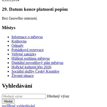
29. Datum konce platnosti popisu
Bez časového omezení.
Městys
Informace o městysu
Knihovna
Odpady
Pohádková rezervace
Veřejné zakázky
Hlášení rozhlasu městysu
Digitální povodňový plán městysu
Hořické kulturní léto 2026
Sociální služby Český Krumlov
Životní situace
Vyhledávání
Hledaný výraz
Hledat
rozšířené vyhledávání