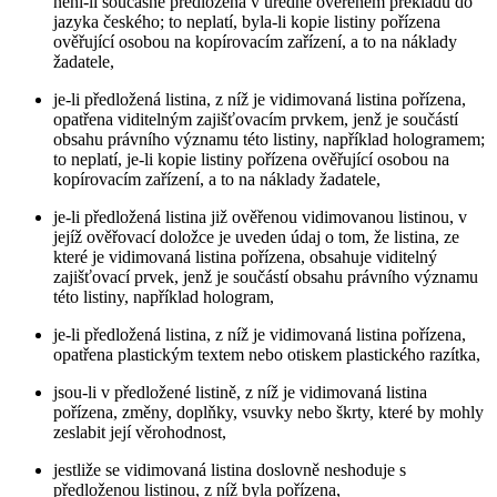
není-li současně předložena v úředně ověřeném překladu do
jazyka českého; to neplatí, byla-li kopie listiny pořízena
ověřující osobou na kopírovacím zařízení, a to na náklady
žadatele,
je-li předložená listina, z níž je vidimovaná listina pořízena,
opatřena viditelným zajišťovacím prvkem, jenž je součástí
obsahu právního významu této listiny, například hologramem;
to neplatí, je-li kopie listiny pořízena ověřující osobou na
kopírovacím zařízení, a to na náklady žadatele,
je-li předložená listina již ověřenou vidimovanou listinou, v
jejíž ověřovací doložce je uveden údaj o tom, že listina, ze
které je vidimovaná listina pořízena, obsahuje viditelný
zajišťovací prvek, jenž je součástí obsahu právního významu
této listiny, například hologram,
je-li předložená listina, z níž je vidimovaná listina pořízena,
opatřena plastickým textem nebo otiskem plastického razítka,
jsou-li v předložené listině, z níž je vidimovaná listina
pořízena, změny, doplňky, vsuvky nebo škrty, které by mohly
zeslabit její věrohodnost,
jestliže se vidimovaná listina doslovně neshoduje s
předloženou listinou, z níž byla pořízena,