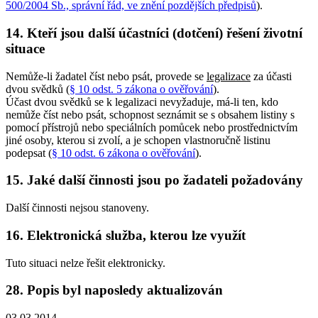
500/2004 Sb., správní řád, ve znění pozdějších předpisů
).
14. Kteří jsou další účastníci (dotčení) řešení životní
situace
Nemůže-li žadatel číst nebo psát, provede se
legalizace
za účasti
dvou svědků (
§ 10 odst. 5 zákona o ověřování
).
Účast dvou svědků se k legalizaci nevyžaduje, má-li ten, kdo
nemůže číst nebo psát, schopnost seznámit se s obsahem listiny s
pomocí přístrojů nebo speciálních pomůcek nebo prostřednictvím
jiné osoby, kterou si zvolí, a je schopen vlastnoručně listinu
podepsat (
§ 10 odst. 6 zákona o ověřování
).
15. Jaké další činnosti jsou po žadateli požadovány
Další činnosti nejsou stanoveny.
16. Elektronická služba, kterou lze využít
Tuto situaci nelze řešit elektronicky.
28. Popis byl naposledy aktualizován
03.03.2014