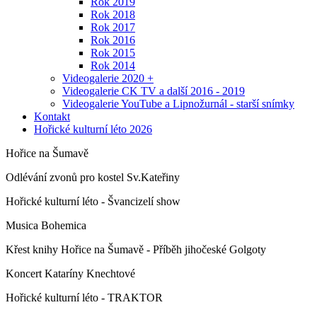
Rok 2019
Rok 2018
Rok 2017
Rok 2016
Rok 2015
Rok 2014
Videogalerie 2020 +
Videogalerie CK TV a další 2016 - 2019
Videogalerie YouTube a Lipnožurnál - starší snímky
Kontakt
Hořické kulturní léto 2026
Hořice na Šumavě
Odlévání zvonů pro kostel Sv.Kateřiny
Hořické kulturní léto - Švancizelí show
Musica Bohemica
Křest knihy Hořice na Šumavě - Příběh jihočeské Golgoty
Koncert Kataríny Knechtové
Hořické kulturní léto - TRAKTOR