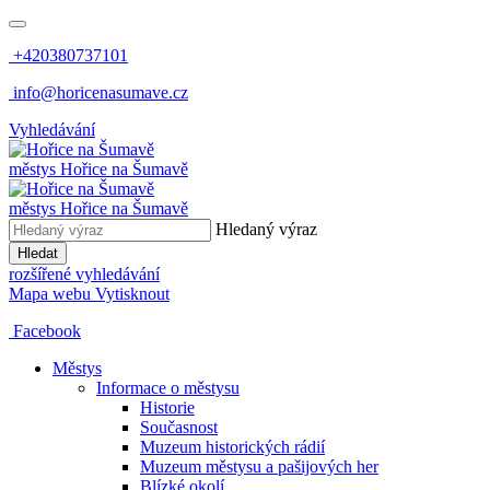
+420380737101
info@horicenasumave.cz
Vyhledávání
městys
Hořice na Šumavě
městys
Hořice na Šumavě
Hledaný výraz
Hledat
rozšířené vyhledávání
Mapa webu
Vytisknout
Facebook
Městys
Informace o městysu
Historie
Současnost
Muzeum historických rádií
Muzeum městysu a pašijových her
Blízké okolí