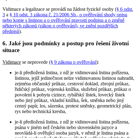
Vidimace a legalizace se provádí na žádost fyzické osoby (
§ 6 odst.
3
a
§ 10 odst. 3 zákona č. 21/2006 Sb., o ověřování shody opisu
nebo kopie s listinou a o ověřování pravosti podpisu a o změně
některých zákonů (zákon o ověřování), ve znění pozdějších
předpisů
).
6. Jaké jsou podmínky a postup pro řešení životní
situace
Vidimace
se neprovede (
§ 9 zákona o ověřování
):
je-li předložená listina, z níž je vidimovaná listina pořízena,
listinou, jejíž jedinečnost nelze vidimovanou listinou nahradit,
zejména občanský průkaz, cestovní doklad, zbrojní průkaz,
řidičský průkaz, vojenská knížka, služební průkaz, průkaz o
povolení k pobytu cizince, rybářský lístek, lovecký lístek
nebo jiný průkaz, vkladní knížka, šek, směnka nebo jiný
cenný papír, los, sázenka, protest směnky, geometrický plán,
rys nebo technická kresba,
je-li předložená listina, z níž je vidimovaná listina pořízena,
psána v jiném než českém nebo slovenském jazyce a
neovládá-li ověřující osoba jazyk, v němž je listina psána a