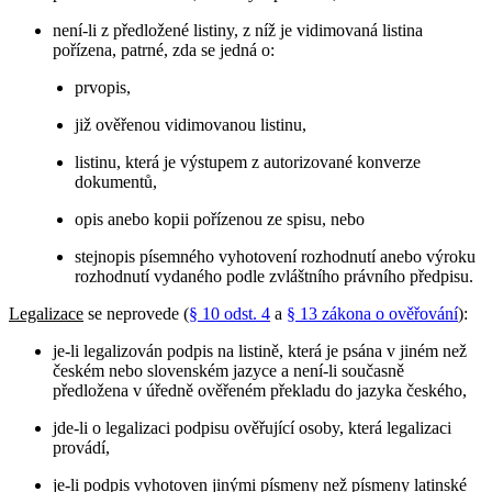
není-li z předložené listiny, z níž je vidimovaná listina
pořízena, patrné, zda se jedná o:
prvopis,
již ověřenou vidimovanou listinu,
listinu, která je výstupem z autorizované konverze
dokumentů,
opis anebo kopii pořízenou ze spisu, nebo
stejnopis písemného vyhotovení rozhodnutí anebo výroku
rozhodnutí vydaného podle zvláštního právního předpisu.
Legalizace
se neprovede (
§ 10 odst. 4
a
§ 13 zákona o ověřování
):
je-li legalizován podpis na listině, která je psána v jiném než
českém nebo slovenském jazyce a není-li současně
předložena v úředně ověřeném překladu do jazyka českého,
jde-li o legalizaci podpisu ověřující osoby, která legalizaci
provádí,
je-li podpis vyhotoven jinými písmeny než písmeny latinské