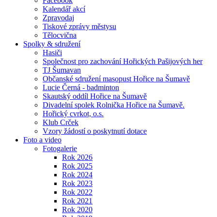
Facebook
Kalendář akcí
Zpravodaj
Tiskové zprávy městysu
Tělocvična
Spolky & sdružení
Hasiči
Společnost pro zachování Hořických Pašijových her
TJ Šumavan
Občanské sdružení masopust Hořice na Šumavě
Lucie Černá - badminton
Skautský oddíl Hořice na Šumavě
Divadelní spolek Rolnička Hořice na Šumavě.
Hořický cvrkot, o.s.
Klub Crček
Vzory žádostí o poskytnutí dotace
Foto a video
Fotogalerie
Rok 2026
Rok 2025
Rok 2024
Rok 2023
Rok 2022
Rok 2021
Rok 2020