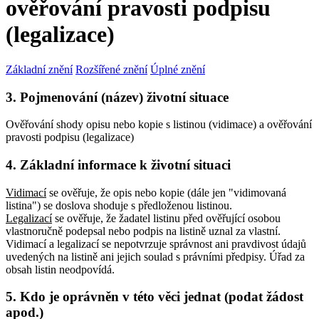
ověřování pravosti podpisu
(legalizace)
Základní znění
Rozšířené znění
Úplné znění
3. Pojmenování (název) životní situace
Ověřování shody opisu nebo kopie s listinou (vidimace) a ověřování
pravosti podpisu (legalizace)
4. Základní informace k životní situaci
Vidimací
se ověřuje, že opis nebo kopie (dále jen "vidimovaná
listina") se doslova shoduje s předloženou listinou.
Legalizací
se ověřuje, že žadatel listinu před ověřující osobou
vlastnoručně podepsal nebo podpis na listině uznal za vlastní.
Vidimací a legalizací se nepotvrzuje správnost ani pravdivost údajů
uvedených na listině ani jejich soulad s právními předpisy. Úřad za
obsah listin neodpovídá.
5. Kdo je oprávněn v této věci jednat (podat žádost
apod.)