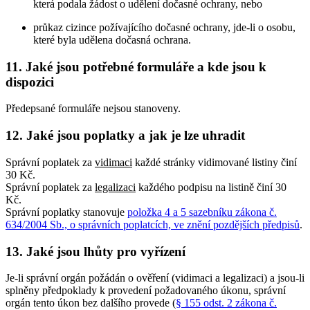
která podala žádost o udělení dočasné ochrany, nebo
průkaz cizince požívajícího dočasné ochrany, jde-li o osobu,
které byla udělena dočasná ochrana.
11. Jaké jsou potřebné formuláře a kde jsou k
dispozici
Předepsané formuláře nejsou stanoveny.
12. Jaké jsou poplatky a jak je lze uhradit
Správní poplatek za
vidimaci
každé stránky vidimované listiny činí
30 Kč.
Správní poplatek za
legalizaci
každého podpisu na listině činí 30
Kč.
Správní poplatky stanovuje
položka 4 a 5 sazebníku zákona č.
634/2004 Sb., o správních poplatcích, ve znění pozdějších předpisů
.
13. Jaké jsou lhůty pro vyřízení
Je-li správní orgán požádán o ověření (vidimaci a legalizaci) a jsou-li
splněny předpoklady k provedení požadovaného úkonu, správní
orgán tento úkon bez dalšího provede (
§ 155 odst. 2 zákona č.