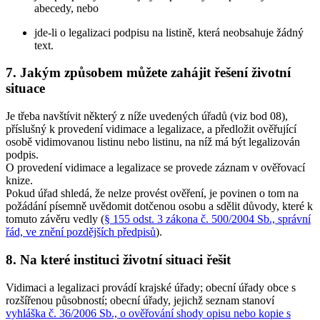
abecedy, nebo
jde-li o legalizaci podpisu na listině, která neobsahuje žádný
text.
7. Jakým způsobem můžete zahájit řešení životní
situace
Je třeba navštívit některý z níže uvedených úřadů (viz bod 08),
příslušný k provedení vidimace a legalizace, a předložit ověřující
osobě vidimovanou listinu nebo listinu, na níž má být legalizován
podpis.
O provedení vidimace a legalizace se provede záznam v ověřovací
knize.
Pokud úřad shledá, že nelze provést ověření, je povinen o tom na
požádání písemně uvědomit dotčenou osobu a sdělit důvody, které k
tomuto závěru vedly (
§ 155 odst. 3 zákona č. 500/2004 Sb., správní
řád, ve znění pozdějších předpisů
).
8. Na které instituci životní situaci řešit
Vidimaci a legalizaci provádí krajské úřady; obecní úřady obce s
rozšířenou působností; obecní úřady, jejichž seznam stanoví
vyhláška č. 36/2006 Sb., o ověřování shody opisu nebo kopie s