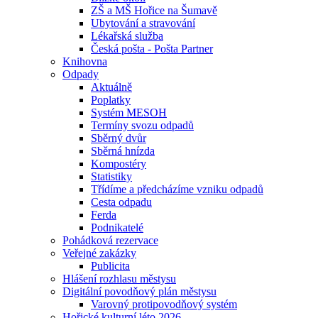
ZŠ a MŠ Hořice na Šumavě
Ubytování a stravování
Lékařská služba
Česká pošta - Pošta Partner
Knihovna
Odpady
Aktuálně
Poplatky
Systém MESOH
Termíny svozu odpadů
Sběrný dvůr
Sběrná hnízda
Kompostéry
Statistiky
Třídíme a předcházíme vzniku odpadů
Cesta odpadu
Ferda
Podnikatelé
Pohádková rezervace
Veřejné zakázky
Publicita
Hlášení rozhlasu městysu
Digitální povodňový plán městysu
Varovný protipovodňový systém
Hořické kulturní léto 2026