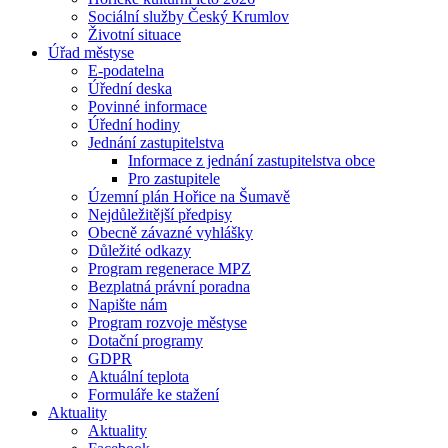
Sociální služby Český Krumlov
Životní situace
Úřad městyse
E-podatelna
Úřední deska
Povinné informace
Úřední hodiny
Jednání zastupitelstva
Informace z jednání zastupitelstva obce
Pro zastupitele
Územní plán Hořice na Šumavě
Nejdůležitější předpisy
Obecně závazné vyhlášky
Důležité odkazy
Program regenerace MPZ
Bezplatná právní poradna
Napište nám
Program rozvoje městyse
Dotační programy
GDPR
Aktuální teplota
Formuláře ke stažení
Aktuality
Aktuality