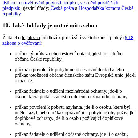
listinou a o ověřování pravosti podpisu, ve znění pozdějších
předpisů
; újezdní úřady;
Česká pošta
a
Hospodářská komora České
republiky
.
10. Jaké doklady je nutné mít s sebou
Žadatel o
legalizaci
předloží k prokázání své totožnosti platný (
§ 18
zákona o ověřování
):
občanský průkaz nebo cestovní doklad, jde-li o státního
občana České republiky,
průkaz o povolení k pobytu nebo cestovní doklad anebo
průkaz totožnosti občana členského státu Evropské unie, jde-li
o cizince,
průkaz žadatele o udělení mezinárodní ochrany, jde-li o
osobu, která podala žádost o udělení mezinárodní ochrany,
průkaz povolení k pobytu azylanta, jde-li o osobu, které byl
udělen azyl, nebo průkaz oprávnění k pobytu osoby požívající
doplňkové ochrany, jde-li o osobu požívající doplňkové
ochrany,
průkaz žadatele o udělení dočasné ochrany, jde-li o osobu,