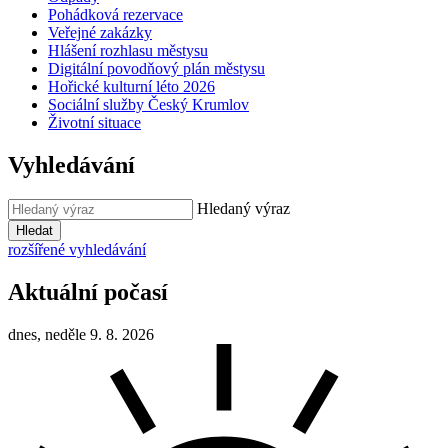
Pohádková rezervace
Veřejné zakázky
Hlášení rozhlasu městysu
Digitální povodňový plán městysu
Hořické kulturní léto 2026
Sociální služby Český Krumlov
Životní situace
Vyhledávání
Hledaný výraz
Hledat
rozšířené vyhledávání
Aktuální počasí
dnes, neděle 9. 8. 2026