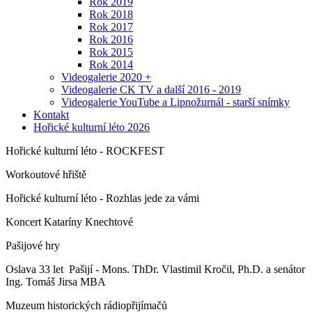
Rok 2019
Rok 2018
Rok 2017
Rok 2016
Rok 2015
Rok 2014
Videogalerie 2020 +
Videogalerie CK TV a další 2016 - 2019
Videogalerie YouTube a Lipnožurnál - starší snímky
Kontakt
Hořické kulturní léto 2026
Hořické kulturní léto - ROCKFEST
Workoutové hřiště
Hořické kulturní léto - Rozhlas jede za vámi
Koncert Kataríny Knechtové
Pašijové hry
Oslava 33 let Pašijí - Mons. ThDr. Vlastimil Kročil, Ph.D. a senátor
Ing. Tomáš Jirsa MBA
Muzeum historických rádiopřijímačů