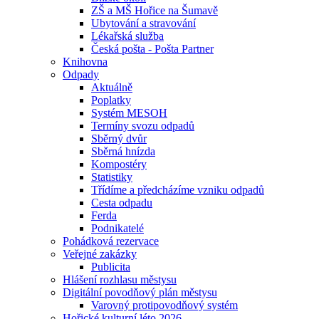
ZŠ a MŠ Hořice na Šumavě
Ubytování a stravování
Lékařská služba
Česká pošta - Pošta Partner
Knihovna
Odpady
Aktuálně
Poplatky
Systém MESOH
Termíny svozu odpadů
Sběrný dvůr
Sběrná hnízda
Kompostéry
Statistiky
Třídíme a předcházíme vzniku odpadů
Cesta odpadu
Ferda
Podnikatelé
Pohádková rezervace
Veřejné zakázky
Publicita
Hlášení rozhlasu městysu
Digitální povodňový plán městysu
Varovný protipovodňový systém
Hořické kulturní léto 2026