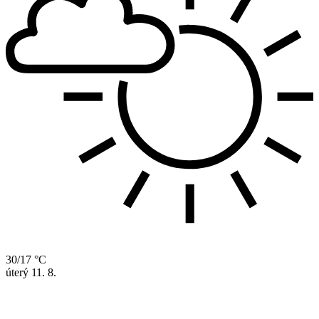
30/17 °C
úterý
11. 8.