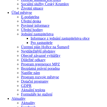
Sociální služby Český Krumlov
Životní situace
Úřad městyse
E-podatelna
Úřední deska
Povinné informace
Úřední hodiny
Jednání zastupitelstva
Informace z jednání zastupitelstva obce
Pro zastupitele
Územní plán Hořice na Šumavě
Nejdůležitější předpisy
Obecně závazné vyhlášky
Důležité odkazy
Program regenerace MPZ
Bezplatná právní poradna
Napište nám
Program rozvoje městyse
Dotační programy
GDPR
Aktuální teplota
Formuláře ke stažení
Aktuality
Aktuality