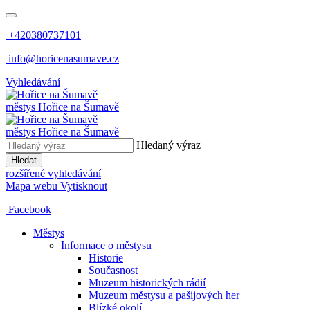
+420380737101
info@horicenasumave.cz
Vyhledávání
městys
Hořice na Šumavě
městys
Hořice na Šumavě
Hledaný výraz
Hledat
rozšířené vyhledávání
Mapa webu
Vytisknout
Facebook
Městys
Informace o městysu
Historie
Současnost
Muzeum historických rádií
Muzeum městysu a pašijových her
Blízké okolí