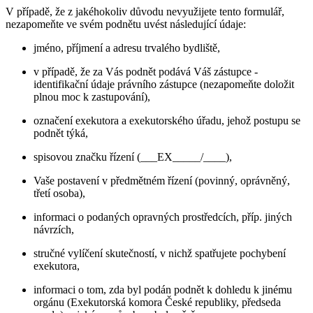
V případě, že z jakéhokoliv důvodu nevyužijete tento formulář,
nezapomeňte ve svém podnětu uvést následující údaje:
jméno, příjmení a adresu trvalého bydliště,
v případě, že za Vás podnět podává Váš zástupce -
identifikační údaje právního zástupce (nezapomeňte doložit
plnou moc k zastupování),
označení exekutora a exekutorského úřadu, jehož postupu se
podnět týká,
spisovou značku řízení (___EX_____/____),
Vaše postavení v předmětném řízení (povinný, oprávněný,
třetí osoba),
informaci o podaných opravných prostředcích, příp. jiných
návrzích,
stručné vylíčení skutečností, v nichž spatřujete pochybení
exekutora,
informaci o tom, zda byl podán podnět k dohledu k jinému
orgánu (Exekutorská komora České republiky, předseda