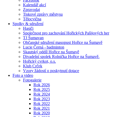
Facebook
Kalendář akcí
Zpravodaj
Tiskové zprávy městysu
Tělocvična
Spolky & sdružení
Hasiči
Společnost pro zachování Hořických Pašijových her
TJ Šumavan
Občanské sdružení masopust Hořice na Šumavě
Lucie Černá - badminton
Skautský oddíl Hořice na Šumavě
Divadelní spolek Rolnička Hořice na Šumavě.
Hořický cvrkot, o.s.
Klub Crček
Vzory žádostí o poskytnutí dotace
Foto a video
Fotogalerie
Rok 2026
Rok 2025
Rok 2024
Rok 2023
Rok 2022
Rok 2021
Rok 2020