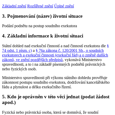
Základní znění
Rozšířené znění
Úplné znění
3. Pojmenování (název) životní situace
Podání podnětu na postup soudního exekutora
4. Základní informace k životní situaci
Státní dohled nad exekuční činností a nad činností exekutora dle
§
74 odst. 1 písm. c)
a
§ 76a zákona č. 120/2001 Sb., o soudních
exekutorech a exekuční činnosti (exekuční řád) a o změně dalších
zákonů, ve znění pozdějších předpisů
, vykonává Ministerstvo
spravedlnosti, a to i na základě písemných podnětů právnických
nebo fyzických osob.
Ministerstvo spravedlnosti při výkonu státního dohledu prověřuje
zákonnost postupu soudního exekutora, dodržování kancelářského
řádu a plynulost a délku exekučního řízení.
5. Kdo je oprávněn v této věci jednat (podat žádost
apod.)
Fyzická nebo právnická osoba, která se domnívá, že soudní