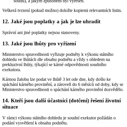
soudu), a jakým způsobem byl vyřešen.
Veškerá tvrzení (pokud možno) doložte kopiemi relevantních listin.
12. Jaké jsou poplatky a jak je lze uhradit
Správní ani jiné poplatky nejsou stanoveny.
13. Jaké jsou lhůty pro vyřízení
Ministerstvo spravedlnosti vyřizuje podněty k výkonu státního
dohledu ve lhůtách dle obsahu podnětu a vždy s ohledem na
prekluzivní lhůty, týkající se kárné odpovědnosti soudního
exekutora.
Kárnou žalobu lze podat ve lhůtě 3 let ode dne, kdy došlo ke
spáchání kárného provinění, a zároveň do 6 měsíců od doby, kdy se
Ministerstvo spravedlnosti o spáchání kárného provinění dozvědělo.
14. Kteří jsou další účastníci (dotčení) řešení životní
situace
V rámci výkonu státního dohledu je soudní exekutor požádán o
podání vysvětlení k obsahu podnětu.