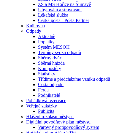
ZŠ a MŠ Hořice na Šumavě
Ubytování a stravování
Lékařská služba
Česká pošta - Pošta Partner
Knihovna
Odpady
Aktuálně
Poplatky
Systém MESOH
Termíny svozu odpadů
Sběrný dvůr
Sběrná hnízda
Kompostéry
Statistiky
Třídíme a předcházíme vzniku odpadů
Cesta odpadu
Ferda
Podnikatelé
Pohádková rezervace
Veřejné zakázky
Publicita
Hlášení rozhlasu městysu
Digitální povodňový plán městysu
Varovný protipovodňový systém
Hořické kulturní léto 2026