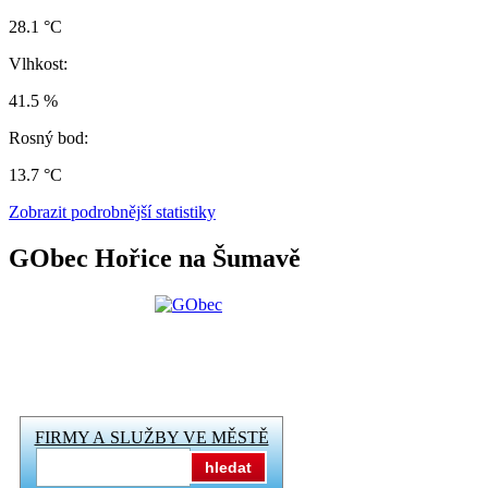
28.1 °C
Vlhkost:
41.5 %
Rosný bod:
13.7 °C
Zobrazit podrobnější statistiky
GObec Hořice na Šumavě
FIRMY A SLUŽBY VE MĚSTĚ
hledat