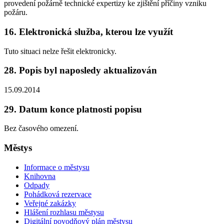
provedení požárně technické expertizy ke zjištění příčiny vzniku
požáru.
16. Elektronická služba, kterou lze využít
Tuto situaci nelze řešit elektronicky.
28. Popis byl naposledy aktualizován
15.09.2014
29. Datum konce platnosti popisu
Bez časového omezení.
Městys
Informace o městysu
Knihovna
Odpady
Pohádková rezervace
Veřejné zakázky
Hlášení rozhlasu městysu
Digitální povodňový plán městysu