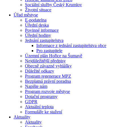
Sociální služby Český Krumlov
Životní situace
Úřad městyse
E-podatelna
Úřední deska
Povinné informace
Úřední hodiny
Jednání zastupitelstva
Informace z jednání zastupitelstva obce
Pro zastupitele
Územní plán Hořice na Šumavě
Nejdůležitější předpisy
Obecně závazné vyhlášky
Důležité odkazy
Program regenerace MPZ
Bezplatná právní poradna
Napište nám
Program rozvoje městyse
Dotační programy
GDPR
Aktuální teplota
Formuláře ke stažení
Aktuality
Aktuality