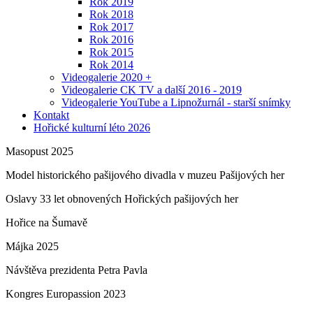
Rok 2019
Rok 2018
Rok 2017
Rok 2016
Rok 2015
Rok 2014
Videogalerie 2020 +
Videogalerie CK TV a další 2016 - 2019
Videogalerie YouTube a Lipnožurnál - starší snímky
Kontakt
Hořické kulturní léto 2026
Masopust 2025
Model historického pašijového divadla v muzeu Pašijových her
Oslavy 33 let obnovených Hořických pašijových her
Hořice na Šumavě
Májka 2025
Návštěva prezidenta Petra Pavla
Kongres Europassion 2023