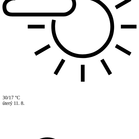
30/17 °C
úterý
11. 8.