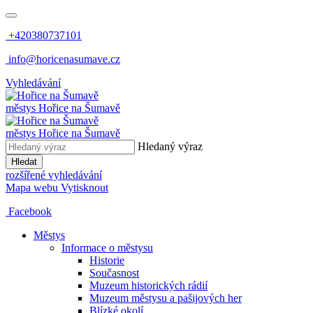
+420380737101
info@horicenasumave.cz
Vyhledávání
městys
Hořice na Šumavě
městys
Hořice na Šumavě
Hledaný výraz
Hledat
rozšířené vyhledávání
Mapa webu
Vytisknout
Facebook
Městys
Informace o městysu
Historie
Současnost
Muzeum historických rádií
Muzeum městysu a pašijových her
Blízké okolí