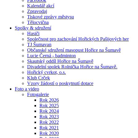
Facebook
Kalendář akcí
Zpravodaj
Tiskové zprávy městysu
Tělocvična
Spolky & sdružení
Hasiči
Společnost pro zachování Hořických Pašijových her
TJ Šumavan
Občanské sdružení masopust Hořice na Šumavě
Lucie Černá - badminton
Skautský oddíl Hořice na Šumavě
Divadelní spolek Rolnička Hořice na Šumavě.
Hořický cvrkot, o.s.
Klub Crček
Vzory žádostí o poskytnutí dotace
Foto a video
Fotogalerie
Rok 2026
Rok 2025
Rok 2024
Rok 2023
Rok 2022
Rok 2021
Rok 2020