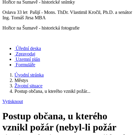
Hořice na Šumavě - historické snímky
Oslava 33 let Pašijí - Mons. ThDr. Vlastimil Kročil, Ph.D. a senátor
Ing. Tomáš Jirsa MBA
Hořice na Šumavě - historická fotografie
Úřední deska
Zpravodaj
Uzemní plán
Formuláře
Úvodní stránka
Městys
Životní situace
Postup občana, u kterého vznikl požár...
Vytisknout
Postup občana, u kterého
vznikl požár (nebyl-li požár