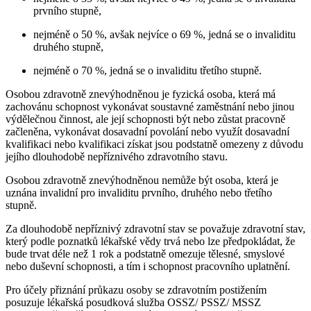
prvního stupně,
nejméně o 50 %, avšak nejvíce o 69 %, jedná se o invaliditu
druhého stupně,
nejméně o 70 %, jedná se o invaliditu třetího stupně.
Osobou zdravotně znevýhodněnou je fyzická osoba, která má
zachovánu schopnost vykonávat soustavné zaměstnání nebo jinou
výdělečnou činnost, ale její schopnosti být nebo zůstat pracovně
začleněna, vykonávat dosavadní povolání nebo využít dosavadní
kvalifikaci nebo kvalifikaci získat jsou podstatně omezeny z důvodu
jejího dlouhodobě nepříznivého zdravotního stavu.
Osobou zdravotně znevýhodněnou nemůže být osoba, která je
uznána invalidní pro invaliditu prvního, druhého nebo třetího
stupně.
Za dlouhodobě nepříznivý zdravotní stav se považuje zdravotní stav,
který podle poznatků lékařské vědy trvá nebo lze předpokládat, že
bude trvat déle než 1 rok a podstatně omezuje tělesné, smyslové
nebo duševní schopnosti, a tím i schopnost pracovního uplatnění.
Pro účely přiznání průkazu osoby se zdravotním postižením
posuzuje lékařská posudková služba OSSZ/ PSSZ/ MSSZ