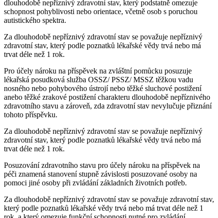
dlouhodobě nepříznivý zdravotní stav, který podstatně omezuje
schopnost pohyblivosti nebo orientace, včetně osob s poruchou
autistického spektra.
Za dlouhodobě nepříznivý zdravotní stav se považuje nepříznivý
zdravotní stav, který podle poznatků lékařské vědy trvá nebo má
trvat déle než 1 rok.
Pro účely nároku na příspěvek na zvláštní pomůcku posuzuje
lékařská posudková služba OSSZ/ PSSZ/ MSSZ těžkou vadu
nosného nebo pohybového ústrojí nebo těžké sluchové postižení
anebo těžké zrakové postižení charakteru dlouhodobě nepříznivého
zdravotního stavu a zároveň, zda zdravotní stav nevylučuje přiznání
tohoto příspěvku.
Za dlouhodobě nepříznivý zdravotní stav se považuje nepříznivý
zdravotní stav, který podle poznatků lékařské vědy trvá nebo má
trvat déle než 1 rok.
Posuzování zdravotního stavu pro účely nároku na příspěvek na
péči znamená stanovení stupně závislosti posuzované osoby na
pomoci jiné osoby při zvládání základních životních potřeb.
Za dlouhodobě nepříznivý zdravotní stav se považuje zdravotní stav,
který podle poznatků lékařské vědy trvá nebo má trvat déle než 1
rok, a který omezuje funkční schopnosti nutné pro zvládání