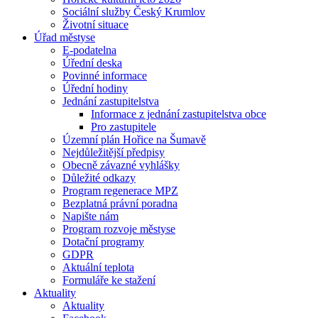
Sociální služby Český Krumlov
Životní situace
Úřad městyse
E-podatelna
Úřední deska
Povinné informace
Úřední hodiny
Jednání zastupitelstva
Informace z jednání zastupitelstva obce
Pro zastupitele
Územní plán Hořice na Šumavě
Nejdůležitější předpisy
Obecně závazné vyhlášky
Důležité odkazy
Program regenerace MPZ
Bezplatná právní poradna
Napište nám
Program rozvoje městyse
Dotační programy
GDPR
Aktuální teplota
Formuláře ke stažení
Aktuality
Aktuality