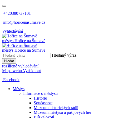
+420380737101
info@horicenasumave.cz
Vyhledávání
městys
Hořice na Šumavě
městys
Hořice na Šumavě
Hledaný výraz
Hledat
rozšířené vyhledávání
Mapa webu
Vytisknout
Facebook
Městys
Informace o městysu
Historie
Současnost
Muzeum historických rádií
Muzeum městysu a pašijových her
Blízké okolí