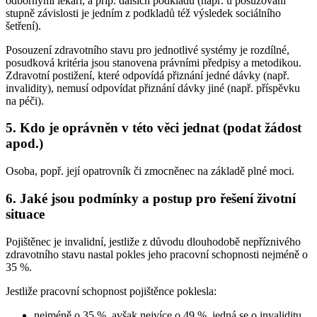
odbornými lékaři, a příp. dalších podkladů (např. u posuzování
stupně závislosti je jedním z podkladů též výsledek sociálního
šetření).
Posouzení zdravotního stavu pro jednotlivé systémy je rozdílné,
posudková kritéria jsou stanovena právními předpisy a metodikou.
Zdravotní postižení, které odpovídá přiznání jedné dávky (např.
invalidity), nemusí odpovídat přiznání dávky jiné (např. příspěvku
na péči).
5. Kdo je oprávněn v této věci jednat (podat žádost
apod.)
Osoba, popř. její opatrovník či zmocněnec na základě plné moci.
6. Jaké jsou podmínky a postup pro řešení životní
situace
Pojištěnec je invalidní, jestliže z důvodu dlouhodobě nepříznivého
zdravotního stavu nastal pokles jeho pracovní schopnosti nejméně o
35 %.
Jestliže pracovní schopnost pojištěnce poklesla:
nejméně o 35 %, avšak nejvíce o 49 %, jedná se o invaliditu