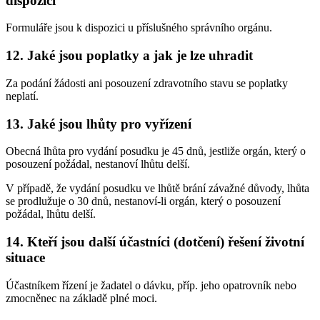
dispozici
Formuláře jsou k dispozici u příslušného správního orgánu.
12. Jaké jsou poplatky a jak je lze uhradit
Za podání žádosti ani posouzení zdravotního stavu se poplatky
neplatí.
13. Jaké jsou lhůty pro vyřízení
Obecná lhůta pro vydání posudku je 45 dnů, jestliže orgán, který o
posouzení požádal, nestanoví lhůtu delší.
V případě, že vydání posudku ve lhůtě brání závažné důvody, lhůta
se prodlužuje o 30 dnů, nestanoví-li orgán, který o posouzení
požádal, lhůtu delší.
14. Kteří jsou další účastníci (dotčení) řešení životní
situace
Účastníkem řízení je žadatel o dávku, příp. jeho opatrovník nebo
zmocněnec na základě plné moci.