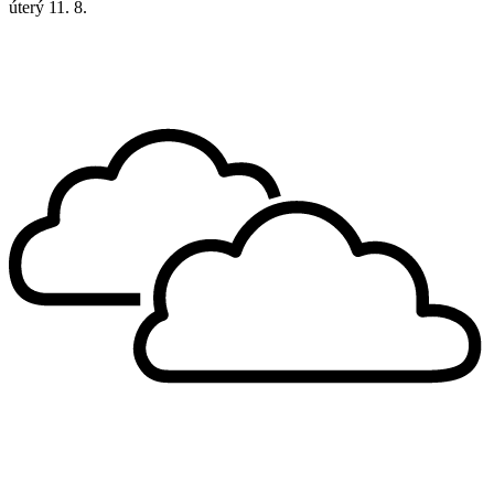
úterý
11. 8.