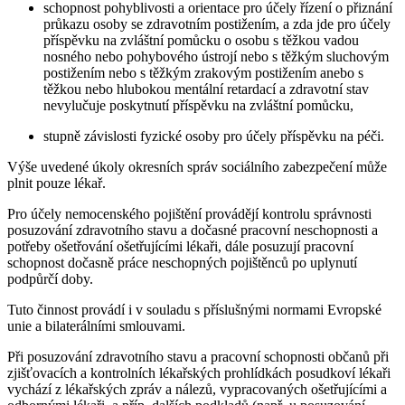
schopnost pohyblivosti a orientace pro účely řízení o přiznání
průkazu osoby se zdravotním postižením, a zda jde pro účely
příspěvku na zvláštní pomůcku o osobu s těžkou vadou
nosného nebo pohybového ústrojí nebo s těžkým sluchovým
postižením nebo s těžkým zrakovým postižením anebo s
těžkou nebo hlubokou mentální retardací a zdravotní stav
nevylučuje poskytnutí příspěvku na zvláštní pomůcku,
stupně závislosti fyzické osoby pro účely příspěvku na péči.
Výše uvedené úkoly okresních správ sociálního zabezpečení může
plnit pouze lékař.
Pro účely nemocenského pojištění provádějí kontrolu správnosti
posuzování zdravotního stavu a dočasné pracovní neschopnosti a
potřeby ošetřování ošetřujícími lékaři, dále posuzují pracovní
schopnost dočasně práce neschopných pojištěnců po uplynutí
podpůrčí doby.
Tuto činnost provádí i v souladu s příslušnými normami Evropské
unie a bilaterálními smlouvami.
Při posuzování zdravotního stavu a pracovní schopnosti občanů při
zjišťovacích a kontrolních lékařských prohlídkách posudkoví lékaři
vychází z lékařských zpráv a nálezů, vypracovaných ošetřujícími a