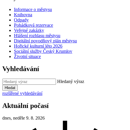
Informace o městysu
Knihovna
Odpady
Pohádková rezervace
Veřejné zakázky
Hlášení rozhlasu městysu
Digitální povodňový plán městysu
Hořické kulturní léto 2026
Sociální služby Český Krumlov
Životní situace
Vyhledávání
Hledaný výraz
Hledat
rozšířené vyhledávání
Aktuální počasí
dnes, neděle 9. 8. 2026