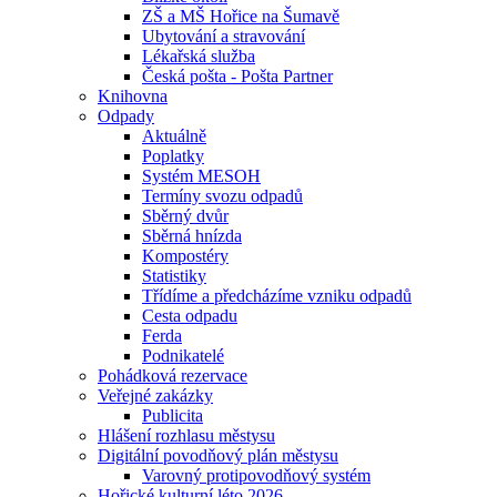
ZŠ a MŠ Hořice na Šumavě
Ubytování a stravování
Lékařská služba
Česká pošta - Pošta Partner
Knihovna
Odpady
Aktuálně
Poplatky
Systém MESOH
Termíny svozu odpadů
Sběrný dvůr
Sběrná hnízda
Kompostéry
Statistiky
Třídíme a předcházíme vzniku odpadů
Cesta odpadu
Ferda
Podnikatelé
Pohádková rezervace
Veřejné zakázky
Publicita
Hlášení rozhlasu městysu
Digitální povodňový plán městysu
Varovný protipovodňový systém
Hořické kulturní léto 2026