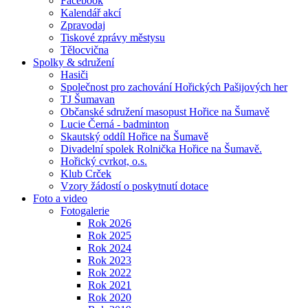
Facebook
Kalendář akcí
Zpravodaj
Tiskové zprávy městysu
Tělocvična
Spolky & sdružení
Hasiči
Společnost pro zachování Hořických Pašijových her
TJ Šumavan
Občanské sdružení masopust Hořice na Šumavě
Lucie Černá - badminton
Skautský oddíl Hořice na Šumavě
Divadelní spolek Rolnička Hořice na Šumavě.
Hořický cvrkot, o.s.
Klub Crček
Vzory žádostí o poskytnutí dotace
Foto a video
Fotogalerie
Rok 2026
Rok 2025
Rok 2024
Rok 2023
Rok 2022
Rok 2021
Rok 2020