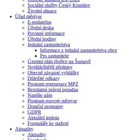
Sociální služby Český Krumlov
Životní situace
Úřad městyse
E-podatelna
Úřední deska
Povinné informace
Úřední hodiny
Jednání zastupitelstva
Informace z jednání zastupitelstva obce
Pro zastupitele
Územní plán Hořice na Šumavě
Nejdůležitější předpisy
Obecně závazné vyhlášky
Důležité odkazy
Program regenerace MPZ
Bezplatná právní poradna
Napište nám
Program rozvoje městyse
Dotační programy
GDPR
Aktuální teplota
Formuláře ke stažení
Aktuality
Aktuality