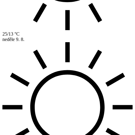
25/13 °C
neděle
9. 8.