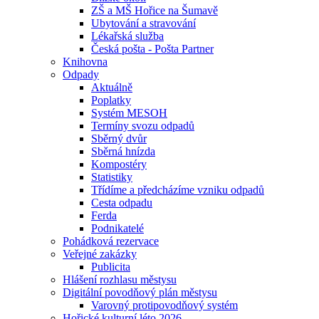
ZŠ a MŠ Hořice na Šumavě
Ubytování a stravování
Lékařská služba
Česká pošta - Pošta Partner
Knihovna
Odpady
Aktuálně
Poplatky
Systém MESOH
Termíny svozu odpadů
Sběrný dvůr
Sběrná hnízda
Kompostéry
Statistiky
Třídíme a předcházíme vzniku odpadů
Cesta odpadu
Ferda
Podnikatelé
Pohádková rezervace
Veřejné zakázky
Publicita
Hlášení rozhlasu městysu
Digitální povodňový plán městysu
Varovný protipovodňový systém
Hořické kulturní léto 2026