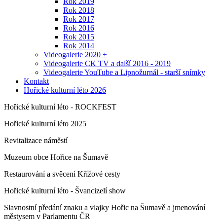
Rok 2019
Rok 2018
Rok 2017
Rok 2016
Rok 2015
Rok 2014
Videogalerie 2020 +
Videogalerie CK TV a další 2016 - 2019
Videogalerie YouTube a Lipnožurnál - starší snímky
Kontakt
Hořické kulturní léto 2026
Hořické kulturní léto - ROCKFEST
Hořické kulturní léto 2025
Revitalizace náměstí
Muzeum obce Hořice na Šumavě
Restaurování a svěcení Křížové cesty
Hořické kulturní léto - Švancizelí show
Slavnostní předání znaku a vlajky Hořic na Šumavě a jmenování
městysem v Parlamentu ČR