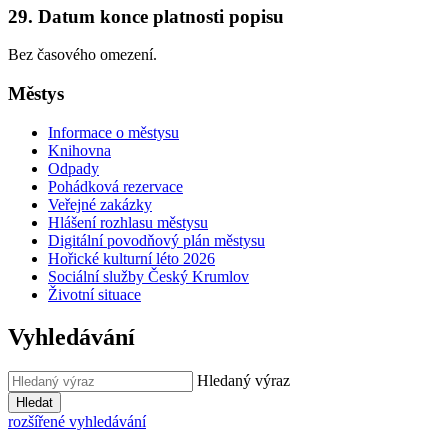
29. Datum konce platnosti popisu
Bez časového omezení.
Městys
Informace o městysu
Knihovna
Odpady
Pohádková rezervace
Veřejné zakázky
Hlášení rozhlasu městysu
Digitální povodňový plán městysu
Hořické kulturní léto 2026
Sociální služby Český Krumlov
Životní situace
Vyhledávání
Hledaný výraz
Hledat
rozšířené vyhledávání