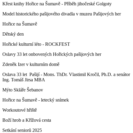
Křest knihy Hořice na Šumavě - Příběh jihočeské Golgoty
Model historického pašijového divadla v muzeu Pašijových her
Hořice na Šumavě
Dětský den
Hořické kulturní léto - ROCKFEST
Oslavy 33 let onbovených Hořických pašijových her
Zdeněk Izer v kulturním domě
Oslava 33 let Pašijí - Mons. ThDr. Vlastimil Kročil, Ph.D. a senátor
Ing. Tomáš Jirsa MBA
Mýto Skláře Šebanov
Hořice na Šumavě - letecký snímek
Workoutové hřiště
Boží hrob a Křížová cesta
Setkání seniorů 2025