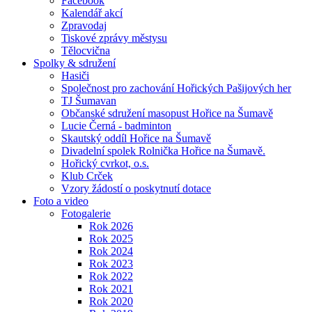
Facebook
Kalendář akcí
Zpravodaj
Tiskové zprávy městysu
Tělocvična
Spolky & sdružení
Hasiči
Společnost pro zachování Hořických Pašijových her
TJ Šumavan
Občanské sdružení masopust Hořice na Šumavě
Lucie Černá - badminton
Skautský oddíl Hořice na Šumavě
Divadelní spolek Rolnička Hořice na Šumavě.
Hořický cvrkot, o.s.
Klub Crček
Vzory žádostí o poskytnutí dotace
Foto a video
Fotogalerie
Rok 2026
Rok 2025
Rok 2024
Rok 2023
Rok 2022
Rok 2021
Rok 2020