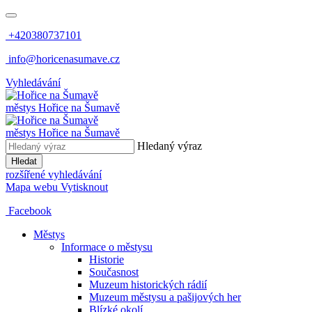
+420380737101
info@horicenasumave.cz
Vyhledávání
městys
Hořice na Šumavě
městys
Hořice na Šumavě
Hledaný výraz
Hledat
rozšířené vyhledávání
Mapa webu
Vytisknout
Facebook
Městys
Informace o městysu
Historie
Současnost
Muzeum historických rádií
Muzeum městysu a pašijových her
Blízké okolí