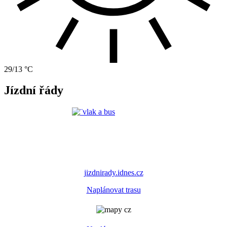
29/13 °C
Jízdní řády
jizdnirady.idnes.cz
Naplánovat trasu