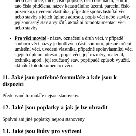
nebo část obce, ulice, číslo popisné, číslo orientační, jsou-li
tato čísla přidělena, název katastrálního území, parcelní číslo
pozemku), uvedení vlastníka, případně spoluvlastníků věci
nebo stavby s jejich úplnou adresou, popis věci nebo stavby,
její současný stav a využití, aktuální fotodokumentaci věci
nebo stavby.
Pro věci movité
- název, označení a druh věci, v případě
souboru věcí názvy jednotlivých částí souboru, přesné určení
umístění věci, uvedení vlastníka, případně spoluvlastníků věci
s jejich úplnou adresou, popis věci, její rozměry, materiál,
technika apod., její současný stav, popřípadě způsob využití,
aktuální fotodokumentaci věci.
11. Jaké jsou potřebné formuláře a kde jsou k
dispozici
Předepsané formuláře nejsou stanoveny.
12. Jaké jsou poplatky a jak je lze uhradit
Správní ani jiné poplatky nejsou stanoveny.
13. Jaké jsou lhůty pro vyřízení