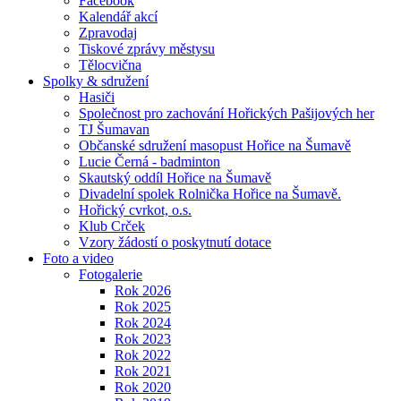
Facebook
Kalendář akcí
Zpravodaj
Tiskové zprávy městysu
Tělocvična
Spolky & sdružení
Hasiči
Společnost pro zachování Hořických Pašijových her
TJ Šumavan
Občanské sdružení masopust Hořice na Šumavě
Lucie Černá - badminton
Skautský oddíl Hořice na Šumavě
Divadelní spolek Rolnička Hořice na Šumavě.
Hořický cvrkot, o.s.
Klub Crček
Vzory žádostí o poskytnutí dotace
Foto a video
Fotogalerie
Rok 2026
Rok 2025
Rok 2024
Rok 2023
Rok 2022
Rok 2021
Rok 2020