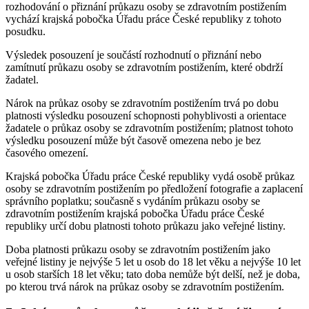
rozhodování o přiznání průkazu osoby se zdravotním postižením
vychází krajská pobočka Úřadu práce České republiky z tohoto
posudku.
Výsledek posouzení je součástí rozhodnutí o přiznání nebo
zamítnutí průkazu osoby se zdravotním postižením, které obdrží
žadatel.
Nárok na průkaz osoby se zdravotním postižením trvá po dobu
platnosti výsledku posouzení schopnosti pohyblivosti a orientace
žadatele o průkaz osoby se zdravotním postižením; platnost tohoto
výsledku posouzení může být časově omezena nebo je bez
časového omezení.
Krajská pobočka Úřadu práce České republiky vydá osobě průkaz
osoby se zdravotním postižením po předložení fotografie a zaplacení
správního poplatku; současně s vydáním průkazu osoby se
zdravotním postižením krajská pobočka Úřadu práce České
republiky určí dobu platnosti tohoto průkazu jako veřejné listiny.
Doba platnosti průkazu osoby se zdravotním postižením jako
veřejné listiny je nejvýše 5 let u osob do 18 let věku a nejvýše 10 let
u osob starších 18 let věku; tato doba nemůže být delší, než je doba,
po kterou trvá nárok na průkaz osoby se zdravotním postižením.