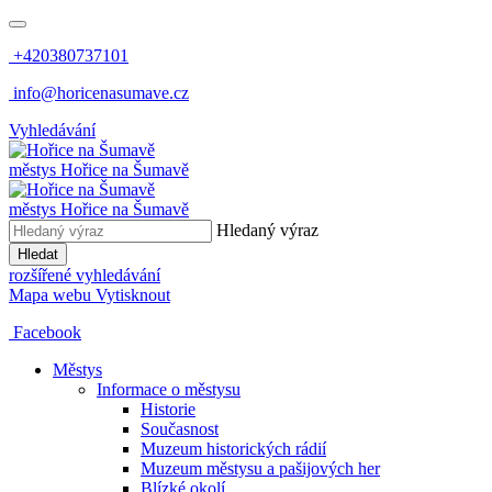
+420380737101
info@horicenasumave.cz
Vyhledávání
městys
Hořice na Šumavě
městys
Hořice na Šumavě
Hledaný výraz
Hledat
rozšířené vyhledávání
Mapa webu
Vytisknout
Facebook
Městys
Informace o městysu
Historie
Současnost
Muzeum historických rádií
Muzeum městysu a pašijových her
Blízké okolí