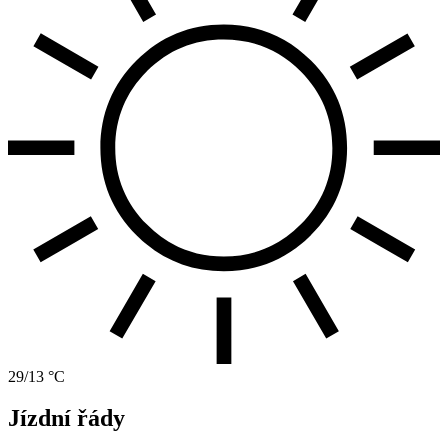
29/13 °C
Jízdní řády