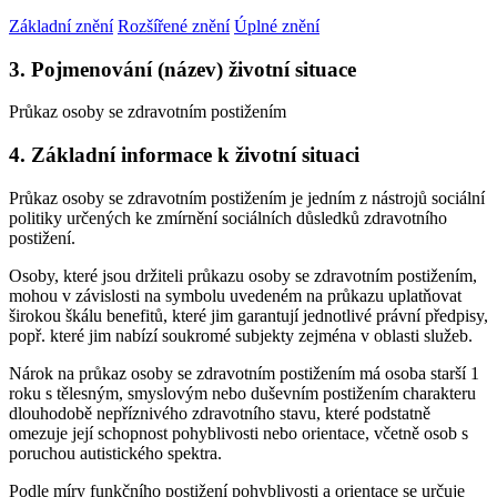
Základní znění
Rozšířené znění
Úplné znění
3. Pojmenování (název) životní situace
Průkaz osoby se zdravotním postižením
4. Základní informace k životní situaci
Průkaz osoby se zdravotním postižením je jedním z nástrojů sociální
politiky určených ke zmírnění sociálních důsledků zdravotního
postižení.
Osoby, které jsou držiteli průkazu osoby se zdravotním postižením,
mohou v závislosti na symbolu uvedeném na průkazu uplatňovat
širokou škálu benefitů, které jim garantují jednotlivé právní předpisy,
popř. které jim nabízí soukromé subjekty zejména v oblasti služeb.
Nárok na průkaz osoby se zdravotním postižením má osoba starší 1
roku s tělesným, smyslovým nebo duševním postižením charakteru
dlouhodobě nepříznivého zdravotního stavu, které podstatně
omezuje její schopnost pohyblivosti nebo orientace, včetně osob s
poruchou autistického spektra.
Podle míry funkčního postižení pohyblivosti a orientace se určuje