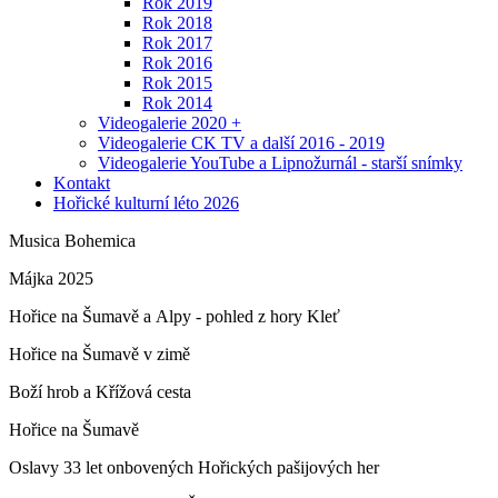
Rok 2019
Rok 2018
Rok 2017
Rok 2016
Rok 2015
Rok 2014
Videogalerie 2020 +
Videogalerie CK TV a další 2016 - 2019
Videogalerie YouTube a Lipnožurnál - starší snímky
Kontakt
Hořické kulturní léto 2026
Musica Bohemica
Májka 2025
Hořice na Šumavě a Alpy - pohled z hory Kleť
Hořice na Šumavě v zimě
Boží hrob a Křížová cesta
Hořice na Šumavě
Oslavy 33 let onbovených Hořických pašijových her