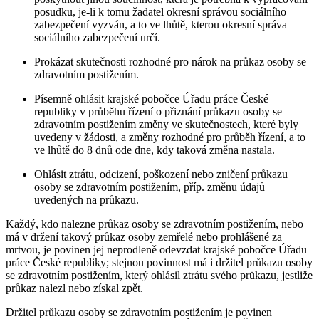
posudku, je-li k tomu žadatel okresní správou sociálního
zabezpečení vyzván, a to ve lhůtě, kterou okresní správa
sociálního zabezpečení určí.
Prokázat skutečnosti rozhodné pro nárok na průkaz osoby se
zdravotním postižením.
Písemně ohlásit krajské pobočce Úřadu práce České
republiky v průběhu řízení o přiznání průkazu osoby se
zdravotním postižením změny ve skutečnostech, které byly
uvedeny v žádosti, a změny rozhodné pro průběh řízení, a to
ve lhůtě do 8 dnů ode dne, kdy taková změna nastala.
Ohlásit ztrátu, odcizení, poškození nebo zničení průkazu
osoby se zdravotním postižením, příp. změnu údajů
uvedených na průkazu.
Každý, kdo nalezne průkaz osoby se zdravotním postižením, nebo
má v držení takový průkaz osoby zemřelé nebo prohlášené za
mrtvou, je povinen jej neprodleně odevzdat krajské pobočce Úřadu
práce České republiky; stejnou povinnost má i držitel průkazu osoby
se zdravotním postižením, který ohlásil ztrátu svého průkazu, jestliže
průkaz nalezl nebo získal zpět.
Držitel průkazu osoby se zdravotním postižením je povinen