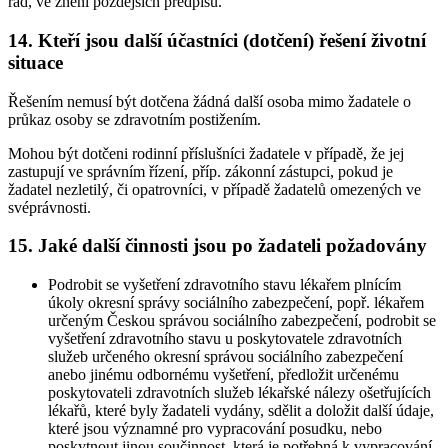
řád, ve znění pozdějších předpisů.
14. Kteří jsou další účastníci (dotčení) řešení životní
situace
Řešením nemusí být dotčena žádná další osoba mimo žadatele o
průkaz osoby se zdravotním postižením.
Mohou být dotčeni rodinní příslušníci žadatele v případě, že jej
zastupují ve správním řízení, příp. zákonní zástupci, pokud je
žadatel nezletilý, či opatrovníci, v případě žadatelů omezených ve
svéprávnosti.
15. Jaké další činnosti jsou po žadateli požadovány
Podrobit se vyšetření zdravotního stavu lékařem plnícím
úkoly okresní správy sociálního zabezpečení, popř. lékařem
určeným Českou správou sociálního zabezpečení, podrobit se
vyšetření zdravotního stavu u poskytovatele zdravotních
služeb určeného okresní správou sociálního zabezpečení
anebo jinému odbornému vyšetření, předložit určenému
poskytovateli zdravotních služeb lékařské nálezy ošetřujících
lékařů, které byly žadateli vydány, sdělit a doložit další údaje,
které jsou významné pro vypracování posudku, nebo
poskytnout jinou součinnost, která je potřebná k vypracování