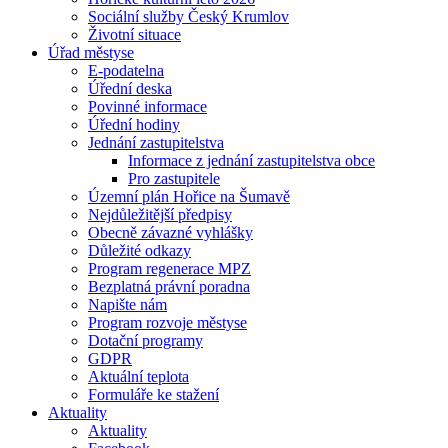
Sociální služby Český Krumlov
Životní situace
Úřad městyse
E-podatelna
Úřední deska
Povinné informace
Úřední hodiny
Jednání zastupitelstva
Informace z jednání zastupitelstva obce
Pro zastupitele
Územní plán Hořice na Šumavě
Nejdůležitější předpisy
Obecně závazné vyhlášky
Důležité odkazy
Program regenerace MPZ
Bezplatná právní poradna
Napište nám
Program rozvoje městyse
Dotační programy
GDPR
Aktuální teplota
Formuláře ke stažení
Aktuality
Aktuality