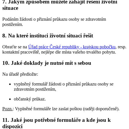
7. Jakým způsobem můžete zahájit řešení životní
situace
Podáním žádosti o přiznání průkazu osoby se zdravotním
postižením.
8. Na které instituci životní situaci řešit
Obraťte se na
Úřad práce České republiky - krajskou pobočku
, resp.
kontaktní pracoviště, nejlépe dle místa vašeho trvalého pobytu.
10. Jaké doklady je nutné mít s sebou
Na úřadě předložte:
vyplněný formulář žádosti o přiznání průkazu osoby se
zdravotním postižením,
občanský průkaz.
Pozn.
: Vyplněné formuláře lze zaslat poštou (raději doporučeně).
11. Jaké jsou potřebné formuláře a kde jsou k
dispozici