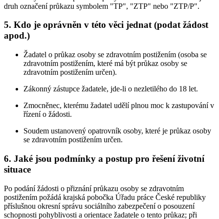
druh označení průkazu symbolem "TP", "ZTP" nebo "ZTP/P".
5. Kdo je oprávněn v této věci jednat (podat žádost
apod.)
Žadatel o průkaz osoby se zdravotním postižením (osoba se
zdravotním postižením, které má být průkaz osoby se
zdravotním postižením určen).
Zákonný zástupce žadatele, jde-li o nezletilého do 18 let.
Zmocněnec, kterému žadatel udělí plnou moc k zastupování v
řízení o žádosti.
Soudem ustanovený opatrovník osoby, které je průkaz osoby
se zdravotním postižením určen.
6. Jaké jsou podmínky a postup pro řešení životní
situace
Po podání žádosti o přiznání průkazu osoby se zdravotním
postižením požádá krajská pobočka Úřadu práce České republiky
příslušnou okresní správu sociálního zabezpečení o posouzení
schopnosti pohyblivosti a orientace žadatele o tento průkaz; při