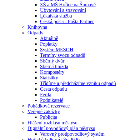
ZŠ a MŠ Hořice na Šumavě
Ubytování a stravování
Lékařská služba
Česká pošta - Pošta Partner
Knihovna
Odpady
Aktuálně
Poplatky
Systém MESOH
Termíny svozu odpadů
Sběrný dvůr
Sběrná hnízda
Kompostéry
Statistiky
Třídíme a předcházíme vzniku odpadů
Cesta odpadu
Ferda
Podnikatelé
Pohádková rezervace
Veřejné zakázky
Publicita
Hlášení rozhlasu městysu
Digitální povodňový plán městysu
Varovný protipovodňový systém
Hořické kulturní léto 2026