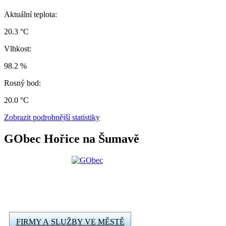
Aktuální teplota:
20.3 °C
Vlhkost:
98.2 %
Rosný bod:
20.0 °C
Zobrazit podrobnější statistiky
GObec Hořice na Šumavě
FIRMY A SLUŽBY VE MĚSTĚ