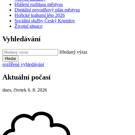
Hlášení rozhlasu městysu
Digitální povodňový plán městysu
Hořické kulturní léto 2026
Sociální služby Český Krumlov
Životní situace
Vyhledávání
Hledaný výraz
Hledat
rozšířené vyhledávání
Aktuální počasí
dnes, čtvrtek 6. 8. 2026