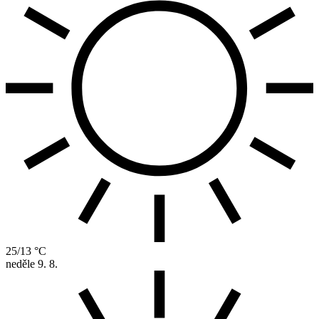
25/13 °C
neděle
9. 8.