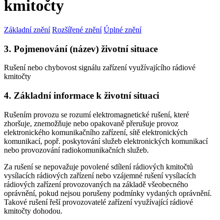
kmitočty
Základní znění
Rozšířené znění
Úplné znění
3. Pojmenování (název) životní situace
Rušení nebo chybovost signálu zařízení využívajícího rádiové
kmitočty
4. Základní informace k životní situaci
Rušením provozu se rozumí elektromagnetické rušení, které
zhoršuje, znemožňuje nebo opakovaně přerušuje provoz
elektronického komunikačního zařízení, sítě elektronických
komunikací, popř. poskytování služeb elektronických komunikací
nebo provozování radiokomunikačních služeb.
Za rušení se nepovažuje povolené sdílení rádiových kmitočtů
vysílacích rádiových zařízení nebo vzájemné rušení vysílacích
rádiových zařízení provozovaných na základě všeobecného
oprávnění, pokud nejsou porušeny podmínky vydaných oprávnění.
Takové rušení řeší provozovatelé zařízení využívající rádiové
kmitočty dohodou.