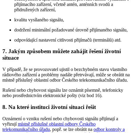
přijímacího zařízení, včetně antén, anténních svodů a
přidružených zařízení,
kvalitu vysílaného signálu,
dodržení minimální požadované úrovně přijímaného signálu,
odpovídající nastavení citlivosti přijímačů (terminálů) atd.
7. Jakým způsobem můžete zahájit řešení životní
situace
V případě, že se provozovatel ujistil o bezchybném stavu vlastního
rádiového zařízení a problémy nadále přetrvávají, může se obrátit na
místně příslušný oblastní odbor Českého telekomunikačního úřadu.
Rušení nebo chybovost signálu lze oznámit písemně, telefonicky
nebo prostřednictvím elektronické pošty (viz bod 16).
8. Na které instituci životní situaci řešit
Oznámení o vzniku rušení nebo chybovosti signálu přijímají a
vyřizují
místně příslušné oblastní odbory Českého
telekomunikačního úřadu
, popř. se lze obrátit na
odbor kontroly a