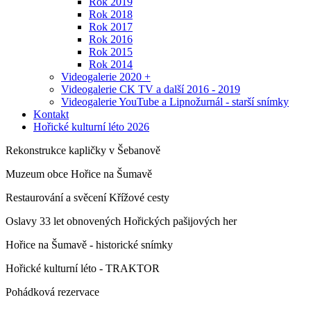
Rok 2019
Rok 2018
Rok 2017
Rok 2016
Rok 2015
Rok 2014
Videogalerie 2020 +
Videogalerie CK TV a další 2016 - 2019
Videogalerie YouTube a Lipnožurnál - starší snímky
Kontakt
Hořické kulturní léto 2026
Rekonstrukce kapličky v Šebanově
Muzeum obce Hořice na Šumavě
Restaurování a svěcení Křížové cesty
Oslavy 33 let obnovených Hořických pašijových her
Hořice na Šumavě - historické snímky
Hořické kulturní léto - TRAKTOR
Pohádková rezervace