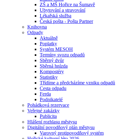
ZŠ a MŠ Hořice na Šumavě
Ubytování a stravování
Lékařská služba
Česká pošta - Pošta Partner
Knihovna
Odpady
Aktuálně
Poplatky
Systém MESOH
Termíny svozu odpadů
Sběrný dvůr
Sběrná hnízda
Kompostéry
Statistiky
Třídíme a předcházíme vzniku odpadů
Cesta odpadu
Ferda
Podnikatelé
Pohádková rezervace
Veřejné zakázky
Publicita
Hlášení rozhlasu městysu
Digitální povodňový plán městysu
Varovný protipovodňový systém
Hořické kulturní léto 2026