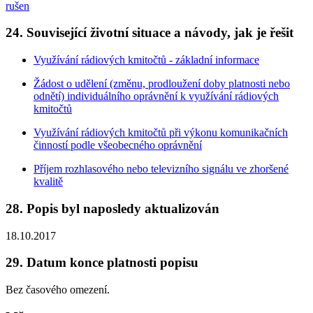
rušen
24. Související životní situace a návody, jak je řešit
Využívání rádiových kmitočtů - základní informace
Žádost o udělení (změnu, prodloužení doby platnosti nebo
odnětí) individuálního oprávnění k využívání rádiových
kmitočtů
Využívání rádiových kmitočtů při výkonu komunikačních
činností podle všeobecného oprávnění
Příjem rozhlasového nebo televizního signálu ve zhoršené
kvalitě
28. Popis byl naposledy aktualizován
18.10.2017
29. Datum konce platnosti popisu
Bez časového omezení.