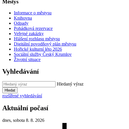
Městys
Informace o městysu
Knihovna
Odpady
Pohádková rezervace
Veřejné zakázky
Hlášení rozhlasu městysu
Digitální povodňový plán městysu
Hořické kulturní léto 2026
Sociální služby Český Krumlov
Životní situace
Vyhledávání
Hledaný výraz
Hledat
rozšířené vyhledávání
Aktuální počasí
dnes, sobota 8. 8. 2026