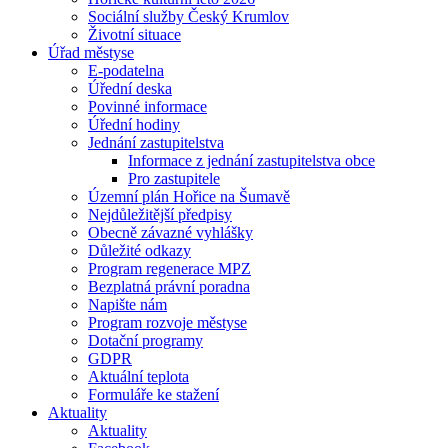
Sociální služby Český Krumlov
Životní situace
Úřad městyse
E-podatelna
Úřední deska
Povinné informace
Úřední hodiny
Jednání zastupitelstva
Informace z jednání zastupitelstva obce
Pro zastupitele
Územní plán Hořice na Šumavě
Nejdůležitější předpisy
Obecně závazné vyhlášky
Důležité odkazy
Program regenerace MPZ
Bezplatná právní poradna
Napište nám
Program rozvoje městyse
Dotační programy
GDPR
Aktuální teplota
Formuláře ke stažení
Aktuality
Aktuality