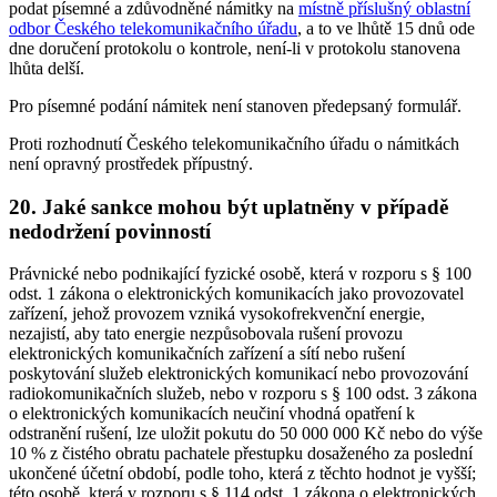
podat písemné a zdůvodněné námitky na
místně příslušný oblastní
odbor Českého telekomunikačního úřadu
, a to ve lhůtě 15 dnů ode
dne doručení protokolu o kontrole, není-li v protokolu stanovena
lhůta delší.
Pro písemné podání námitek není stanoven předepsaný formulář.
Proti rozhodnutí Českého telekomunikačního úřadu o námitkách
není opravný prostředek přípustný.
20. Jaké sankce mohou být uplatněny v případě
nedodržení povinností
Právnické nebo podnikající fyzické osobě, která v rozporu s § 100
odst. 1 zákona o elektronických komunikacích jako provozovatel
zařízení, jehož provozem vzniká vysokofrekvenční energie,
nezajistí, aby tato energie nezpůsobovala rušení provozu
elektronických komunikačních zařízení a sítí nebo rušení
poskytování služeb elektronických komunikací nebo provozování
radiokomunikačních služeb, nebo v rozporu s § 100 odst. 3 zákona
o elektronických komunikacích neučiní vhodná opatření k
odstranění rušení, lze uložit pokutu do 50 000 000 Kč nebo do výše
10 % z čistého obratu pachatele přestupku dosaženého za poslední
ukončené účetní období, podle toho, která z těchto hodnot je vyšší;
této osobě, která v rozporu s § 114 odst. 1 zákona o elektronických