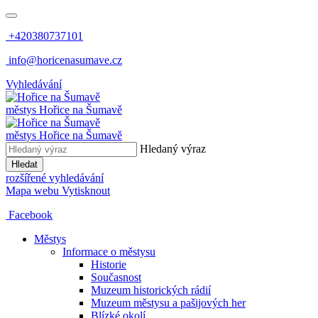
+420380737101
info@horicenasumave.cz
Vyhledávání
městys
Hořice na Šumavě
městys
Hořice na Šumavě
Hledaný výraz
Hledat
rozšířené vyhledávání
Mapa webu
Vytisknout
Facebook
Městys
Informace o městysu
Historie
Současnost
Muzeum historických rádií
Muzeum městysu a pašijových her
Blízké okolí