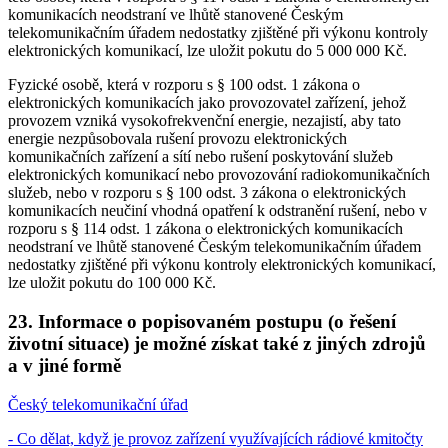
komunikacích neodstraní ve lhůtě stanovené Českým
telekomunikačním úřadem nedostatky zjištěné při výkonu kontroly
elektronických komunikací, lze uložit pokutu do 5 000 000 Kč.
Fyzické osobě, která v rozporu s § 100 odst. 1 zákona o
elektronických komunikacích jako provozovatel zařízení, jehož
provozem vzniká vysokofrekvenční energie, nezajistí, aby tato
energie nezpůsobovala rušení provozu elektronických
komunikačních zařízení a sítí nebo rušení poskytování služeb
elektronických komunikací nebo provozování radiokomunikačních
služeb, nebo v rozporu s § 100 odst. 3 zákona o elektronických
komunikacích neučiní vhodná opatření k odstranění rušení, nebo v
rozporu s § 114 odst. 1 zákona o elektronických komunikacích
neodstraní ve lhůtě stanovené Českým telekomunikačním úřadem
nedostatky zjištěné při výkonu kontroly elektronických komunikací,
lze uložit pokutu do 100 000 Kč.
23. Informace o popisovaném postupu (o řešení
životní situace) je možné získat také z jiných zdrojů
a v jiné formě
Český telekomunikační úřad
- Co dělat, když je provoz zařízení využívajících rádiové kmitočty