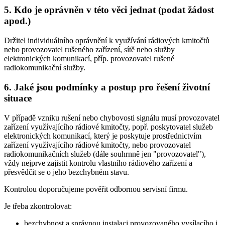
5. Kdo je oprávněn v této věci jednat (podat žádost
apod.)
Držitel individuálního oprávnění k využívání rádiových kmitočtů
nebo provozovatel rušeného zařízení, sítě nebo služby
elektronických komunikací, příp. provozovatel rušené
radiokomunikační služby.
6. Jaké jsou podmínky a postup pro řešení životní
situace
V případě vzniku rušení nebo chybovosti signálu musí provozovatel
zařízení využívajícího rádiové kmitočty, popř. poskytovatel služeb
elektronických komunikací, který je poskytuje prostřednictvím
zařízení využívajícího rádiové kmitočty, nebo provozovatel
radiokomunikačních služeb (dále souhrnně jen "provozovatel"),
vždy nejprve zajistit kontrolu vlastního rádiového zařízení a
přesvědčit se o jeho bezchybném stavu.
Kontrolou doporučujeme pověřit odbornou servisní firmu.
Je třeba zkontrolovat:
bezchybnost a správnou instalaci provozovaného vysílacího i