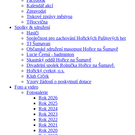
Facebook
Kalendář akcí
Zpravodaj
Tiskové zprávy městysu
Tělocvična
Spolky & sdružení
Hasiči
Společnost pro zachování Hořických Pašijových her
TJ Šumavan
Občanské sdružení masopust Hořice na Šumavě
Lucie Černá - badminton
Skautský oddíl Hořice na Šumavě
Divadelní spolek Rolnička Hořice na Šumavě.
Hořický cvrkot, o.s.
Klub Crček
Vzory žádostí o poskytnutí dotace
Foto a video
Fotogalerie
Rok 2026
Rok 2025
Rok 2024
Rok 2023
Rok 2022
Rok 2021
Rok 2020