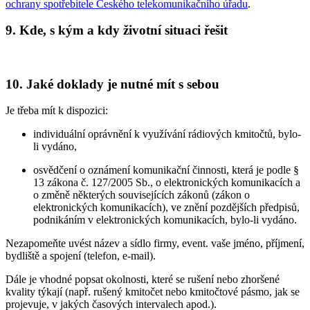
ochrany spotřebitele Českého telekomunikačního úřadu
.
9. Kde, s kým a kdy životní situaci řešit
10. Jaké doklady je nutné mít s sebou
Je třeba mít k dispozici:
individuální oprávnění k využívání rádiových kmitočtů, bylo-
li vydáno,
osvědčení o oznámení komunikační činnosti, která je podle §
13 zákona č. 127/2005 Sb., o elektronických komunikacích a
o změně některých souvisejících zákonů (zákon o
elektronických komunikacích), ve znění pozdějších předpisů,
podnikáním v elektronických komunikacích, bylo-li vydáno.
Nezapomeňte uvést název a sídlo firmy, event. vaše jméno, příjmení,
bydliště a spojení (telefon, e-mail).
Dále je vhodné popsat okolnosti, které se rušení nebo zhoršené
kvality týkají (např. rušený kmitočet nebo kmitočtové pásmo, jak se
projevuje, v jakých časových intervalech apod.).