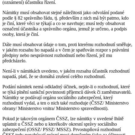
(oznámení) účastníku řízení.
Námitky musí obsahovat stejné náležitosti jako odvolání podané
podle § 82 správního řádu, tj. především z nich má být patrno, kdo
je činí, které věci se týkají a co se navrhuje; musí tedy obsahovat
označení účastníka a správního orgánu, jemuž je určeno, a podpis
osoby, která je činí.
Dále musí obsahovat údaje o tom, proti kterému rozhodnutí směřuje,
v jakém rozsahu ho napadá a v čem je spatřován rozpor s právními
předpisy nebo nesprávnost rozhodnutí nebo řízení, jež mu
předcházelo.
Není-li v námitkách uvedeno, v jakém rozsahu účastník rozhodnutí
napadá, platí, že se domáhá zrušení celého rozhodnutí.
Podání námitek nemá odkladný účinek, nejde-li o rozhodnutí, které
se týká plnění sankční povinnosti příjemců dávek či zaměstnavatelů.
Námitky se podávají orgánu sociálního zabezpečení, který
rozhodnutí vydal, a ten o nich také rozhoduje (ČSSZ/ Ministerstvo
obrany/ Ministerstvo vnitra/ Ministerstvo spravedlnosti).
Pokud je takovým orgánem ČSSZ, lze námitky v uvedené lhůtě
uplatnit u ČSSZ nebo u kterékoliv okresní správy sociálního
zabezpečení (OSSZ/ PSSZ/ MSSZ). Prvostupňová rozhodnutí
ČSSZ tedy nenabývají právní moci doručením (jako za účinnosti