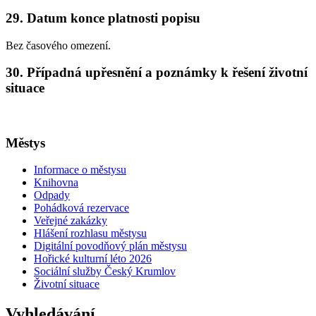
29. Datum konce platnosti popisu
Bez časového omezení.
30. Případná upřesnění a poznámky k řešení životní
situace
Městys
Informace o městysu
Knihovna
Odpady
Pohádková rezervace
Veřejné zakázky
Hlášení rozhlasu městysu
Digitální povodňový plán městysu
Hořické kulturní léto 2026
Sociální služby Český Krumlov
Životní situace
Vyhledávání