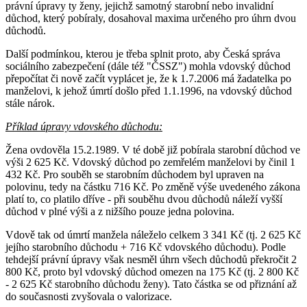
právní úpravy ty ženy, jejichž samotný starobní nebo invalidní
důchod, který pobíraly, dosahoval maxima určeného pro úhrn dvou
důchodů.
Další podmínkou, kterou je třeba splnit proto, aby Česká správa
sociálního zabezpečení (dále též "ČSSZ") mohla vdovský důchod
přepočítat či nově začít vyplácet je, že k 1.7.2006 má žadatelka po
manželovi, k jehož úmrtí došlo před 1.1.1996, na vdovský důchod
stále nárok.
Příklad úpravy vdovského důchodu:
Žena ovdověla 15.2.1989. V té době již pobírala starobní důchod ve
výši 2 625 Kč. Vdovský důchod po zemřelém manželovi by činil 1
432 Kč. Pro souběh se starobním důchodem byl upraven na
polovinu, tedy na částku 716 Kč. Po změně výše uvedeného zákona
platí to, co platilo dříve - při souběhu dvou důchodů náleží vyšší
důchod v plné výši a z nižšího pouze jedna polovina.
Vdově tak od úmrtí manžela náleželo celkem 3 341 Kč (tj. 2 625 Kč
jejího starobního důchodu + 716 Kč vdovského důchodu). Podle
tehdejší právní úpravy však nesměl úhrn všech důchodů překročit 2
800 Kč, proto byl vdovský důchod omezen na 175 Kč (tj. 2 800 Kč
- 2 625 Kč starobního důchodu ženy). Tato částka se od přiznání až
do současnosti zvyšovala o valorizace.