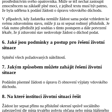
prostřednictvím svého opatrovníka. Může se též nechat zastoupit
zmocněncem na základě plné moci, z jejíhož textu musí být patrno,
že byla udělena k podání žádosti o úpravu vdovského důchodu.
V případech, kdy žadatelka nemůže žádost sama podat vzhledem ke
svému zdravotnímu stavu, může ji za ni sepsat rodinný příslušník. Je
však nutno předložit její souhlas s tímto postupem a dále potvrzení
lékaře, že jí zdravotní stav nedovoluje žádost o důchod podat.
6. Jaké jsou podmínky a postup pro řešení životní
situace
Splnění všech požadovaných náležitostí.
7. Jakým způsobem můžete zahájit řešení životní
situace
Podáním písemné žádosti o úpravu či obnovení výplaty vdovského
důchodu.
8. Na které instituci životní situaci řešit
Žádost lze sepsat přímo na příslušné okresní správě sociálního
zabezpečení dle místa trvalého pobytu občana nebo místa hlášeného