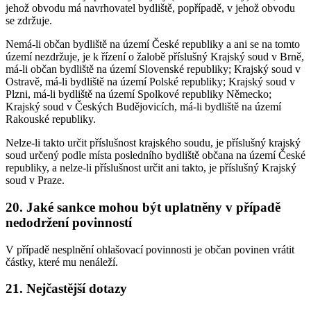
jehož obvodu má navrhovatel bydliště, popřípadě, v jehož obvodu
se zdržuje.
Nemá-li občan bydliště na území České republiky a ani se na tomto
území nezdržuje, je k řízení o žalobě příslušný Krajský soud v Brně,
má-li občan bydliště na území Slovenské republiky; Krajský soud v
Ostravě, má-li bydliště na území Polské republiky; Krajský soud v
Plzni, má-li bydliště na území Spolkové republiky Německo;
Krajský soud v Českých Budějovicích, má-li bydliště na území
Rakouské republiky.
Nelze-li takto určit příslušnost krajského soudu, je příslušný krajský
soud určený podle místa posledního bydliště občana na území České
republiky, a nelze-li příslušnost určit ani takto, je příslušný Krajský
soud v Praze.
20. Jaké sankce mohou být uplatněny v případě
nedodržení povinností
V případě nesplnění ohlašovací povinnosti je občan povinen vrátit
částky, které mu nenáleží.
21. Nejčastější dotazy