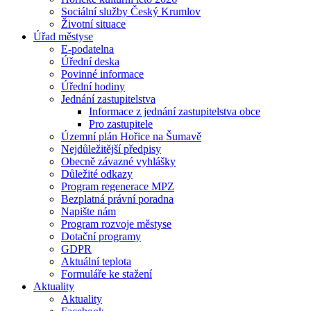
Sociální služby Český Krumlov
Životní situace
Úřad městyse
E-podatelna
Úřední deska
Povinné informace
Úřední hodiny
Jednání zastupitelstva
Informace z jednání zastupitelstva obce
Pro zastupitele
Územní plán Hořice na Šumavě
Nejdůležitější předpisy
Obecně závazné vyhlášky
Důležité odkazy
Program regenerace MPZ
Bezplatná právní poradna
Napište nám
Program rozvoje městyse
Dotační programy
GDPR
Aktuální teplota
Formuláře ke stažení
Aktuality
Aktuality