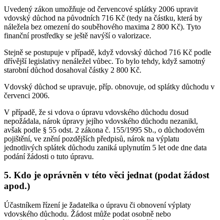
Uvedený zákon umožňuje od červencové splátky 2006 upravit
vdovský důchod na původních 716 Kč (tedy na částku, která by
náležela bez omezení do souběhového maxima 2 800 Kč). Tyto
finanční prostředky se ještě navýší o valorizace.
Stejně se postupuje v případě, když vdovský důchod 716 Kč podle
dřívější legislativy nenáležel vůbec. To bylo tehdy, když samotný
starobní důchod dosahoval částky 2 800 Kč.
Vdovský důchod se upravuje, příp. obnovuje, od splátky důchodu v
červenci 2006.
V případě, že si vdova o úpravu vdovského důchodu dosud
nepožádala, nárok úpravy jejího vdovského důchodu nezanikl,
avšak podle § 55 odst. 2 zákona č. 155/1995 Sb., o důchodovém
pojištění, ve znění pozdějších předpisů, nárok na výplatu
jednotlivých splátek důchodu zaniká uplynutím 5 let ode dne data
podání žádosti o tuto úpravu.
5. Kdo je oprávněn v této věci jednat (podat žádost
apod.)
Účastníkem řízení je žadatelka o úpravu či obnovení výplaty
vdovského důchodu. Žádost může podat osobně nebo