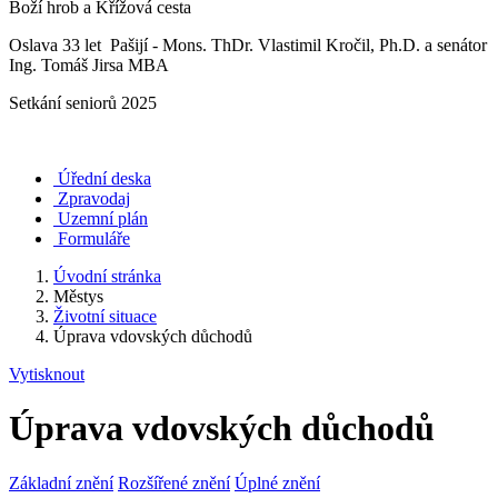
Boží hrob a Křížová cesta
Oslava 33 let Pašijí - Mons. ThDr. Vlastimil Kročil, Ph.D. a senátor
Ing. Tomáš Jirsa MBA
Setkání seniorů 2025
Úřední deska
Zpravodaj
Uzemní plán
Formuláře
Úvodní stránka
Městys
Životní situace
Úprava vdovských důchodů
Vytisknout
Úprava vdovských důchodů
Základní znění
Rozšířené znění
Úplné znění