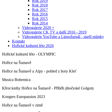
Rok 2019
Rok 2018
Rok 2017
Rok 2016
Rok 2015
Rok 2014
Videogalerie 2020 +
Videogalerie CK TV a další 2016 - 2019
Videogalerie YouTube a Lipnožurnál - starší snímky
Kontakt
Hořické kulturní léto 2026
Hořické kulturní léto - OLYMPIC
Hořice na Šumavě
Hořice na Šumavě a Alpy - pohled z hory Kleť
Musica Bohemica
Křest knihy Hořice na Šumavě - Příběh jihočeské Golgoty
Kongres Europassion 2023
Hořice na Šumavě v zimě