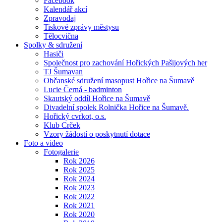
Facebook
Kalendář akcí
Zpravodaj
Tiskové zprávy městysu
Tělocvična
Spolky & sdružení
Hasiči
Společnost pro zachování Hořických Pašijových her
TJ Šumavan
Občanské sdružení masopust Hořice na Šumavě
Lucie Černá - badminton
Skautský oddíl Hořice na Šumavě
Divadelní spolek Rolnička Hořice na Šumavě.
Hořický cvrkot, o.s.
Klub Crček
Vzory žádostí o poskytnutí dotace
Foto a video
Fotogalerie
Rok 2026
Rok 2025
Rok 2024
Rok 2023
Rok 2022
Rok 2021
Rok 2020