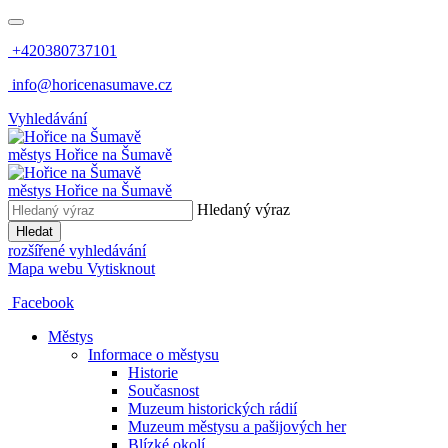
+420380737101
info@horicenasumave.cz
Vyhledávání
městys
Hořice na Šumavě
městys
Hořice na Šumavě
Hledaný výraz
Hledat
rozšířené vyhledávání
Mapa webu
Vytisknout
Facebook
Městys
Informace o městysu
Historie
Současnost
Muzeum historických rádií
Muzeum městysu a pašijových her
Blízké okolí