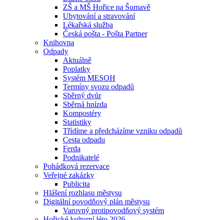
ZŠ a MŠ Hořice na Šumavě
Ubytování a stravování
Lékařská služba
Česká pošta - Pošta Partner
Knihovna
Odpady
Aktuálně
Poplatky
Systém MESOH
Termíny svozu odpadů
Sběrný dvůr
Sběrná hnízda
Kompostéry
Statistiky
Třídíme a předcházíme vzniku odpadů
Cesta odpadu
Ferda
Podnikatelé
Pohádková rezervace
Veřejné zakázky
Publicita
Hlášení rozhlasu městysu
Digitální povodňový plán městysu
Varovný protipovodňový systém
Hořické kulturní léto 2026