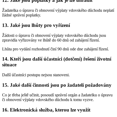
12. Jaké jsou poplatky a jak je lze uhradit
Žadatelka o úpravu či obnovení výplaty vdovského důchodu neplatí
žádné správní poplatky.
13. Jaké jsou lhůty pro vyřízení
Žádosti o úpravu či obnovení výplaty vdovského důchodu jsou
zpravidla vyřizovány ve lhůtě do 60 dnů od zahájení řízení.
Lhůta pro vydání rozhodnutí činí 90 dnů ode dne zahájení řízení.
14. Kteří jsou další účastníci (dotčení) řešení životní
situace
Další účastníci postupu nejsou stanoveni.
15. Jaké další činnosti jsou po žadateli požadovány
Co je třeba ještě učinit, posoudí správní orgán a žadatelku o úpravu
či obnovení výplaty vdovského důchodu k tomu vyzve.
16. Elektronická služba, kterou lze využít