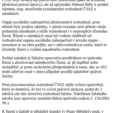
předchozí právní úpravy), ale až uplynutím 30denní lhůty k podání
námitek, resp. doručením (oznámením) rozhodnutí ČSSZ o
námitkách.
Orgán sociálního zabezpečení přezkoumává rozhodnutí, proti
němuž byly podány námitky, v plném rozsahu; není přitom vázán
podanými námitkami a může rozhodnout i v neprospěch účastníka
řízení. Řízení o námitkách musí být vedeno odděleně od
rozhodování orgánu sociálního zabezpečení v prvním stupni -
nemohou se na něm podílet, ani v něm rozhodovat osoby, které se
účastnily řízení o vydání napadeného rozhodnutí.
Podání námitek je řádným opravným prostředkem ve správním
řízení a absolvování námitkového řízení, ať již úspěšné nebo
neúspěšné, je proto nezbytným předpokladem k tomu, aby se věcí
mohl zabývat soud v rámci případné později uplatněné správní
žaloby.
Proti pravomocnému rozhodnutí ČSSZ může ovšem oprávněný,
který se domnívá, že byl ve svých právech zkrácen, podat do 2
měsíců ode dne doručení rozhodnutí žalobu. Náležitosti žalobního
návrhu jsou upraveny soudním řádem správním (zákon č. 150/2002
Sb.).
K řízení o žalobě je příslušný krajský (v Praze Městský) soud, v