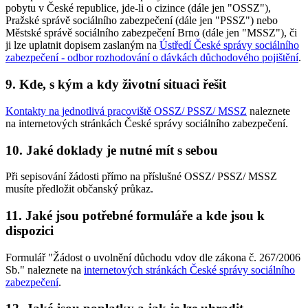
pobytu v České republice, jde-li o cizince (dále jen "OSSZ"),
Pražské správě sociálního zabezpečení (dále jen "PSSZ") nebo
Městské správě sociálního zabezpečení Brno (dále jen "MSSZ"), či
ji lze uplatnit dopisem zaslaným na
Ústředí České správy sociálního
zabezpečení - odbor rozhodování o dávkách důchodového pojištění
.
9. Kde, s kým a kdy životní situaci řešit
Kontakty na jednotlivá pracoviště OSSZ/ PSSZ/ MSSZ
naleznete
na internetových stránkách České správy sociálního zabezpečení.
10. Jaké doklady je nutné mít s sebou
Při sepisování žádosti přímo na příslušné OSSZ/ PSSZ/ MSSZ
musíte předložit občanský průkaz.
11. Jaké jsou potřebné formuláře a kde jsou k
dispozici
Formulář "Žádost o uvolnění důchodu vdov dle zákona č. 267/2006
Sb." naleznete na
internetových stránkách České správy sociálního
zabezpečení
.