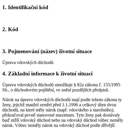
1. Identifikační kód
2. Kód
3. Pojmenování (název) životní situace
Úprava vdovských důchodů
4. Základní informace k životní situaci
Úpravu vdovských důchodů umožňuje § 82a zákona č. 155/1995
Sb., o důchodovém pojištění, ve znění pozdějších předpisů.
Nárok na úpravu vdovských důchodů mají podle tohoto zákona ty
ženy, jejichž manžel zemřel před 1.1.1996 a celkový úhrn dvou
důchodů, na které měly nárok (např. vdovského a starobního),
překračoval pevně stanovené maximum. Tyto ženy pak dostávaly
buď nižší vdovský důchod nebo na vdovský důchod vůbec neměly
nárok. Vůbec neměly nárok na vdovský důchod podle dřívější