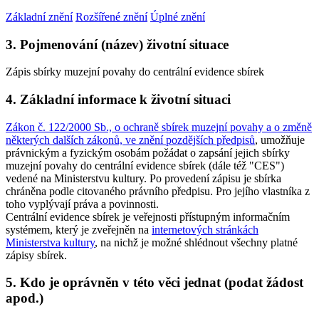
Základní znění
Rozšířené znění
Úplné znění
3. Pojmenování (název) životní situace
Zápis sbírky muzejní povahy do centrální evidence sbírek
4. Základní informace k životní situaci
Zákon č. 122/2000 Sb., o ochraně sbírek muzejní povahy a o změně
některých dalších zákonů, ve znění pozdějších předpisů
, umožňuje
právnickým a fyzickým osobám požádat o zapsání jejich sbírky
muzejní povahy do centrální evidence sbírek (dále též "CES")
vedené na Ministerstvu kultury. Po provedení zápisu je sbírka
chráněna podle citovaného právního předpisu. Pro jejího vlastníka z
toho vyplývají práva a povinnosti.
Centrální evidence sbírek je veřejnosti přístupným informačním
systémem, který je zveřejněn na
internetových stránkách
Ministerstva kultury
, na nichž je možné shlédnout všechny platné
zápisy sbírek.
5. Kdo je oprávněn v této věci jednat (podat žádost
apod.)