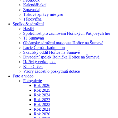
Facebook
Kalendář akcí
Zpravodaj
Tiskové zprávy městysu
Tělocvična
Spolky & sdružení
Hasiči
Společnost pro zachování Hořických Pašijových her
TJ Šumavan
Občanské sdružení masopust Hořice na Šumavě
Lucie Černá - badminton
Skautský oddíl Hořice na Šumavě
Divadelní spolek Rolnička Hořice na Šumavě.
Hořický cvrkot, o.s.
Klub Crček
Vzory žádostí o poskytnutí dotace
Foto a video
Fotogalerie
Rok 2026
Rok 2025
Rok 2024
Rok 2023
Rok 2022
Rok 2021
Rok 2020