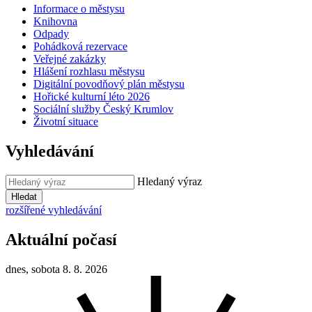
Informace o městysu
Knihovna
Odpady
Pohádková rezervace
Veřejné zakázky
Hlášení rozhlasu městysu
Digitální povodňový plán městysu
Hořické kulturní léto 2026
Sociální služby Český Krumlov
Životní situace
Vyhledávání
Hledaný výraz
Hledat
rozšířené vyhledávání
Aktuální počasí
dnes, sobota 8. 8. 2026