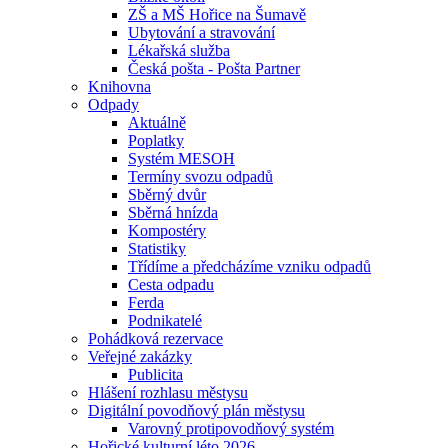
ZŠ a MŠ Hořice na Šumavě
Ubytování a stravování
Lékařská služba
Česká pošta - Pošta Partner
Knihovna
Odpady
Aktuálně
Poplatky
Systém MESOH
Termíny svozu odpadů
Sběrný dvůr
Sběrná hnízda
Kompostéry
Statistiky
Třídíme a předcházíme vzniku odpadů
Cesta odpadu
Ferda
Podnikatelé
Pohádková rezervace
Veřejné zakázky
Publicita
Hlášení rozhlasu městysu
Digitální povodňový plán městysu
Varovný protipovodňový systém
Hořické kulturní léto 2026