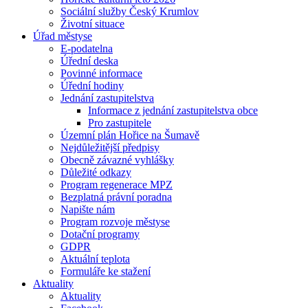
Sociální služby Český Krumlov
Životní situace
Úřad městyse
E-podatelna
Úřední deska
Povinné informace
Úřední hodiny
Jednání zastupitelstva
Informace z jednání zastupitelstva obce
Pro zastupitele
Územní plán Hořice na Šumavě
Nejdůležitější předpisy
Obecně závazné vyhlášky
Důležité odkazy
Program regenerace MPZ
Bezplatná právní poradna
Napište nám
Program rozvoje městyse
Dotační programy
GDPR
Aktuální teplota
Formuláře ke stažení
Aktuality
Aktuality