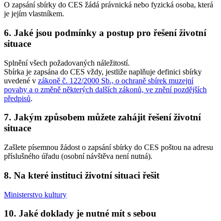
O zapsání sbírky do CES žádá právnická nebo fyzická osoba, která
je jejím vlastníkem.
6. Jaké jsou podmínky a postup pro řešení životní
situace
Splnění všech požadovaných náležitostí.
Sbírka je zapsána do CES vždy, jestliže naplňuje definici sbírky
uvedené v
zákoně č. 122/2000 Sb., o ochraně sbírek muzejní
povahy a o změně některých dalších zákonů, ve znění pozdějších
předpisů
.
7. Jakým způsobem můžete zahájit řešení životní
situace
Zašlete písemnou žádost o zapsání sbírky do CES poštou na adresu
příslušného úřadu (osobní návštěva není nutná).
8. Na které instituci životní situaci řešit
Ministerstvo kultury
10. Jaké doklady je nutné mít s sebou