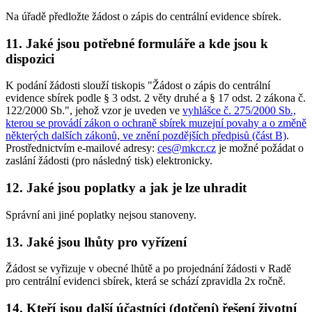
Na úřadě předložte žádost o zápis do centrální evidence sbírek.
11. Jaké jsou potřebné formuláře a kde jsou k
dispozici
K podání žádosti slouží tiskopis "Žádost o zápis do centrální
evidence sbírek podle § 3 odst. 2 věty druhé a § 17 odst. 2 zákona č.
122/2000 Sb.", jehož vzor je uveden ve
vyhlášce č. 275/2000 Sb.,
kterou se provádí zákon o ochraně sbírek muzejní povahy a o změně
některých dalších zákonů, ve znění pozdějších předpisů (část B)
.
Prostřednictvím e-mailové adresy:
ces@mkcr.cz
je možné požádat o
zaslání žádosti (pro následný tisk) elektronicky.
12. Jaké jsou poplatky a jak je lze uhradit
Správní ani jiné poplatky nejsou stanoveny.
13. Jaké jsou lhůty pro vyřízení
Žádost se vyřizuje v obecné lhůtě a po projednání žádosti v Radě
pro centrální evidenci sbírek, která se schází zpravidla 2x ročně.
14. Kteří jsou další účastníci (dotčení) řešení životní