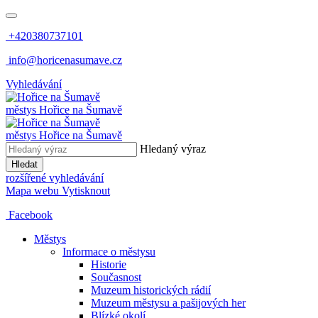
+420380737101
info@horicenasumave.cz
Vyhledávání
městys
Hořice na Šumavě
městys
Hořice na Šumavě
Hledaný výraz
Hledat
rozšířené vyhledávání
Mapa webu
Vytisknout
Facebook
Městys
Informace o městysu
Historie
Současnost
Muzeum historických rádií
Muzeum městysu a pašijových her
Blízké okolí