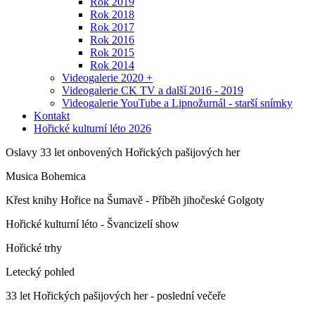
Rok 2019
Rok 2018
Rok 2017
Rok 2016
Rok 2015
Rok 2014
Videogalerie 2020 +
Videogalerie CK TV a další 2016 - 2019
Videogalerie YouTube a Lipnožurnál - starší snímky
Kontakt
Hořické kulturní léto 2026
Oslavy 33 let onbovených Hořických pašijových her
Musica Bohemica
Křest knihy Hořice na Šumavě - Příběh jihočeské Golgoty
Hořické kulturní léto - Švancizelí show
Hořické trhy
Letecký pohled
33 let Hořických pašijových her - poslední večeře