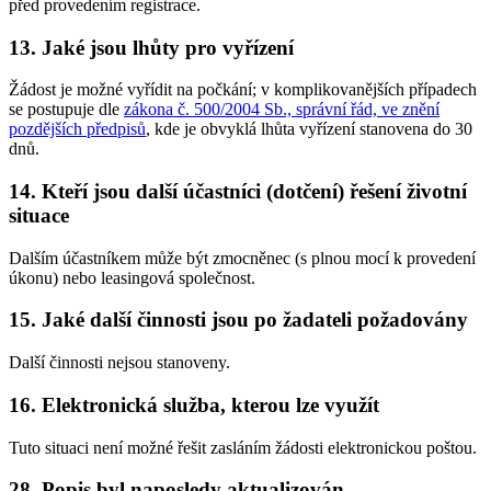
před provedením registrace.
13. Jaké jsou lhůty pro vyřízení
Žádost je možné vyřídit na počkání; v komplikovanějších případech
se postupuje dle
zákona č. 500/2004 Sb., správní řád, ve znění
pozdějších předpisů
, kde je obvyklá lhůta vyřízení stanovena do 30
dnů.
14. Kteří jsou další účastníci (dotčení) řešení životní
situace
Dalším účastníkem může být zmocněnec (s plnou mocí k provedení
úkonu) nebo leasingová společnost.
15. Jaké další činnosti jsou po žadateli požadovány
Další činnosti nejsou stanoveny.
16. Elektronická služba, kterou lze využít
Tuto situaci není možné řešit zasláním žádosti elektronickou poštou.
28. Popis byl naposledy aktualizován