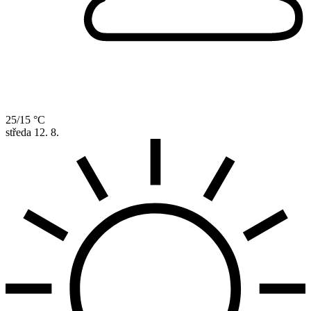
25/15 °C
středa
12. 8.