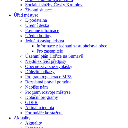
Sociální služby Český Krumlov
Životní situace
Úřad městyse
E-podatelna
Úřední deska
Povinné informace
Úřední hodiny
Jednání zastupitelstva
Informace z jednání zastupitelstva obce
Pro zastupitele
Územní plán Hořice na Šumavě
Nejdůležitější předpisy
Obecně závazné vyhlášky
Důležité odkazy
Program regenerace MPZ
Bezplatná právní poradna
Napište nám
Program rozvoje městyse
Dotační programy
GDPR
Aktuální teplota
Formuláře ke stažení
Aktuality
Aktuality