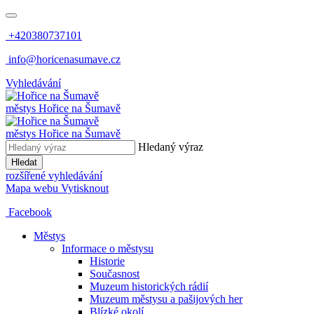
+420380737101
info@horicenasumave.cz
Vyhledávání
městys
Hořice na Šumavě
městys
Hořice na Šumavě
Hledaný výraz
Hledat
rozšířené vyhledávání
Mapa webu
Vytisknout
Facebook
Městys
Informace o městysu
Historie
Současnost
Muzeum historických rádií
Muzeum městysu a pašijových her
Blízké okolí