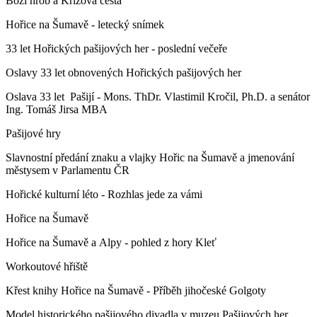
Boží hrob a Křížová cesta
Hořice na Šumavě - letecký snímek
33 let Hořických pašijových her - poslední večeře
Oslavy 33 let obnovených Hořických pašijových her
Oslava 33 let Pašijí - Mons. ThDr. Vlastimil Kročil, Ph.D. a senátor
Ing. Tomáš Jirsa MBA
Pašijové hry
Slavnostní předání znaku a vlajky Hořic na Šumavě a jmenování
městysem v Parlamentu ČR
Hořické kulturní léto - Rozhlas jede za vámi
Hořice na Šumavě
Hořice na Šumavě a Alpy - pohled z hory Kleť
Workoutové hřiště
Křest knihy Hořice na Šumavě - Příběh jihočeské Golgoty
Model historického pašijového divadla v muzeu Pašijových her