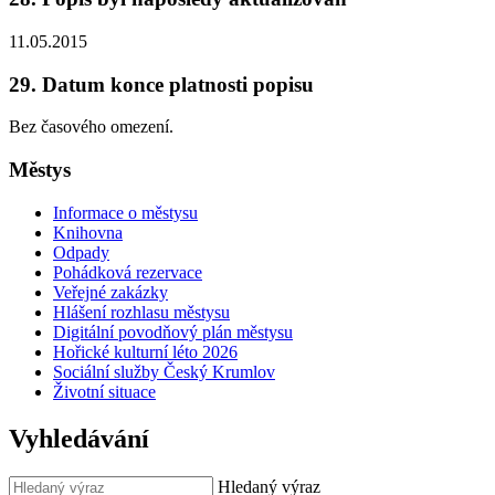
11.05.2015
29. Datum konce platnosti popisu
Bez časového omezení.
Městys
Informace o městysu
Knihovna
Odpady
Pohádková rezervace
Veřejné zakázky
Hlášení rozhlasu městysu
Digitální povodňový plán městysu
Hořické kulturní léto 2026
Sociální služby Český Krumlov
Životní situace
Vyhledávání
Hledaný výraz