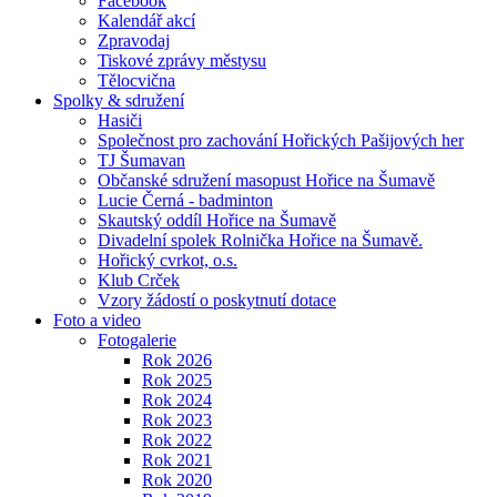
Facebook
Kalendář akcí
Zpravodaj
Tiskové zprávy městysu
Tělocvična
Spolky & sdružení
Hasiči
Společnost pro zachování Hořických Pašijových her
TJ Šumavan
Občanské sdružení masopust Hořice na Šumavě
Lucie Černá - badminton
Skautský oddíl Hořice na Šumavě
Divadelní spolek Rolnička Hořice na Šumavě.
Hořický cvrkot, o.s.
Klub Crček
Vzory žádostí o poskytnutí dotace
Foto a video
Fotogalerie
Rok 2026
Rok 2025
Rok 2024
Rok 2023
Rok 2022
Rok 2021
Rok 2020