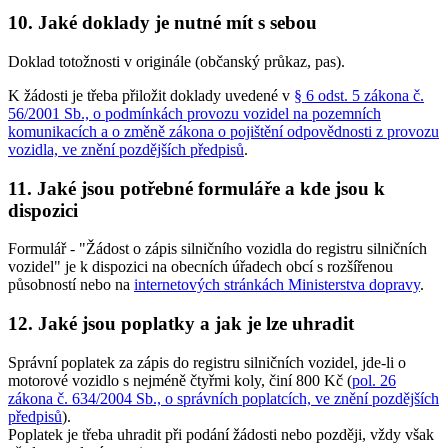
10. Jaké doklady je nutné mít s sebou
Doklad totožnosti v originále (občanský průkaz, pas).
K žádosti je třeba přiložit doklady uvedené v
§ 6 odst. 5 zákona č.
56/2001 Sb., o podmínkách provozu vozidel na pozemních
komunikacích a o změně zákona o pojištění odpovědnosti z provozu
vozidla, ve znění pozdějších předpisů
.
11. Jaké jsou potřebné formuláře a kde jsou k
dispozici
Formulář - "Žádost o zápis silničního vozidla do registru silničních
vozidel" je k dispozici na obecních úřadech obcí s rozšířenou
působností nebo na
internetových stránkách Ministerstva dopravy
.
12. Jaké jsou poplatky a jak je lze uhradit
Správní poplatek za zápis do registru silničních vozidel, jde-li o
motorové vozidlo s nejméně čtyřmi koly, činí
800 Kč
(
pol. 26
zákona č. 634/2004 Sb., o správních poplatcích, ve znění pozdějších
předpisů
).
Poplatek je třeba uhradit při podání žádosti nebo později, vždy však