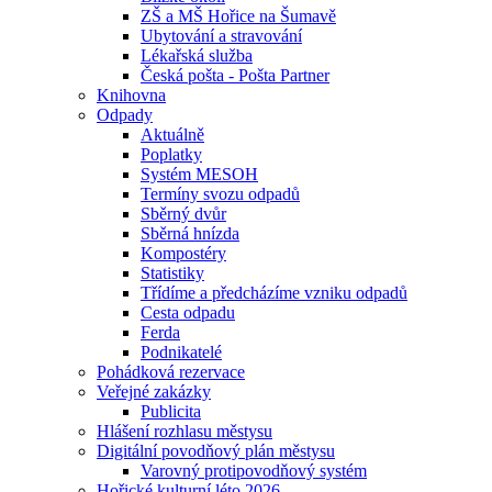
ZŠ a MŠ Hořice na Šumavě
Ubytování a stravování
Lékařská služba
Česká pošta - Pošta Partner
Knihovna
Odpady
Aktuálně
Poplatky
Systém MESOH
Termíny svozu odpadů
Sběrný dvůr
Sběrná hnízda
Kompostéry
Statistiky
Třídíme a předcházíme vzniku odpadů
Cesta odpadu
Ferda
Podnikatelé
Pohádková rezervace
Veřejné zakázky
Publicita
Hlášení rozhlasu městysu
Digitální povodňový plán městysu
Varovný protipovodňový systém
Hořické kulturní léto 2026