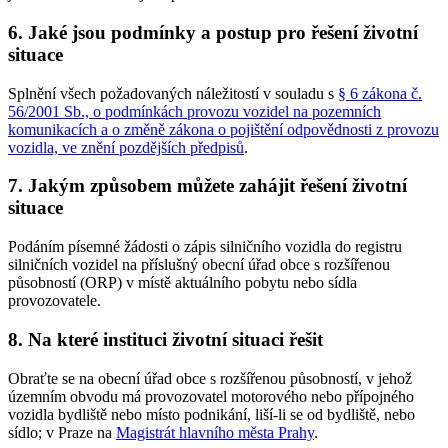
6. Jaké jsou podmínky a postup pro řešení životní
situace
Splnění všech požadovaných náležitostí v souladu s
§ 6 zákona č.
56/2001 Sb., o podmínkách provozu vozidel na pozemních
komunikacích a o změně zákona o pojištění odpovědnosti z provozu
vozidla, ve znění pozdějších předpisů
.
7. Jakým způsobem můžete zahájit řešení životní
situace
Podáním písemné žádosti o zápis silničního vozidla do registru
silničních vozidel na příslušný obecní úřad obce s rozšířenou
působností (ORP) v místě aktuálního pobytu nebo sídla
provozovatele.
8. Na které instituci životní situaci řešit
Obraťte se na obecní úřad obce s rozšířenou působností, v jehož
územním obvodu má provozovatel motorového nebo přípojného
vozidla bydliště nebo místo podnikání, liší-li se od bydliště, nebo
sídlo; v Praze na
Magistrát hlavního města Prahy
.