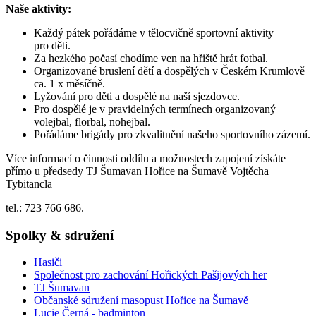
Naše aktivity:
Každý pátek pořádáme v tělocvičně sportovní aktivity
pro děti.
Za hezkého počasí chodíme ven na hřiště hrát fotbal.
Organizované bruslení dětí a dospělých v Českém Krumlově
ca. 1 x měsíčně.
Lyžování pro děti a dospělé na naší sjezdovce.
Pro dospělé je v pravidelných termínech organizovaný
volejbal, florbal, nohejbal.
Pořádáme brigády pro zkvalitnění našeho sportovního zázemí.
Více informací o činnosti oddílu a možnostech zapojení získáte
přímo u předsedy TJ Šumavan Hořice na Šumavě Vojtěcha
Tybitancla
tel.: 723 766 686.
Spolky & sdružení
Hasiči
Společnost pro zachování Hořických Pašijových her
TJ Šumavan
Občanské sdružení masopust Hořice na Šumavě
Lucie Černá - badminton