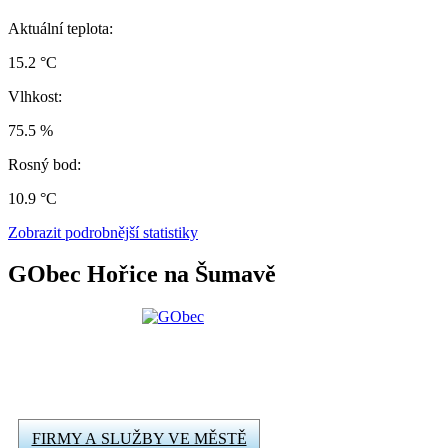
Aktuální teplota:
15.2 °C
Vlhkost:
75.5 %
Rosný bod:
10.9 °C
Zobrazit podrobnější statistiky
GObec Hořice na Šumavě
FIRMY A SLUŽBY VE MĚSTĚ