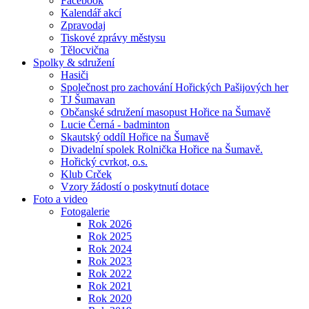
Facebook
Kalendář akcí
Zpravodaj
Tiskové zprávy městysu
Tělocvična
Spolky & sdružení
Hasiči
Společnost pro zachování Hořických Pašijových her
TJ Šumavan
Občanské sdružení masopust Hořice na Šumavě
Lucie Černá - badminton
Skautský oddíl Hořice na Šumavě
Divadelní spolek Rolnička Hořice na Šumavě.
Hořický cvrkot, o.s.
Klub Crček
Vzory žádostí o poskytnutí dotace
Foto a video
Fotogalerie
Rok 2026
Rok 2025
Rok 2024
Rok 2023
Rok 2022
Rok 2021
Rok 2020