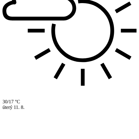
30/17 °C
úterý
11. 8.