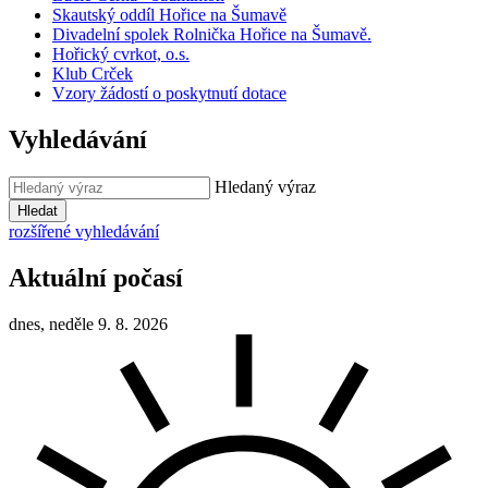
Skautský oddíl Hořice na Šumavě
Divadelní spolek Rolnička Hořice na Šumavě.
Hořický cvrkot, o.s.
Klub Crček
Vzory žádostí o poskytnutí dotace
Vyhledávání
Hledaný výraz
Hledat
rozšířené vyhledávání
Aktuální počasí
dnes, neděle 9. 8. 2026