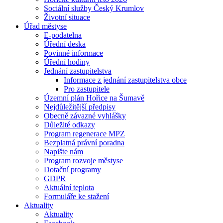
Sociální služby Český Krumlov
Životní situace
Úřad městyse
E-podatelna
Úřední deska
Povinné informace
Úřední hodiny
Jednání zastupitelstva
Informace z jednání zastupitelstva obce
Pro zastupitele
Územní plán Hořice na Šumavě
Nejdůležitější předpisy
Obecně závazné vyhlášky
Důležité odkazy
Program regenerace MPZ
Bezplatná právní poradna
Napište nám
Program rozvoje městyse
Dotační programy
GDPR
Aktuální teplota
Formuláře ke stažení
Aktuality
Aktuality