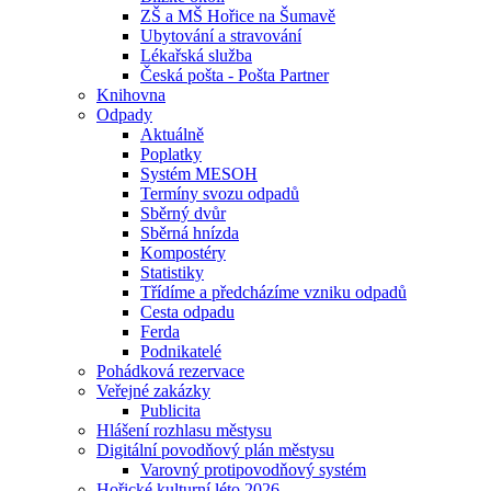
ZŠ a MŠ Hořice na Šumavě
Ubytování a stravování
Lékařská služba
Česká pošta - Pošta Partner
Knihovna
Odpady
Aktuálně
Poplatky
Systém MESOH
Termíny svozu odpadů
Sběrný dvůr
Sběrná hnízda
Kompostéry
Statistiky
Třídíme a předcházíme vzniku odpadů
Cesta odpadu
Ferda
Podnikatelé
Pohádková rezervace
Veřejné zakázky
Publicita
Hlášení rozhlasu městysu
Digitální povodňový plán městysu
Varovný protipovodňový systém
Hořické kulturní léto 2026