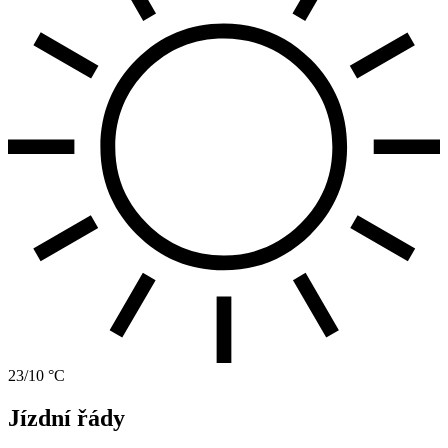
23/10 °C
Jízdní řády