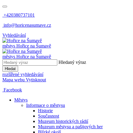
+420380737101
info@horicenasumave.cz
Vyhledávání
městys
Hořice na Šumavě
městys
Hořice na Šumavě
Hledaný výraz
Hledat
rozšířené vyhledávání
Mapa webu
Vytisknout
Facebook
Městys
Informace o městysu
Historie
Současnost
Muzeum historických rádií
Muzeum městysu a pašijových her
Blízké okolí