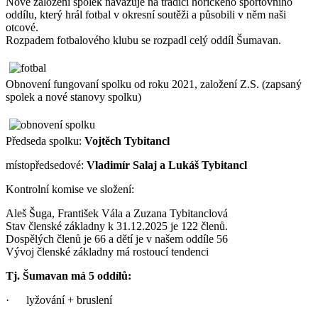
Nově založení spolek navazuje na tradici hořického sportovního
oddílu, který hrál fotbal v okresní soutěži a působili v něm naši
otcové.
Rozpadem fotbalového klubu se rozpadl celý oddíl Šumavan.
Obnovení fungovaní spolku od roku 2021, založení Z.S. (zapsaný
spolek a nové stanovy spolku)
Předseda spolku:
Vojtěch Tybitancl
místopředsedové:
Vladimír Salaj a Lukáš Tybitancl
Kontrolní komise ve složení:
Aleš Šuga, František Vála a Zuzana Tybitanclová
Stav členské základny k 31.12.2025 je 122 členů.
Dospělých členů je 66 a dětí je v našem oddíle 56
Vývoj členské základny má rostoucí tendenci
Tj. Šumavan má 5 oddílů:
· lyžování + bruslení