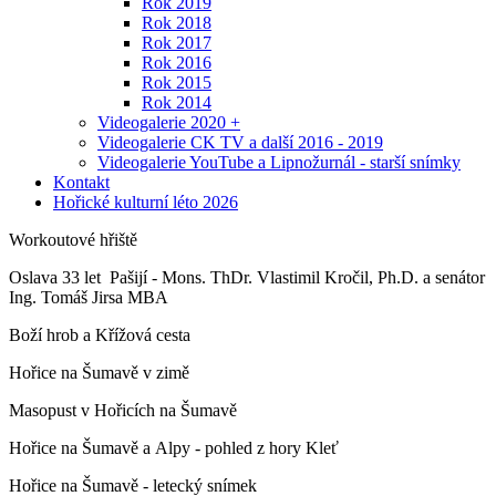
Rok 2019
Rok 2018
Rok 2017
Rok 2016
Rok 2015
Rok 2014
Videogalerie 2020 +
Videogalerie CK TV a další 2016 - 2019
Videogalerie YouTube a Lipnožurnál - starší snímky
Kontakt
Hořické kulturní léto 2026
Workoutové hřiště
Oslava 33 let Pašijí - Mons. ThDr. Vlastimil Kročil, Ph.D. a senátor
Ing. Tomáš Jirsa MBA
Boží hrob a Křížová cesta
Hořice na Šumavě v zimě
Masopust v Hořicích na Šumavě
Hořice na Šumavě a Alpy - pohled z hory Kleť
Hořice na Šumavě - letecký snímek