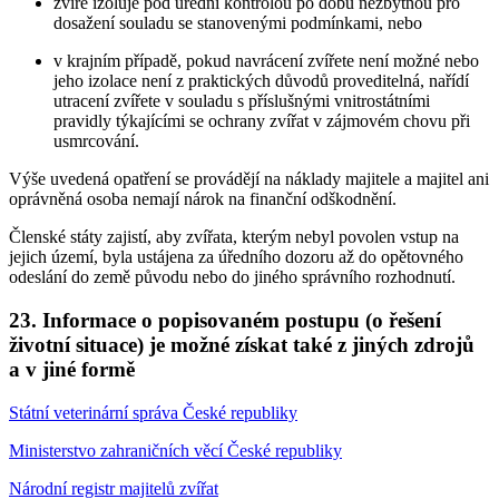
zvíře izoluje pod úřední kontrolou po dobu nezbytnou pro
dosažení souladu se stanovenými podmínkami, nebo
v krajním případě, pokud navrácení zvířete není možné nebo
jeho izolace není z praktických důvodů proveditelná, nařídí
utracení zvířete v souladu s příslušnými vnitrostátními
pravidly týkajícími se ochrany zvířat v zájmovém chovu při
usmrcování.
Výše uvedená opatření se provádějí na náklady majitele a majitel ani
oprávněná osoba nemají nárok na finanční odškodnění.
Členské státy zajistí, aby zvířata, kterým nebyl povolen vstup na
jejich území, byla ustájena za úředního dozoru až do opětovného
odeslání do země původu nebo do jiného správního rozhodnutí.
23. Informace o popisovaném postupu (o řešení
životní situace) je možné získat také z jiných zdrojů
a v jiné formě
Státní veterinární správa České republiky
Ministerstvo zahraničních věcí České republiky
Národní registr majitelů zvířat