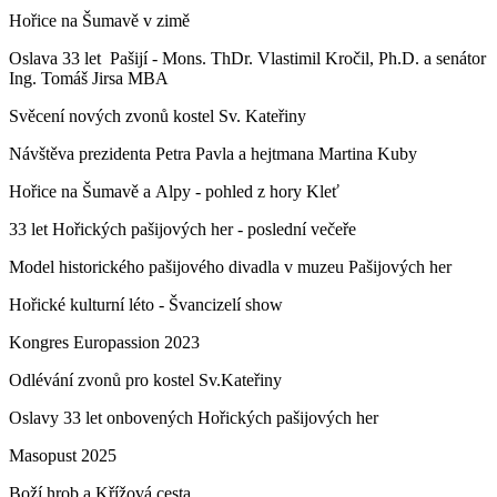
Hořice na Šumavě v zimě
Oslava 33 let Pašijí - Mons. ThDr. Vlastimil Kročil, Ph.D. a senátor
Ing. Tomáš Jirsa MBA
Svěcení nových zvonů kostel Sv. Kateřiny
Návštěva prezidenta Petra Pavla a hejtmana Martina Kuby
Hořice na Šumavě a Alpy - pohled z hory Kleť
33 let Hořických pašijových her - poslední večeře
Model historického pašijového divadla v muzeu Pašijových her
Hořické kulturní léto - Švancizelí show
Kongres Europassion 2023
Odlévání zvonů pro kostel Sv.Kateřiny
Oslavy 33 let onbovených Hořických pašijových her
Masopust 2025
Boží hrob a Křížová cesta