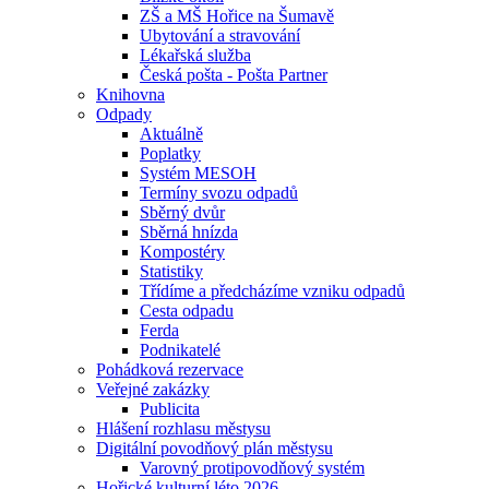
ZŠ a MŠ Hořice na Šumavě
Ubytování a stravování
Lékařská služba
Česká pošta - Pošta Partner
Knihovna
Odpady
Aktuálně
Poplatky
Systém MESOH
Termíny svozu odpadů
Sběrný dvůr
Sběrná hnízda
Kompostéry
Statistiky
Třídíme a předcházíme vzniku odpadů
Cesta odpadu
Ferda
Podnikatelé
Pohádková rezervace
Veřejné zakázky
Publicita
Hlášení rozhlasu městysu
Digitální povodňový plán městysu
Varovný protipovodňový systém
Hořické kulturní léto 2026