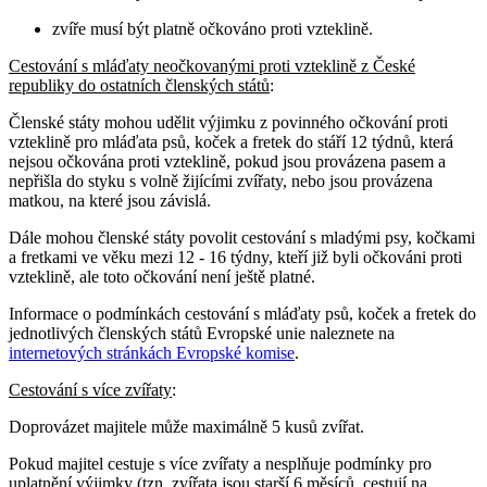
zvíře musí být platně očkováno proti vzteklině.
Cestování s mláďaty neočkovanými proti vzteklině z České
republiky do ostatních členských států
:
Členské státy mohou udělit výjimku z povinného očkování proti
vzteklině pro mláďata psů, koček a fretek do stáří 12 týdnů, která
nejsou očkována proti vzteklině, pokud jsou provázena pasem a
nepřišla do styku s volně žijícími zvířaty, nebo jsou provázena
matkou, na které jsou závislá.
Dále mohou členské státy povolit cestování s mladými psy, kočkami
a fretkami ve věku mezi 12 - 16 týdny, kteří již byli očkováni proti
vzteklině, ale toto očkování není ještě platné.
Informace o podmínkách cestování s mláďaty psů, koček a fretek do
jednotlivých členských států Evropské unie naleznete na
internetových stránkách Evropské komise
.
Cestování s více zvířaty
:
Doprovázet majitele může maximálně 5 kusů zvířat.
Pokud majitel cestuje s více zvířaty a nesplňuje podmínky pro
uplatnění výjimky (tzn. zvířata jsou starší 6 měsíců, cestují na