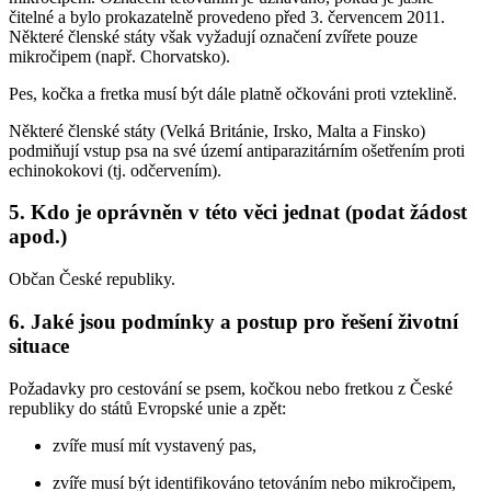
čitelné a bylo prokazatelně provedeno před 3. červencem 2011.
Některé členské státy však vyžadují označení zvířete pouze
mikročipem (např. Chorvatsko).
Pes, kočka a fretka musí být dále platně očkováni proti vzteklině.
Některé členské státy (Velká Británie, Irsko, Malta a Finsko)
podmiňují vstup psa na své území antiparazitárním ošetřením proti
echinokokovi (tj. odčervením).
5. Kdo je oprávněn v této věci jednat (podat žádost
apod.)
Občan České republiky.
6. Jaké jsou podmínky a postup pro řešení životní
situace
Požadavky pro cestování se psem, kočkou nebo fretkou z České
republiky do států Evropské unie a zpět:
zvíře musí mít vystavený pas,
zvíře musí být identifikováno tetováním nebo mikročipem,