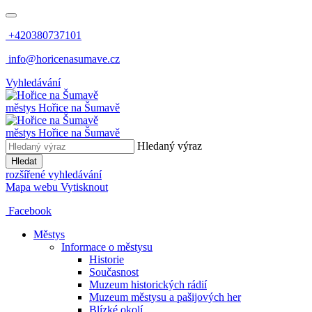
+420380737101
info@horicenasumave.cz
Vyhledávání
městys
Hořice na Šumavě
městys
Hořice na Šumavě
Hledaný výraz
Hledat
rozšířené vyhledávání
Mapa webu
Vytisknout
Facebook
Městys
Informace o městysu
Historie
Současnost
Muzeum historických rádií
Muzeum městysu a pašijových her
Blízké okolí