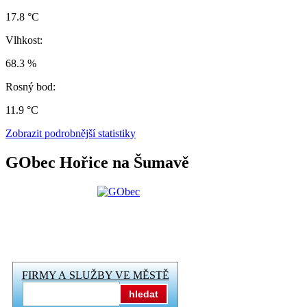
17.8 °C
Vlhkost:
68.3 %
Rosný bod:
11.9 °C
Zobrazit podrobnější statistiky
GObec Hořice na Šumavě
FIRMY A SLUŽBY VE MĚSTĚ
hledat