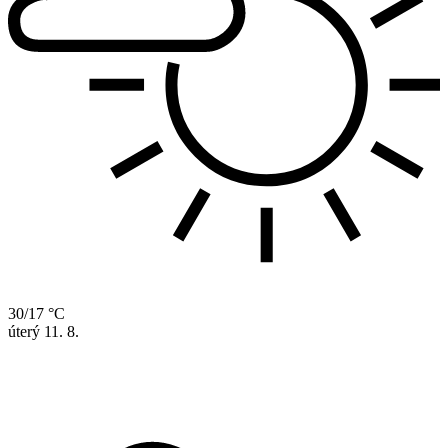
30/17 °C
úterý
11. 8.