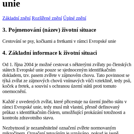
unie
Základní znění
Rozšířené znění
Úplné znění
3. Pojmenování (název) životní situace
Cestování se psy, kočkami a fretkami v rámci Evropské unie
4. Základní informace k životní situaci
Od 1. října 2004 je možné cestovat s některými zvířaty po členských
státech Evropské unie pouze se sjednoceným identifikačním
dokladem, tzv. pasem zvířete v zájmovém chovu. Tato povinnost se
týká zvířat ze zájmových chovů vnímavých vůči vzteklině, tedy psů,
koček a fretek, a souvisí s ochranou území států proti tomuto
onemocnění.
Každé z uvedených zvířat, které přicestuje na území jiného státu v
rámci Evropské unie, tedy musí mít vlastní, přesně definovaný
průkaz s identifikačním číslem, umožňující prokázání totožnosti a
kontrolu zdravotního stavu.
Nezbytností je nezaměnitelné označení zvířete normovaným
mikročipem. Označení tetováním je uznáváno, pokud je jasně