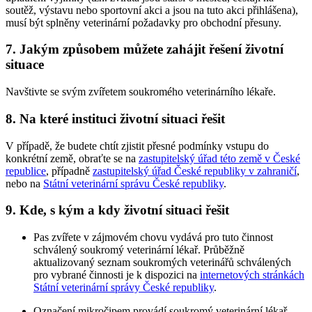
soutěž, výstavu nebo sportovní akci a jsou na tuto akci přihlášena),
musí být splněny veterinární požadavky pro obchodní přesuny.
7. Jakým způsobem můžete zahájit řešení životní
situace
Navštivte se svým zvířetem soukromého veterinárního lékaře.
8. Na které instituci životní situaci řešit
V případě, že budete chtít zjistit přesné podmínky vstupu do
konkrétní země, obraťte se na
zastupitelský úřad této země v České
republice
, případně
zastupitelský úřad České republiky v zahraničí
,
nebo na
Státní veterinární správu České republiky
.
9. Kde, s kým a kdy životní situaci řešit
Pas zvířete v zájmovém chovu vydává pro tuto činnost
schválený soukromý veterinární lékař. Průběžně
aktualizovaný seznam soukromých veterinářů schválených
pro vybrané činnosti je k dispozici na
internetových stránkách
Státní veterinární správy České republiky
.
Označení mikročipem provádí soukromý veterinární lékař.