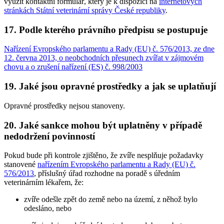
využít kontaktní formulář, který je k dispozici na
internetových
stránkách Státní veterinární správy České republiky
.
17. Podle kterého právního předpisu se postupuje
Nařízení Evropského parlamentu a Rady (EU) č. 576/2013, ze dne
12. června 2013, o neobchodních přesunech zvířat v zájmovém
chovu a o zrušení nařízení (ES) č. 998/2003
19. Jaké jsou opravné prostředky a jak se uplatňují
Opravné prostředky nejsou stanoveny.
20. Jaké sankce mohou být uplatněny v případě
nedodržení povinností
Pokud bude při kontrole zjištěno, že zvíře nesplňuje požadavky
stanovené
nařízením Evropského parlamentu a Rady (EU) č.
576/2013
, příslušný úřad rozhodne na poradě s úředním
veterinárním lékařem, že:
zvíře odešle zpět do země nebo na území, z něhož bylo
odesláno, nebo