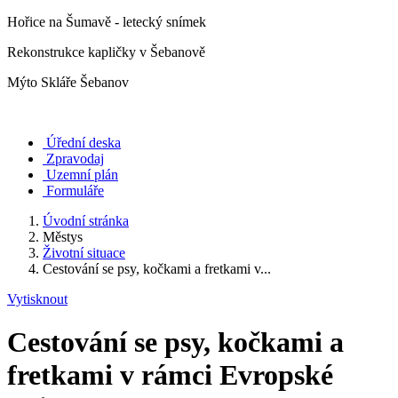
Hořice na Šumavě - letecký snímek
Rekonstrukce kapličky v Šebanově
Mýto Skláře Šebanov
Úřední deska
Zpravodaj
Uzemní plán
Formuláře
Úvodní stránka
Městys
Životní situace
Cestování se psy, kočkami a fretkami v...
Vytisknout
Cestování se psy, kočkami a
fretkami v rámci Evropské