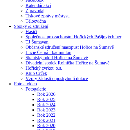
Facebook
Kalendář akcí
Zpravodaj
Tiskové zprávy městysu
Tělocvična
Spolky & sdružení
Hasiči
Společnost pro zachování Hořických Pašijových her
TJ Šumavan
Občanské sdružení masopust Hořice na Šumavě
Lucie Černá - badminton
Skautský oddíl Hořice na Šumavě
Divadelní spolek Rolnička Hořice na Šumavě.
Hořický cvrkot, o.s.
Klub Crček
Vzory žádostí o poskytnutí dotace
Foto a video
Fotogalerie
Rok 2026
Rok 2025
Rok 2024
Rok 2023
Rok 2022
Rok 2021
Rok 2020