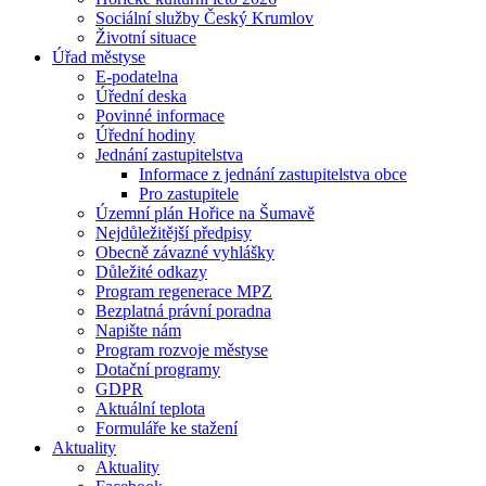
Sociální služby Český Krumlov
Životní situace
Úřad městyse
E-podatelna
Úřední deska
Povinné informace
Úřední hodiny
Jednání zastupitelstva
Informace z jednání zastupitelstva obce
Pro zastupitele
Územní plán Hořice na Šumavě
Nejdůležitější předpisy
Obecně závazné vyhlášky
Důležité odkazy
Program regenerace MPZ
Bezplatná právní poradna
Napište nám
Program rozvoje městyse
Dotační programy
GDPR
Aktuální teplota
Formuláře ke stažení
Aktuality
Aktuality