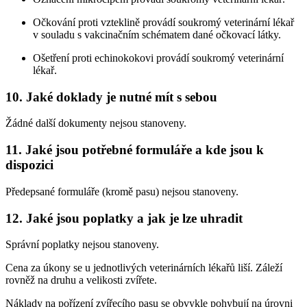
Očkování proti vzteklině provádí soukromý veterinární lékař
v souladu s vakcinačním schématem dané očkovací látky.
Ošetření proti echinokokovi provádí soukromý veterinární
lékař.
10. Jaké doklady je nutné mít s sebou
Žádné další dokumenty nejsou stanoveny.
11. Jaké jsou potřebné formuláře a kde jsou k
dispozici
Předepsané formuláře (kromě pasu) nejsou stanoveny.
12. Jaké jsou poplatky a jak je lze uhradit
Správní poplatky nejsou stanoveny.
Cena za úkony se u jednotlivých veterinárních lékařů liší. Záleží
rovněž na druhu a velikosti zvířete.
Náklady na pořízení zvířecího pasu se obvykle pohybují na úrovni