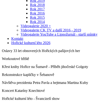
Rok 2019
Rok 2018
Rok 2017
Rok 2016
Rok 2015
Rok 2014
Videogalerie 2020 +
Videogalerie CK TV a další 2016 - 2019
Videogalerie YouTube a Lipnožurnál - starší snímky
Kontakt
Hořické kulturní léto 2026
Oslavy 33 let obnovených Hořických pašijových her
Workoutové hřiště
Křest knihy Hořice na Šumavě - Příběh jihočeské Golgoty
Rekonstrukce kapličky v Šebanově
Návštěva prezidenta Petra Pavla a hejtmana Martina Kuby
Koncert Kataríny Knechtové
Hořické kulturní léto - Švancizelí show