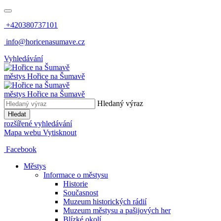
+420380737101
info@horicenasumave.cz
Vyhledávání
městys
Hořice na Šumavě
městys
Hořice na Šumavě
Hledaný výraz
Hledat
rozšířené vyhledávání
Mapa webu
Vytisknout
Facebook
Městys
Informace o městysu
Historie
Současnost
Muzeum historických rádií
Muzeum městysu a pašijových her
Blízké okolí