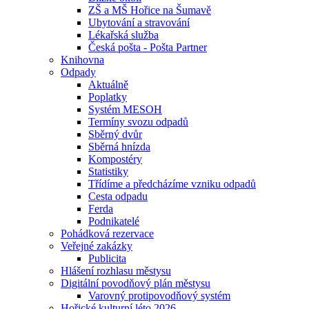
ZŠ a MŠ Hořice na Šumavě
Ubytování a stravování
Lékařská služba
Česká pošta - Pošta Partner
Knihovna
Odpady
Aktuálně
Poplatky
Systém MESOH
Termíny svozu odpadů
Sběrný dvůr
Sběrná hnízda
Kompostéry
Statistiky
Třídíme a předcházíme vzniku odpadů
Cesta odpadu
Ferda
Podnikatelé
Pohádková rezervace
Veřejné zakázky
Publicita
Hlášení rozhlasu městysu
Digitální povodňový plán městysu
Varovný protipovodňový systém
Hořické kulturní léto 2026