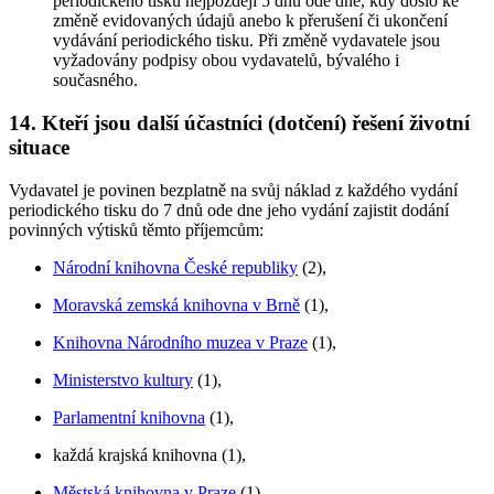
periodického tisku nejpozději 5 dnů ode dne, kdy došlo ke
změně evidovaných údajů anebo k přerušení či ukončení
vydávání periodického tisku. Při změně vydavatele jsou
vyžadovány podpisy obou vydavatelů, bývalého i
současného.
14. Kteří jsou další účastníci (dotčení) řešení životní
situace
Vydavatel je povinen bezplatně na svůj náklad z každého vydání
periodického tisku do 7 dnů ode dne jeho vydání zajistit dodání
povinných výtisků těmto příjemcům:
Národní knihovna České republiky
(2),
Moravská zemská knihovna v Brně
(1),
Knihovna Národního muzea v Praze
(1),
Ministerstvo kultury
(1),
Parlamentní knihovna
(1),
každá krajská knihovna (1),
Městská knihovna v Praze
(1),