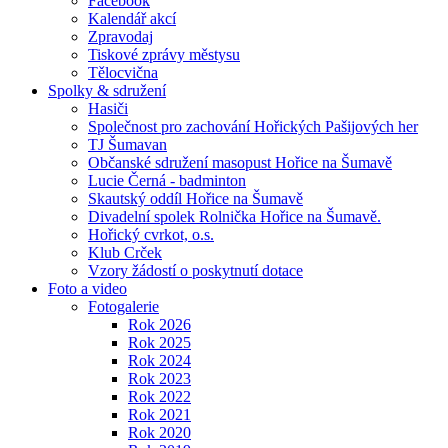
Facebook
Kalendář akcí
Zpravodaj
Tiskové zprávy městysu
Tělocvična
Spolky & sdružení
Hasiči
Společnost pro zachování Hořických Pašijových her
TJ Šumavan
Občanské sdružení masopust Hořice na Šumavě
Lucie Černá - badminton
Skautský oddíl Hořice na Šumavě
Divadelní spolek Rolnička Hořice na Šumavě.
Hořický cvrkot, o.s.
Klub Crček
Vzory žádostí o poskytnutí dotace
Foto a video
Fotogalerie
Rok 2026
Rok 2025
Rok 2024
Rok 2023
Rok 2022
Rok 2021
Rok 2020