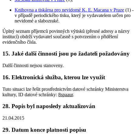
Knihovna a tiskárna pro nevidomé K. E. Macana v Praze
(1) -
v případě periodického tisku, který je vydavatelem určen pro
nevidomé a slabozraké.
Úplný seznam příjemců povinných výtisků (přesné adresy a názvy
institucí) obdrží vydavatel současně s potvrzením o přidělení
evidenčního čísla.
15. Jaké další činnosti jsou po žadateli požadovány
Další činnosti nejsou stanoveny.
16. Elektronická služba, kterou lze využít
Tuto situaci lze řešit prostřednictvím datové schránky Ministerstva
kultury, ID datové schránky:
8spaaur
.
28. Popis byl naposledy aktualizován
21.04.2015
29. Datum konce platnosti popisu