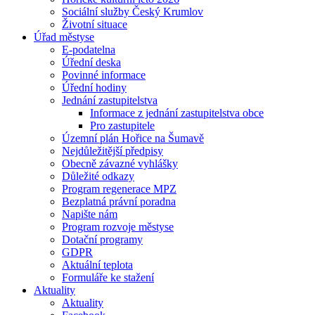
Sociální služby Český Krumlov
Životní situace
Úřad městyse
E-podatelna
Úřední deska
Povinné informace
Úřední hodiny
Jednání zastupitelstva
Informace z jednání zastupitelstva obce
Pro zastupitele
Územní plán Hořice na Šumavě
Nejdůležitější předpisy
Obecně závazné vyhlášky
Důležité odkazy
Program regenerace MPZ
Bezplatná právní poradna
Napište nám
Program rozvoje městyse
Dotační programy
GDPR
Aktuální teplota
Formuláře ke stažení
Aktuality
Aktuality