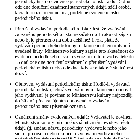
periodický tisk do evidence periodického tisku a do 15 dnů
ode dne doručení oznámení stanovených údajů sdělí osobě,
která toto oznámení učinila, přidělené evidenční číslo
periodického tisku.
Přerušení vydávání periodického tisku
: Jestliže vydávání
zapsaného periodického tisku nezačalo do 1 roku od zápisu
nebo bylo přerušeno na dobu delší než 1 rok, platí, že
vydávání periodického tisku bylo ukončeno dnem uplynutí
uvedené lhůty. Ministerstvo kultury zapíše tuto skutečnost do
evidence periodického tisku a vyrozumí o tom vydavatele do
15 dnů ode dne doručení oznámení o přerušení vydávání
periodického tisku nebo ode dne, kdy se o takové skutečnosti
dozví.
Obnovení vydávání periodického tisku
: Hodlá-li vydavatel
periodického tisku, jehož vydávání bylo ukončeno, obnovit
jeho vydávání, je povinen to Ministerstvu kultury nejpozději
do 30 dnů před zahájením obnoveného vydávání
periodického tisku písemně oznámit.
Oznámení změny evidovaných údajů
: Vydavatel je povinen
Ministerstvu kultury písemně oznámit změnu evidovaných
údajů (tj. změnu názvu, periodicity, vydavatele nebo jeho
sídla), přerušení nebo ukončení vydávání evidovaného