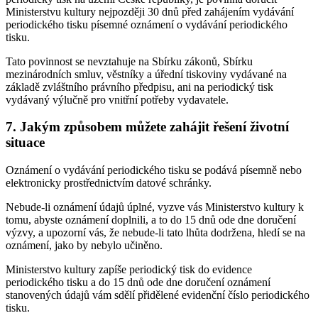
Ministerstvu kultury nejpozději 30 dnů před zahájením vydávání
periodického tisku písemné oznámení o vydávání periodického
tisku.
Tato povinnost se nevztahuje na Sbírku zákonů, Sbírku
mezinárodních smluv, věstníky a úřední tiskoviny vydávané na
základě zvláštního právního předpisu, ani na periodický tisk
vydávaný výlučně pro vnitřní potřeby vydavatele.
7. Jakým způsobem můžete zahájit řešení životní
situace
Oznámení o vydávání periodického tisku se podává písemně nebo
elektronicky prostřednictvím datové schránky.
Nebude-li oznámení údajů úplné, vyzve vás Ministerstvo kultury k
tomu, abyste oznámení doplnili, a to do 15 dnů ode dne doručení
výzvy, a upozorní vás, že nebude-li tato lhůta dodržena, hledí se na
oznámení, jako by nebylo učiněno.
Ministerstvo kultury zapíše periodický tisk do evidence
periodického tisku a do 15 dnů ode dne doručení oznámení
stanovených údajů vám sdělí přidělené evidenční číslo periodického
tisku.