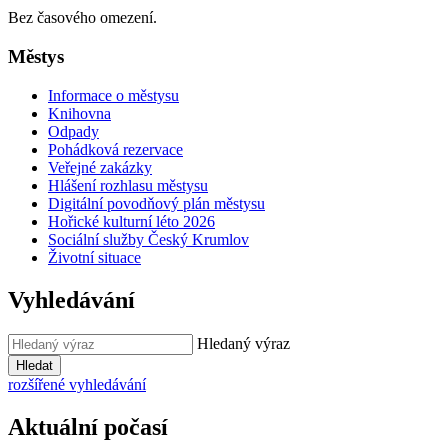
Bez časového omezení.
Městys
Informace o městysu
Knihovna
Odpady
Pohádková rezervace
Veřejné zakázky
Hlášení rozhlasu městysu
Digitální povodňový plán městysu
Hořické kulturní léto 2026
Sociální služby Český Krumlov
Životní situace
Vyhledávání
Hledaný výraz
Hledat
rozšířené vyhledávání
Aktuální počasí