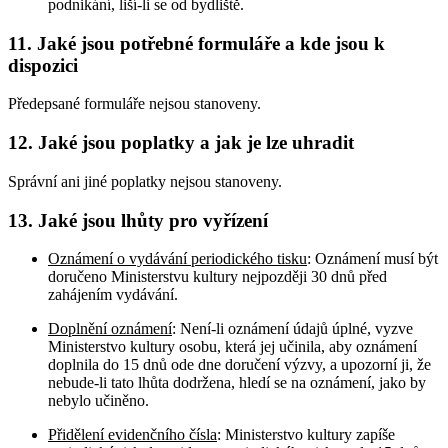
podnikání, liší-li se od bydliště.
11. Jaké jsou potřebné formuláře a kde jsou k
dispozici
Předepsané formuláře nejsou stanoveny.
12. Jaké jsou poplatky a jak je lze uhradit
Správní ani jiné poplatky nejsou stanoveny.
13. Jaké jsou lhůty pro vyřízení
Oznámení o vydávání periodického tisku
: Oznámení musí být
doručeno Ministerstvu kultury nejpozději 30 dnů před
zahájením vydávání.
Doplnění oznámení
: Není-li oznámení údajů úplné, vyzve
Ministerstvo kultury osobu, která jej učinila, aby oznámení
doplnila do 15 dnů ode dne doručení výzvy, a upozorní ji, že
nebude-li tato lhůta dodržena, hledí se na oznámení, jako by
nebylo učiněno.
Přidělení evidenčního čísla
: Ministerstvo kultury zapíše