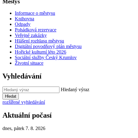
Městys
Informace o městysu
Knihovna
Odpady
Pohádková rezervace
Veřejné zakázky
Hlášení rozhlasu městysu
Digitální povodňový plán městysu
Hořické kulturní léto 2026
Sociální služby Český Krumlov
Životní situace
Vyhledávání
Hledaný výraz
Hledat
rozšířené vyhledávání
Aktuální počasí
dnes, pátek 7. 8. 2026