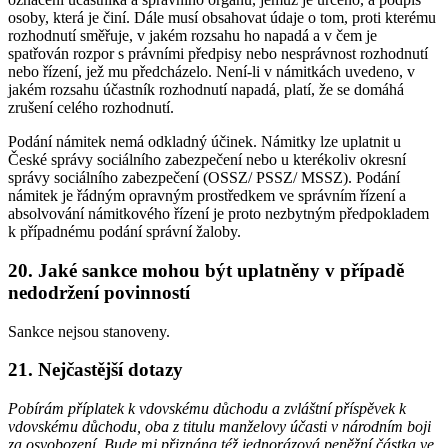
osoby, která je činí. Dále musí obsahovat údaje o tom, proti kterému
rozhodnutí směřuje, v jakém rozsahu ho napadá a v čem je
spatřován rozpor s právními předpisy nebo nesprávnost rozhodnutí
nebo řízení, jež mu předcházelo. Není-li v námitkách uvedeno, v
jakém rozsahu účastník rozhodnutí napadá, platí, že se domáhá
zrušení celého rozhodnutí.
Podání námitek nemá odkladný účinek. Námitky lze uplatnit u
České správy sociálního zabezpečení nebo u kterékoliv okresní
správy sociálního zabezpečení (OSSZ/ PSSZ/ MSSZ). Podání
námitek je řádným opravným prostředkem ve správním řízení a
absolvování námitkového řízení je proto nezbytným předpokladem
k případnému podání správní žaloby.
20. Jaké sankce mohou být uplatněny v případě
nedodržení povinností
Sankce nejsou stanoveny.
21. Nejčastější dotazy
Pobírám příplatek k vdovskému důchodu a zvláštní příspěvek k
vdovskému důchodu, oba z titulu manželovy účasti v národním boji
za osvobození. Bude mi přiznána též jednorázová peněžní částka ve