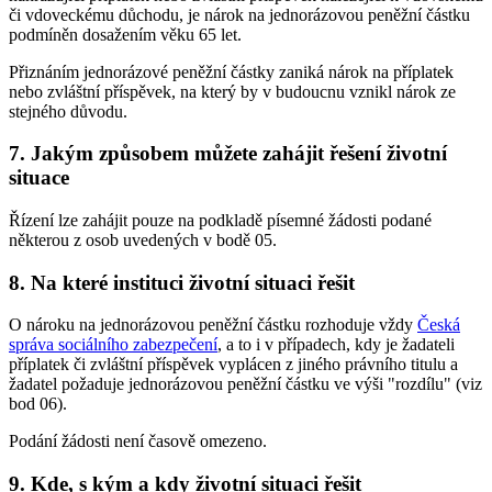
či vdoveckému důchodu, je nárok na jednorázovou peněžní částku
podmíněn dosažením věku 65 let.
Přiznáním jednorázové peněžní částky zaniká nárok na příplatek
nebo zvláštní příspěvek, na který by v budoucnu vznikl nárok ze
stejného důvodu.
7. Jakým způsobem můžete zahájit řešení životní
situace
Řízení lze zahájit pouze na podkladě písemné žádosti podané
některou z osob uvedených v bodě 05.
8. Na které instituci životní situaci řešit
O nároku na jednorázovou peněžní částku rozhoduje vždy
Česká
správa sociálního zabezpečení
, a to i v případech, kdy je žadateli
příplatek či zvláštní příspěvek vyplácen z jiného právního titulu a
žadatel požaduje jednorázovou peněžní částku ve výši "rozdílu" (viz
bod 06).
Podání žádosti není časově omezeno.
9. Kde, s kým a kdy životní situaci řešit