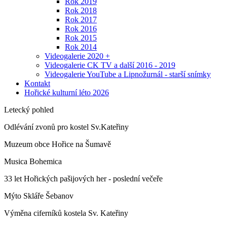
Rok 2019
Rok 2018
Rok 2017
Rok 2016
Rok 2015
Rok 2014
Videogalerie 2020 +
Videogalerie CK TV a další 2016 - 2019
Videogalerie YouTube a Lipnožurnál - starší snímky
Kontakt
Hořické kulturní léto 2026
Letecký pohled
Odlévání zvonů pro kostel Sv.Kateřiny
Muzeum obce Hořice na Šumavě
Musica Bohemica
33 let Hořických pašijových her - poslední večeře
Mýto Skláře Šebanov
Výměna ciferníků kostela Sv. Kateřiny