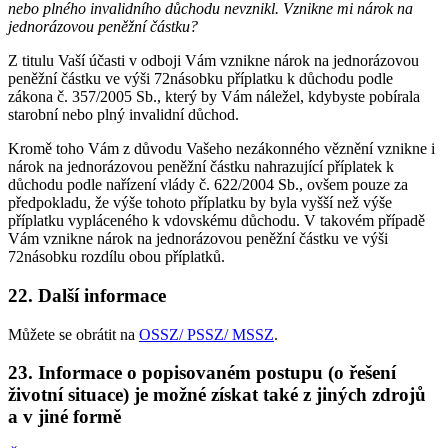
nebo plného invalidního důchodu nevznikl. Vznikne mi nárok na
jednorázovou peněžní částku?
Z titulu Vaší účasti v odboji Vám vznikne nárok na jednorázovou
peněžní částku ve výši 72násobku příplatku k důchodu podle
zákona č. 357/2005 Sb., který by Vám náležel, kdybyste pobírala
starobní nebo plný invalidní důchod.
Kromě toho Vám z důvodu Vašeho nezákonného věznění vznikne i
nárok na jednorázovou peněžní částku nahrazující příplatek k
důchodu podle nařízení vlády č. 622/2004 Sb., ovšem pouze za
předpokladu, že výše tohoto příplatku by byla vyšší než výše
příplatku vypláceného k vdovskému důchodu. V takovém případě
Vám vznikne nárok na jednorázovou peněžní částku ve výši
72násobku rozdílu obou příplatků.
22. Další informace
Můžete se obrátit na
OSSZ/ PSSZ/ MSSZ
.
23. Informace o popisovaném postupu (o řešení
životní situace) je možné získat také z jiných zdrojů
a v jiné formě