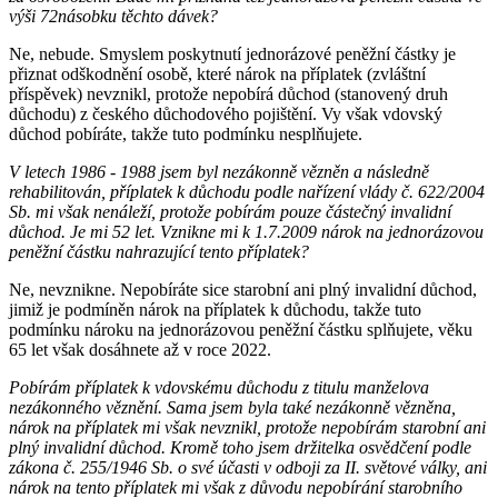
výši 72násobku těchto dávek?
Ne, nebude. Smyslem poskytnutí jednorázové peněžní částky je
přiznat odškodnění osobě, které nárok na příplatek (zvláštní
příspěvek) nevznikl, protože nepobírá důchod (stanovený druh
důchodu) z českého důchodového pojištění. Vy však vdovský
důchod pobíráte, takže tuto podmínku nesplňujete.
V letech 1986 - 1988 jsem byl nezákonně vězněn a následně
rehabilitován, příplatek k důchodu podle nařízení vlády č. 622/2004
Sb. mi však nenáleží, protože pobírám pouze částečný invalidní
důchod. Je mi 52 let. Vznikne mi k 1.7.2009 nárok na jednorázovou
peněžní částku nahrazující tento příplatek?
Ne, nevznikne. Nepobíráte sice starobní ani plný invalidní důchod,
jimiž je podmíněn nárok na příplatek k důchodu, takže tuto
podmínku nároku na jednorázovou peněžní částku splňujete, věku
65 let však dosáhnete až v roce 2022.
Pobírám příplatek k vdovskému důchodu z titulu manželova
nezákonného věznění. Sama jsem byla také nezákonně vězněna,
nárok na příplatek mi však nevznikl, protože nepobírám starobní ani
plný invalidní důchod. Kromě toho jsem držitelka osvědčení podle
zákona č. 255/1946 Sb. o své účasti v odboji za II. světové války, ani
nárok na tento příplatek mi však z důvodu nepobírání starobního