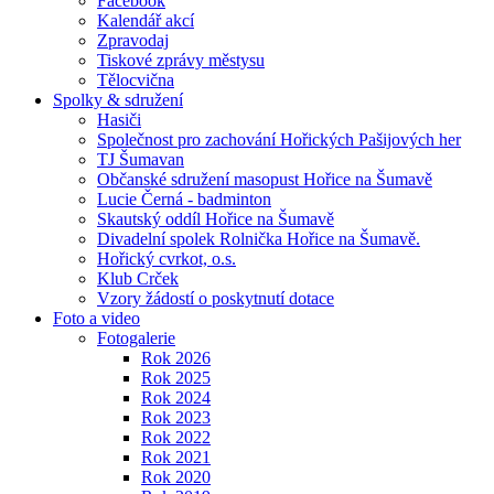
Facebook
Kalendář akcí
Zpravodaj
Tiskové zprávy městysu
Tělocvična
Spolky & sdružení
Hasiči
Společnost pro zachování Hořických Pašijových her
TJ Šumavan
Občanské sdružení masopust Hořice na Šumavě
Lucie Černá - badminton
Skautský oddíl Hořice na Šumavě
Divadelní spolek Rolnička Hořice na Šumavě.
Hořický cvrkot, o.s.
Klub Crček
Vzory žádostí o poskytnutí dotace
Foto a video
Fotogalerie
Rok 2026
Rok 2025
Rok 2024
Rok 2023
Rok 2022
Rok 2021
Rok 2020