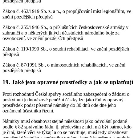
pozdějších předpisů
Zákon č. 462/1919 Sb. z. a n., o propůjčování míst legionářům, ve
znění pozdějších předpisů
Zákon č. 255/1946 Sb., o příslušnících československé armády v
zahraničí a o některých jiných účastnících národního boje za
osvobození, ve znění pozdějších předpisů
Zákon č. 119/1990 Sb., o soudní rehabilitaci, ve znění pozdějších
předpisů
Zákon č. 87/1991 Sb., o mimosoudních rehabilitacích, ve znění
pozdějších předpisů
19. Jaké jsou opravné prostředky a jak se uplatňují
Proti rozhodnutí České správy sociálního zabezpečení o žádosti o
poskytnutí jednorázové peněžní částky lze jako řádný opravný
prostředek podat písemné námitky do 30 dnů ode dne jeho
oznámení účastníku řízení.
Námitky musí obsahovat stejné náležitosti jako odvolání podané
podle § 82 správního řádu, tj. především z nich má být patrno, kdo
je činí, které věci se týkají a co se navrhuje; musí tedy obsahovat
označení účastníka a správního orgánu, jemuž je určeno, a podpis