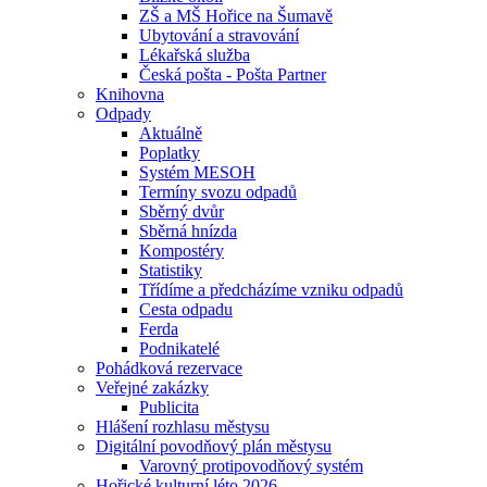
ZŠ a MŠ Hořice na Šumavě
Ubytování a stravování
Lékařská služba
Česká pošta - Pošta Partner
Knihovna
Odpady
Aktuálně
Poplatky
Systém MESOH
Termíny svozu odpadů
Sběrný dvůr
Sběrná hnízda
Kompostéry
Statistiky
Třídíme a předcházíme vzniku odpadů
Cesta odpadu
Ferda
Podnikatelé
Pohádková rezervace
Veřejné zakázky
Publicita
Hlášení rozhlasu městysu
Digitální povodňový plán městysu
Varovný protipovodňový systém
Hořické kulturní léto 2026