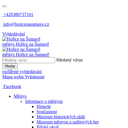
+420380737101
info@horicenasumave.cz
Vyhledávání
městys
Hořice na Šumavě
městys
Hořice na Šumavě
Hledaný výraz
Hledat
rozšířené vyhledávání
Mapa webu
Vytisknout
Facebook
Městys
Informace o městysu
Historie
Současnost
Muzeum historických rádií
Muzeum městysu a pašijových her
Blízké okolí