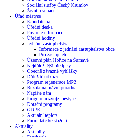
Sociální služby Český Krumlov
Životní situace
Úřad městyse
E-podatelna
Úřední deska
Povinné informace
Úřední hodiny
Jednání zastupitelstva
Informace z jednání zastupitelstva obce
Pro zastupitele
Územní plán Hořice na Šumavě
Nejdůležitější předpisy
Obecně závazné vyhlášky
Důležité odkazy
Program regenerace MPZ
Bezplatná právní poradna
Napište nám
Program rozvoje městyse
Dotační programy
GDPR
Aktuální teplota
Formuláře ke stažení
Aktuality
Aktuality