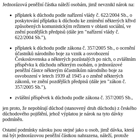
Jednorázová peněžní částka náleží osobám, jimž nevznikl nárok na:
příplatek k důchodu podle nařízení vlády č. 622/2004 Sb., o
poskytování příplatku k důchodu ke zmírnění některých křivd
způsobených komunistickým režimem v oblasti sociální, ve
znění pozdějších předpisů (dále jen "nařízení vlády č.
622/2004 Sb."),
příplatek k důchodu podle zákona č. 357/2005 Sb., o ocenění
účastníků národního boje za vznik a osvobození
Československa a některých pozůstalých po nich, o zvláštním
příspěvku k důchodu některým osobám, o jednorázové
peněžní částce některým účastníkům národního boje za
osvobození v letech 1939 až 1945 a o změně některých
zákonů, ve znění pozdějších předpisů (dále jen "zákon č.
357/2005 Sb."),
zvláštní příspěvek k důchodu podle zákona č. 357/2005 Sb.,
jen proto, že nepobírají důchod (stanovený druh důchodu) z českého
důchodového pojištění, jehož výplatou je nárok na tyto dávky
podmíněn.
Ostatní podmínky nároku jsou stejné jako u osob, jimž dávka, která
má být jednorázovou peněžní částkou nahrazena, náleží, protože