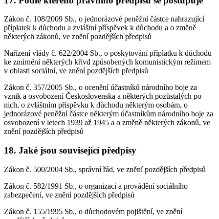
17. Podle kterého právního předpisu se postupuje
Zákon č. 108/2009 Sb., o jednorázové peněžní částce nahrazující
příplatek k důchodu a zvláštní příspěvek k důchodu a o změně
některých zákonů, ve znění pozdějších předpisů
Nařízení vlády č. 622/2004 Sb., o poskytování příplatku k důchodu
ke zmírnění některých křivd způsobených komunistickým režimem
v oblasti sociální, ve znění pozdějších předpisů
Zákon č. 357/2005 Sb., o ocenění účastníků národního boje za
vznik a osvobození Československa a některých pozůstalých po
nich, o zvláštním příspěvku k důchodu některým osobám, o
jednorázové peněžní částce některým účastníkům národního boje za
osvobození v letech 1939 až 1945 a o změně některých zákonů, ve
znění pozdějších předpisů
18. Jaké jsou související předpisy
Zákon č. 500/2004 Sb., správní řád, ve znění pozdějších předpisů
Zákon č. 582/1991 Sb., o organizaci a provádění sociálního
zabezpečení, ve znění pozdějších předpisů
Zákon č. 155/1995 Sb., o důchodovém pojištění, ve znění