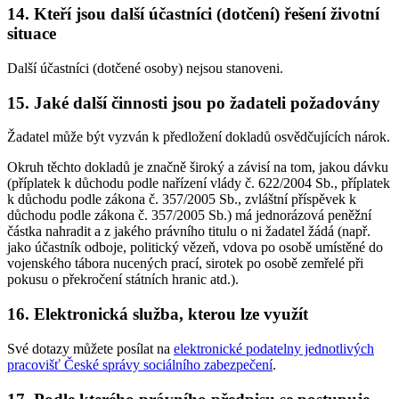
14. Kteří jsou další účastníci (dotčení) řešení životní
situace
Další účastníci (dotčené osoby) nejsou stanoveni.
15. Jaké další činnosti jsou po žadateli požadovány
Žadatel může být vyzván k předložení dokladů osvědčujících nárok.
Okruh těchto dokladů je značně široký a závisí na tom, jakou dávku
(příplatek k důchodu podle nařízení vlády č. 622/2004 Sb., příplatek
k důchodu podle zákona č. 357/2005 Sb., zvláštní příspěvek k
důchodu podle zákona č. 357/2005 Sb.) má jednorázová peněžní
částka nahradit a z jakého právního titulu o ni žadatel žádá (např.
jako účastník odboje, politický vězeň, vdova po osobě umístěné do
vojenského tábora nucených prací, sirotek po osobě zemřelé při
pokusu o překročení státních hranic atd.).
16. Elektronická služba, kterou lze využít
Své dotazy můžete posílat na
elektronické podatelny jednotlivých
pracovišť České správy sociálního zabezpečení
.