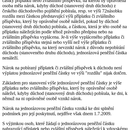
částky příplatku nebo zvláštního příspěvku, na kterou by oprávněná
osoba měla nárok, kdyby důchod (stanovený druh důchodu) z
českého důchodového pojištění pobírala, resp. ve výši 72násobku
rozdílu mezi částkou představující výši příplatku či zvláštního
příspěvku, který by oprávněné osobě náležel, pokud by důchod
(stanovený druh důchodu) pobírala, a částkou, která je této osobě na
příplatku náležejícím podle téhož právního předpisu nebo na
zvláštním příspěvku vyplácena. Je-li výše vypláceného příplatku či
zvláštního příspěvku stejná nebo vyšší než výše příplatku či
zvláštního příspěvku, na který nevznikl nárok z důvodu nepobírání
důchodu (stanoveného druhu důchodu), jednorázová peněžní částka
nenáleží.
Nárok na pobíraný příplatek či zvláštní příspěvek k důchodu není
výplatou jednorázové peněžní částky ve výši "rozdílu" nijak dotčen.
Základem pro stanovení výše jednorázové peněžní částky je výše
příplatku nebo zvláštního příspěvku, který by oprávněné osobě
náležel, kdyby důchod (stanovený druh důchodu) pobírala, ke dni, k
němuž na ni oprávněné osobě vznikl nárok.
Nárok na jednorázovou peněžní částku vzniká ke dni splnění
podmínek pro její poskytnutí, nejdříve však dnem 1.7.2009.
S výjimkou osob, které žádají o jednorázovou peněžní částku
nahrazující příplatek nebo zvláštní příspěvek náležející k vdovskému