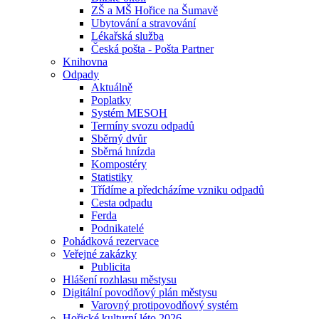
ZŠ a MŠ Hořice na Šumavě
Ubytování a stravování
Lékařská služba
Česká pošta - Pošta Partner
Knihovna
Odpady
Aktuálně
Poplatky
Systém MESOH
Termíny svozu odpadů
Sběrný dvůr
Sběrná hnízda
Kompostéry
Statistiky
Třídíme a předcházíme vzniku odpadů
Cesta odpadu
Ferda
Podnikatelé
Pohádková rezervace
Veřejné zakázky
Publicita
Hlášení rozhlasu městysu
Digitální povodňový plán městysu
Varovný protipovodňový systém
Hořické kulturní léto 2026