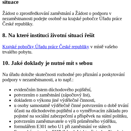
situace
Žádost o zprostředkování zaměstnání a Žádost o podporu v
nezaměstnanosti podejte osobně na krajské pobočce Úřadu práce
České republiky.
8. Na které instituci životní situaci řešit
Krajské pobočky Úřadu práce České republiky
v místě vašeho
trvalého pobytu.
10. Jaké doklady je nutné mít s sebou
Na úřadu doložte skutečnosti rozhodné pro přiznání a poskytování
podpory v nezaměstnanosti, a to např.:
evidenčním listem důchodového pojištění,
potvrzením o zaměstnání (zápočtový list),
dokladem o výkonu jiné výdělečné činnosti,
u osoby samostatně výdělečně činné potvrzením o době trvání
účasti na důchodovém pojištění a o vyměřovacím základu pro
pojistné na sociální zabezpečení a příspěvek na státní politiku,
potvrzením zaměstnavatele o výši průměrného výdělku,
formulářem E301 nebo U1 při zaměstnání ve státech