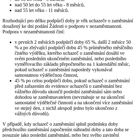
nad 50 let do 55 let věku - 8 měsíců,
nad 55 let věku - 11 měsíců.
Rozhodující pro délku podpůrčí doby je věk uchazeče o zaměstnání
dosažený ke dni podání Žádosti o podporu v nezaměstnanosti.
Podpora v nezaměstnanosti činí:
v prvních 2 měsících podpůrčí doby 65 %, další 2 měsíce 50
% a po zbývající podpůrčí dobu 45 % průměrného měsíčního
čistého výdělku, kterého uchazeč o zaměstnání dosáhl ve
svém posledním ukončeném zaměstnání, nebo posledního
vyměřovacího základu přepočteného na 1 kalendářní měsíc,
pokud uchazeč o zaměstnání naposledy vykonával
samostatnou výdělečnou činnost,
45 % po celou podpůrčí dobu, pokud uchazeč o zaměstnání
před zařazením do evidence uchazečů o zaměstnání bez
vážného důvodu ukončil poslední zaměstnání sám nebo
dohodou se zaměstnavatelem (nevztahuje se na ukončení
samostatné výdělečné činnosti a na ukončení více zaměstnání
ve stejný den, z nichž alespoň jedno bylo ukončeno z
vážných důvodů).
V případě, kdy uchazeč o zaměstnání splnil podmínku doby
předchozího zaměstnání započtením náhradní doby a tato doba se
posuzuje jako poslední zaměstnání, nebo bez svého zavinění