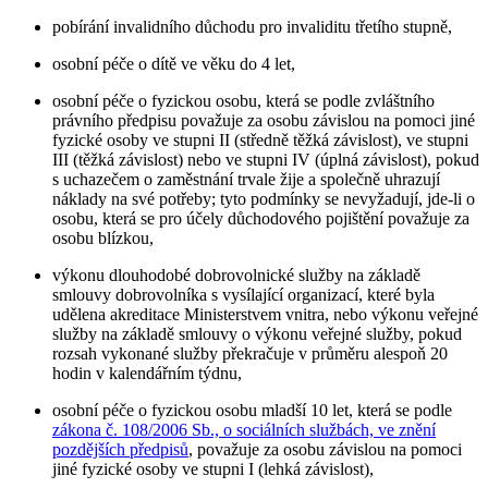
pobírání invalidního důchodu pro invaliditu třetího stupně,
osobní péče o dítě ve věku do 4 let,
osobní péče o fyzickou osobu, která se podle zvláštního
právního předpisu považuje za osobu závislou na pomoci jiné
fyzické osoby ve stupni II (středně těžká závislost), ve stupni
III (těžká závislost) nebo ve stupni IV (úplná závislost), pokud
s uchazečem o zaměstnání trvale žije a společně uhrazují
náklady na své potřeby; tyto podmínky se nevyžadují, jde-li o
osobu, která se pro účely důchodového pojištění považuje za
osobu blízkou,
výkonu dlouhodobé dobrovolnické služby na základě
smlouvy dobrovolníka s vysílající organizací, které byla
udělena akreditace Ministerstvem vnitra, nebo výkonu veřejné
služby na základě smlouvy o výkonu veřejné služby, pokud
rozsah vykonané služby překračuje v průměru alespoň 20
hodin v kalendářním týdnu,
osobní péče o fyzickou osobu mladší 10 let, která se podle
zákona č. 108/2006 Sb., o sociálních službách, ve znění
pozdějších předpisů
, považuje za osobu závislou na pomoci
jiné fyzické osoby ve stupni I (lehká závislost),