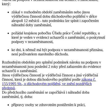
který:
získal v rozhodném období zaměstnáním nebo jinou
výdělečnou činností dobu důchodového pojištění v délce
alespoň 12 měsíců - tuto podmínku lze splnit i započtením
náhradní doby zaměstnání,
požádal krajskou pobočku Úřadu práce České republiky, u
které je veden v evidenci uchazečů o zaměstnání, o poskytnutí
podpory v nezaměstnanosti,
ke dni, k němuž má být podpora v nezaměstnanosti přiznána,
není poživatelem starobního důchodu.
Rozhodným obdobím pro splnění podmínek nároku na podporu v
nezaměstnanosti jsou
poslední 2 roky
před zařazením do evidence
uchazečů o zaměstnání.
Jinou výdělečnou činností je výdělečná činnost a jiná výdělečná
činnost, která je dobou důchodového pojištění podle
zákona č.
155/1995 Sb., o důchodovém pojištění, ve znění pozdějších
předpisů
.
Do předchozího zaměstnání se započítává i
náhradní doba
zaměstnání
, tj. doba:
přípravy osoby se zdravotním postižením k práci,