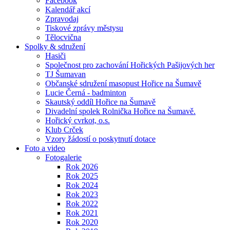
Facebook
Kalendář akcí
Zpravodaj
Tiskové zprávy městysu
Tělocvična
Spolky & sdružení
Hasiči
Společnost pro zachování Hořických Pašijových her
TJ Šumavan
Občanské sdružení masopust Hořice na Šumavě
Lucie Černá - badminton
Skautský oddíl Hořice na Šumavě
Divadelní spolek Rolnička Hořice na Šumavě.
Hořický cvrkot, o.s.
Klub Crček
Vzory žádostí o poskytnutí dotace
Foto a video
Fotogalerie
Rok 2026
Rok 2025
Rok 2024
Rok 2023
Rok 2022
Rok 2021
Rok 2020