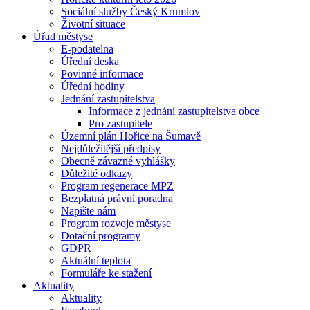
Sociální služby Český Krumlov
Životní situace
Úřad městyse
E-podatelna
Úřední deska
Povinné informace
Úřední hodiny
Jednání zastupitelstva
Informace z jednání zastupitelstva obce
Pro zastupitele
Územní plán Hořice na Šumavě
Nejdůležitější předpisy
Obecně závazné vyhlášky
Důležité odkazy
Program regenerace MPZ
Bezplatná právní poradna
Napište nám
Program rozvoje městyse
Dotační programy
GDPR
Aktuální teplota
Formuláře ke stažení
Aktuality
Aktuality