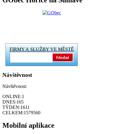
GObec Hořice na Šumavě
FIRMY A SLUŽBY VE MĚSTĚ
hledat
Návštěvnost
Návštěvnost:
ONLINE:
1
DNES:
165
TÝDEN:
1611
CELKEM:
1579560
Mobilní aplikace