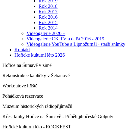
Rok 2019
Rok 2018
Rok 2017
Rok 2016
Rok 2015
Rok 2014
Videogalerie 2020 +
Videogalerie CK TV a další 2016 - 2019
Videogalerie YouTube a Lipnožurnál - starší snímky
Kontakt
Hořické kulturní léto 2026
Hořice na Šumavě v zimě
Rekonstrukce kapličky v Šebanově
Workoutové hřiště
Pohádková rezervace
Muzeum historických rádiopřijímačů
Křest knihy Hořice na Šumavě - Příběh jihočeské Golgoty
Hořické kulturní léto - ROCKFEST