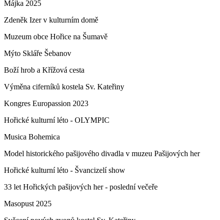
Májka 2025
Zdeněk Izer v kulturním domě
Muzeum obce Hořice na Šumavě
Mýto Skláře Šebanov
Boží hrob a Křížová cesta
Výměna ciferníků kostela Sv. Kateřiny
Kongres Europassion 2023
Hořické kulturní léto - OLYMPIC
Musica Bohemica
Model historického pašijového divadla v muzeu Pašijových her
Hořické kulturní léto - Švancizelí show
33 let Hořických pašijových her - poslední večeře
Masopust 2025