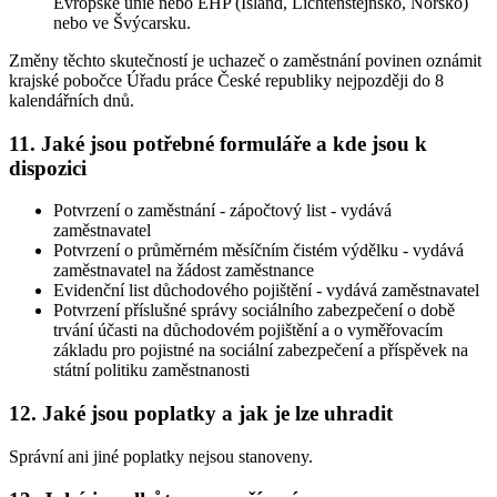
Evropské unie nebo EHP (Island, Lichtenštejnsko, Norsko)
nebo ve Švýcarsku.
Změny těchto skutečností je uchazeč o zaměstnání povinen oznámit
krajské pobočce Úřadu práce České republiky nejpozději do 8
kalendářních dnů
.
11. Jaké jsou potřebné formuláře a kde jsou k
dispozici
Potvrzení o zaměstnání - zápočtový list - vydává
zaměstnavatel
Potvrzení o průměrném měsíčním čistém výdělku - vydává
zaměstnavatel na žádost zaměstnance
Evidenční list důchodového pojištění - vydává zaměstnavatel
Potvrzení příslušné správy sociálního zabezpečení o době
trvání účasti na důchodovém pojištění a o vyměřovacím
základu pro pojistné na sociální zabezpečení a příspěvek na
státní politiku zaměstnanosti
12. Jaké jsou poplatky a jak je lze uhradit
Správní ani jiné poplatky nejsou stanoveny.