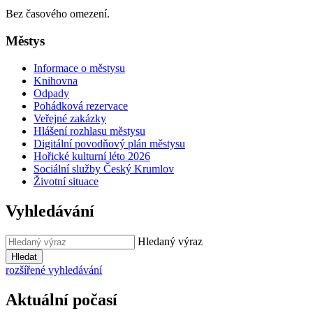
Bez časového omezení.
Městys
Informace o městysu
Knihovna
Odpady
Pohádková rezervace
Veřejné zakázky
Hlášení rozhlasu městysu
Digitální povodňový plán městysu
Hořické kulturní léto 2026
Sociální služby Český Krumlov
Životní situace
Vyhledávání
Hledaný výraz
Hledat
rozšířené vyhledávání
Aktuální počasí