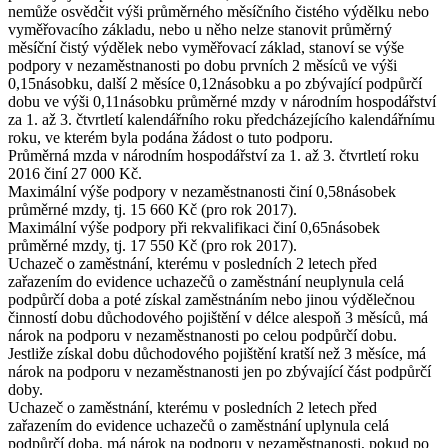
nemůže osvědčit výši průměrného měsíčního čistého výdělku nebo
vyměřovacího základu, nebo u něho nelze stanovit průměrný
měsíční čistý výdělek nebo vyměřovací základ, stanoví se výše
podpory v nezaměstnanosti po dobu prvních 2 měsíců ve výši
0,15násobku, další 2 měsíce 0,12násobku a po zbývající podpůrčí
dobu ve výši 0,11násobku průměrné mzdy v národním hospodářství
za 1. až 3. čtvrtletí kalendářního roku předcházejícího kalendářnímu
roku, ve kterém byla podána žádost o tuto podporu.
Průměrná mzda
v národním hospodářství za 1. až 3. čtvrtletí roku
2016 činí
27 000 Kč
.
Maximální výše
podpory v nezaměstnanosti činí 0,58násobek
průměrné mzdy, tj.
15 660 Kč
(pro rok 2017).
Maximální výše
podpory při rekvalifikaci činí 0,65násobek
průměrné mzdy, tj.
17 550 Kč
(pro rok 2017).
Uchazeč o zaměstnání, kterému v posledních 2 letech před
zařazením do evidence uchazečů o zaměstnání neuplynula celá
podpůrčí doba a poté získal zaměstnáním nebo jinou výdělečnou
činností dobu důchodového pojištění v délce alespoň 3 měsíců, má
nárok na podporu v nezaměstnanosti po celou podpůrčí dobu.
Jestliže získal dobu důchodového pojištění kratší než 3 měsíce, má
nárok na podporu v nezaměstnanosti jen po zbývající část podpůrčí
doby.
Uchazeč o zaměstnání, kterému v posledních 2 letech před
zařazením do evidence uchazečů o zaměstnání uplynula celá
podpůrčí doba, má nárok na podporu v nezaměstnanosti, pokud po