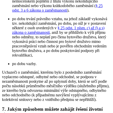
nemocenském pojištění z titulu výkonu nekolidujícího
zaměstnání nebo výkonu krátkodobého zaměstnání (
§ 25
odst. 3 a 6 zákona o zaměstnanosti
),
po dobu trvání právního vztahu, na jehož základě vykonává
tzv. nekolidující zaměstnání, po dobu, po níž je v postavení
některé z osob uvedených v
§ 25 odst. 1 písm. c) až f) a s)
zákona o zaměstnanosti
, aniž by se přihlíželo k výši příjmu
nebo odměny, to neplatí pro člena bytového družstva, který
vykonává práci nebo činnost pro bytové družstvo mimo
pracovněprávní vztah nebo je pověřen obchodním vedením
bytového družstva, a po dobu poskytování podpory při
rekvalifikaci,
po dobu vazby.
Uchazeči o zaměstnání, kterému bylo z posledního zaměstnání
vyplaceno odstupné, odbytné nebo odchodné, se podpora v
nezaměstnanosti poskytne až po uplynutí doby, která se určí podle
počtu násobků průměrného měsíčního výdělku (služebního příjmu),
ze kterého byla odvozena minimální výše odstupného, odbytného
nebo odchodného (k případnému navýšení vyplývajícímu z
kolektivní smlouvy nebo z vnitřního předpisu se nepřihlíží).
7. Jakým způsobem můžete zahájit řešení životní