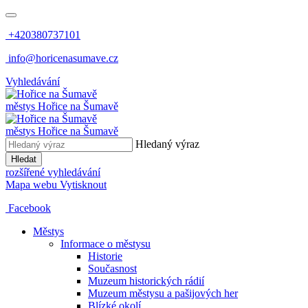
+420380737101
info@horicenasumave.cz
Vyhledávání
městys
Hořice na Šumavě
městys
Hořice na Šumavě
Hledaný výraz
Hledat
rozšířené vyhledávání
Mapa webu
Vytisknout
Facebook
Městys
Informace o městysu
Historie
Současnost
Muzeum historických rádií
Muzeum městysu a pašijových her
Blízké okolí