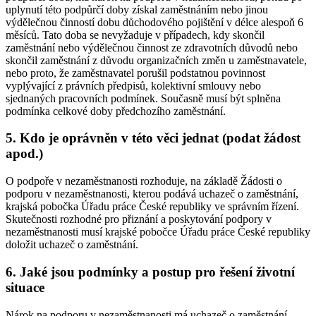
uplynutí této podpůrčí doby získal zaměstnáním nebo jinou
výdělečnou činností dobu důchodového pojištění v délce alespoň 6
měsíců. Tato doba se nevyžaduje v případech, kdy skončil
zaměstnání nebo výdělečnou činnost ze zdravotních důvodů nebo
skončil zaměstnání z důvodu organizačních změn u zaměstnavatele,
nebo proto, že zaměstnavatel porušil podstatnou povinnost
vyplývající z právních předpisů, kolektivní smlouvy nebo
sjednaných pracovních podmínek. Současně musí být splněna
podmínka celkové doby předchozího zaměstnání.
5. Kdo je oprávněn v této věci jednat (podat žádost
apod.)
O podpoře v nezaměstnanosti rozhoduje, na základě Žádosti o
podporu v nezaměstnanosti, kterou podává uchazeč o zaměstnání,
krajská pobočka Úřadu práce České republiky ve správním řízení.
Skutečnosti rozhodné pro přiznání a poskytování podpory v
nezaměstnanosti musí krajské pobočce Úřadu práce České republiky
doložit uchazeč o zaměstnání
.
6. Jaké jsou podmínky a postup pro řešení životní
situace
Nárok na podporu v nezaměstnanosti má uchazeč o zaměstnání
,