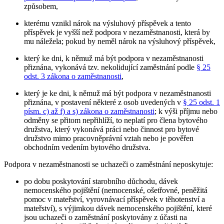
způsobem,
kterému vznikl nárok na výsluhový příspěvek a tento
příspěvek je vyšší než podpora v nezaměstnanosti, která by
mu náležela; pokud by neměl nárok na výsluhový příspěvek,
který ke dni, k němuž má být podpora v nezaměstnanosti
přiznána, vykonává tzv. nekolidující zaměstnání podle
§ 25
odst. 3 zákona o zaměstnanosti
,
který je ke dni, k němuž má být podpora v nezaměstnanosti
přiznána, v postavení některé z osob uvedených v
§ 25 odst. 1
písm. c) až f) a s) zákona o zaměstnanosti
; k výši příjmu nebo
odměny se přitom nepřihlíží, to neplatí pro člena bytového
družstva, který vykonává práci nebo činnost pro bytové
družstvo mimo pracovněprávní vztah nebo je pověřen
obchodním vedením bytového družstva.
Podpora v nezaměstnanosti se uchazeči o zaměstnání neposkytuje
:
po dobu poskytování starobního důchodu, dávek
nemocenského pojištění (nemocenské, ošetřovné, peněžitá
pomoc v mateřství, vyrovnávací příspěvek v těhotenství a
mateřství), s výjimkou dávek nemocenského pojištění, které
jsou uchazeči o zaměstnání poskytovány z účasti na