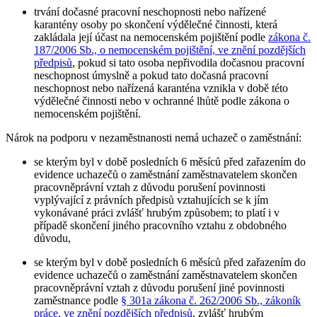
trvání dočasné pracovní neschopnosti nebo nařízené
karantény osoby po skončení výdělečné činnosti, která
zakládala její účast na nemocenském pojištění podle
zákona č.
187/2006 Sb., o nemocenském pojištění, ve znění pozdějších
předpisů
, pokud si tato osoba nepřivodila dočasnou pracovní
neschopnost úmyslně a pokud tato dočasná pracovní
neschopnost nebo nařízená karanténa vznikla v době této
výdělečné činnosti nebo v ochranné lhůtě podle zákona o
nemocenském pojištění.
Nárok na podporu v nezaměstnanosti nemá uchazeč o zaměstnání
:
se kterým byl v době posledních 6 měsíců před zařazením do
evidence uchazečů o zaměstnání zaměstnavatelem skončen
pracovněprávní vztah z důvodu porušení povinnosti
vyplývající z právních předpisů vztahujících se k jím
vykonávané práci zvlášť hrubým způsobem; to platí i v
případě skončení jiného pracovního vztahu z obdobného
důvodu,
se kterým byl v době posledních 6 měsíců před zařazením do
evidence uchazečů o zaměstnání zaměstnavatelem skončen
pracovněprávní vztah z důvodu porušení jiné povinnosti
zaměstnance podle
§ 301a zákona č. 262/2006 Sb., zákoník
práce, ve znění pozdějších předpisů
, zvlášť hrubým