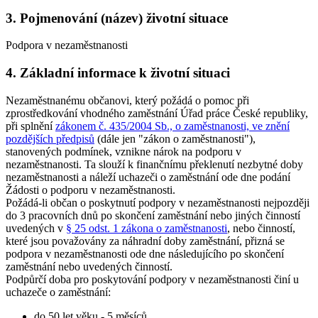
3. Pojmenování (název) životní situace
Podpora v nezaměstnanosti
4. Základní informace k životní situaci
Nezaměstnanému občanovi, který požádá o pomoc při
zprostředkování vhodného zaměstnání Úřad práce České republiky,
při splnění
zákonem č. 435/2004 Sb., o zaměstnanosti, ve znění
pozdějších předpisů
(dále jen "zákon o zaměstnanosti"),
stanovených podmínek, vznikne nárok na podporu v
nezaměstnanosti. Ta slouží k finančnímu překlenutí nezbytné doby
nezaměstnanosti a náleží uchazeči o zaměstnání ode dne podání
Žádosti o podporu v nezaměstnanosti.
Požádá-li občan o poskytnutí podpory v nezaměstnanosti nejpozději
do 3 pracovních dnů po skončení zaměstnání nebo jiných činností
uvedených v
§ 25 odst. 1 zákona o zaměstnanosti
, nebo činností,
které jsou považovány za náhradní doby zaměstnání, přizná se
podpora v nezaměstnanosti ode dne následujícího po skončení
zaměstnání nebo uvedených činností.
Podpůrčí doba pro poskytování podpory v nezaměstnanosti činí u
uchazeče o zaměstnání
:
do 50 let věku - 5 měsíců,