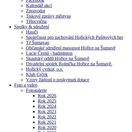
Facebook
Kalendář akcí
Zpravodaj
Tiskové zprávy městysu
Tělocvična
Spolky & sdružení
Hasiči
Společnost pro zachování Hořických Pašijových her
TJ Šumavan
Občanské sdružení masopust Hořice na Šumavě
Lucie Černá - badminton
Skautský oddíl Hořice na Šumavě
Divadelní spolek Rolnička Hořice na Šumavě.
Hořický cvrkot, o.s.
Klub Crček
Vzory žádostí o poskytnutí dotace
Foto a video
Fotogalerie
Rok 2026
Rok 2025
Rok 2024
Rok 2023
Rok 2022
Rok 2021
Rok 2020