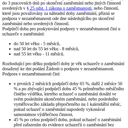
do 3 pracovních dnů po skončení zaměstnání nebo jiných činností
uvedených v
§ 25 odst. 1 zákona o zaměstnanosti
, nebo činností,
které jsou považovány za náhradní doby zaměstnání, přizná se
podpora v nezaměstnanosti ode dne následujícího po skončení
zaměstnání nebo uvedených činností.
Podpůrčí doba pro poskytování podpory v nezaměstnanosti činí u
uchazeče o zaměstnání
:
do 50 let věku - 5 měsíců,
nad 50 let do 55 let věku - 8 měsíců,
nad 55 let věku - 11 měsíců.
Rozhodující pro délku podpůrčí doby je věk uchazeče o zaměstnání
dosažený ke dni podání Žádosti o podporu v nezaměstnanosti.
Podpora v nezaměstnanosti činí:
v prvních 2 měsících podpůrčí doby 65 %, další 2 měsíce 50
% a po zbývající podpůrčí dobu 45 % průměrného měsíčního
čistého výdělku, kterého uchazeč o zaměstnání dosáhl ve
svém posledním ukončeném zaměstnání, nebo posledního
vyměřovacího základu přepočteného na 1 kalendářní měsíc,
pokud uchazeč o zaměstnání naposledy vykonával
samostatnou výdělečnou činnost,
45 % po celou podpůrčí dobu, pokud uchazeč o zaměstnání
před zařazením do evidence uchazečů o zaměstnání bez