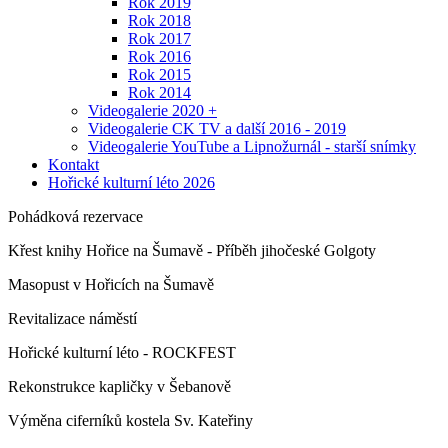
Rok 2019
Rok 2018
Rok 2017
Rok 2016
Rok 2015
Rok 2014
Videogalerie 2020 +
Videogalerie CK TV a další 2016 - 2019
Videogalerie YouTube a Lipnožurnál - starší snímky
Kontakt
Hořické kulturní léto 2026
Pohádková rezervace
Křest knihy Hořice na Šumavě - Příběh jihočeské Golgoty
Masopust v Hořicích na Šumavě
Revitalizace náměstí
Hořické kulturní léto - ROCKFEST
Rekonstrukce kapličky v Šebanově
Výměna ciferníků kostela Sv. Kateřiny