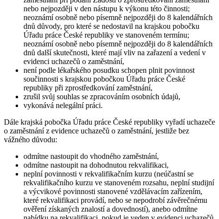
nebo nejpozději v den nástupu k výkonu této činnosti;
neoznámí osobně nebo písemně nejpozději do 8 kalendářních
dnů důvody, pro které se nedostavil na krajskou pobočku
Úřadu práce České republiky ve stanoveném termínu;
neoznámí osobně nebo písemně nejpozději do 8 kalendářních
dnů další skutečnosti, které mají vliv na zařazení a vedení v
evidenci uchazečů o zaměstnání,
není podle lékařského posudku schopen plnit povinnost
součinnosti s krajskou pobočkou Úřadu práce České
republiky při zprostředkování zaměstnání,
zrušil svůj souhlas se zpracováním osobních údajů,
vykonává nelegální práci.
Dále krajská pobočka Úřadu práce České republiky vyřadí uchazeče
o zaměstnání z evidence uchazečů o zaměstnání, jestliže bez
vážného důvodu
:
odmítne nastoupit do vhodného zaměstnání,
odmítne nastoupit na dohodnutou rekvalifikaci,
neplní povinnosti v rekvalifikačním kurzu (neúčastní se
rekvalifikačního kurzu ve stanoveném rozsahu, neplní studijní
a výcvikové povinnosti stanovené vzdělávacím zařízením,
které rekvalifikaci provádí, nebo se nepodrobí závěrečnému
ověření získaných znalostí a dovedností), anebo odmítne
nabídku na rekvalifikaci, pokud je veden v evidenci uchazečů