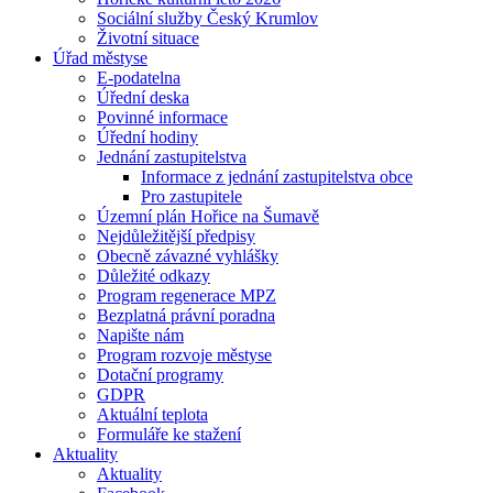
Sociální služby Český Krumlov
Životní situace
Úřad městyse
E-podatelna
Úřední deska
Povinné informace
Úřední hodiny
Jednání zastupitelstva
Informace z jednání zastupitelstva obce
Pro zastupitele
Územní plán Hořice na Šumavě
Nejdůležitější předpisy
Obecně závazné vyhlášky
Důležité odkazy
Program regenerace MPZ
Bezplatná právní poradna
Napište nám
Program rozvoje městyse
Dotační programy
GDPR
Aktuální teplota
Formuláře ke stažení
Aktuality
Aktuality