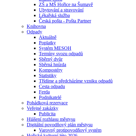
ZŠ a MŠ Hořice na Šumavě
Ubytování a stravování
Lékařská služba
Česká pošta - Pošta Partner
Knihovna
Odpady
Aktuálně
Poplatky
Systém MESOH
Termíny svozu odpadů
Sběrný dvůr
Sběrná hnízda
Kompostéry
Statistiky
Třídíme a předcházíme vzniku odpadů
Cesta odpadu
Ferda
Podnikatelé
Pohádková rezervace
Veřejné zakázky
Publicita
Hlášení rozhlasu městysu
Digitální povodňový plán městysu
Varovný protipovodňový systém
Hořické kulturní léto 2026