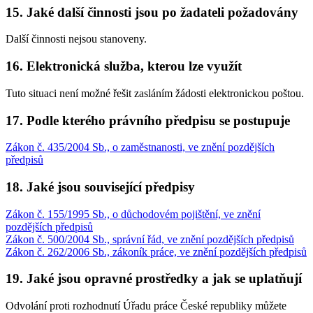
15. Jaké další činnosti jsou po žadateli požadovány
Další činnosti nejsou stanoveny.
16. Elektronická služba, kterou lze využít
Tuto situaci není možné řešit zasláním žádosti elektronickou poštou.
17. Podle kterého právního předpisu se postupuje
Zákon č. 435/2004 Sb., o zaměstnanosti, ve znění pozdějších
předpisů
18. Jaké jsou související předpisy
Zákon č. 155/1995 Sb., o důchodovém pojištění, ve znění
pozdějších předpisů
Zákon č. 500/2004 Sb., správní řád, ve znění pozdějších předpisů
Zákon č. 262/2006 Sb., zákoník práce, ve znění pozdějších předpisů
19. Jaké jsou opravné prostředky a jak se uplatňují
Odvolání proti rozhodnutí Úřadu práce České republiky můžete