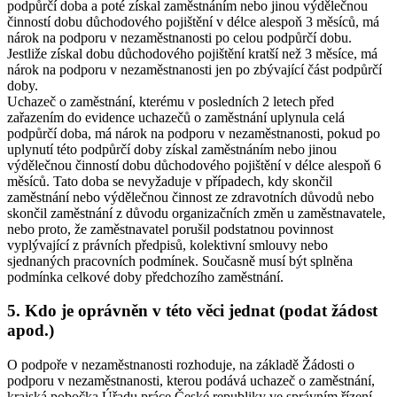
podpůrčí doba a poté získal zaměstnáním nebo jinou výdělečnou
činností dobu důchodového pojištění v délce alespoň 3 měsíců, má
nárok na podporu v nezaměstnanosti po celou podpůrčí dobu.
Jestliže získal dobu důchodového pojištění kratší než 3 měsíce, má
nárok na podporu v nezaměstnanosti jen po zbývající část podpůrčí
doby.
Uchazeč o zaměstnání, kterému v posledních 2 letech před
zařazením do evidence uchazečů o zaměstnání uplynula celá
podpůrčí doba, má nárok na podporu v nezaměstnanosti, pokud po
uplynutí této podpůrčí doby získal zaměstnáním nebo jinou
výdělečnou činností dobu důchodového pojištění v délce alespoň 6
měsíců. Tato doba se nevyžaduje v případech, kdy skončil
zaměstnání nebo výdělečnou činnost ze zdravotních důvodů nebo
skončil zaměstnání z důvodu organizačních změn u zaměstnavatele,
nebo proto, že zaměstnavatel porušil podstatnou povinnost
vyplývající z právních předpisů, kolektivní smlouvy nebo
sjednaných pracovních podmínek. Současně musí být splněna
podmínka celkové doby předchozího zaměstnání.
5. Kdo je oprávněn v této věci jednat (podat žádost
apod.)
O podpoře v nezaměstnanosti rozhoduje, na základě Žádosti o
podporu v nezaměstnanosti, kterou podává uchazeč o zaměstnání,
krajská pobočka Úřadu práce České republiky ve správním řízení.