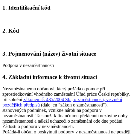
1. Identifikační kód
2. Kód
3. Pojmenování (název) životní situace
Podpora v nezaměstnanosti
4. Základní informace k životní situaci
Nezaměstnanému občanovi, který požádá o pomoc při
zprostředkování vhodného zaměstnání Úřad práce České republiky,
při splnění
zákonem č. 435/2004 Sb., o zaměstnanosti, ve znění
pozdějších předpisů
(dále jen "zákon o zaměstnanosti"),
stanovených podmínek, vznikne nárok na podporu v
nezaměstnanosti. Ta slouží k finančnímu překlenutí nezbytné doby
nezaměstnanosti a náleží uchazeči o zaměstnání ode dne podání
Žádosti o podporu v nezaměstnanosti.
Požádá-li občan o poskytnutí podpory v nezaměstnanosti nejpozději