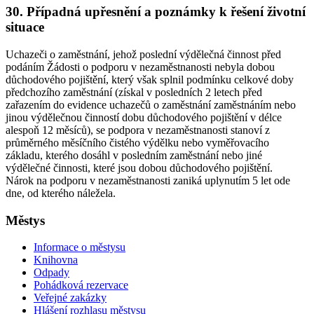
30. Případná upřesnění a poznámky k řešení životní
situace
Uchazeči o zaměstnání, jehož poslední výdělečná činnost před
podáním Žádosti o podporu v nezaměstnanosti
nebyla dobou
důchodového pojištění
, který však splnil podmínku celkové doby
předchozího zaměstnání (získal v posledních 2 letech před
zařazením do evidence uchazečů o zaměstnání zaměstnáním nebo
jinou výdělečnou činností dobu důchodového pojištění v délce
alespoň 12 měsíců), se podpora v nezaměstnanosti stanoví z
průměrného měsíčního čistého výdělku nebo vyměřovacího
základu, kterého dosáhl v posledním zaměstnání nebo jiné
výdělečné činnosti, které jsou dobou důchodového pojištění.
Nárok na podporu v nezaměstnanosti zaniká uplynutím 5 let ode
dne, od kterého náležela.
Městys
Informace o městysu
Knihovna
Odpady
Pohádková rezervace
Veřejné zakázky
Hlášení rozhlasu městysu