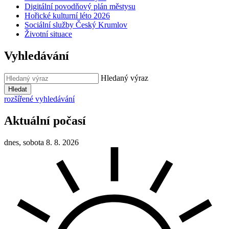
Digitální povodňový plán městysu
Hořické kulturní léto 2026
Sociální služby Český Krumlov
Životní situace
Vyhledávání
Hledaný výraz
Hledat
rozšířené vyhledávání
Aktuální počasí
dnes, sobota 8. 8. 2026