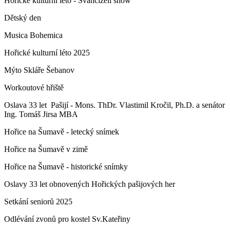
Hořické kulturní léto - Švancizelí show
Dětský den
Musica Bohemica
Hořické kulturní léto 2025
Mýto Skláře Šebanov
Workoutové hřiště
Oslava 33 let Pašijí - Mons. ThDr. Vlastimil Kročil, Ph.D. a senátor
Ing. Tomáš Jirsa MBA
Hořice na Šumavě - letecký snímek
Hořice na Šumavě v zimě
Hořice na Šumavě - historické snímky
Oslavy 33 let obnovených Hořických pašijových her
Setkání seniorů 2025
Odlévání zvonů pro kostel Sv.Kateřiny