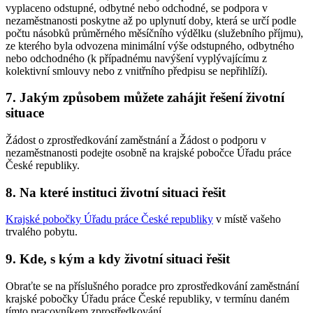
vyplaceno odstupné, odbytné nebo odchodné, se podpora v
nezaměstnanosti poskytne až po uplynutí doby, která se určí podle
počtu násobků průměrného měsíčního výdělku (služebního příjmu),
ze kterého byla odvozena minimální výše odstupného, odbytného
nebo odchodného (k případnému navýšení vyplývajícímu z
kolektivní smlouvy nebo z vnitřního předpisu se nepřihlíží).
7. Jakým způsobem můžete zahájit řešení životní
situace
Žádost o zprostředkování zaměstnání a Žádost o podporu v
nezaměstnanosti podejte osobně na krajské pobočce Úřadu práce
České republiky.
8. Na které instituci životní situaci řešit
Krajské pobočky Úřadu práce České republiky
v místě vašeho
trvalého pobytu.
9. Kde, s kým a kdy životní situaci řešit
Obraťte se na příslušného poradce pro zprostředkování zaměstnání
krajské pobočky Úřadu práce České republiky, v termínu daném
tímto pracovníkem zprostředkování.