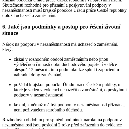
Skutečnosti rozhodné pro přiznání a poskytování podpory v
nezaměstnanosti musí krajské pobočce Úřadu práce České republiky
doložit uchazeč o zaměstnání
.
6. Jaké jsou podmínky a postup pro řešení životní
situace
Nárok na podporu v nezaměstnanosti má uchazeč o zaměstnání
,
který:
získal v rozhodném období zaměstnáním nebo jinou
výdělečnou činností dobu důchodového pojištění v délce
alespoň 12 měsíců - tuto podmínku lze splnit i započtením
náhradní doby zaměstnání,
požádal krajskou pobočku Úřadu práce České republiky, u
které je veden v evidenci uchazečů o zaměstnání, o poskytnutí
podpory v nezaměstnanosti,
ke dni, k němuž má být podpora v nezaměstnanosti přiznána,
není poživatelem starobního důchodu.
Rozhodným obdobím pro splnění podmínek nároku na podporu v
nezaměstnanosti jsou
poslední 2 roky
před zařazením do evidence