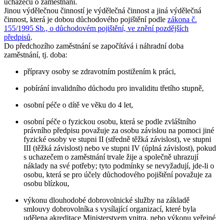
uchazečů o zaměstnání.
Jinou výdělečnou činností je výdělečná činnost a jiná výdělečná
činnost, která je dobou důchodového pojištění podle
zákona č.
155/1995 Sb., o důchodovém pojištění, ve znění pozdějších
předpisů
.
Do předchozího zaměstnání se započítává i
náhradní doba
zaměstnání
, tj. doba:
přípravy osoby se zdravotním postižením k práci,
pobírání invalidního důchodu pro invaliditu třetího stupně,
osobní péče o dítě ve věku do 4 let,
osobní péče o fyzickou osobu, která se podle zvláštního
právního předpisu považuje za osobu závislou na pomoci jiné
fyzické osoby ve stupni II (středně těžká závislost), ve stupni
III (těžká závislost) nebo ve stupni IV (úplná závislost), pokud
s uchazečem o zaměstnání trvale žije a společně uhrazují
náklady na své potřeby; tyto podmínky se nevyžadují, jde-li o
osobu, která se pro účely důchodového pojištění považuje za
osobu blízkou,
výkonu dlouhodobé dobrovolnické služby na základě
smlouvy dobrovolníka s vysílající organizací, které byla
udělena akreditace Ministerstvem vnitra, nebo výkonu veřejné