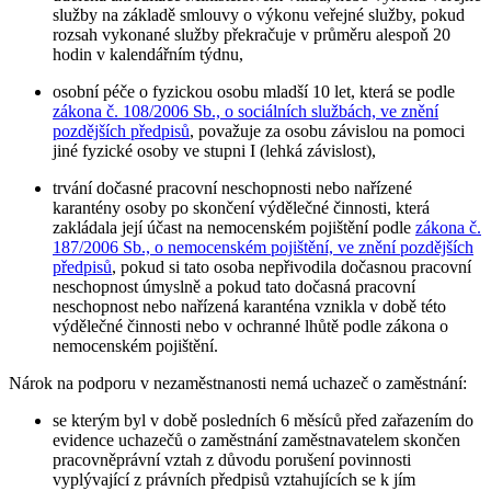
služby na základě smlouvy o výkonu veřejné služby, pokud
rozsah vykonané služby překračuje v průměru alespoň 20
hodin v kalendářním týdnu,
osobní péče o fyzickou osobu mladší 10 let, která se podle
zákona č. 108/2006 Sb., o sociálních službách, ve znění
pozdějších předpisů
, považuje za osobu závislou na pomoci
jiné fyzické osoby ve stupni I (lehká závislost),
trvání dočasné pracovní neschopnosti nebo nařízené
karantény osoby po skončení výdělečné činnosti, která
zakládala její účast na nemocenském pojištění podle
zákona č.
187/2006 Sb., o nemocenském pojištění, ve znění pozdějších
předpisů
, pokud si tato osoba nepřivodila dočasnou pracovní
neschopnost úmyslně a pokud tato dočasná pracovní
neschopnost nebo nařízená karanténa vznikla v době této
výdělečné činnosti nebo v ochranné lhůtě podle zákona o
nemocenském pojištění.
Nárok na podporu v nezaměstnanosti nemá uchazeč o zaměstnání
:
se kterým byl v době posledních 6 měsíců před zařazením do
evidence uchazečů o zaměstnání zaměstnavatelem skončen
pracovněprávní vztah z důvodu porušení povinnosti
vyplývající z právních předpisů vztahujících se k jím