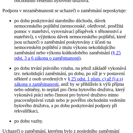
obchodním vedením bytového družstva.
Podpora v nezaměstnanosti se uchazeči o zaměstnání neposkytuje
:
po dobu poskytování starobního důchodu, dávek
nemocenského pojištění (nemocenské, ošetřovné, peněžitá
pomoc v mateřství, vyrovnávací příspěvek v těhotenství a
mateřství), s výjimkou dávek nemocenského pojištění, které
jsou uchazeči o zaměstnání poskytovány z účasti na
nemocenském pojištění z titulu výkonu nekolidujícího
zaměstnání nebo výkonu krátkodobého zaměstnání (
§ 25
odst. 3 a 6 zákona o zaměstnanosti
),
po dobu trvání právního vztahu, na jehož základě vykonává
tzv. nekolidující zaměstnání, po dobu, po níž je v postavení
některé z osob uvedených v
§ 25 odst. 1 písm. c) až f) a s)
zákona o zaměstnanosti
, aniž by se přihlíželo k výši příjmu
nebo odměny, to neplatí pro člena bytového družstva, který
vykonává práci nebo činnost pro bytové družstvo mimo
pracovněprávní vztah nebo je pověřen obchodním vedením
bytového družstva, a po dobu poskytování podpory při
rekvalifikaci,
po dobu vazby.
Uchazeči o zaměstnání, kterému bylo z posledního zaměstnání