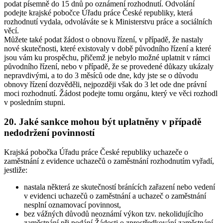
podat písemně do 15 dnů po oznámení rozhodnutí. Odvolání
podejte krajské pobočce Úřadu práce České republiky, která
rozhodnutí vydala, odvoláváte se k Ministerstvu práce a sociálních
věcí.
Můžete také podat žádost o obnovu řízení, v případě, že nastaly
nové skutečnosti, které existovaly v době původního řízení a které
jsou vám ku prospěchu, přičemž je nebylo možné uplatnit v rámci
původního řízení, nebo v případě, že se provedené důkazy ukázaly
nepravdivými, a to do 3 měsíců ode dne, kdy jste se o důvodu
obnovy řízení dozvěděli, nejpozději však do 3 let ode dne právní
moci rozhodnutí. Žádost podejte tomu orgánu, který ve věci rozhodl
v posledním stupni.
20. Jaké sankce mohou být uplatněny v případě
nedodržení povinností
Krajská pobočka Úřadu práce České republiky uchazeče o
zaměstnání z evidence uchazečů o zaměstnání rozhodnutím vyřadí
,
jestliže:
nastala některá ze skutečností bránících zařazení nebo vedení
v evidenci uchazečů o zaměstnání a uchazeč o zaměstnání
nesplní oznamovací povinnost,
bez vážných důvodů neoznámí výkon tzv. nekolidujícího
zaměstnání při podání Žádosti o zprostředkování zaměstnání