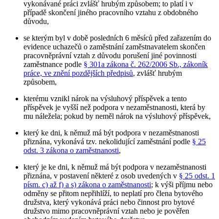
vykonávané práci zvlášť hrubým způsobem; to platí i v
případě skončení jiného pracovního vztahu z obdobného
důvodu,
se kterým byl v době posledních 6 měsíců před zařazením do
evidence uchazečů o zaměstnání zaměstnavatelem skončen
pracovněprávní vztah z důvodu porušení jiné povinnosti
zaměstnance podle
§ 301a zákona č. 262/2006 Sb., zákoník
práce, ve znění pozdějších předpisů
, zvlášť hrubým
způsobem,
kterému vznikl nárok na výsluhový příspěvek a tento
příspěvek je vyšší než podpora v nezaměstnanosti, která by
mu náležela; pokud by neměl nárok na výsluhový příspěvek,
který ke dni, k němuž má být podpora v nezaměstnanosti
přiznána, vykonává tzv. nekolidující zaměstnání podle
§ 25
odst. 3 zákona o zaměstnanosti
,
který je ke dni, k němuž má být podpora v nezaměstnanosti
přiznána, v postavení některé z osob uvedených v
§ 25 odst. 1
písm. c) až f) a s) zákona o zaměstnanosti
; k výši příjmu nebo
odměny se přitom nepřihlíží, to neplatí pro člena bytového
družstva, který vykonává práci nebo činnost pro bytové
družstvo mimo pracovněprávní vztah nebo je pověřen