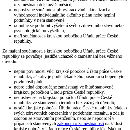
o zaměstnání déle než 5 měsíců,
neposkytne součinnost při vypracování, aktualizaci a
vyhodnocení individuálního akčního plánu nebo neplní
podmínky v něm stanovené,
odmítne se podrobit vyšetření svého zdravotního stavu nebo
psychologickému vyšetření,
maří součinnost s krajskou pobočkou Úřadu práce České
republiky.
Za maření součinnosti s krajskou pobočkou Úřadu práce České
republiky se považuje
,
jestliže uchazeč o zaměstnání bez vážného
důvodu
:
neplní povinnosti vůči krajské pobočce Úřadu práce České
republiky, ačkoliv je podle lékařského posudku schopen tyto
povinnosti plnit,
neprojedná doporučené zaměstnání ve lhůtě stanovené
krajskou pobočkou Úřadu práce České republiky,
nedostaví se na krajskou pobočku Úřadu práce České
republiky ve stanoveném termínu bez vážných důvodů,
nesdělí krajské pobočce Úřadu práce České republiky údaje o
svých zdravotních omezeních v potřebném rozsahu, a zda je
osobou se zdravotním postižením, nebo se nepodrobí v
případech stanovených
zákonem o zaměstnanosti
na žádost
krajské pobočky Úřadu práce České republiky lékařskému