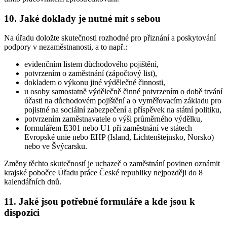
10. Jaké doklady je nutné mít s sebou
Na úřadu doložte skutečnosti rozhodné pro přiznání a poskytování
podpory v nezaměstnanosti, a to např.:
evidenčním listem důchodového pojištění,
potvrzením o zaměstnání (zápočtový list),
dokladem o výkonu jiné výdělečné činnosti,
u osoby samostatně výdělečně činné potvrzením o době trvání
účasti na důchodovém pojištění a o vyměřovacím základu pro
pojistné na sociální zabezpečení a příspěvek na státní politiku,
potvrzením zaměstnavatele o výši průměrného výdělku,
formulářem E301 nebo U1 při zaměstnání ve státech
Evropské unie nebo EHP (Island, Lichtenštejnsko, Norsko)
nebo ve Švýcarsku.
Změny těchto skutečností je uchazeč o zaměstnání povinen oznámit
krajské pobočce Úřadu práce České republiky nejpozději do 8
kalendářních dnů
.
11. Jaké jsou potřebné formuláře a kde jsou k
dispozici