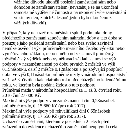
vážného důvodu ukončil poslední zaměstnání sám nebo
dohodou se zaměstnavatelem (nevztahuje se na ukončení
samostatné výdělečné činnosti a na ukončení více zaměstnání
ve stejný den, z nichž alespoň jedno bylo ukončeno z
vážných důvodů).
V případě, kdy uchazeč o zaměstnání splnil podmínku doby
předchozího zaměstnání započtením náhradní doby a tato doba se
posuzuje jako poslední zaměstnání, nebo bez svého zavinění
nemůže osvědčit výši průměrného měsíčního čistého výdělku nebo
vyměřovacího základu, nebo u něho nelze stanovit průměrný
měsíční čistý výdělek nebo vyměřovací základ, stanoví se výše
podpory v nezaměstnanosti po dobu prvních 2 měsíců ve výši
0,15násobku, další 2 měsíce 0,12násobku a po zbývající podpůrčí
dobu ve výši 0,11násobku průměrné mzdy v národním hospodářství
za 1. až 3. čtvrtletí kalendářního roku předcházejícího kalendářnímu
roku, ve kterém byla podána žádost o tuto podporu.
Průměrná mzda
v národním hospodářství za 1. až 3. čtvrtletí roku
2016 činí
27 000 Kč
.
Maximální výše
podpory v nezaměstnanosti činí 0,58násobek
průměrné mzdy, tj.
15 660 Kč
(pro rok 2017).
Maximální výše
podpory při rekvalifikaci činí 0,65násobek
průměrné mzdy, tj.
17 550 Kč
(pro rok 2017).
Uchazeč o zaměstnání, kterému v posledních 2 letech před
zařazením do evidence uchazečů o zaměstnání neuplynula celá