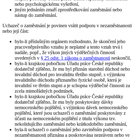
nebo psychologickému vyšetření,
jiným jednáním zmaří zprostředkování zaměstnání nebo
nástup do zaměstnání.
Uchazeč o zaměstnání je povinen vrátit podporu v nezaměstnanosti
nebo její část
:
bylo-li příslušným orgánem rozhodnuto, že skončení jeho
pracovněprávního vztahu je neplatné a tento vztah trvá i
nadále, popř., že výkon jiných výdělečných činností
uvedených v
§ 25 odst. 1 zákona o zaměstnanosti
neskončil,
bylo-li krajskou pobočkou Úřadu práce České republiky
dodatečně zjištěno, že mu byl přiznán starobní důchod nebo
invalidní důchod pro invaliditu třetího stupně, s výjimkou
invalidního důchodu přiznaného fyzické osobě, která je
invalidní ve třetím stupni a je schopna výdělečné činnosti za
zcela mimořádných podmínek,
bylo-li krajskou pobočkou Úřadu práce České republiky
dodatečně zjištěno, že mu byly poskytovány dávky
nemocenského pojištění, s výjimkou dávek nemocenského
pojištění, které jsou uchazeči o zaměstnání poskytovány z
účasti na nemocenském pojištění z titulu výkonu tzv.
nekolidujícího zaměstnání nebo krátkodobého zaměstnání,
byla-li uchazeči o zaměstnání jeho zaviněním podpora v
nezaměstnanosti přiznána a poskytována neprávem nebo ve