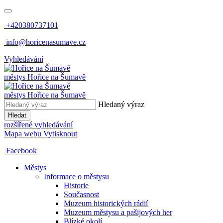
+420380737101
info@horicenasumave.cz
Vyhledávání
městys
Hořice na Šumavě
městys
Hořice na Šumavě
Hledaný výraz
Hledat
rozšířené vyhledávání
Mapa webu
Vytisknout
Facebook
Městys
Informace o městysu
Historie
Současnost
Muzeum historických rádií
Muzeum městysu a pašijových her
Blízké okolí