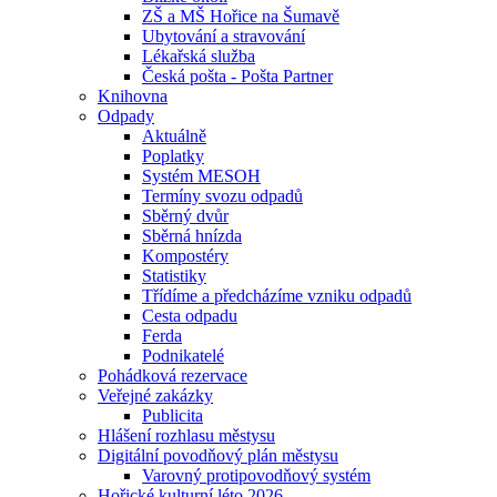
ZŠ a MŠ Hořice na Šumavě
Ubytování a stravování
Lékařská služba
Česká pošta - Pošta Partner
Knihovna
Odpady
Aktuálně
Poplatky
Systém MESOH
Termíny svozu odpadů
Sběrný dvůr
Sběrná hnízda
Kompostéry
Statistiky
Třídíme a předcházíme vzniku odpadů
Cesta odpadu
Ferda
Podnikatelé
Pohádková rezervace
Veřejné zakázky
Publicita
Hlášení rozhlasu městysu
Digitální povodňový plán městysu
Varovný protipovodňový systém
Hořické kulturní léto 2026