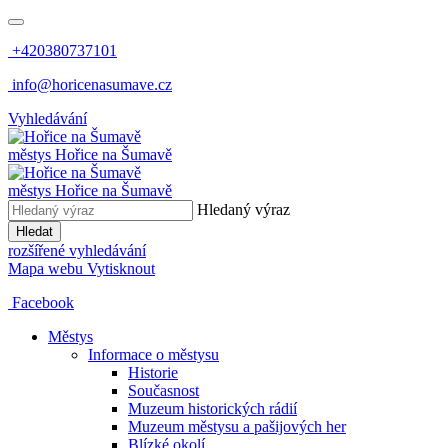
+420380737101
info@horicenasumave.cz
Vyhledávání
městys
Hořice na Šumavě
městys
Hořice na Šumavě
Hledaný výraz
Hledat
rozšířené vyhledávání
Mapa webu
Vytisknout
Facebook
Městys
Informace o městysu
Historie
Současnost
Muzeum historických rádií
Muzeum městysu a pašijových her
Blízké okolí