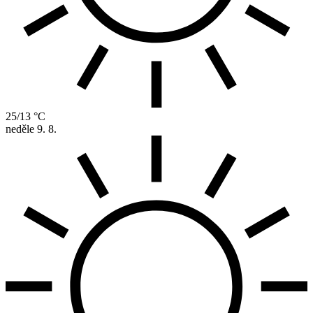
25/13 °C
neděle
9. 8.