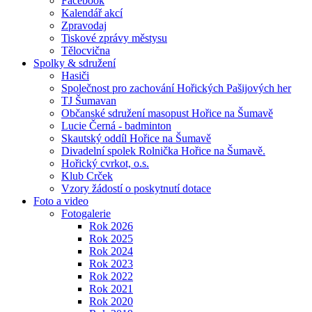
Facebook
Kalendář akcí
Zpravodaj
Tiskové zprávy městysu
Tělocvična
Spolky & sdružení
Hasiči
Společnost pro zachování Hořických Pašijových her
TJ Šumavan
Občanské sdružení masopust Hořice na Šumavě
Lucie Černá - badminton
Skautský oddíl Hořice na Šumavě
Divadelní spolek Rolnička Hořice na Šumavě.
Hořický cvrkot, o.s.
Klub Crček
Vzory žádostí o poskytnutí dotace
Foto a video
Fotogalerie
Rok 2026
Rok 2025
Rok 2024
Rok 2023
Rok 2022
Rok 2021
Rok 2020