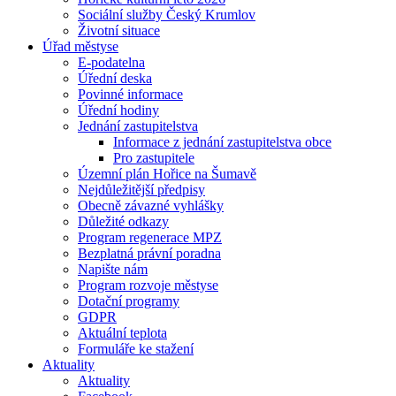
Sociální služby Český Krumlov
Životní situace
Úřad městyse
E-podatelna
Úřední deska
Povinné informace
Úřední hodiny
Jednání zastupitelstva
Informace z jednání zastupitelstva obce
Pro zastupitele
Územní plán Hořice na Šumavě
Nejdůležitější předpisy
Obecně závazné vyhlášky
Důležité odkazy
Program regenerace MPZ
Bezplatná právní poradna
Napište nám
Program rozvoje městyse
Dotační programy
GDPR
Aktuální teplota
Formuláře ke stažení
Aktuality
Aktuality