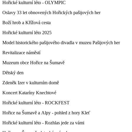
Hořické kulturní léto - OLYMPIC
Oslavy 33 let obnovených Hořických pašijových her
Boží hrob a Křížová cesta
Hořické kulturní léto 2025
Model historického pašijového divadla v muzeu Pašijových her
Revitalizace náměstí
Muzeum obce Hořice na Šumavě
Dětský den
Zdeněk Izer v kulturním domě
Koncert Kataríny Knechtové
Hořické kulturní léto - ROCKFEST
Hořice na Šumavě a Alpy - pohled z hory Kleť
Hořické kulturní léto - Rozhlas jede za vámi