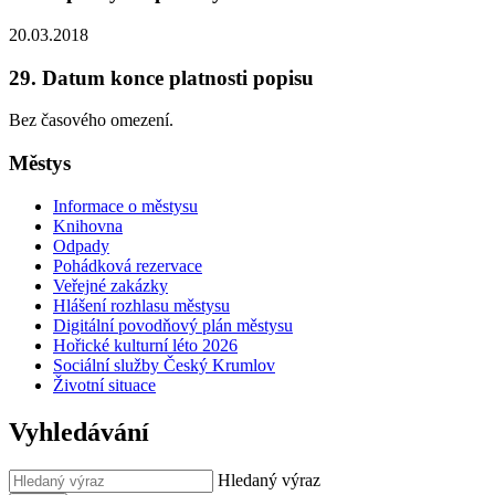
20.03.2018
29. Datum konce platnosti popisu
Bez časového omezení.
Městys
Informace o městysu
Knihovna
Odpady
Pohádková rezervace
Veřejné zakázky
Hlášení rozhlasu městysu
Digitální povodňový plán městysu
Hořické kulturní léto 2026
Sociální služby Český Krumlov
Životní situace
Vyhledávání
Hledaný výraz