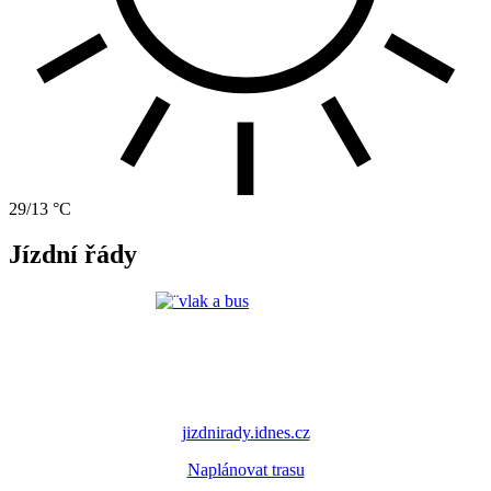
29/13 °C
Jízdní řády
jizdnirady.idnes.cz
Naplánovat trasu