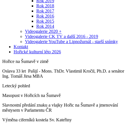
Rok 2019
Rok 2018
Rok 2017
Rok 2016
Rok 2015
Rok 2014
Videogalerie 2020 +
Videogalerie CK TV a další 2016 - 2019
Videogalerie YouTube a Lipnožurnál - starší snímky
Kontakt
Hořické kulturní léto 2026
Hořice na Šumavě v zimě
Oslava 33 let Pašijí - Mons. ThDr. Vlastimil Kročil, Ph.D. a senátor
Ing. Tomáš Jirsa MBA
Letecký pohled
Masopust v Hořicích na Šumavě
Slavnostní předání znaku a vlajky Hořic na Šumavě a jmenování
městysem v Parlamentu ČR
Výměna ciferníků kostela Sv. Kateřiny