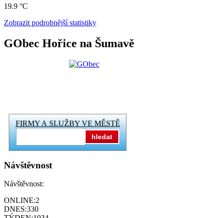
19.9 °C
Zobrazit podrobnější statistiky
GObec Hořice na Šumavě
FIRMY A SLUŽBY VE MĚSTĚ
hledat
Návštěvnost
Návštěvnost:
ONLINE:
2
DNES:
330
TÝDEN:
1034