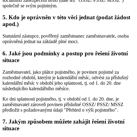
sociálního zabezpečení Brno (dále též "OSSZ/ PSSZ/ MSSZ")
společně se svým pojistným.
5. Kdo je oprávněn v této věci jednat (podat žádost
apod.)
Statutární zástupce, pověřený zaměstnanec zaměstnavatele, osoba
oprávněná jednat na základě plné moci.
6. Jaké jsou podmínky a postup pro řešení životní
situace
Zaměstnavatel, jako plátce pojistného, je povinen pojistné za
rozhodné období, kterým je kalendářní měsíc, odvést za příslušný
kalendářní měsíc v období jeho splatnosti, tj. od 1. do 20. dne
následujícího kalendářního měsíce.
Ke dni splatnosti pojistného, tj. v období od 1. do 20. dne, je
zaměstnavatel zároveň povinen příslušné OSSZ/ PSSZ/ MSSZ
předložit s požadovanými údaji "Přehled o výši pojistného".
7. Jakým způsobem můžete zahájit řešení životní
situace