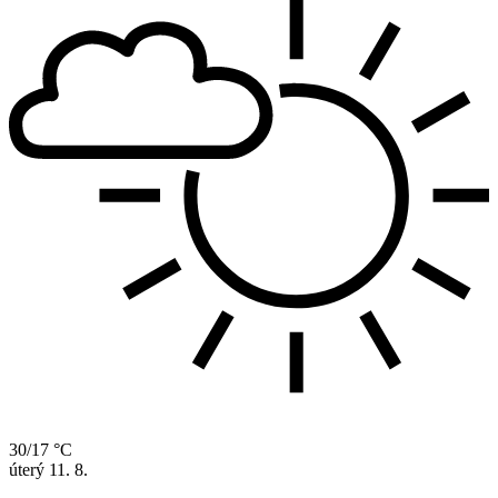
30/17 °C
úterý
11. 8.