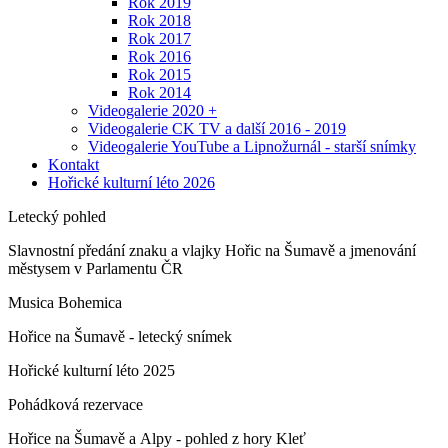
Rok 2019
Rok 2018
Rok 2017
Rok 2016
Rok 2015
Rok 2014
Videogalerie 2020 +
Videogalerie CK TV a další 2016 - 2019
Videogalerie YouTube a Lipnožurnál - starší snímky
Kontakt
Hořické kulturní léto 2026
Letecký pohled
Slavnostní předání znaku a vlajky Hořic na Šumavě a jmenování
městysem v Parlamentu ČR
Musica Bohemica
Hořice na Šumavě - letecký snímek
Hořické kulturní léto 2025
Pohádková rezervace
Hořice na Šumavě a Alpy - pohled z hory Kleť