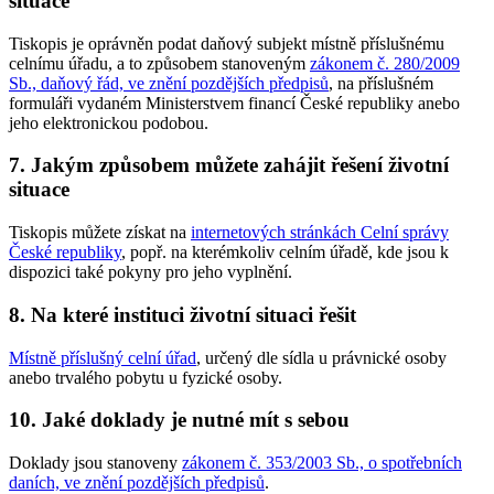
situace
Tiskopis je oprávněn podat daňový subjekt místně příslušnému
celnímu úřadu, a to způsobem stanoveným
zákonem č. 280/2009
Sb., daňový řád, ve znění pozdějších předpisů
, na příslušném
formuláři vydaném Ministerstvem financí České republiky anebo
jeho elektronickou podobou.
7. Jakým způsobem můžete zahájit řešení životní
situace
Tiskopis můžete získat na
internetových stránkách Celní správy
České republiky
, popř. na kterémkoliv celním úřadě, kde jsou k
dispozici také pokyny pro jeho vyplnění.
8. Na které instituci životní situaci řešit
Místně příslušný celní úřad
, určený dle sídla u právnické osoby
anebo trvalého pobytu u fyzické osoby.
10. Jaké doklady je nutné mít s sebou
Doklady jsou stanoveny
zákonem č. 353/2003 Sb., o spotřebních
daních, ve znění pozdějších předpisů
.