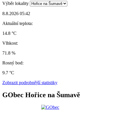
Výběr lokality
8.8.2026 05:42
Aktuální teplota:
14.8 °C
Vlhkost:
71.8 %
Rosný bod:
9.7 °C
Zobrazit podrobnější statistiky
GObec Hořice na Šumavě