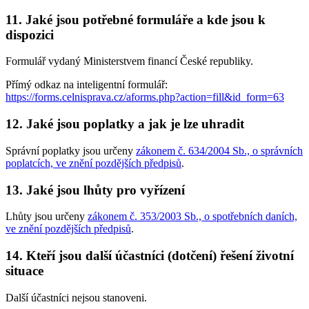
11. Jaké jsou potřebné formuláře a kde jsou k
dispozici
Formulář vydaný Ministerstvem financí České republiky.
Přímý odkaz na inteligentní formulář:
https://forms.celnisprava.cz/aforms.php?action=fill&id_form=63
12. Jaké jsou poplatky a jak je lze uhradit
Správní poplatky jsou určeny
zákonem č. 634/2004 Sb., o správních
poplatcích, ve znění pozdějších předpisů
.
13. Jaké jsou lhůty pro vyřízení
Lhůty jsou určeny
zákonem č. 353/2003 Sb., o spotřebních daních,
ve znění pozdějších předpisů
.
14. Kteří jsou další účastníci (dotčení) řešení životní
situace
Další účastníci nejsou stanoveni.