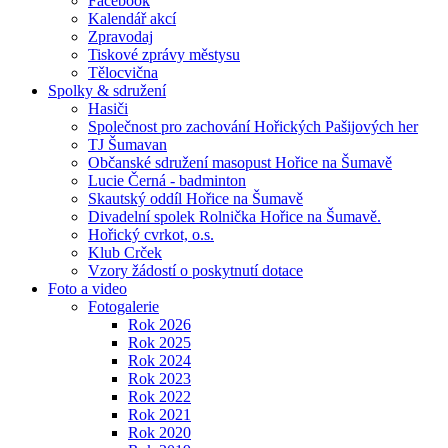
Facebook
Kalendář akcí
Zpravodaj
Tiskové zprávy městysu
Tělocvična
Spolky & sdružení
Hasiči
Společnost pro zachování Hořických Pašijových her
TJ Šumavan
Občanské sdružení masopust Hořice na Šumavě
Lucie Černá - badminton
Skautský oddíl Hořice na Šumavě
Divadelní spolek Rolnička Hořice na Šumavě.
Hořický cvrkot, o.s.
Klub Crček
Vzory žádostí o poskytnutí dotace
Foto a video
Fotogalerie
Rok 2026
Rok 2025
Rok 2024
Rok 2023
Rok 2022
Rok 2021
Rok 2020