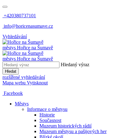
+420380737101
info@horicenasumave.cz
Vyhledávání
městys
Hořice na Šumavě
městys
Hořice na Šumavě
Hledaný výraz
Hledat
rozšířené vyhledávání
Mapa webu
Vytisknout
Facebook
Městys
Informace o městysu
Historie
Současnost
Muzeum historických rádií
Muzeum městysu a pašijových her
Blízké okolí