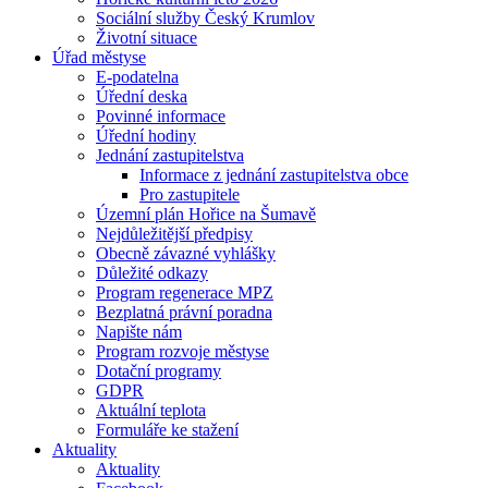
Sociální služby Český Krumlov
Životní situace
Úřad městyse
E-podatelna
Úřední deska
Povinné informace
Úřední hodiny
Jednání zastupitelstva
Informace z jednání zastupitelstva obce
Pro zastupitele
Územní plán Hořice na Šumavě
Nejdůležitější předpisy
Obecně závazné vyhlášky
Důležité odkazy
Program regenerace MPZ
Bezplatná právní poradna
Napište nám
Program rozvoje městyse
Dotační programy
GDPR
Aktuální teplota
Formuláře ke stažení
Aktuality
Aktuality