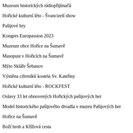
Muzeum historických rádiopřijímačů
Hořické kulturní léto - Švancizelí show
Pašijové hry
Kongres Europassion 2023
Muzeum obce Hořice na Šumavě
Masopust v Hořicích na Šumavě
Mýto Skláře Šebanov
Výměna ciferníků kostela Sv. Kateřiny
Hořické kulturní léto - ROCKFEST
Oslavy 33 let obnovených Hořických pašijových her
Model historického pašijového divadla v muzeu Pašijových her
Hořice na Šumavě
Boží hrob a Křížová cesta