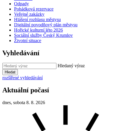
Odpady
Pohádková rezervace
Veřejné zakázky
Hlášení rozhlasu městysu
Digitální povodňový plán městysu
Hořické kulturní léto 2026
Sociální služby Český Krumlov
Životní situace
Vyhledávání
Hledaný výraz
Hledat
rozšířené vyhledávání
Aktuální počasí
dnes, sobota 8. 8. 2026