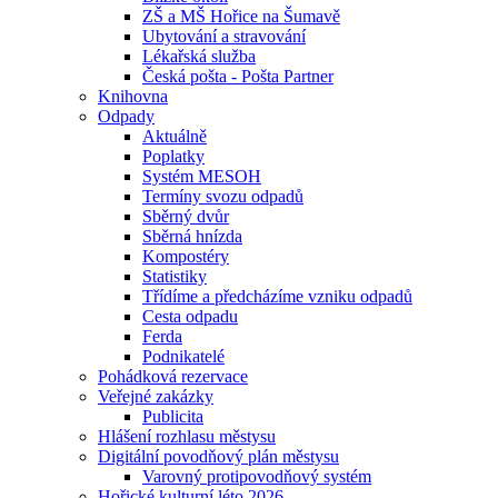
ZŠ a MŠ Hořice na Šumavě
Ubytování a stravování
Lékařská služba
Česká pošta - Pošta Partner
Knihovna
Odpady
Aktuálně
Poplatky
Systém MESOH
Termíny svozu odpadů
Sběrný dvůr
Sběrná hnízda
Kompostéry
Statistiky
Třídíme a předcházíme vzniku odpadů
Cesta odpadu
Ferda
Podnikatelé
Pohádková rezervace
Veřejné zakázky
Publicita
Hlášení rozhlasu městysu
Digitální povodňový plán městysu
Varovný protipovodňový systém
Hořické kulturní léto 2026