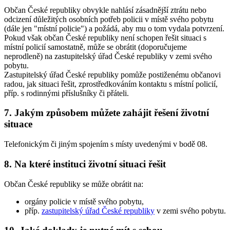
Občan České republiky obvykle nahlásí zásadnější ztrátu nebo
odcizení důležitých osobních potřeb policii v místě svého pobytu
(dále jen "místní policie") a požádá, aby mu o tom vydala potvrzení.
Pokud však občan České republiky není schopen řešit situaci s
místní policií samostatně, může se obrátit (doporučujeme
neprodleně) na zastupitelský úřad České republiky v zemi svého
pobytu.
Zastupitelský úřad České republiky pomůže postiženému občanovi
radou, jak situaci řešit, zprostředkováním kontaktu s místní policií,
příp. s rodinnými příslušníky či přáteli.
7. Jakým způsobem můžete zahájit řešení životní
situace
Telefonickým či jiným spojením s místy uvedenými v bodě 08.
8. Na které instituci životní situaci řešit
Občan České republiky se může obrátit na:
orgány policie v místě svého pobytu,
příp.
zastupitelský úřad České republiky
v zemi svého pobytu.