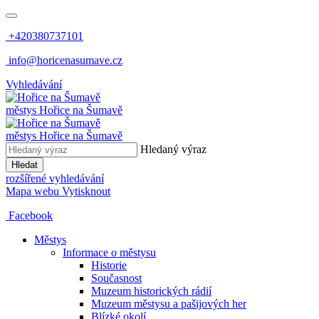
+420380737101
info@horicenasumave.cz
Vyhledávání
městys
Hořice na Šumavě
městys
Hořice na Šumavě
Hledaný výraz
Hledat
rozšířené vyhledávání
Mapa webu
Vytisknout
Facebook
Městys
Informace o městysu
Historie
Současnost
Muzeum historických rádií
Muzeum městysu a pašijových her
Blízké okolí