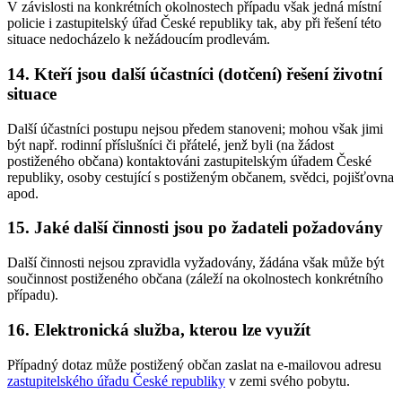
V závislosti na konkrétních okolnostech případu však jedná místní
policie i zastupitelský úřad České republiky tak, aby při řešení této
situace nedocházelo k nežádoucím prodlevám.
14. Kteří jsou další účastníci (dotčení) řešení životní
situace
Další účastníci postupu nejsou předem stanoveni; mohou však jimi
být např. rodinní příslušníci či přátelé, jenž byli (na žádost
postiženého občana) kontaktováni zastupitelským úřadem České
republiky, osoby cestující s postiženým občanem, svědci, pojišťovna
apod.
15. Jaké další činnosti jsou po žadateli požadovány
Další činnosti nejsou zpravidla vyžadovány, žádána však může být
součinnost postiženého občana (záleží na okolnostech konkrétního
případu).
16. Elektronická služba, kterou lze využít
Případný dotaz může postižený občan zaslat na e-mailovou adresu
zastupitelského úřadu České republiky
v zemi svého pobytu.