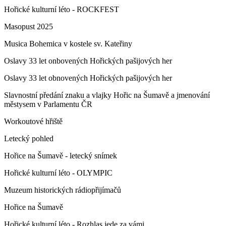
Hořické kulturní léto - ROCKFEST
Masopust 2025
Musica Bohemica v kostele sv. Kateřiny
Oslavy 33 let onbovených Hořických pašijových her
Oslavy 33 let obnovených Hořických pašijových her
Slavnostní předání znaku a vlajky Hořic na Šumavě a jmenování
městysem v Parlamentu ČR
Workoutové hřiště
Letecký pohled
Hořice na Šumavě - letecký snímek
Hořické kulturní léto - OLYMPIC
Muzeum historických rádiopřijímačů
Hořice na Šumavě
Hořické kulturní léto - Rozhlas jede za vámi