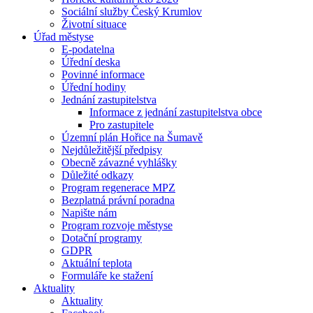
Sociální služby Český Krumlov
Životní situace
Úřad městyse
E-podatelna
Úřední deska
Povinné informace
Úřední hodiny
Jednání zastupitelstva
Informace z jednání zastupitelstva obce
Pro zastupitele
Územní plán Hořice na Šumavě
Nejdůležitější předpisy
Obecně závazné vyhlášky
Důležité odkazy
Program regenerace MPZ
Bezplatná právní poradna
Napište nám
Program rozvoje městyse
Dotační programy
GDPR
Aktuální teplota
Formuláře ke stažení
Aktuality
Aktuality