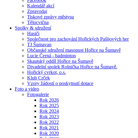
Facebook
Kalendář akcí
Zpravodaj
Tiskové zprávy městysu
Tělocvična
Spolky & sdružení
Hasiči
Společnost pro zachování Hořických Pašijových her
TJ Šumavan
Občanské sdružení masopust Hořice na Šumavě
Lucie Černá - badminton
Skautský oddíl Hořice na Šumavě
Divadelní spolek Rolnička Hořice na Šumavě.
Hořický cvrkot, o.s.
Klub Crček
Vzory žádostí o poskytnutí dotace
Foto a video
Fotogalerie
Rok 2026
Rok 2025
Rok 2024
Rok 2023
Rok 2022
Rok 2021
Rok 2020