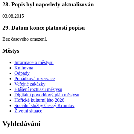
28. Popis byl naposledy aktualizován
03.08.2015
29. Datum konce platnosti popisu
Bez časového omezení.
Městys
Informace o městysu
Knihovna
Odpady
Pohádková rezervace
Veřejné zakázky
Hlášení rozhlasu městysu
Digitální povodňový plán městysu
Hořické kulturní léto 2026
Sociální služby Český Krumlov
Životní situace
Vyhledávání