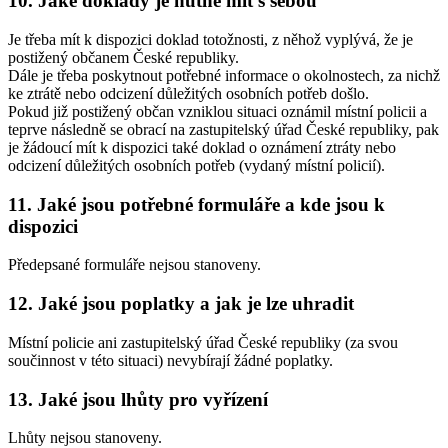
10. Jaké doklady je nutné mít s sebou
Je třeba mít k dispozici doklad totožnosti, z něhož vyplývá, že je
postižený občanem České republiky.
Dále je třeba poskytnout potřebné informace o okolnostech, za nichž
ke ztrátě nebo odcizení důležitých osobních potřeb došlo.
Pokud již postižený občan vzniklou situaci oznámil místní policii a
teprve následně se obrací na zastupitelský úřad České republiky, pak
je žádoucí mít k dispozici také doklad o oznámení ztráty nebo
odcizení důležitých osobních potřeb (vydaný místní policií).
11. Jaké jsou potřebné formuláře a kde jsou k
dispozici
Předepsané formuláře nejsou stanoveny.
12. Jaké jsou poplatky a jak je lze uhradit
Místní policie ani zastupitelský úřad České republiky (za svou
součinnost v této situaci) nevybírají žádné poplatky.
13. Jaké jsou lhůty pro vyřízení
Lhůty nejsou stanoveny.