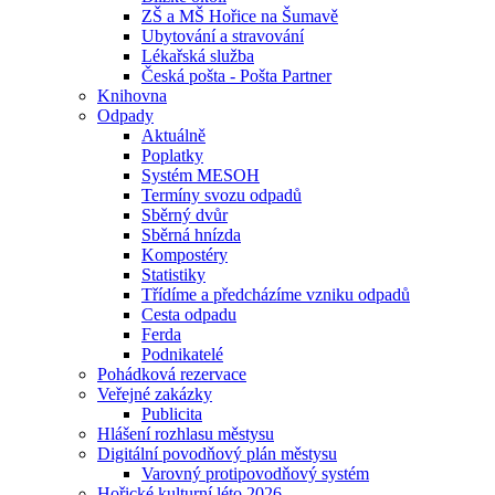
ZŠ a MŠ Hořice na Šumavě
Ubytování a stravování
Lékařská služba
Česká pošta - Pošta Partner
Knihovna
Odpady
Aktuálně
Poplatky
Systém MESOH
Termíny svozu odpadů
Sběrný dvůr
Sběrná hnízda
Kompostéry
Statistiky
Třídíme a předcházíme vzniku odpadů
Cesta odpadu
Ferda
Podnikatelé
Pohádková rezervace
Veřejné zakázky
Publicita
Hlášení rozhlasu městysu
Digitální povodňový plán městysu
Varovný protipovodňový systém
Hořické kulturní léto 2026