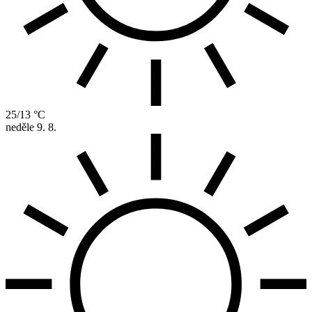
25/13 °C
neděle
9. 8.