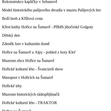
Rekonstrukce kapličky v Šebanově
Model historického pašijového divadla v muzeu Pašijových her
Boží hrob a Křížová cesta
Křest knihy Hořice na Šumavě - Příběh jihočeské Golgoty
Dětský den
Zdeněk Izer v kulturním domě
Hořice na Šumavě a Alpy - pohled z hory Kleť
Muzeum obce Hořice na Šumavě
Hořické kulturní léto - Švancizelí show
Masopust v Hořicích na Šumavě
Hořické trhy
Muzeum historických rádiopřijímačů
Hořické kulturní léto - TRAKTOR