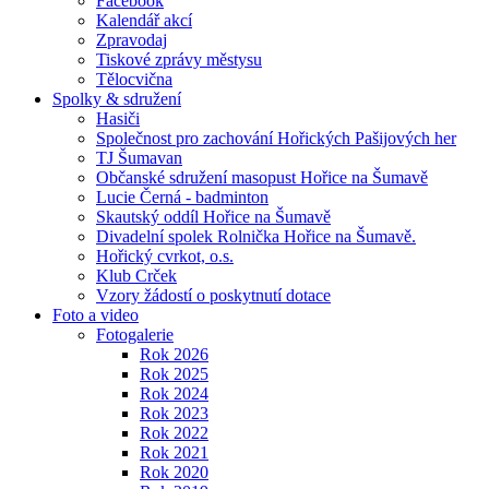
Facebook
Kalendář akcí
Zpravodaj
Tiskové zprávy městysu
Tělocvična
Spolky & sdružení
Hasiči
Společnost pro zachování Hořických Pašijových her
TJ Šumavan
Občanské sdružení masopust Hořice na Šumavě
Lucie Černá - badminton
Skautský oddíl Hořice na Šumavě
Divadelní spolek Rolnička Hořice na Šumavě.
Hořický cvrkot, o.s.
Klub Crček
Vzory žádostí o poskytnutí dotace
Foto a video
Fotogalerie
Rok 2026
Rok 2025
Rok 2024
Rok 2023
Rok 2022
Rok 2021
Rok 2020