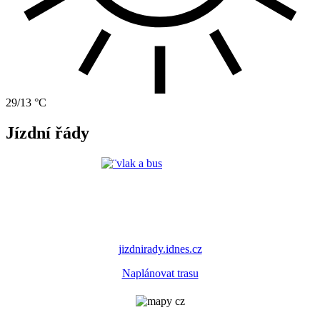
29/13 °C
Jízdní řády
jizdnirady.idnes.cz
Naplánovat trasu