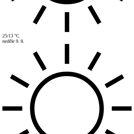
25/13 °C
neděle
9. 8.