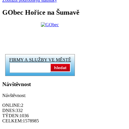
Zobrazit podrobnější statistiky
GObec Hořice na Šumavě
FIRMY A SLUŽBY VE MĚSTĚ
hledat
Návštěvnost
Návštěvnost:
ONLINE:
2
DNES:
332
TÝDEN:
1036
CELKEM:
1578985