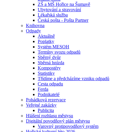
ZŠ a MŠ Hořice na Šumavě
Ubytování a stravování
Lékařská služba
Česká pošta - Pošta Partner
Knihovna
Odpady
Aktuálně
Poplatky
Systém MESOH
Termíny svozu odpadů
Sběrný dvůr
Sběrná hnízda
Kompostéry
Statistiky
Třídíme a předcházíme vzniku odpadů
Cesta odpadu
Ferda
Podnikatelé
Pohádková rezervace
Veřejné zakázky
Publicita
Hlášení rozhlasu městysu
Digitální povodňový plán městysu
Varovný protipovodňový systém
Hořické kulturní léto 2026