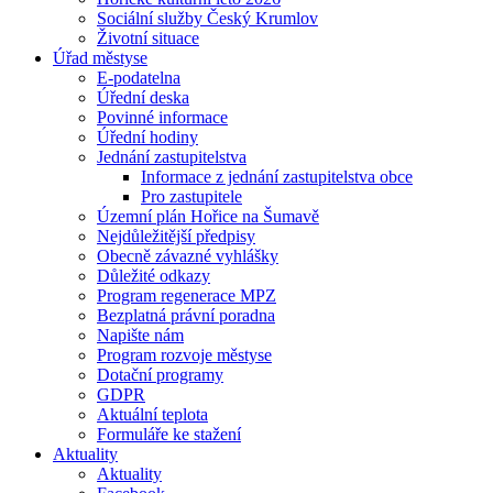
Sociální služby Český Krumlov
Životní situace
Úřad městyse
E-podatelna
Úřední deska
Povinné informace
Úřední hodiny
Jednání zastupitelstva
Informace z jednání zastupitelstva obce
Pro zastupitele
Územní plán Hořice na Šumavě
Nejdůležitější předpisy
Obecně závazné vyhlášky
Důležité odkazy
Program regenerace MPZ
Bezplatná právní poradna
Napište nám
Program rozvoje městyse
Dotační programy
GDPR
Aktuální teplota
Formuláře ke stažení
Aktuality
Aktuality