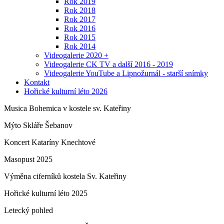
Rok 2019
Rok 2018
Rok 2017
Rok 2016
Rok 2015
Rok 2014
Videogalerie 2020 +
Videogalerie CK TV a další 2016 - 2019
Videogalerie YouTube a Lipnožurnál - starší snímky
Kontakt
Hořické kulturní léto 2026
Musica Bohemica v kostele sv. Kateřiny
Mýto Skláře Šebanov
Koncert Kataríny Knechtové
Masopust 2025
Výměna ciferníků kostela Sv. Kateřiny
Hořické kulturní léto 2025
Letecký pohled