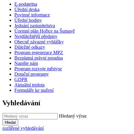
E-podatelna
Úřední deska
Povinné informace
Úřední hodiny
Jednání zastupitelstva
Územní plán Hořice na Šumavě
Nejdůležitější předpisy
Obecně závazné vyhlášky
Důležité odkazy
Program regenerace MPZ
Bezplatná právní poradna
Napište nám
Program rozvoje městyse
Dotační programy
GDPR
Aktuální teplota
Formuláře ke stažení
Vyhledávání
Hledaný výraz
Hledat
rozšířené vyhledávání