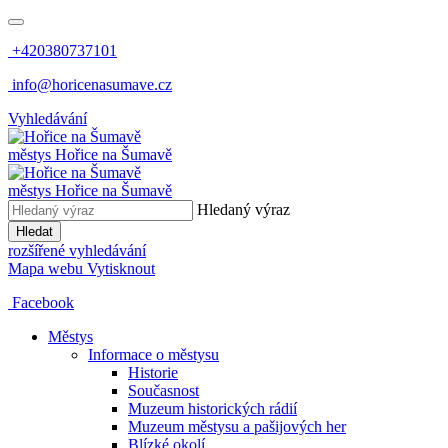
+420380737101
info@horicenasumave.cz
Vyhledávání
městys
Hořice na Šumavě
městys
Hořice na Šumavě
Hledaný výraz
Hledat
rozšířené vyhledávání
Mapa webu
Vytisknout
Facebook
Městys
Informace o městysu
Historie
Současnost
Muzeum historických rádií
Muzeum městysu a pašijových her
Blízké okolí