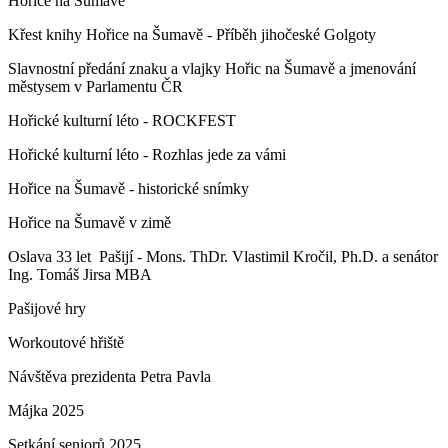
Hořice na Šumavě
Křest knihy Hořice na Šumavě - Příběh jihočeské Golgoty
Slavnostní předání znaku a vlajky Hořic na Šumavě a jmenování
městysem v Parlamentu ČR
Hořické kulturní léto - ROCKFEST
Hořické kulturní léto - Rozhlas jede za vámi
Hořice na Šumavě - historické snímky
Hořice na Šumavě v zimě
Oslava 33 let Pašijí - Mons. ThDr. Vlastimil Kročil, Ph.D. a senátor
Ing. Tomáš Jirsa MBA
Pašijové hry
Workoutové hřiště
Návštěva prezidenta Petra Pavla
Májka 2025
Setkání seniorů 2025