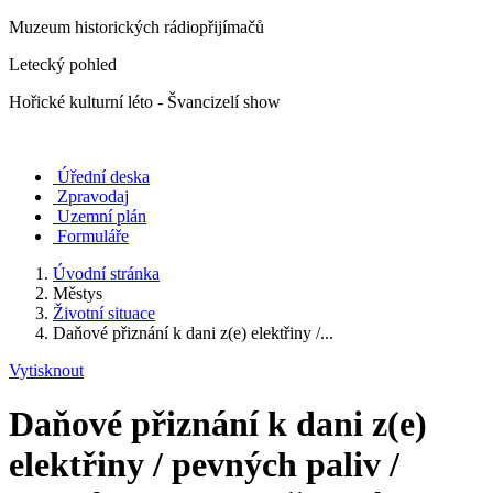
Muzeum historických rádiopřijímačů
Letecký pohled
Hořické kulturní léto - Švancizelí show
Úřední deska
Zpravodaj
Uzemní plán
Formuláře
Úvodní stránka
Městys
Životní situace
Daňové přiznání k dani z(e) elektřiny /...
Vytisknout
Daňové přiznání k dani z(e)
elektřiny / pevných paliv /