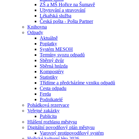
ZŠ a MŠ Hořice na Šumavě
Ubytování a stravování
Lékařská služba
Česká pošta - Pošta Partner
Knihovna
Odpady
Aktuálně
Poplatky
Systém MESOH
Termíny svozu odpadů
Sběrný dvůr
Sběrná hnízda
Kompostéry
Statistiky
Třídíme a předcházíme vzniku odpadů
Cesta odpadu
Ferda
Podnikatelé
Pohádková rezervace
Veřejné zakázky
Publicita
Hlášení rozhlasu městysu
Digitální povodňový plán městysu
Varovný protipovodňový systém
Hořické kulturní léto 2026