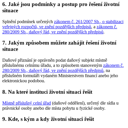
6. Jaké jsou podmínky a postup pro řešení životní
situace
Splnění podmínek určených
zákonem č. 261/2007 Sb., o stabilizaci
veřejných rozpočtů, ve znění pozdějších předpisů
, a
zákonem č.
280/2009 Sb., daňový řád, ve znění pozdějších předpisů
.
7. Jakým způsobem můžete zahájit řešení životní
situace
Daňové přiznání je oprávněn podat daňový subjekt místně
příslušnému celnímu úřadu, a to způsobem stanoveným
zákonem č.
280/2009 Sb., daňový řád, ve znění pozdějších předpisů
, na
příslušném formuláři vydaném Ministerstvem financí anebo jeho
elektronickou podobou.
8. Na které instituci životní situaci řešit
Místně příslušný celní úřad
(daňové oddělení), určený dle sídla u
právnické osoby anebo dle místa pobytu u fyzické osoby.
9. Kde, s kým a kdy životní situaci řešit