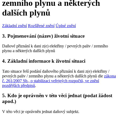
zemního plynu a některých
dalších plynů
Základní znění
Rozšířené znění
Úplné znění
3. Pojmenování (název) životní situace
Daňové přiznání k dani z(e) elektřiny / pevných paliv / zemního
plynu a některých dalších plynů
4. Základní informace k životní situaci
Tato situace řeší podání daňového přiznání k dani z(e) elektřiny /
pevných paliv / zemního plynu a některých dalších plynů dle
zákona
č. 261/2007 Sb., o stabilizaci veřejných rozpočtů, ve znění
pozdějších předpisů
.
5. Kdo je oprávněn v této věci jednat (podat žádost
apod.)
V této věci je oprávněn jednat daňový subjekt.