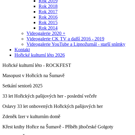
Rok 2019
Rok 2018
Rok 2017
Rok 2016
Rok 2015
Rok 2014
Videogalerie 2020 +
Videogalerie CK TV a další 2016 - 2019
Videogalerie YouTube a Lipnožurnál - starší snímky
Kontakt
Hořické kulturní léto 2026
Hořické kulturní léto - ROCKFEST
Masopust v Hořicích na Šumavě
Setkání seniorů 2025
33 let Hořických pašijových her - poslední večeře
Oslavy 33 let onbovených Hořických pašijových her
Zdeněk Izer v kulturním domě
Křest knihy Hořice na Šumavě - Příběh jihočeské Golgoty