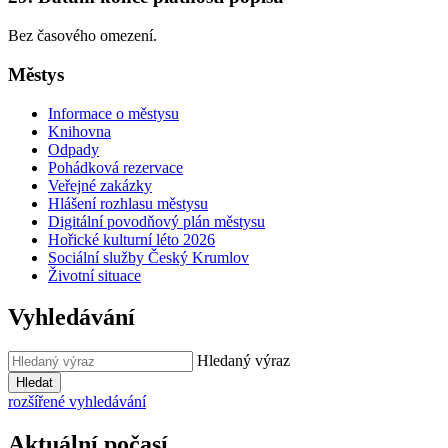
Bez časového omezení.
Městys
Informace o městysu
Knihovna
Odpady
Pohádková rezervace
Veřejné zakázky
Hlášení rozhlasu městysu
Digitální povodňový plán městysu
Hořické kulturní léto 2026
Sociální služby Český Krumlov
Životní situace
Vyhledávání
Hledaný výraz
Hledat
rozšířené vyhledávání
Aktuální počasí