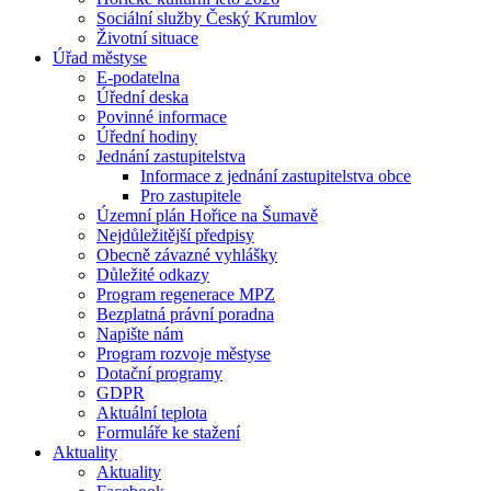
Sociální služby Český Krumlov
Životní situace
Úřad městyse
E-podatelna
Úřední deska
Povinné informace
Úřední hodiny
Jednání zastupitelstva
Informace z jednání zastupitelstva obce
Pro zastupitele
Územní plán Hořice na Šumavě
Nejdůležitější předpisy
Obecně závazné vyhlášky
Důležité odkazy
Program regenerace MPZ
Bezplatná právní poradna
Napište nám
Program rozvoje městyse
Dotační programy
GDPR
Aktuální teplota
Formuláře ke stažení
Aktuality
Aktuality