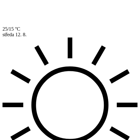
25/15 °C
středa
12. 8.