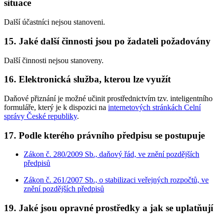
situace
Další účastníci nejsou stanoveni.
15. Jaké další činnosti jsou po žadateli požadovány
Další činnosti nejsou stanoveny.
16. Elektronická služba, kterou lze využít
Daňové přiznání je možné učinit prostřednictvím tzv. inteligentního
formuláře, který je k dispozici na
internetových stránkách Celní
správy České republiky
.
17. Podle kterého právního předpisu se postupuje
Zákon č. 280/2009 Sb., daňový řád, ve znění pozdějších
předpisů
Zákon č. 261/2007 Sb., o stabilizaci veřejných rozpočtů, ve
znění pozdějších předpisů
19. Jaké jsou opravné prostředky a jak se uplatňují