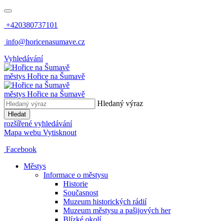
+420380737101
info@horicenasumave.cz
Vyhledávání
městys
Hořice na Šumavě
městys
Hořice na Šumavě
Hledaný výraz
Hledat
rozšířené vyhledávání
Mapa webu
Vytisknout
Facebook
Městys
Informace o městysu
Historie
Současnost
Muzeum historických rádií
Muzeum městysu a pašijových her
Blízké okolí