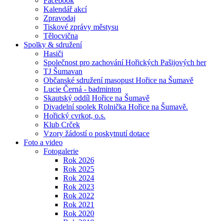
Facebook
Kalendář akcí
Zpravodaj
Tiskové zprávy městysu
Tělocvična
Spolky & sdružení
Hasiči
Společnost pro zachování Hořických Pašijových her
TJ Šumavan
Občanské sdružení masopust Hořice na Šumavě
Lucie Černá - badminton
Skautský oddíl Hořice na Šumavě
Divadelní spolek Rolnička Hořice na Šumavě.
Hořický cvrkot, o.s.
Klub Crček
Vzory žádostí o poskytnutí dotace
Foto a video
Fotogalerie
Rok 2026
Rok 2025
Rok 2024
Rok 2023
Rok 2022
Rok 2021
Rok 2020