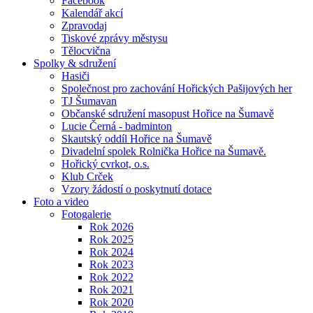
Facebook
Kalendář akcí
Zpravodaj
Tiskové zprávy městysu
Tělocvična
Spolky & sdružení
Hasiči
Společnost pro zachování Hořických Pašijových her
TJ Šumavan
Občanské sdružení masopust Hořice na Šumavě
Lucie Černá - badminton
Skautský oddíl Hořice na Šumavě
Divadelní spolek Rolnička Hořice na Šumavě.
Hořický cvrkot, o.s.
Klub Crček
Vzory žádostí o poskytnutí dotace
Foto a video
Fotogalerie
Rok 2026
Rok 2025
Rok 2024
Rok 2023
Rok 2022
Rok 2021
Rok 2020