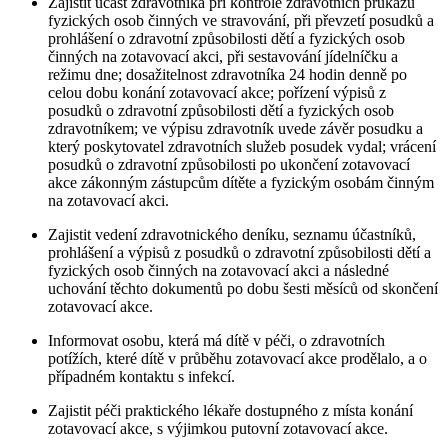
Zajistit účast zdravotníka při kontrole zdravotních průkazů
fyzických osob činných ve stravování, při převzetí posudků a
prohlášení o zdravotní způsobilosti dětí a fyzických osob
činných na zotavovací akci, při sestavování jídelníčku a
režimu dne; dosažitelnost zdravotníka 24 hodin denně po
celou dobu konání zotavovací akce; pořízení výpisů z
posudků o zdravotní způsobilosti dětí a fyzických osob
zdravotníkem; ve výpisu zdravotník uvede závěr posudku a
který poskytovatel zdravotních služeb posudek vydal; vrácení
posudků o zdravotní způsobilosti po ukončení zotavovací
akce zákonným zástupcům dítěte a fyzickým osobám činným
na zotavovací akci.
Zajistit vedení zdravotnického deníku, seznamu účastníků,
prohlášení a výpisů z posudků o zdravotní způsobilosti dětí a
fyzických osob činných na zotavovací akci a následné
uchování těchto dokumentů po dobu šesti měsíců od skončení
zotavovací akce.
Informovat osobu, která má dítě v péči, o zdravotních
potížích, které dítě v průběhu zotavovací akce prodělalo, a o
případném kontaktu s infekcí.
Zajistit péči praktického lékaře dostupného z místa konání
zotavovací akce, s výjimkou putovní zotavovací akce.