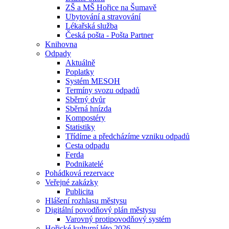
ZŠ a MŠ Hořice na Šumavě
Ubytování a stravování
Lékařská služba
Česká pošta - Pošta Partner
Knihovna
Odpady
Aktuálně
Poplatky
Systém MESOH
Termíny svozu odpadů
Sběrný dvůr
Sběrná hnízda
Kompostéry
Statistiky
Třídíme a předcházíme vzniku odpadů
Cesta odpadu
Ferda
Podnikatelé
Pohádková rezervace
Veřejné zakázky
Publicita
Hlášení rozhlasu městysu
Digitální povodňový plán městysu
Varovný protipovodňový systém
Hořické kulturní léto 2026