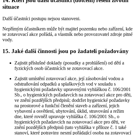
14. Kteří jsou další účastníci (dotčení) řešení životní
situace
Další účastníci postupu nejsou stanoveni.
Nepřímým účastníkem může být majitel pozemku nebo zařízení, kde
se zotavovací akce pořádá, a vlastník nebo provozovatel zdroje pitné
vody.
15. Jaké další činnosti jsou po žadateli požadovány
Zajistit příslušné doklady (posudky a prohlášení) od dětí a
fyzických osob účastnících se zotavovací akce.
Zajistit umístění zotavovací akce, její zásobování vodou a
odstraňování odpadků a splaškových vod v souladu s
hygienickými požadavky upravenými vyhláškou č. 106/2001
Sb., o hygienických požadavcích na zotavovací akce pro děti,
ve znění pozdějších předpisů; dodržet hygienické požadavky
na prostorové a funkční členění staveb a zařízení, jejich
vybavení a osvětlení, ubytování, úklid, stravování a režim
dne, které rovněž upravuje vyhláška č. 106/2001 Sb., o
hygienických požadavcích na zotavovací akce pro děti, ve
znění pozdějších předpisů (tato vyhláška v příloze č. 1 také
stanoví, které potraviny nesmí pořádající osoba na zotavovací