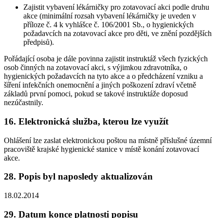
Zajistit vybavení lékárničky pro zotavovací akci podle druhu
akce (minimální rozsah vybavení lékárničky je uveden v
příloze č. 4 k vyhlášce č. 106/2001 Sb., o hygienických
požadavcích na zotavovací akce pro děti, ve znění pozdějších
předpisů).
Pořádající osoba je dále povinna zajistit instruktáž všech fyzických
osob činných na zotavovací akci, s výjimkou zdravotníka, o
hygienických požadavcích na tyto akce a o předcházení vzniku a
šíření infekčních onemocnění a jiných poškození zdraví včetně
základů první pomoci, pokud se takové instruktáže doposud
nezúčastnily.
16. Elektronická služba, kterou lze využít
Ohlášení lze zaslat elektronickou poštou na místně příslušné územní
pracoviště krajské hygienické stanice v místě konání zotavovací
akce.
28. Popis byl naposledy aktualizován
18.02.2014
29. Datum konce platnosti popisu