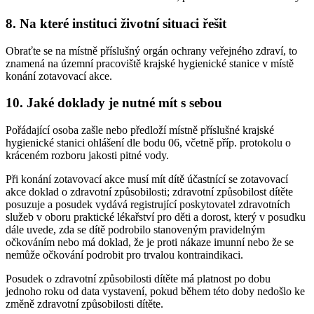
8. Na které instituci životní situaci řešit
Obraťte se na místně příslušný orgán ochrany veřejného zdraví, to
znamená na územní pracoviště krajské hygienické stanice v místě
konání zotavovací akce.
10. Jaké doklady je nutné mít s sebou
Pořádající osoba zašle nebo předloží místně příslušné krajské
hygienické stanici ohlášení dle bodu 06, včetně příp. protokolu o
kráceném rozboru jakosti pitné vody.
Při konání zotavovací akce musí mít dítě účastnící se zotavovací
akce doklad o zdravotní způsobilosti; zdravotní způsobilost dítěte
posuzuje a posudek vydává registrující poskytovatel zdravotních
služeb v oboru praktické lékařství pro děti a dorost, který v posudku
dále uvede, zda se dítě podrobilo stanoveným pravidelným
očkováním nebo má doklad, že je proti nákaze imunní nebo že se
nemůže očkování podrobit pro trvalou kontraindikaci.
Posudek o zdravotní způsobilosti dítěte má platnost po dobu
jednoho roku od data vystavení, pokud během této doby nedošlo ke
změně zdravotní způsobilosti dítěte.