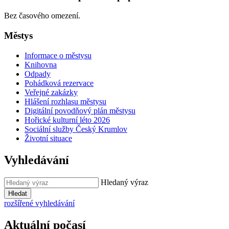
Bez časového omezení.
Městys
Informace o městysu
Knihovna
Odpady
Pohádková rezervace
Veřejné zakázky
Hlášení rozhlasu městysu
Digitální povodňový plán městysu
Hořické kulturní léto 2026
Sociální služby Český Krumlov
Životní situace
Vyhledávání
Hledaný výraz
Hledat
rozšířené vyhledávání
Aktuální počasí