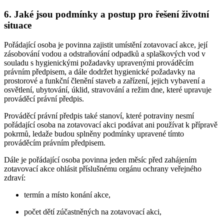
6. Jaké jsou podmínky a postup pro řešení životní
situace
Pořádající osoba je povinna zajistit umístění zotavovací akce, její
zásobování vodou a odstraňování odpadků a splaškových vod v
souladu s hygienickými požadavky upravenými prováděcím
právním předpisem, a dále dodržet hygienické požadavky na
prostorové a funkční členění staveb a zařízení, jejich vybavení a
osvětlení, ubytování, úklid, stravování a režim dne, které upravuje
prováděcí právní předpis.
Prováděcí právní předpis také stanoví, které potraviny nesmí
pořádající osoba na zotavovací akci podávat ani používat k přípravě
pokrmů, ledaže budou splněny podmínky upravené tímto
prováděcím právním předpisem.
Dále je pořádající osoba povinna jeden měsíc před zahájením
zotavovací akce ohlásit příslušnému orgánu ochrany veřejného
zdraví:
termín a místo konání akce,
počet dětí zúčastněných na zotavovací akci,