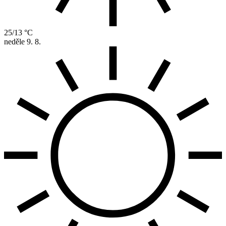
25/13 °C
neděle
9. 8.