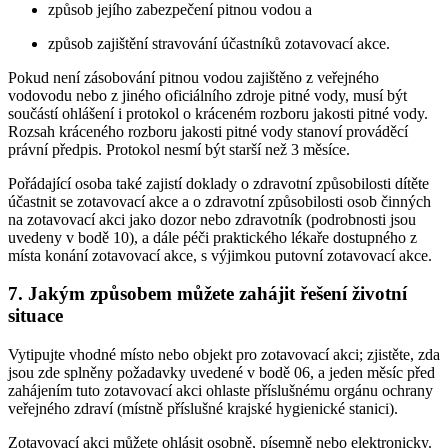
způsob jejího zabezpečení pitnou vodou a
způsob zajištění stravování účastníků zotavovací akce.
Pokud není zásobování pitnou vodou zajištěno z veřejného
vodovodu nebo z jiného oficiálního zdroje pitné vody, musí být
součástí ohlášení i protokol o kráceném rozboru jakosti pitné vody.
Rozsah kráceného rozboru jakosti pitné vody stanoví prováděcí
právní předpis. Protokol nesmí být starší než 3 měsíce.
Pořádající osoba také zajistí doklady o zdravotní způsobilosti dítěte
účastnit se zotavovací akce a o zdravotní způsobilosti osob činných
na zotavovací akci jako dozor nebo zdravotník (podrobnosti jsou
uvedeny v bodě 10), a dále péči praktického lékaře dostupného z
místa konání zotavovací akce, s výjimkou putovní zotavovací akce.
7. Jakým způsobem můžete zahájit řešení životní
situace
Vytipujte vhodné místo nebo objekt pro zotavovací akci; zjistěte, zda
jsou zde splněny požadavky uvedené v bodě 06, a jeden měsíc před
zahájením tuto zotavovací akci ohlaste příslušnému orgánu ochrany
veřejného zdraví (místně příslušné krajské hygienické stanici).
Zotavovací akci můžete ohlásit osobně, písemně nebo elektronicky.