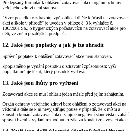
Předepsaný formulář k ohlášení zotavovací akce orgánu ochrany
veřejného zdraví není stanoven.
"Vzor posudku o zdravotní způsobilosti dítěte k účasti na zotavovací
akci a škole v přírodě" je uveden v příloze č. 3 k vyhlášce č.
106/2001 Sb., o hygienických požadavcích na zotavovací akce pro
děti, ve znění pozdějších předpisů.
12. Jaké jsou poplatky a jak je lze uhradit
Správní poplatek k ohlášení zotavovací akce není stanoven.
Zpoplatněno je vydání posudku o zdravotní způsobilosti; výši
poplatku určuje lékař, který posudek vydává.
13. Jaké jsou lhůty pro vyřízení
Zotavovací akce se musí ohlásit jeden měsíc před jejím zahájením.
Orgán ochrany veřejného zdraví bere ohlášení o zotavovací akci na
vědomí a dále se k ní nevyjadřuje; pouze v případě, že k místu a
způsobu konání zotavovací akce zaujme negativní stanovisko, zahájí
správní řízení k vydání rozhodnutí o zákazu konání zotavovací akce.