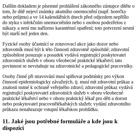
Dalším dokladem je písemné prohlášení zákonného zástupce dítěte o
tom, že dítě nejeví známky akutního onemocnění (např. horečky
nebo průjmu) a ve 14 kalendářních dnech před odjezdem nepřišlo
do styku s infekčním onemocněním nebo s osobou podezřelou z
nákazy a není mu nařízeno karanténní opatření; toto potvrzení nesmí
být starší než jeden den.
Fyzické osoby účastnící se zotavovací akce jako dozor nebo
zdravotník musí být k této činnosti zdravotně způsobilé; zdravotní
způsobilost posuzuje a posudek vydává registrující poskytovatel
zdravotních služeb v oboru všeobecné praktické lékařství; tato
povinnost se nevztahuje na zdravotnické a pedagogické pracovníky.
Osoby činné při stravování musí splňovat podmínky pro výkon
činností epidemiologicky závažných, tj. musí mít zdravotní průkaz a
znalosti nutné k ochraně veřejného zdraví; zdravotní průkaz vydává
registrující poskytovatel zdravotních služeb v oboru všeobecné
praktické lékařství nebo v oboru praktický lékař pro děti a dorost
nebo poskytovatel pracovnělékařských služeb; vydání zdravotního
průkazu nenahrazuje vstupní lékařskou prohlídku.
11. Jaké jsou potřebné formuláře a kde jsou k
dispozici