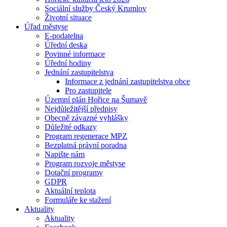
Sociální služby Český Krumlov
Životní situace
Úřad městyse
E-podatelna
Úřední deska
Povinné informace
Úřední hodiny
Jednání zastupitelstva
Informace z jednání zastupitelstva obce
Pro zastupitele
Územní plán Hořice na Šumavě
Nejdůležitější předpisy
Obecně závazné vyhlášky
Důležité odkazy
Program regenerace MPZ
Bezplatná právní poradna
Napište nám
Program rozvoje městyse
Dotační programy
GDPR
Aktuální teplota
Formuláře ke stažení
Aktuality
Aktuality