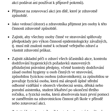
akci podávat ani používat k přípravě pokrmů).
Přijmout na zotavovací akci jen dítě, které je zdravotně
způsobilé.
Jako vedoucí (dozor) a zdravotníka přijmout jen osoby k této
činnosti zdravotně způsobilé.
Zajistit, aby všechny osoby činné ve stravování splňovaly
předpoklady pro výkon činností epidemiologicky závažných,
tj. musí mít znalosti nutné k ochraně veřejného zdraví a
vlastnit zdravotní průkaz.
Zajistit základní péči o zdraví všech účastníků akce, kontrolu
dodržování hygienických požadavků stanovených
příslušnými právními předpisy, včetně kontroly dodržování
zásad osobní hygieny u osob činných ve stravování,
způsobilou fyzickou osobou (zdravotníkem); za způsobilou se
považuje fyzická osoba, která má alespoň úplné střední
odborné vzdělání v oborech všeobecná sestra, dětská nebo
porodní asistentka, student lékařství po ukončení třetího
ročníku, a fyzická osoba, která absolvovala kurz první pomoci
se zaměřením na zdravotnickou činnost při škole v přírodě
nebo zotavovací akci.