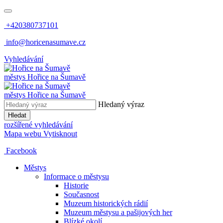
+420380737101
info@horicenasumave.cz
Vyhledávání
městys
Hořice na Šumavě
městys
Hořice na Šumavě
Hledaný výraz
Hledat
rozšířené vyhledávání
Mapa webu
Vytisknout
Facebook
Městys
Informace o městysu
Historie
Současnost
Muzeum historických rádií
Muzeum městysu a pašijových her
Blízké okolí