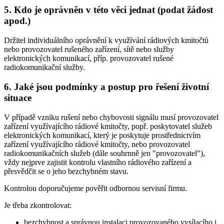
5. Kdo je oprávněn v této věci jednat (podat žádost
apod.)
Držitel individuálního oprávnění k využívání rádiových kmitočtů
nebo provozovatel rušeného zařízení, sítě nebo služby
elektronických komunikací, příp. provozovatel rušené
radiokomunikační služby.
6. Jaké jsou podmínky a postup pro řešení životní
situace
V případě vzniku rušení nebo chybovosti signálu musí provozovatel
zařízení využívajícího rádiové kmitočty, popř. poskytovatel služeb
elektronických komunikací, který je poskytuje prostřednictvím
zařízení využívajícího rádiové kmitočty, nebo provozovatel
radiokomunikačních služeb (dále souhrnně jen "provozovatel"),
vždy nejprve zajistit kontrolu vlastního rádiového zařízení a
přesvědčit se o jeho bezchybném stavu.
Kontrolou doporučujeme pověřit odbornou servisní firmu.
Je třeba zkontrolovat:
bezchybnost a správnou instalaci provozovaného vysílacího i