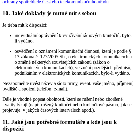
ochrany spotřebitele Českého telekomunikačního úřadu
.
10. Jaké doklady je nutné mít s sebou
Je třeba mít k dispozici:
individuální oprávnění k využívání rádiových kmitočtů, bylo-
li vydáno,
osvědčení o oznámení komunikační činnosti, která je podle §
13 zákona č. 127/2005 Sb., o elektronických komunikacích a
o změně některých souvisejících zákonů (zákon o
elektronických komunikacích), ve znění pozdějších předpisů,
podnikáním v elektronických komunikacích, bylo-li vydáno.
Nezapomeňte uvést název a sídlo firmy, event. vaše jméno, příjmení,
bydliště a spojení (telefon, e-mail).
Dále je vhodné popsat okolnosti, které se rušení nebo zhoršené
kvality týkají (např. rušený kmitočet nebo kmitočtové pásmo, jak se
projevuje, v jakých časových intervalech apod.).
11. Jaké jsou potřebné formuláře a kde jsou k
dispozici