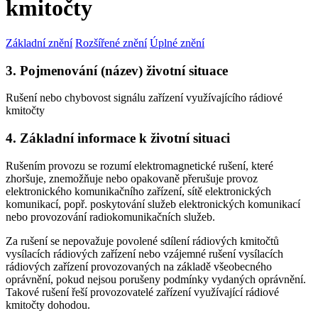
kmitočty
Základní znění
Rozšířené znění
Úplné znění
3. Pojmenování (název) životní situace
Rušení nebo chybovost signálu zařízení využívajícího rádiové
kmitočty
4. Základní informace k životní situaci
Rušením provozu se rozumí elektromagnetické rušení, které
zhoršuje, znemožňuje nebo opakovaně přerušuje provoz
elektronického komunikačního zařízení, sítě elektronických
komunikací, popř. poskytování služeb elektronických komunikací
nebo provozování radiokomunikačních služeb.
Za rušení se nepovažuje povolené sdílení rádiových kmitočtů
vysílacích rádiových zařízení nebo vzájemné rušení vysílacích
rádiových zařízení provozovaných na základě všeobecného
oprávnění, pokud nejsou porušeny podmínky vydaných oprávnění.
Takové rušení řeší provozovatelé zařízení využívající rádiové
kmitočty dohodou.