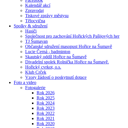
Facebook
Kalendář akcí
Zpravodaj
Tiskové zprávy městysu
Tělocvična
Spolky & sdružení
Hasiči
Společnost pro zachování Hořických Pašijových her
TJ Šumavan
Občanské sdružení masopust Hořice na Šumavě
Lucie Černá - badminton
Skautský oddíl Hořice na Šumavě
Divadelní spolek Rolnička Hořice na Šumavě.
Hořický cvrkot, o.s.
Klub Crček
Vzory žádostí o poskytnutí dotace
Foto a video
Fotogalerie
Rok 2026
Rok 2025
Rok 2024
Rok 2023
Rok 2022
Rok 2021
Rok 2020