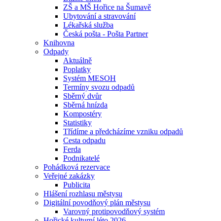
ZŠ a MŠ Hořice na Šumavě
Ubytování a stravování
Lékařská služba
Česká pošta - Pošta Partner
Knihovna
Odpady
Aktuálně
Poplatky
Systém MESOH
Termíny svozu odpadů
Sběrný dvůr
Sběrná hnízda
Kompostéry
Statistiky
Třídíme a předcházíme vzniku odpadů
Cesta odpadu
Ferda
Podnikatelé
Pohádková rezervace
Veřejné zakázky
Publicita
Hlášení rozhlasu městysu
Digitální povodňový plán městysu
Varovný protipovodňový systém
Hořické kulturní léto 2026