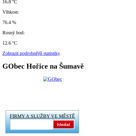
16.8 °C
Vlhkost:
76.4 %
Rosný bod:
12.6 °C
Zobrazit podrobnější statistiky
GObec Hořice na Šumavě
FIRMY A SLUŽBY VE MĚSTĚ
hledat