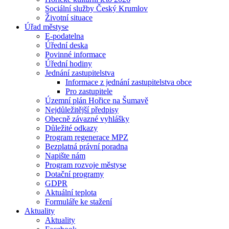
Sociální služby Český Krumlov
Životní situace
Úřad městyse
E-podatelna
Úřední deska
Povinné informace
Úřední hodiny
Jednání zastupitelstva
Informace z jednání zastupitelstva obce
Pro zastupitele
Územní plán Hořice na Šumavě
Nejdůležitější předpisy
Obecně závazné vyhlášky
Důležité odkazy
Program regenerace MPZ
Bezplatná právní poradna
Napište nám
Program rozvoje městyse
Dotační programy
GDPR
Aktuální teplota
Formuláře ke stažení
Aktuality
Aktuality