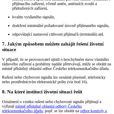
přijímacího zařízení, včetně antén, anténních svodů a
přidružených zařízení,
kvalitu vysílaného signálu,
dodržení minimální požadované úrovně přijímaného signálu,
odpovídající nastavení citlivosti přijímačů (terminálů) atd.
7. Jakým způsobem můžete zahájit řešení životní
situace
V případě, že se provozovatel ujistil o bezchybném stavu vlastního
rádiového zařízení a problémy nadále přetrvávají, může se obrátit na
místně příslušný oblastní odbor Českého telekomunikačního úřadu.
Rušení nebo chybovost signálu lze oznámit písemně, telefonicky
nebo prostřednictvím elektronické pošty (viz bod 16).
8. Na které instituci životní situaci řešit
Oznámení o vzniku rušení nebo chybovosti signálu přijímají a
vyřizují
místně příslušné oblastní odbory Českého
telekomunikačního úřadu
, popř. se lze obrátit na
odbor kontroly a