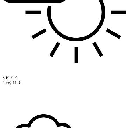
30/17 °C
úterý
11. 8.