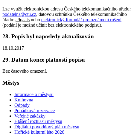
Lze využít elektronickou adresu Českého telekomunikačního úřadu:
podatelna@ctu.cz
, datovou schránku Českého telekomunikačního
úřadu:
a9qaats
nebo
elektronický formulář pro oznámení rušení
(podání je možné učinit bez elektronického podpisu).
28. Popis byl naposledy aktualizován
18.10.2017
29. Datum konce platnosti popisu
Bez časového omezení.
Městys
Informace o městysu
Knihovna
Odpady
Pohádková rezervace
Veřejné zakázky
Hlášení rozhlasu městysu
Digitální povodňový plán městysu
Hořické kulturní léto 2026