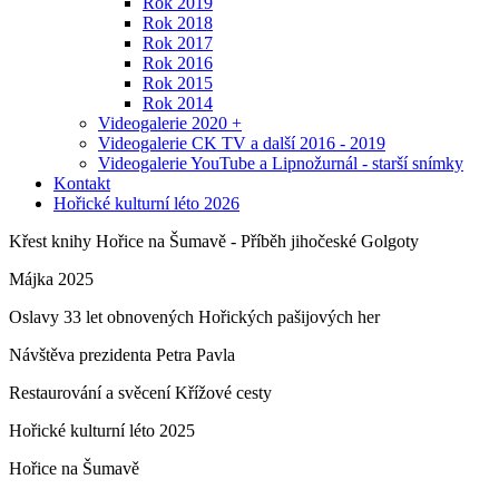
Rok 2019
Rok 2018
Rok 2017
Rok 2016
Rok 2015
Rok 2014
Videogalerie 2020 +
Videogalerie CK TV a další 2016 - 2019
Videogalerie YouTube a Lipnožurnál - starší snímky
Kontakt
Hořické kulturní léto 2026
Křest knihy Hořice na Šumavě - Příběh jihočeské Golgoty
Májka 2025
Oslavy 33 let obnovených Hořických pašijových her
Návštěva prezidenta Petra Pavla
Restaurování a svěcení Křížové cesty
Hořické kulturní léto 2025
Hořice na Šumavě