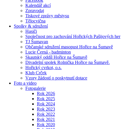
Facebook
Kalendář akcí
Zpravodaj
Tiskové zprávy městysu
Tělocvična
Spolky & sdružení
Hasiči
Společnost pro zachování Hořických Pašijových her
TJ Šumavan
Občanské sdružení masopust Hořice na Šumavě
Lucie Černá - badminton
Skautský oddíl Hořice na Šumavě
Divadelní spolek Rolnička Hořice na Šumavě.
Hořický cvrkot, o.s.
Klub Crček
Vzory žádostí o poskytnutí dotace
Foto a video
Fotogalerie
Rok 2026
Rok 2025
Rok 2024
Rok 2023
Rok 2022
Rok 2021
Rok 2020