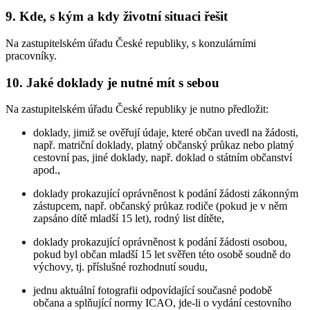
9. Kde, s kým a kdy životní situaci řešit
Na zastupitelském úřadu České republiky, s konzulárními
pracovníky.
10. Jaké doklady je nutné mít s sebou
Na zastupitelském úřadu České republiky je nutno předložit:
doklady, jimiž se ověřují údaje, které občan uvedl na žádosti,
např. matriční doklady, platný občanský průkaz nebo platný
cestovní pas, jiné doklady, např. doklad o státním občanství
apod.,
doklady prokazující oprávněnost k podání žádosti zákonným
zástupcem, např. občanský průkaz rodiče (pokud je v něm
zapsáno dítě mladší 15 let), rodný list dítěte,
doklady prokazující oprávněnost k podání žádosti osobou,
pokud byl občan mladší 15 let svěřen této osobě soudně do
výchovy, tj. příslušné rozhodnutí soudu,
jednu aktuální fotografii odpovídající současné podobě
občana a splňující normy ICAO, jde-li o vydání cestovního