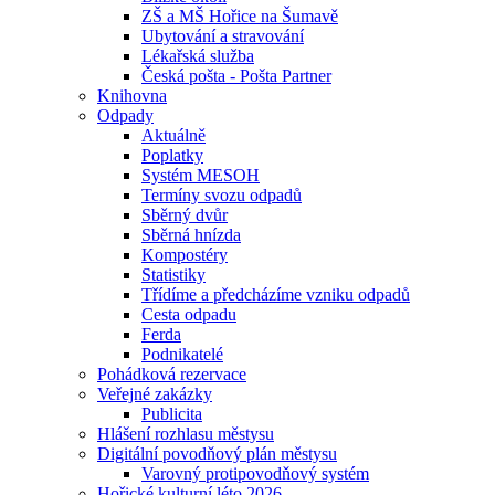
ZŠ a MŠ Hořice na Šumavě
Ubytování a stravování
Lékařská služba
Česká pošta - Pošta Partner
Knihovna
Odpady
Aktuálně
Poplatky
Systém MESOH
Termíny svozu odpadů
Sběrný dvůr
Sběrná hnízda
Kompostéry
Statistiky
Třídíme a předcházíme vzniku odpadů
Cesta odpadu
Ferda
Podnikatelé
Pohádková rezervace
Veřejné zakázky
Publicita
Hlášení rozhlasu městysu
Digitální povodňový plán městysu
Varovný protipovodňový systém
Hořické kulturní léto 2026