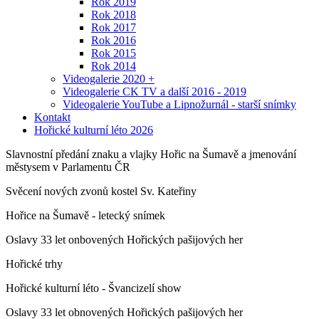
Rok 2019
Rok 2018
Rok 2017
Rok 2016
Rok 2015
Rok 2014
Videogalerie 2020 +
Videogalerie CK TV a další 2016 - 2019
Videogalerie YouTube a Lipnožurnál - starší snímky
Kontakt
Hořické kulturní léto 2026
Slavnostní předání znaku a vlajky Hořic na Šumavě a jmenování
městysem v Parlamentu ČR
Svěcení nových zvonů kostel Sv. Kateřiny
Hořice na Šumavě - letecký snímek
Oslavy 33 let onbovených Hořických pašijových her
Hořické trhy
Hořické kulturní léto - Švancizelí show
Oslavy 33 let obnovených Hořických pašijových her