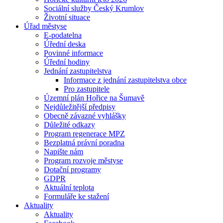
Sociální služby Český Krumlov
Životní situace
Úřad městyse
E-podatelna
Úřední deska
Povinné informace
Úřední hodiny
Jednání zastupitelstva
Informace z jednání zastupitelstva obce
Pro zastupitele
Územní plán Hořice na Šumavě
Nejdůležitější předpisy
Obecně závazné vyhlášky
Důležité odkazy
Program regenerace MPZ
Bezplatná právní poradna
Napište nám
Program rozvoje městyse
Dotační programy
GDPR
Aktuální teplota
Formuláře ke stažení
Aktuality
Aktuality