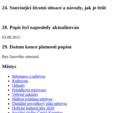
24. Související životní situace a návody, jak je řešit
28. Popis byl naposledy aktualizován
03.08.2015
29. Datum konce platnosti popisu
Bez časového omezení.
Městys
Informace o městysu
Knihovna
Odpady
Pohádková rezervace
Veřejné zakázky
Hlášení rozhlasu městysu
Digitální povodňový plán městysu
Hořické kulturní léto 2026
Sociální služby Český Krumlov