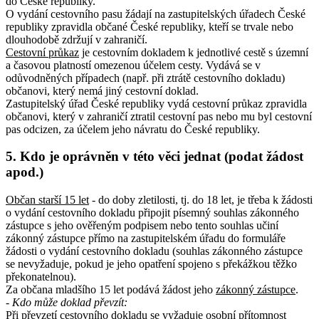
do České republiky.
O vydání cestovního pasu žádají na zastupitelských úřadech České
republiky zpravidla občané České republiky, kteří se trvale nebo
dlouhodobě zdržují v zahraničí.
Cestovní průkaz
je cestovním dokladem k jednotlivé cestě s územní
a časovou platností omezenou účelem cesty. Vydává se v
odůvodněných případech (např. při ztrátě cestovního dokladu)
občanovi, který nemá jiný cestovní doklad.
Zastupitelský úřad České republiky vydá cestovní průkaz zpravidla
občanovi, který v zahraničí ztratil cestovní pas nebo mu byl cestovní
pas odcizen, za účelem jeho návratu do České republiky.
5. Kdo je oprávněn v této věci jednat (podat žádost
apod.)
Občan starší 15 let
- do doby zletilosti, tj. do 18 let, je třeba k žádosti
o vydání cestovního dokladu připojit písemný souhlas zákonného
zástupce s jeho ověřeným podpisem nebo tento souhlas učiní
zákonný zástupce přímo na zastupitelském úřadu do formuláře
žádosti o vydání cestovního dokladu (souhlas zákonného zástupce
se nevyžaduje, pokud je jeho opatření spojeno s překážkou těžko
překonatelnou).
Za občana mladšího 15 let podává žádost jeho
zákonný zástupce
.
- Kdo může doklad převzít:
Při převzetí cestovního dokladu se vyžaduje osobní přítomnost