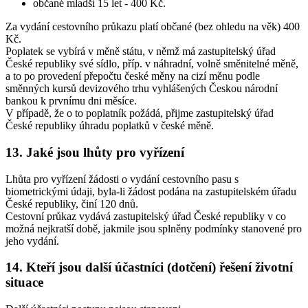
občané mladší 15 let - 400 Kč.
Za vydání cestovního průkazu platí občané (bez ohledu na věk) 400
Kč.
Poplatek se vybírá v měně státu, v němž má zastupitelský úřad
České republiky své sídlo, příp. v náhradní, volně směnitelné měně,
a to po provedení přepočtu české měny na cizí měnu podle
směnných kursů devizového trhu vyhlášených Českou národní
bankou k prvnímu dni měsíce.
V případě, že o to poplatník požádá, přijme zastupitelský úřad
České republiky úhradu poplatků v české měně.
13. Jaké jsou lhůty pro vyřízení
Lhůta pro vyřízení žádosti o vydání cestovního pasu s
biometrickými údaji, byla-li žádost podána na zastupitelském úřadu
České republiky, činí 120 dnů.
Cestovní průkaz vydává zastupitelský úřad České republiky v co
možná nejkratší době, jakmile jsou splněny podmínky stanovené pro
jeho vydání.
14. Kteří jsou další účastníci (dotčení) řešení životní
situace