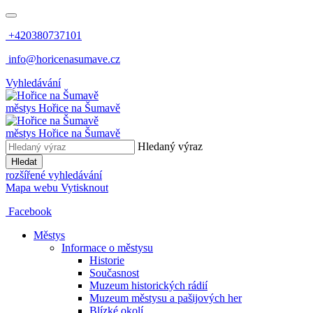
+420380737101
info@horicenasumave.cz
Vyhledávání
městys
Hořice na Šumavě
městys
Hořice na Šumavě
Hledaný výraz
Hledat
rozšířené vyhledávání
Mapa webu
Vytisknout
Facebook
Městys
Informace o městysu
Historie
Současnost
Muzeum historických rádií
Muzeum městysu a pašijových her
Blízké okolí