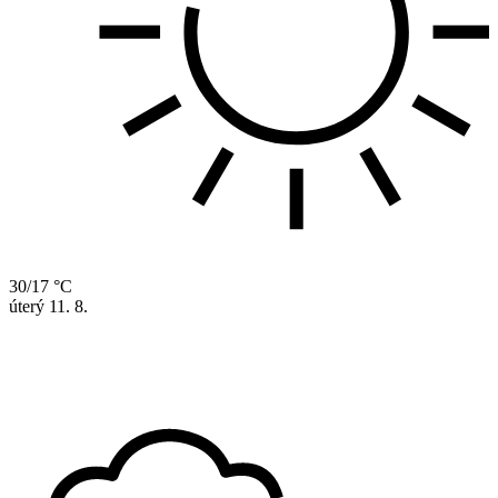
30/17 °C
úterý
11. 8.