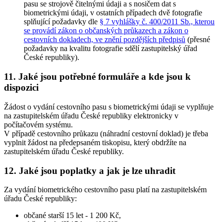
pasu se strojově čitelnými údaji a s nosičem dat s
biometrickými údaji, v ostatních případech dvě fotografie
splňující požadavky dle
§ 7 vyhlášky č. 400/2011 Sb., kterou
se provádí zákon o občanských průkazech a zákon o
cestovních dokladech, ve znění pozdějších předpisů
(přesné
požadavky na kvalitu fotografie sdělí zastupitelský úřad
České republiky).
11. Jaké jsou potřebné formuláře a kde jsou k
dispozici
Žádost o vydání cestovního pasu s biometrickými údaji se vyplňuje
na zastupitelském úřadu České republiky elektronicky v
počítačovém systému.
V případě cestovního průkazu (náhradní cestovní doklad) je třeba
vyplnit žádost na předepsaném tiskopisu, který obdržíte na
zastupitelském úřadu České republiky.
12. Jaké jsou poplatky a jak je lze uhradit
Za vydání biometrického cestovního pasu platí na zastupitelském
úřadu České republiky:
občané starší 15 let - 1 200 Kč,