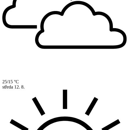
25/15 °C
středa
12. 8.