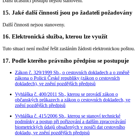
Další účastníci postupu nejsou stanoveni.
15. Jaké další činnosti jsou po žadateli požadovány
Další činnosti nejsou stanoveny.
16. Elektronická služba, kterou lze využít
Tuto situaci není možné řešit zasláním žádosti elektronickou poštou.
17. Podle kterého právního předpisu se postupuje
Zákon č. 329/1999 Sb., o cestovních dokladech a o změně
zákona o Policii České republiky (zákon o cestovních
dokladech), ve znění pozdějších předpisů
Vyhláška č. 400/2011 Sb., kterou se provádí zákon o
občanských průkazech a zákon o cestovních dokladech, ve
znění pozdějších předpisů
Vyhláška č. 415/2006 Sb., kterou se stanoví technické
podmínky a postup při pořizování a dalším zpracovávání
biometrických údajů obsažených v nosiči dat cestovního
dokladu, ve znění pozdějších předpisů