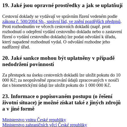
19. Jaké jsou opravné prostředky a jak se uplatňují
Cestovní doklady se vydávají ve správním řízení vedeném podle
zákona č. 500/2004 Sb., správní řád, ve znění pozdějších předpisů
.
Proti rozhodnutím ve věcech cestovních dokladů (např. proti
rozhodnutí o odepření vydání cestovního dokladu nebo o zastavení
řízení o vydání cestovního dokladu) lze podat odvolání k úřadu,
který napadené rozhodnutí vydal. O odvolání rozhodne jeho
nadřízený úřad.
20. Jaké sankce mohou být uplatněny v případě
nedodržení povinností
Za přestupek na úseku cestovních dokladů lze uložit pokutu do 10
000 Kč; za neoprávněné zpracování údajů zpracovaných v nosiči
dat s biometrickými údaji lze uložit pokutu do 1 000 000 Kč.
23. Informace o popisovaném postupu (o řešení
životní situace) je možné získat také z jiných zdrojů
a v jiné formě
Ministerstvo vnitra České republiky
Ministerstvo zahraničních věcí České republiky