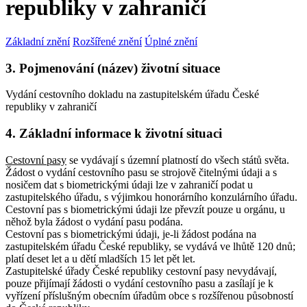
republiky v zahraničí
Základní znění
Rozšířené znění
Úplné znění
3. Pojmenování (název) životní situace
Vydání cestovního dokladu na zastupitelském úřadu České
republiky v zahraničí
4. Základní informace k životní situaci
Cestovní pasy
se vydávají s územní platností do všech států světa.
Žádost o vydání cestovního pasu se strojově čitelnými údaji a s
nosičem dat s biometrickými údaji lze v zahraničí podat u
zastupitelského úřadu, s výjimkou honorárního konzulárního úřadu.
Cestovní pas s biometrickými údaji lze převzít pouze u orgánu, u
něhož byla žádost o vydání pasu podána.
Cestovní pas s biometrickými údaji, je-li žádost podána na
zastupitelském úřadu České republiky, se vydává ve lhůtě 120 dnů;
platí deset let a u dětí mladších 15 let pět let.
Zastupitelské úřady České republiky cestovní pasy nevydávají,
pouze přijímají žádosti o vydání cestovního pasu a zasílají je k
vyřízení příslušným obecním úřadům obce s rozšířenou působností