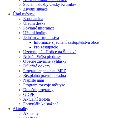
Sociální služby Český Krumlov
Životní situace
Úřad městyse
E-podatelna
Úřední deska
Povinné informace
Úřední hodiny
Jednání zastupitelstva
Informace z jednání zastupitelstva obce
Pro zastupitele
Územní plán Hořice na Šumavě
Nejdůležitější předpisy
Obecně závazné vyhlášky
Důležité odkazy
Program regenerace MPZ
Bezplatná právní poradna
Napište nám
Program rozvoje městyse
Dotační programy
GDPR
Aktuální teplota
Formuláře ke stažení
Aktuality
Aktuality