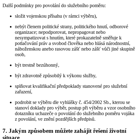
Další podmínky pro povolání do služebního poměru:
složit vojenskou přísahu (v rámci výběru),
nebýt členem politické strany, politického hnutí, odborové
organizace; nepodporovat, nepropagovat nebo
nesympatizovat s hnutím, které prokazatelně směřuje k
potlačování práv a svobod člověka nebo hlásá národnostní,
náboženskou anebo rasovou zášť nebo zášť vůči jiné skupině
osob,
být trestně bezúhonný,
být zdravotně způsobilý k výkonu služby,
splňovat kvalifikační předpoklady stanovené pro služební
zařazení,
podrobit se výběru dle vyhlášky č. 454/2002 Sb., kterou se
stanoví doklady pro výběr, postup při výběru a vzor osobního
dotazníku uchazeče o povolání do služebního poměru vojáka
z povolání, ve znění pozdějších předpisů.
7. Jakým způsobem můžete zahájit řešení životní
situace