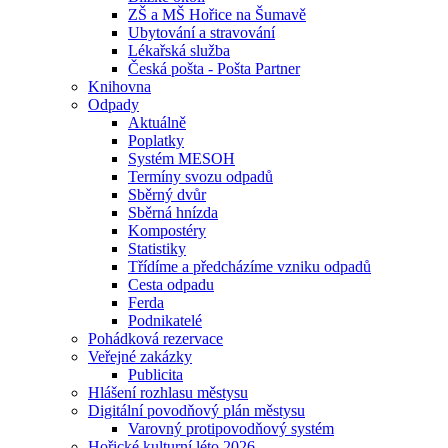
ZŠ a MŠ Hořice na Šumavě
Ubytování a stravování
Lékařská služba
Česká pošta - Pošta Partner
Knihovna
Odpady
Aktuálně
Poplatky
Systém MESOH
Termíny svozu odpadů
Sběrný dvůr
Sběrná hnízda
Kompostéry
Statistiky
Třídíme a předcházíme vzniku odpadů
Cesta odpadu
Ferda
Podnikatelé
Pohádková rezervace
Veřejné zakázky
Publicita
Hlášení rozhlasu městysu
Digitální povodňový plán městysu
Varovný protipovodňový systém
Hořické kulturní léto 2026