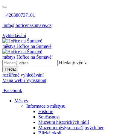
+420380737101
info@horicenasumave.cz
Vyhledávání
městys
Hořice na Šumavě
městys
Hořice na Šumavě
Hledaný výraz
Hledat
rozšířené vyhledávání
Mapa webu
Vytisknout
Facebook
Městys
Informace o městysu
Historie
Současnost
Muzeum historických rádií
Muzeum městysu a pašijových her
Blízké okolí