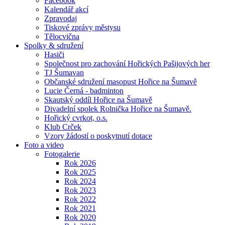
Facebook
Kalendář akcí
Zpravodaj
Tiskové zprávy městysu
Tělocvična
Spolky & sdružení
Hasiči
Společnost pro zachování Hořických Pašijových her
TJ Šumavan
Občanské sdružení masopust Hořice na Šumavě
Lucie Černá - badminton
Skautský oddíl Hořice na Šumavě
Divadelní spolek Rolnička Hořice na Šumavě.
Hořický cvrkot, o.s.
Klub Crček
Vzory žádostí o poskytnutí dotace
Foto a video
Fotogalerie
Rok 2026
Rok 2025
Rok 2024
Rok 2023
Rok 2022
Rok 2021
Rok 2020