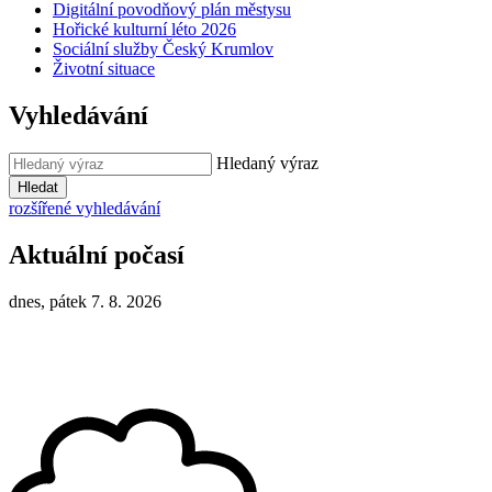
Digitální povodňový plán městysu
Hořické kulturní léto 2026
Sociální služby Český Krumlov
Životní situace
Vyhledávání
Hledaný výraz
Hledat
rozšířené vyhledávání
Aktuální počasí
dnes, pátek 7. 8. 2026