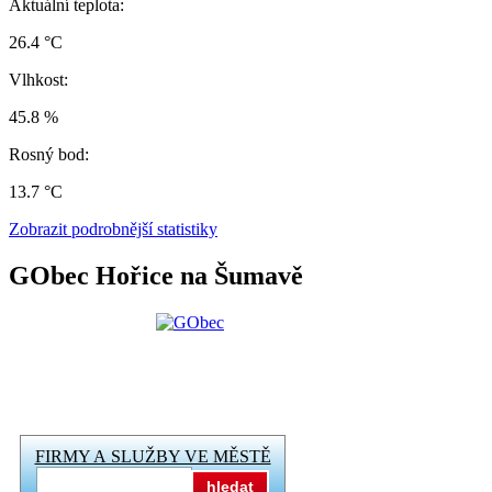
Aktuální teplota:
26.4 °C
Vlhkost:
45.8 %
Rosný bod:
13.7 °C
Zobrazit podrobnější statistiky
GObec Hořice na Šumavě
FIRMY A SLUŽBY VE MĚSTĚ
hledat